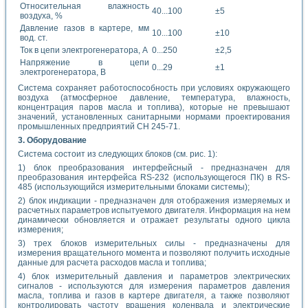
Относительная влажность
40...100
±5
воздуха, %
Давление газов в картере, мм
10...100
±10
вод. ст.
Ток в цепи электрогенератора, А
0...250
±2,5
Напряжение в цепи
0...29
±1
электрогенератора, В
Система сохраняет работоспособность при условиях окружающего
воздуха (атмосферное давление, температура, влажность,
концентрация паров масла и топлива), которые не превышают
значений, установленных санитарными нормами проектирования
промышленных предприятий СН 245-71.
3. Оборудование
Система состоит из следующих блоков (см. рис. 1):
1) блок преобразования интерфейсный - предназначен для
преобразования интерфейса RS-232 (использующегося ПК) в RS-
485 (использующийся измерительными блоками системы);
2) блок индикации - предназначен для отображения измеряемых и
расчетных параметров испытуемого двигателя. Информация на нем
динамически обновляется и отражает результаты одного цикла
измерения;
3) трех блоков измерительных силы - предназначены для
измерения вращательного момента и позволяют получить исходные
данные для расчета расходов масла и топлива;
4) блок измерительный давления и параметров электрических
сигналов - используются для измерения параметров давления
масла, топлива и газов в картере двигателя, а также позволяют
контролировать частоту вращения коленвала и электрические