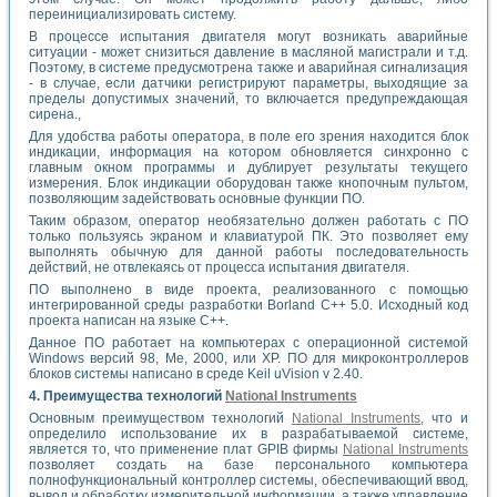
переинициализировать систему.
В процессе испытания двигателя могут возникать аварийные
ситуации - может снизиться давление в масляной магистрали и т.д.
Поэтому, в системе предусмотрена также и аварийная сигнализация
- в случае, если датчики регистрируют параметры, выходящие за
пределы допустимых значений, то включается предупреждающая
сирена.,
Для удобства работы оператора, в поле его зрения находится блок
индикации, информация на котором обновляется синхронно с
главным окном программы и дублирует результаты текущего
измерения. Блок индикации оборудован также кнопочным пультом,
позволяющим задействовать основные функции ПО.
Таким образом, оператор необязательно должен работать с ПО
только пользуясь экраном и клавиатурой ПК. Это позволяет ему
выполнять обычную для данной работы последовательность
действий, не отвлекаясь от процесса испытания двигателя.
ПО выполнено в виде проекта, реализованного с помощью
интегрированной среды разработки Borland C++ 5.0. Исходный код
проекта написан на языке C++.
Данное ПО работает на компьютерах с операционной системой
Windows версий 98, Me, 2000, или ХР. ПО для микроконтроллеров
блоков системы написано в среде Keil uVision v 2.40.
4. Преимущества технологий
National Instruments
Основным преимуществом технологий
National Instruments
, что и
определило использование их в разрабатываемой системе,
является то, что применение плат GPIB фирмы
National Instruments
позволяет создать на базе персонального компьютера
полнофункциональный контроллер системы, обеспечивающий ввод,
вывод и обработку измерительной информации, а также управление