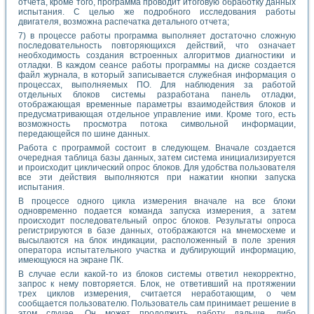
отчета, кроме того, программа проводит итоговую обработку данных
испытания. С целью же подробного исследования работы
двигателя, возможна распечатка детального отчета;
7) в процессе работы программа выполняет достаточно сложную
последовательность повторяющихся действий, что означает
необходимость создания встроенных алгоритмов диагностики и
отладки. В каждом сеансе работы программы на диске создается
файл журнала, в который записывается служебная информация о
процессах, выполняемых ПО. Для наблюдения за работой
отдельных блоков системы разработана панель отладки,
отображающая временные параметры взаимодействия блоков и
предусматривающая отдельное управление ими. Кроме того, есть
возможность просмотра потока символьной информации,
передающейся по шине данных.
Работа с программой состоит в следующем. Вначале создается
очередная таблица базы данных, затем система инициализируется
и происходит циклический опрос блоков. Для удобства пользователя
все эти действия выполняются при нажатии кнопки запуска
испытания.
В процессе одного цикла измерения вначале на все блоки
одновременно подается команда запуска измерения, а затем
происходит последовательный опрос блоков. Результаты опроса
регистрируются в базе данных, отображаются на мнемосхеме и
высылаются на блок индикации, расположенный в поле зрения
оператора испытательного участка и дублирующий информацию,
имеющуюся на экране ПК.
В случае если какой-то из блоков системы ответил некорректно,
запрос к нему повторяется. Блок, не ответивший на протяжении
трех циклов измерения, считается неработающим, о чем
сообщается пользователю. Пользователь сам принимает решение в
этом случае. Он может продолжить работу дальше, либо