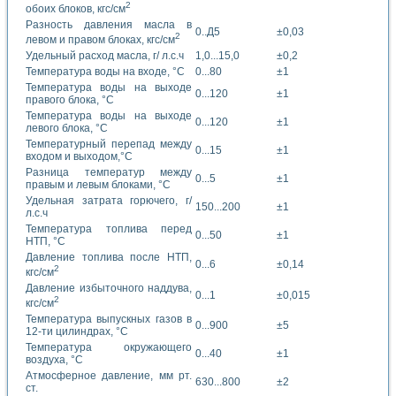
2
обоих блоков, кгс/см
Разность давления масла в
0..Д5
±0,03
2
левом и правом блоках, кгс/см
Удельный расход масла, г/ л.с.ч
1,0...15,0
±0,2
Температура воды на входе, °С
0...80
±1
Температура воды на выходе
0...120
±1
правого блока, °С
Температура воды на выходе
0...120
±1
левого блока, °С
Температурный перепад между
0...15
±1
входом и выходом,°С
Разница температур между
0...5
±1
правым и левым блоками, °С
Удельная затрата горючего, г/
150...200
±1
л.с.ч
Температура топлива перед
0...50
±1
НТП, °С
Давление топлива после НТП,
0...6
±0,14
2
кгс/см
Давление избыточного наддува,
0...1
±0,015
2
кгс/см
Температура выпускных газов в
0...900
±5
12-ти цилиндрах, °С
Температура окружающего
0...40
±1
воздуха, °С
Атмосферное давление, мм рт.
630...800
±2
ст.