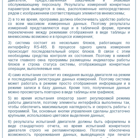
двигателя, предоставленная заказчиком и знакомая
обслуживающему персоналу. Результаты измерений конкретных
параметров выводятся в окна, расположенные непосредственно
рядом с изображением соответствующих элементов мнемосхемы;
2) в то же время, программа должна обеспечивать удобство работы
со всем массивом измеренных данных. Поэтому результаты
измерений представляются еще и в табличной форме, причем
переключение между режимами отображения в виде таблицы и
мнемосхемы возможно и в процессе измерения;
3) система состоит из нескольких блоков, работающих по
интерфейсу RS-485. В процессе одного цикла измерения
происходит последовательный опрос блоков. В связи с этим
необходимы средства контроля их состояния. Поэтому в нижней
части главного окна программы размещены индикаторы работы
блоков и строка статуса системы, отображающая конкретные
операции, выполняемые нею.
4) само испытание состоит из ожидания выхода двигателя на режим
и последующей регистрации данных измерений. Поэтому система
может работать в режиме просто отображения информации и в
режиме записи в базу данных. Кроме того, полученные данные
можно просмотреть повторно в виде таблицы или графиков;
5) во время испытания оператор занят регулировкой режима
работы двигателя, поэтому элементы интерфейса выполнены так,
чтобы обеспечить максимальную наглядность и скорость работы с
программой. Так, основные кнопки управления сделаны достаточно
крупными, использовано цветовое выделение данных;
6) результаты испытаний двигателя должны быть оформлены в
виде стандартного отчета, но время испытаний конкретного
двигателя строго не регламентировано. Поэтому обеспечена
возможность прореживания данных, выводящихся при печати