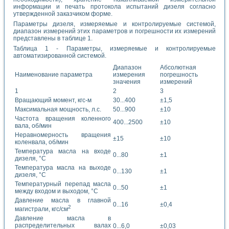
информации и печать протокола испытаний дизеля согласно
утвержденной заказчиком форме.
Параметры дизеля, измеряемые и контролируемые системой,
диапазон измерений этих параметров и погрешности их измерений
представлены в таблице 1.
Таблица 1 - Параметры, измеряемые и контролируемые
автоматизированной системой.
Диапазон
Абсолютная
Наименование параметра
измерения
погрешность
значения
измерений
1
2
3
Вращающий момент, кгс-м
30...400
±1,5
Максимальная мощность, л.с.
50...900
±10
Частота вращения коленного
400...2500
±10
вала, об/мин
Неравномерность вращения
±15
±10
коленвала, об/мин
Температура масла на входе
0...80
±1
дизеля, °С
Температура масла на выходе
0...130
±1
дизеля, °С
Температурный перепад масла
0...50
±1
между входом и выходом, °С
Давление масла в главной
0...16
±0,4
2
магистрали, кгс/см
Давление масла в
распределительных валах
0...6,0
±0,03