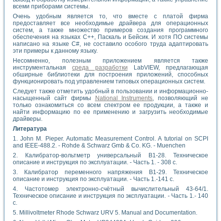
всеми приборами системы.
Очень удобным является то, что вместе с платой фирма
предоставляет все необходимые драйвера для операционных
систем, а также множество примеров создания программного
обеспечения на языках C++, Паскаль и Бейсик. И хотя ПО системы
написано на языке С#, не составило особого труда адаптировать
эти примеры к данному языку.
Несомненно, полезным приложением является также
инструментальная
среда разработки
LabVIEW, предлагающая
обширные библиотеки для построения приложений, способных
функционировать под управлением типовых операционных систем.
Следует также отметить удобный в пользовании и информационно-
насыщенный сайт фирмы
National Instruments
, позволяющий не
только ознакомиться со всем спектром ее продукции, а также и
найти информацию по ее применению и загрузить необходимые
драйверы.
Литература
1. John М. Pieper. Automatic Measurement Control. A tutorial on SCPI
and IEEE-488.2. - Rohde & Schwarz Gmb & Co. KG. - Muenchen
2. Калибратор-вольтметр универсальный В1-28. Техническое
описание и инструкция по эксплуатации. - Часть 1. - 308 с.
3. Калибратор переменного напряжения В1-29. Техническое
описание и инструкция по эксплуатации. - Часть 1.-141 с.
4. Частотомер электронно-счётный вычислительный 43-64/1.
Техническое описание и инструкция по эксплуатации. - Часть 1.- 140
с.
5. Millivoltmeter Rhode Schwarz URV 5. Manual and Documentation.