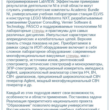
программирования LabVIEW. Эффектными примерами
результатов деятельности NI в этой области могут
служить университетские комплекты Academic Bundle
NI, универсальная учебная лабораторная станция ELVIS
и конструктор LEGO Mindstorms NXT, разрабатываемые
компаниями Quanser Consulting, Vernier Software &
Technology, PASCO и поддерживаемые технологиями NI
лабораторные
стенды
и практикумы для самых
различных дисциплин. Импульсные характеристики
апериодических и колебательных цепей. Верхняя
панель стенда показана на рис. Приобретаемое в
рамках средств ИОП оборудование включает в себя
сложное лабораторное оборудование: современные
многофункциональные вакуумные
стенды
, масс-
спектрометр, источники ионов, рентгеновский
спектрометр, оптические спектрограф и монохроматоры,
ЭПР-спектрометр, прецизионный измеритель импеданса
Agilent, широкополосный анализатор спектра НЧ, ВЧ,
СВЧ -диапазонов, прецизионный широкополосный СВЧ
генератор Agilent, мощный многофункциональный СВЧ
генератор и др.
Каждый из этих подходов имеет свои возможности,
особенности и области применения. Постановка задачи
Реализация приоритетного национального проекта
"Образование" позволило ведущим университетам
России начать переоснащение учебных лабораторий с