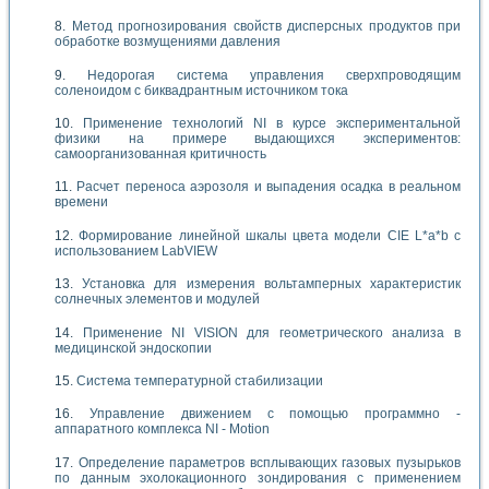
Метод прогнозирования свойств дисперсных продуктов при
обработке возмущениями давления
Недорогая система управления сверхпроводящим
соленоидом с биквадрантным источником тока
Применение технологий NI в курсе экспериментальной
физики на примере выдающихся экспериментов:
самоорганизованная критичность
Расчет переноса аэрозоля и выпадения осадка в реальном
времени
Формирование линейной шкалы цвета модели CIE L*a*b с
использованием LabVIEW
Установка для измерения вольтамперных характеристик
солнечных элементов и модулей
Применение NI VISION для геометрического анализа в
медицинской эндоскопии
Система температурной стабилизации
Управление движением с помощью программно -
аппаратного комплекса NI - Motion
Определение параметров всплывающих газовых пузырьков
по данным эхолокационного зондирования с применением