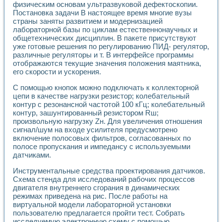
Универсальный стенд для исследования электрических ха
физическим основам ультразвуковой дефектоскопии.
Лабораторные практикумы по информационно-измерител
Постановка задачи В настоящее время многие вузы
Виртуальный измеритель частотных характеристик на осн
страны заняты развитием и модернизацией
Лабораторный практикум по основам теории Коммутации
лабораторной базы по циклам естественнонаучных и
общетехнических дисциплин. В пакете присутствуют
Разработка виртуальной лабораторной работы «Имитаци
уже готовые решения по регулированию ПИД- регулятор,
Виртуальные практикумы по электротехнике в среде LabV
различные регуляторы и т. В интерфейсе программы
Из опыта внедрения в рамках национального проекта «Об
отображаются текущие значения положения маятника,
Исследование эффективности решателей обыкновенных 
его скорости и ускорения.
Опыт разработки LabVIEW лабораторных практикумов н
Проблемы повышения качества образования и подготовки
С помощью кнопок можно подключать к коллекторной
Развитие LabVIEW лабораторного практикума по электр
цепи в качестве нагрузки резистор; колебательный
Разработка виртуальной лаборатории по электротехнике 
контур с резонансной частотой 100 кГц; колебательный
контур, зашунтированный резистором Rш;
Усовершенствованные алгоритмы частотного анализа для
произвольную нагрузку Zн. Для увеличения отношения
Об опыте работы учебного центра «Технологии NATIONAL
сигнал/шум на входе усилителя предусмотрено
Технологии NI в магистерской программе «Прикладная фи
включение полосовых фильтров, согласованных по
Система диагностики двигателей постоянного тока
полосе пропускания и импедансу с используемыми
Автоматизированный стенд формирования электромагнитн
датчиками.
Лабораторный практикум по курсу ИИС на базе оборудов
Партнеры
Инструментальные средства проектирования датчиков.
Схема стенда для исследований рабочих процессов
Академические и отраслевые институты
двигателя внутреннего сгорания в динамических
Учебные заведения
режимах приведена на рис. После работы на
Бизнес
виртуальной модели лабораторной установки
Контакты
пользователю предлагается пройти тест. Собрать
исследуемую электронную схему с помощью