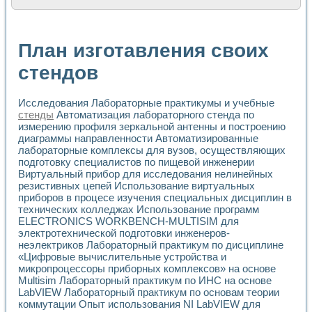
Расчет переноса аэрозоля и выпадения осадка в реально
Формирование линейной шкалы цвета модели CIE L*a*b с
Установка для измерения вольтамперных характеристик с
План изготавления своих
Применение NI VISION для геометрического анализа в ме
Система температурной стабилизации
стендов
Управление движением с помощью программно - аппаратног
Определение параметров всплывающих газовых пузырьков
Исследования Лабораторные практикумы и учебные
Система управления асинхронным тиристорным электроп
стенды
Автоматизация лабораторного стенда по
Лазерный профилометр
измерению профиля зеркальной антенны и построению
Применение средств NATIONAL INSTRUMENTS для автомат
диаграммы направленности Автоматизированные
Разработка автоматизированного стенда для исследован
лабораторные комплексы для вузов, осуществляющих
Автоматизированный стенд рентгеновской диагностики п
подготовку специалистов по пищевой инженерии
Высокочувствительные оптоэлектронные дифракционные 
Виртуальный прибор для исследования нелинейных
Установка для измерения диэлектрических свойств сегне
резистивных цепей Использование виртуальных
Исследование кинетики зарождения и развития дефектов 
приборов в процесе изучения специальных дисциплин в
Лабораторный электрический импедансный томограф на б
технических колледжах Использование программ
ELECTRONICS WORKBENCH-MULTISIM для
Микрозондовая система для характеризации механических
электротехнической подготовки инженеров-
Метод траекторий в исследовании металлообрабатывающ
неэлектриков Лабораторный практикум по дисциплине
Промышленная автоматизация
«Цифровые вычислительные устройства и
Автоматизация технологических процессов получения дис
микропроцессоры приборных комплексов» на основе
Использование систем технического зрения для контроля
Multisim Лабораторный практикум по ИНС на основе
Исследование электромагнитных переходных процессов при
LabVIEW Лабораторный практикум по основам теории
Применение LabVIEW при разработке обучающих информа
коммутации Опыт использования NI LabVIEW для