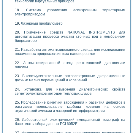
технологии виртуальных приборов
Система управления асинхронным тиристорным
электроприводом
Лазерный профилометр
Применение средств NATIONAL INSTRUMENTS для
автоматизации процесса очистки сточных вод в мембранном
биореакторе
Разработка автоматизированного стенда для исследования
плазменных процессов синтеза нанопорошков
Автоматизированный стенд рентгеновской диагностики
плазмы
Высокочувствительные оптоэлектронные дифракционные
датчики малых перемещений и колебаний
Установка для измерения диэлектрических свойств
сегнетоэлектриков методом тепловых шумов
Исследование кинетики зарождения и развития дефектов в
растущем монокристалле карбида кремния на основе
акустической эмиссии и лазерной интерферометрии
Лабораторный электрический импедансный томограф на
базе платы сбора данных PCI 6052E
Микрозондовая система для характеризации механических