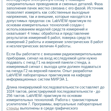
соединительных проводников и сменных деталей. Фаза
заполнения пачек жестко связана с его фазой. Источник
позволяет измерять как собственные выходные
напряжения, так и внешние, которые находятся в
допустимых пределах см. LabVIEW практикум по
основам измерительных технологий создан с
использованием моделей средств измерений и
охватывает 4 темы: обработка и представление
результатов измерений 6 работ, поверка средств
измерений 2 работы и измерение электрических 8 работ
и неэлектрических величин 4 работы.
Если Вы работаете с внешними радиоизмерительными
приборами, сигнал на вход исследуемой цепи нужно
подавать с гнезд Г1 на верхней панели стенда, а
измеряемый сигнал с выхода цепи должен подаваться
на гнезда Г2 на верхней панели. Опыт разработки
LabVIEW лабораторных практикумов на кафедре
информационных систем МИРЭА 1.
Длина генерируемой последовательности составляет до
1024 тактов, регистрируемой последовательности - до
256 тактов. LabVlEW: практикум по основам
измерительных технологий. Работа с транзисторным
усилителем 7. Программы, виртуальные лабораторные
стенды
выполнены в среде графического