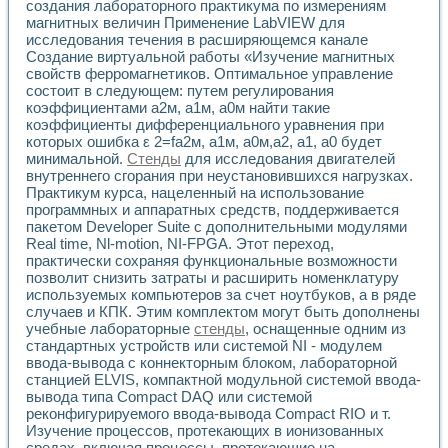
Разработка виртуальных тренажеров путем моделировани
создания лабораторного практикума по измерениям
магнитных величин Применение LabVIEW для
Система блокировок, сигнализации и защиты ускорителя 
исследования течения в расширяющемся канале
Система сбора данных и управления процессом цементир
Создание виртуальной работы «Изучение магнитных
Управление температурой газовой среды специальной ба
свойств ферромагнетиков. Оптимальное управление
Разработка программного обеспечения с использованием
состоит в следующем: путем регулирования
Использование технологий NATIONAL INSTRUMENTS при ра
коэффициентами a2м, a1м, a0м найти такие
Оборудование для промышленной термотрансферной мар
коэффициенты дифференциального уравнения при
Автоматизация реометрических исследований на базе La
которых ошибка ε 2=fa2м, a1м, a0м,a2, a1, a0 будет
Применение измерителя иммитанса для исследова¬ния эле
минимальной.
Стенды
для исследования двигателей
Исследование электромагнитных переходных процессов при
внутреннего сгорания при неустановившихся нагрузках.
Практикум курса, нацеленный на использование
Стенд для исследования электрических переходных харак
программных и аппаратных средств, поддерживается
Автоматизация контроля сварных швов на базе техноло
пакетом Developer Suite с дополнительными модулями
Измерительный контроль с применением неиндустриальны
Real time, Nl-motion, NI-FPGA. Этот переход,
Моделирование надежности и эффективности систем упра
практически сохраняя функциональные возможности
Лабораторные практикумы и учебные стенды
позволит снизить затраты и расширить номенклатуру
Автоматизация лабораторного стенда по измерению проф
используемых компьютеров за счет ноутбуков, а в ряде
Автоматизированные лабораторные комплексы для вузов,
случаев и КПК. Этим комплектом могут быть дополнены
Виртуальный прибор для исследования нелинейных рези
учебные лабораторные
стенды
, оснащенные одним из
стандартных устройств или системой NI - модулем
Использование виртуальных приборов в процесе изучения
ввода-вывода с коннекторным блоком, лабораторной
Использование программ ELECTRONICS WORKBENCH-MULTI
станцией ELVIS, компактной модульной системой ввода-
Лабораторный практикум по дисциплине «Цифровые вычис
вывода типа Compact DAQ или системой
Лабораторный практикум по ИНС на основе LabVIEW
реконфигурируемого ввода-вывода Compact RIO и т.
Лабораторный практикум по основам теории коммутации
Изучение процессов, протекающих в ионизованных
Опыт использования NI LabVIEW для создания лабораторн
средах, включая процессы, протекающие на