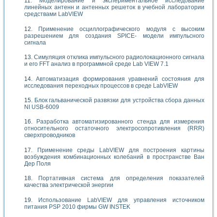
Моделирование и экспериментальное исследование
линейных антенн и антенных решеток в учебной лаборатории
средствами LabVIEW
Применение осциллографического модуля с высоким
разрешением для создания SPICE- модели импульсного
сигнала
Симуляция отклика импульсного радиолокационного сигнала
и его FFT анализ в программной среде Lab VIEW 7.1
Автоматизация формирования уравнений состояния для
исследования переходных процессов в среде LabVIEW
Блок гальванической развязки для устройства сбора данных
NI USB-6009
Разработка автоматизированного стенда для измерения
относительного остаточного электросопротивления (RRR)
сверхпроводников
Применение среды LabVIEW для построения картины
возбуждения комбинационных колебаний в пространстве Ван
Дер Поля
Портативная система для определения показателей
качества электрической энергии
Использование LabVIEW для управления источником
питания PSP 2010 фирмы GW INSTEK