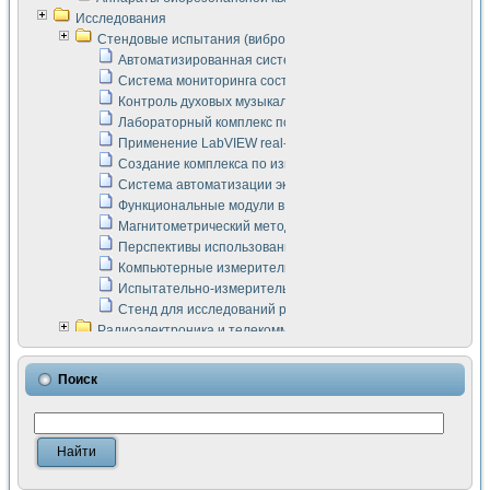
Исследования
Стендовые испытания (виброакустика, тензометрия и т.п.)
Автоматизированная система измерения параметров дизе
Система мониторинга состояния тяговых электродвигателей
Контроль духовых музыкальных инструментов
Лабораторный комплекс по исследованию элементной ба
Применение LabVIEW real-time module для моделирования
Создание комплекса по измерению скорости подвижного с
Система автоматизации экспериментальных исследований 
Функциональные модули в стандарте Nl SCXI для ультраз
Магнитометрический метод в дефектоскопии сварных шво
Перспективы использования машинного зрения в составе
Компьютерные измерительные системы для лабораторных
Испытательно-измерительный комплекс аппаратуры для о
Стенд для исследований рабочих процессов ДВС в динам
Радиоэлектроника и телекоммуникации
LabVIEW в расчетах радиолиний систем передачи данных
Аппаратно-программный комплекс для исследования АЧХ 
Поиск
Виртуальный лабораторный стенд для исследования пар
Измерение шумовых параметров операционных усилител
Измерительный преобразователь на основе цифровой обр
Инструменты для исследования выравнивания электричес
Инструменты для исследования компенсации эхо-сигнало