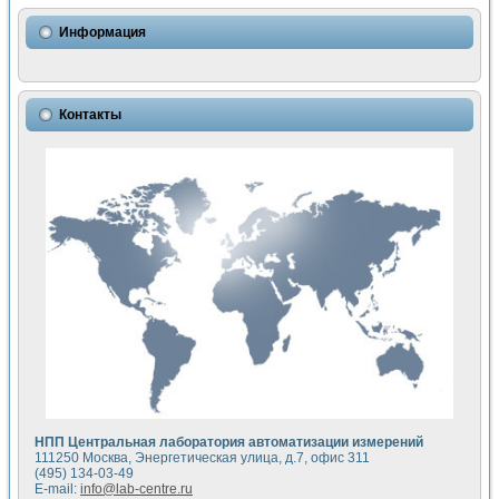
Использование NI LabVIEW для математического моделир
Исследовние возможности создания измерителя ВАХ фото
Информация
Математическое моделирование генератора сигналов - и
Моделирование и экспериментальное исследование линей
Применение осциллографического модуля с высоким разр
Симуляция отклика импульсного радиолокационного сигнал
Контакты
Автоматизация формирования уравнений состояния для и
Блок гальванической развязки для устройства сбора данн
Разработка автоматизированного стенда для измерения о
Применение среды LabVIEW для построения картины возб
Портативная система для определения показателей качес
Использование LabVIEW для управления источником пит
Устройство для снятия вольт-амперных характеристик со
Передовые научные технологии: нано-, фемто-, биотехнологи
Автоматизированная установка по измерению временных 
Автоматизированный лабораторный комплекс на базе Lab
Визуализация моделирования и оптимизации тепловой об
Виртуальный прибор для исследования функциональных в
Исследование возможности создания экономичного виртуа
Исследование кинетики движения макрочастиц в упорядо
Комплекс автоматизированной диагностики крови
НПП Центральная лаборатория автоматизации измерений
Метод прогнозирования свойств дисперсных продуктов п
111250 Москва, Энергетическая улица, д.7, офис 311
Недорогая система управления сверхпроводящим соленои
(495) 134-03-49
E-mail:
info@lab-centre.ru
Применение технологий NI в курсе экспериментальной фи