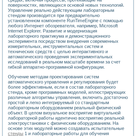
Применение LabVIEW для исследования течения в расши
поверхностях, являющихся основой новых технологий.
Создание виртуальной работы «Изучение магнитных свой
Управление реально действующим лабораторным
Обратный маятник
стендом производится при предварительно
установленном компоненте RunTimeEngine с помощью
Устройство для изучения основ интерфейсов обмена по п
любого Интернет обозревателя, например, Microsoft
Лабораторный практикум: изучение адиабатического расш
Internet Explorer. Развитие и модернизация
Стенд для исследования электрических переходных харак
лабораторного практикума и демонстрационного
Система статистической обработки результатов измерите
эксперимента посредством внедрения современных
Автоматизация лазерно-плазменных измерений с помощ
измерительных, инструментальных систем и
Модельно-измерительный комплекс. Назначение. Состав.
технических средств с целью интерактивного и
Использование технологий NATIONAL INSTRUMENTS для с
автоматического проведения экспериментальных
Учебный практикум "Спектральный и корреляционный ана
исследований в реальном масштабе времени за счет
гибкой аппаратно-программной конфигурации.
Учебный стенд для исследования принципа действия унив
Оборудование и программное обеспечение учебных лабор
Обучение методам проектирования систем
Виртуальный лабораторный практикум для изучения техн
автоматического управления и регулирования будет
Управление роботом ТУР-10 средствами LabVIEW
более эффективным, если в состав лабораторного
Аппаратно-программный комплекс для исследования АЧХ 
стенда, кроме программных моделей, иллюстрирующих
Автоматизированный дистанционный лабораторный практи
различные алгоритмы управления, включить достаточно
Исследование возможности реставрации одномерных сигн
простой и легко интегрируемый со стандартным
Использование технологий NATIONAL INSTRUMENTS в оп
лабораторным оборудованием реальный физический
объект. В целом визуальное восприятие виртуальной
Разработка модификаций алгоритма полигармонической э
лабораторной работы идентично восприятию реальной
Учебный стенд для исследования принципа действия унив
электроустановки с физическим оборудованием. На
Виртуальная система поддержки принимаемых решений в
основе этих модулей можно создавать испытательные
Преемственность дисциплин «Моделирование систем» и «
стенды
1 и лабораторные работы для обучения