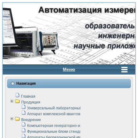
Меню
Навигация
Главная
Продукция
Универсальный лабораторный стенд "Сигнал-USB"
Аппарат комплексной квантовой терапии Интроскан
Внедрение
Компьютерная генераторно-измерительная система
Функциональные блоки стенда "Сигнал-USB"
Аппараты биорезонансной квантовой терапии серии СКАН