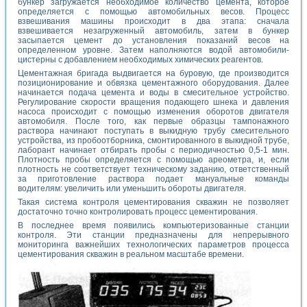
бункер загружается необходимое количество цемента, которое
определяется с помощью автомобильных весов. Процесс
взвешивания машины происходит в два этапа: сначала
взвешивается незагруженный автомобиль, затем в бункер
засыпается цемент до установления показаний весов на
определенном уровне. Затем наполняются водой автомобили-
цистерны с добавлением необходимых химических реагентов.
Цементажная бригада выдвигается на буровую, где производится
позиционирование и обвязка цементажного оборудования. Далее
начинается подача цемента и воды в смесительное устройство.
Регулирование скорости вращения подающего шнека и давления
насоса происходит с помощью изменения оборотов двигателя
автомобиля. После того, как первые образцы тампонажного
раствора начинают посту­пать в выкидную трубу смесительного
устройства, из пробоотборника, смонтирован­ного в выкидной трубе,
лаборант начинает отбирать пробы с периодичностью 0,5-1 мин.
Плотность пробы определяется с помощью ареометра, и, если
плотность не соответствует техническому заданию, ответственный
за приготовление раствора подает мануальные команды
водителям: увеличить или уменьшить обороты двигателя.
Такая система контроля цементирования скважин не позволяет
достаточно точно контролировать процесс цементирования.
В последнее время появились компьютеризованные станции
контроля. Эти станции предназначены для непрерывного
мониторинга важнейших технологических параметров процесса
цементирования скважин в реальном масштабе времени.