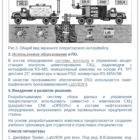
Рис.3. Общий вид экранного операторского интерфейса.
3.
Используемое оборудование
и ПО.
В состав оборудования
системы контроля
и управления входит
станция контроля цементирования СКЦ., радиомодем с
интерфейсом RS-485, компьютерный комплекс на основе Р4, TFT
дисплея 15", клавиатуры и мыши PS/2, конвертора RS-485/USB.
В качестве программного обеспечения (ПО) используется пакет
графического программирования
LabVIEW 8
.
4. Внедрение и развитие решения.
Разрабатываемую систему сбора данных и управления
предполагается использовать совместно с комплексом СКЦ
(разработчик СКВ «ОРЕОЛ») в составе нефтегазового
оборудования, выпускаемого рядом промышленных предприятий
страны.
На основе разрабатываемого комплекса предполагается создание
учебного тренажера для студентов и отраслевых специалистов.
Список литературы
1. Джеффри Тревис, LabVIEW для всех, Под ред. В.В.Шаркова, изд.