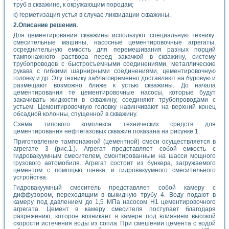
труб в скважине, к окружающим породам;
к) герметизация устья в случае ликвидации скважины.
2.Описание решения.
Для цементирования скважины используют специальную технику:
смесительные машины, насосные цементировочные агрегаты,
осреднительную емкость для перемешивания разных порций
тампонажного раствора перед закачкой в скважину, систему
трубопроводов с быстросъемными соединениями, металлические
рукава с гибкими шарнирными соединениями, цементировочную
головку и др. Эту технику заблаговременно доставляют на буровую и
размещают возможно ближе к устью скважины. До начала
цементирования те цементировочные насосы, которые будут
закачивать жидкости в скважину, соединяют трубопроводами с
устьем. Цементировочную головку навинчивают на верхний конец
обсадной колонны, спущенной в скважину.
Схема типового комплекса технических средств для
цементирования нефтегазовых скважин показана на рисунке 1.
Приготовление тампонажной (цементной) смеси осуществляется в
агрегате 3 (рис.1.). Агрегат представляет собой емкость с
гидровакуумным смесителем, смонтированным на шасси мощного
грузового автомобиля. Агрегат состоит из бункера, загружаемого
цементом с помощью шнека, и гидровакуумного смесительного
устройства.
Гидровакуумный смеситель представляет собой камеру с
диффузором, пере­ходящим в выкидную трубу 4. Воду подают в
камеру под давлением до 1,5 МПа насосом Н1 цементировочного
агрегата. Цемент в камеру смесителя поступает благодаря
разрежению, которое возникает в камере под влиянием высокой
скорости истечения воды из сопла. При смешении цемента с водой