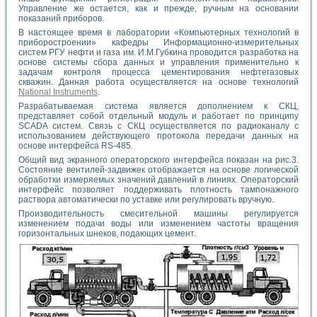
Управление же остается, как и прежде, ручным на основании
показаний приборов.
В настоящее время в лаборатории «Компьютерных технологий в
приборостроении» кафедры Информационно-измерительных
систем РГУ нефти и газа им. И.М.Губкина проводится разработка на
основе системы сбора данных и управления применительно к
задачам контроля процесса цементирования нефтегазовых
скважин. Данная работа осуществляется на основе технологий
National Instruments
.
Разрабатываемая система является дополнением к СКЦ,
представляет собой отдельный модуль и работает по принципу
SCADA систем. Связь с СКЦ осуществляется по радиоканалу с
использованием действующего протокола передачи данных на
основе интерфейса RS-485.
Общий вид экранного операторского интерфейса показан на рис.3.
Состояние вентилей-задвижек отображается на основе логической
обработки измеряемых значений давлений в линиях. Операторский
интерфейс позволяет поддерживать плотность тампонажного
раствора автоматически по уставке или регулировать вручную.
Производительность смесительной машины регулируется
изменением подачи воды или изменением частоты вращения
горизонтальных шнеков, подающих цемент.