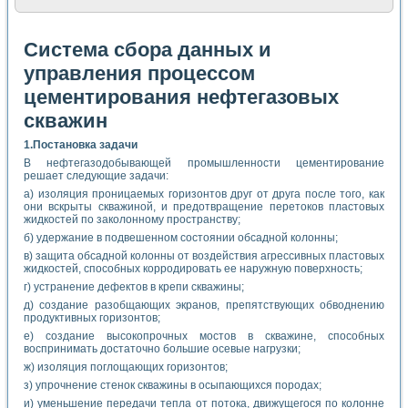
Система сбора данных и
управления процессом
цементирования нефтегазовых
скважин
1.Постановка задачи
В нефтегазодобывающей промышленности цементирование
решает следующие задачи:
а) изоляция проницаемых горизонтов друг от друга после того, как
они вскрыты скважиной, и предотвращение перетоков пластовых
жидкостей по заколонному пространству;
б) удержание в подвешенном состоянии обсадной колонны;
в) защита обсадной колонны от воздействия агрессивных пластовых
жидкостей, способных корродировать ее наружную поверхность;
г) устранение дефектов в крепи скважины;
д) создание разобщающих экранов, препятствующих обводнению
продуктивных горизонтов;
е) создание высокопрочных мостов в скважине, способных
воспринимать достаточно большие осевые нагрузки;
ж) изоляция поглощающих горизонтов;
з) упрочнение стенок скважины в осыпающихся породах;
и) уменьшение передачи тепла от потока, движущегося по колонне