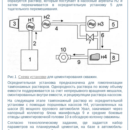
образуется раствор, который поступает в насосные агрегаты Н2 и
затем перекачивается в осреднительную установку 5 для
тщательного перемешивания.
Рис.1.
Схема установки
для цементирования скважин.
Осреднительная установка предназначена для гомогенизации
тампонажных растворов. Однородность раствора по всему объему
емкости поддерживается за счет непрерывного вращения мешалок,
смонтированных внутри емкости, и рециркуляции раствора насосом.
На следующем этапе тампонажный раствор из осреднительной
установки с помощью поршневых насосов Н4, установленных на
шасси (8) мощного грузового автомобиля Урал, закачивают через
напорный коллектор блока манифольда 9 и средние боковые
отводы цементировочной головки 10 в обсадную колонну скважины.
Согласно технологическому заданию, где задается набор
параметров на планируемый цементаж, на базе в автомобиль-