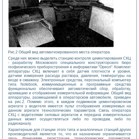
Рис.2 Общий вид автоматизированного места оператора
Среди них можно выделить станцию контроля цементирования СКЦ
- разработку Московского специального конструкторского бюро
геофизического приборостроения и информатики "Ореол". Комплект
аппаратуры СКЦ включает в себя датчик плотности и уровня,
датчики измерения расхода раствора, давления, температуры на
входе в скважину. Электронные средства, персональный компьютер
типа Notebook, коммуникационные и программные средства
функционально обеспечивают автоматический сбор, обработку,
архивацию и отображение измерительной информации. Общий вид
аппаратуры, размещаемой в операторском автомобиле, приведен
на рис.2. Помимо этого, в каждом подвижном цементировочном
агрегате у водителя имеется пульт отображения измеряемых на
данном агрегате технологических параметров. Связь оператора
СКЦ с водителями силовых агрегатов и передача измерительных
данных может осуществляться либо по проводам, либо по
радиоканалу.
Характерным для станции этого типа и аналогичных станций других
производителей является то, что их назначение ограничивается
лишь функциями регистрации технологических параметров.