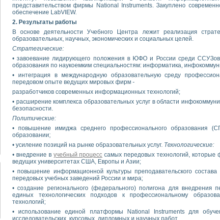
представительством фирмы National Instruments. Закуплено современ
обеспечение LabVIEW.
2. Результаты работы
В основе деятельности Учебного Центра лежит реализация стратеги
образовательных, научных, экономических и социальных целей.
Стратегические:
• завоевание лидирующего положения в ЮФО и России среди ССУЗов 
образования по наукоемким специальностям: информатика, инфокоммун
• интеграция в международную образовательную среду профессион
передовом опыте ведущих мировых фирм -
разработчиков современных информационных технологий;
• расширение комплекса образовательных услуг в области инфокоммун
безопасности.
Политические:
• повышение имиджа среднего профессионального образования (СП
образовании;
• усиление позиций на рынке образовательных услуг.
Технологические:
•
внедрение в
учебный процесс
самых передовых технологий, которые ф
ведущих университетах США, Европы и Азии;
•
повышение информационной культуры преподавательского состава
передовых учебных заведений России и мира;
• создание регионального (федерального) полигона для внедрения 
единых технологических подходов к профессиональному образов
технологий;
• использование единой платформы National Instruments для обуче
исследовательских, курсовых, дипломных и научных работ.