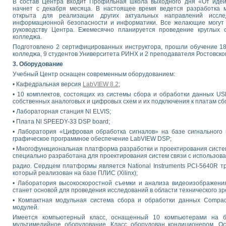
В состав Центра входит Профильная школа выходного дня «От идеи
начнет с декабря месяца. В настоящее время ведется разработка м
открыта для реализации других актуальных направлений иссле
информационной безопасности и информатики. Все желающие могут
руководству Центра. Ежемесячно планируется проведение круглых 
колледжа.
Подготовлено 2 сертифицированных инструктора, прошли обучение 18
колледжа, 9 студентов Университета РИНХ и 2 преподавателя Ростовско
3. Оборудование
Учебный Центр оснащен современным оборудованием:
• Кафедральная версия
LabVIEW 8.2
;
• 10 комплектов, состоящих из системы сбора и обработки данных US
собственных аналоговых и цифровых схем и их подключения к платам сб
• Лабораторная станция Nl ELVIS;
• Плата Nl SPEEDY-33 DSP board;
• Лаборатория «Цифровая обработка сигналов» на базе сигнального
графическое программное обеспечение LabVIEW DSP;
• Многофункциональная платформа разработки и проектирования систем
специально разработана для проектирования систем связи с использов
радио. Сердцем платформы является National Instruments PCI-5640R т
который реализован на базе ПЛИС (Xilinx);
• Лаборатория высокоскоростной съемки и анализа видеоизображен
станет основой для проведения исследований в области технического зр
• Компактная модульная система сбора и обработки данных Compa
модулей.
Имеется компьютерный класс, оснащенный 10 компьютерами на б
мультимедийное оборудование. Класс оборудован кондиционером. Ос