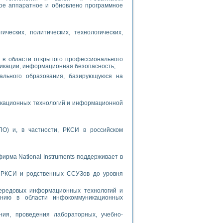
ное аппаратное и обновлено программное
ческих, политических, технологических,
в области открытого профессионального
икации, информационная безопасность;
ального образования, базирующуюся на
икационных технологий и информационной
О) и, в частности, РКСИ в российском
ирма National Instruments поддерживает в
 РКСИ и родственных ССУЗов до уровня
передовых информационных технологий и
анию в области инфокоммуникационных
ния, проведения лабораторных, учебно-