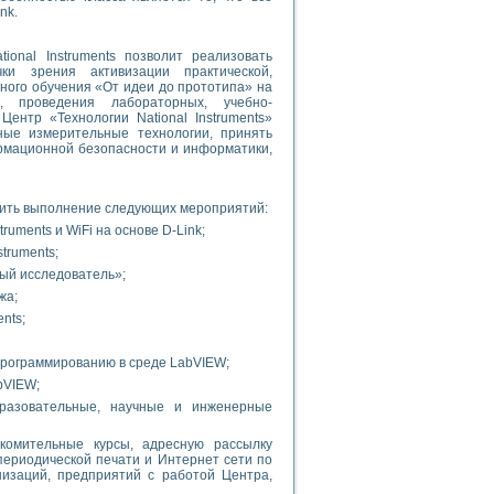
nk.
onal Instruments позволит реализовать
чки зрения активизации практической,
ного обучения «От идеи до прототипа» на
, проведения лабораторных, учебно-
ентр «Технологии National Instruments»
ые измерительные технологии, принять
рмационной безопасности и информатики,
вить выполнение следующих мероприятий:
ruments и WiFi на основе D-Link;
truments;
ый исследователь»;
жа;
nts;
программированию в среде LabVIEW;
bVIEW;
бразовательные, научные и инженерные
комительные курсы, адресную рассылку
периодической печати и Интернет сети по
изаций, предприятий с работой Центра,