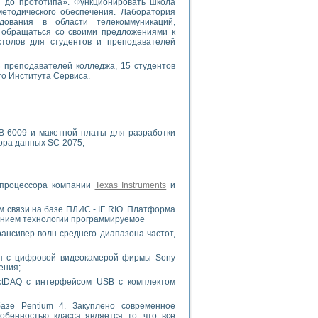
 до прототипа». Функционировать школа
етодического обеспечения. Лаборатория
дования в области телекоммуникаций,
 обращаться со своими предложениями к
столов для студентов и преподавателей
 преподавателей колледжа, 15 студентов
го Института Сервиса.
B-6009 и макетной платы для разработки
ора данных SC-2075;
 процессора компании
Texas Instruments
и
 связи на базе ПЛИС - IF RIO. Платформа
анием технологии программируемое
рансивер волн среднего диапазона частот,
ия с цифровой видеокамерой фирмы Sony
ения;
ctDAQ с интерфейсом USB с комплектом
азе Pentium 4. Закуплено современное
обенностью класса является то, что все