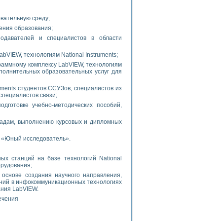
вательную среду;
ения образования;
подавателей и специалистов в области
VIEW, технологиям National Instruments;
раммному комплексу LabVIEW, технологиям
дополнительных образовательных услуг для
uments студентов ССУЗов, специалистов из
пециалистов связи;
одготовке учебно-методических пособий,
пиадам, выполнению курсовых и дипломных
я «Юный исследователь».
ых станций на базе технологий National
орудования;
 основе создания научного направления,
ний в инфокоммуникационных технологиях
ания LabVIEW.
ечения