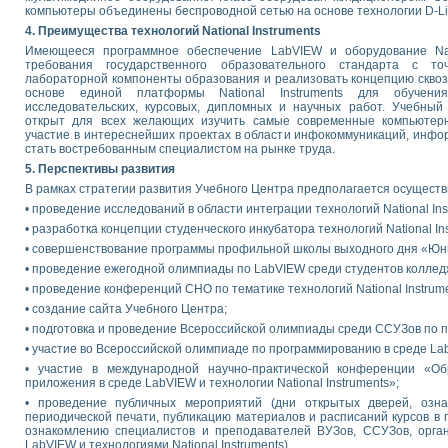
компьютеры объединены беспроводной сетью на основе технологии D-Li
4. Преимущества технологий National Instruments
Имеющееся программное обеспечение LabVIEW и оборудование Nati
требования государственного образовательного стандарта с то
лабораторной компоненты образования и реализовать концепцию сквоз
основе единой платформы National Instruments для обучения
исследовательских, курсовых, дипломных и научных работ. Учебный Ц
открыт для всех желающих изучить самые современные компьютерн
участие в интереснейших проектах в области инфокоммуникаций, инфо
стать востребованным специалистом на рынке труда.
5. Перспективы развития
В рамках стратегии развития Учебного Центра предполагается осущест
• проведение исследований в области интеграции технологий National Inst
• разработка концепции студенческого инкубатора технологий National Ins
• совершенствование программы профильной школы выходного дня «Юн
• проведение ежегодной олимпиады по LabVIEW среди студентов коллед
• проведение конференций СНО по тематике технологий National Instrume
• создание сайта Учебного Центра;
• подготовка и проведение Всероссийской олимпиады среди ССУЗов по 
• участие во Всероссийской олимпиаде по программированию в среде La
• участие в международной научно-практической конференции «О
приложения в среде LabVIEW и технологии National Instruments»;
• проведение публичных мероприятий (дни открытых дверей, озна
периодической печати, публикацию материалов и расписаний курсов в 
ознакомлению специалистов и преподавателей ВУЗов, ССУЗов, орган
LabVIEW и технологиями National Instruments).