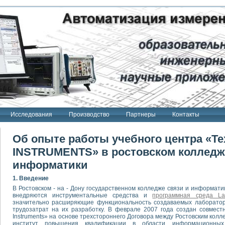
Исследования
Производство
Партнеры
Контакты
Об опыте работы учебного центра «Т
INSTRUMENTS» в ростовском колледж
информатики
1. Введение
В Ростовском - на - Дону государственном колледже связи и информати
внедряются инструментальные средства и
программная среда L
значительно расширяющие функциональность создаваемых лаборатор
трудозатрат на их разработку. В феврале 2007 года создан совмест
Instruments» на основе трехстороннего Договора между Ростовским кол
институт повышения квалификации в области информационных