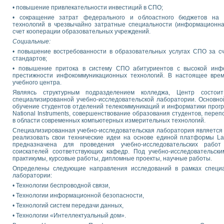
• повышение привлекательности инвестиций в СПО;
• сокращение затрат федерального и облоастного бюджетов на
технологий в чрезвычайно затратные специальности (информационна
счет кооперации образовательных учреждений.
Социальные:
• повышение востребованности в образовательных услугах СПО за сч
стандартов;
• повышение притока в систему СПО абитуриентов с высокой инфо
престижности инфокоммуникационных технологий. В настоящее врем
учебного центра.
Являясь структурным подразделением колледжа, Центр состо
специализированной учебно-исследовательской лаборатории. Основно
обучение студентов отделений телекоммуникаций и информатики прогр
National Instruments, совершенствование образования студентов, пере
в области современных компьютерных измерительных технологий.
Специализированная учебно-исследовательская лаборатория является
реализовать свои технические идеи на основе единой платформы La
предназначена для проведения учебно-исследовательских работ
соискателей соответствующих кафедр. Под учебно-исследовательс
практикумы, курсовые работы, дипломные проекты, научные работы.
Определены следующие направления исследований в рамках специа
лаборатории:
• Технологии беспроводной связи,
• Технологии информационной безопасности,
• Технологий систем передачи данных,
• Технологии «Интеллектуальный дом».