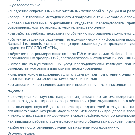
Образовательные:
• внедрение современных измерительных технологий в научную и образо
• совершенствование методического и программно-технического обеспеч
• совершенствование образования студентов, переподготовка пре
современных компьютерных измерительных технологий.
• разработка учебных программа по обучению программному комплексу Lab
• обучение студентов отделений телекоммуникаций и информатики прог
National Instruments, согласно концепции организации и проведения 
студентов ГОУ СПО «РКСИ»;
• обучение программированию на LabVIEW и технологиям National Instr
промышленных предприятий, преподавателей и студентов ВУЗов ЮФО, с
• оказание консультационных услуг преподавателям колледжа при п
руководстве курсовым и дипломным проектированием;
• оказание консультационных услуг студентам при подготовке к олим
проектов, изучении сложных наукоемких дисциплин;
• организация и проведение занятий в профильной школе выходного дн
Научные:
• формирование научного направления, связанного автоматизированн
Instruments для тестирования современного инфокоммуникационного об
• активизация научной деятельности преподавателей и студентов на
связанного с компьютерным моделированием сложных процессов и явле
и технологиях защиты информации в среде графического программиров
• активизация работы студенческого научного общества на основе привл
наиболее подготовленных студентов к научным исследованиям.
Экономические: