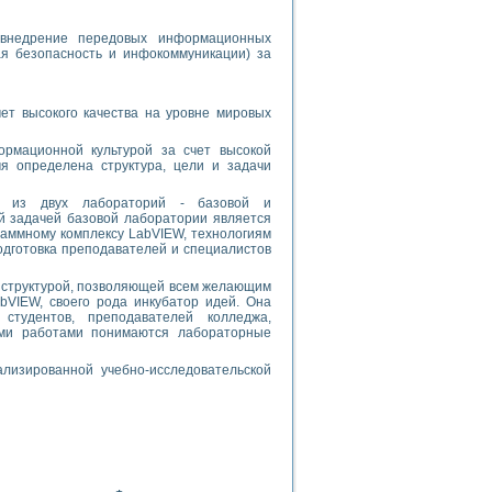
 внедрение передовых информационных
я безопасность и инфокоммуникации) за
ет высокого качества на уровне мировых
рмационной культурой за счет высокой
я определена структура, цели и задачи
ит из двух лабораторий - базовой и
й задачей базовой лаборатории является
аммному комплексу LabVIEW, технологиям
подготовка преподавателей и специалистов
 структурой, позволяющей всем желающим
bVIEW, своего рода инкубатор идей. Она
 студентов, преподавателей колледжа,
кими работами понимаются лабораторные
лизированной учебно-исследовательской