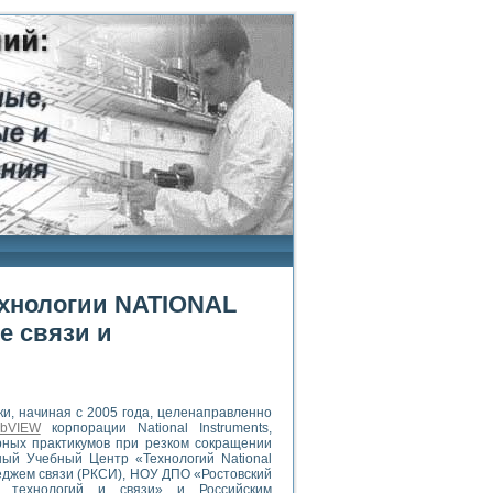
ехнологии NATIONAL
е связи и
ки, начиная с 2005 года, целенаправленно
abVIEW
корпорации National Instruments,
ных практикумов при резком сокращении
ный Учебный Центр «Технологий National
леджем связи (РКСИ), НОУ ДПО «Ростовский
 технологий и связи» и Российским