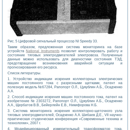
Рис. 5 Цифровой сигнальный процессор NI Speedy 33.
Таким образом, предложенная система мониторинга на базе
устройств
National Instruments
позволит контролировать работу и
состояние тяговых электродвигателей электровоза. Полученные
данные можно использовать для диагностики состояния ТЭД,
предотвращение возникновения аварийной ситуации и
прогнозирования его ресурса.
Список литературы.
1. Устройство индикации искрения коллекторных электрических
машин постоянного тока с разрезными щетками, патент на
полезную модель №67284, Рапопорт О.Л., Цукублин А.Б., Осадченко
А.А.
2. Способ индикации искрения машин постоянного тока, патент на
изобретение № 2303272, Рапопорт О.Л., Цукублин А.Б., Осадченко
А.А., Щербатов В.В., Бейерлейн Е.В., Никифорова Н.Б.
3. Система мониторинга искрения коллекторно-щеточного узла
тяговых электродвигателей, Осадченко А.А. Шибаев Д.Е., VII научно-
практическая студенческая конференция «Современные техника и
технологии», 2007 г.
4. Модифицированный измерительный трансформатор тока,