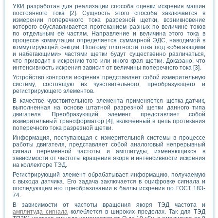
УКИ разработан для реализации способа оценки искрения машин
постоянного тока [2]. Сущность этого способа заключается в
измерении поперечного тока разрезной щетки, возникновение
которого обуславливается протеканием разных по величине токов
по отдельным её частям. Направление и величина этого тока в
процессе коммутации определяется суммарной ЭДС, наводимой в
коммутирующей секции. Поэтому плотности тока под «сбегающими
и набегающими» частями щетки будут существенно различаться,
что приводит к искрению того или иного края щетки. Доказано, что
интенсивность искрения зависит от величины поперечного тока [3].
Устройство контроля искрения представляет собой измерительную
систему, состоящую из чувствительного, преобразующего и
регистрирующего элементов.
В качестве чувствительного элемента применяется щетка-датчик,
выполненная на основе штатной разрезной щетки данного типа
двигателя. Преобразующий элемент представляет собой
измерительный трансформатор [4], включенный в цепь протекания
поперечного тока разрезной щетки.
Информация, поступающая с измерительной системы в процессе
работы двигателя, представляет собой аналоговый непрерывный
сигнал переменной частоты и амплитуды, изменяющихся в
зависимости от частоты вращения якоря и интенсивности искрения
на коллекторе ТЭД.
Регистрирующий элемент обрабатывает информацию, получаемую
с выхода датчика. Его задача заключается в оцифровке сигнала и
последующем его преобразовании в баллы искрения по ГОСТ 183-
74.
В зависимости от частоты вращения якоря ТЭД частота и
амплитуда сигнала
колеблется в широких пределах. Так для ТЭД