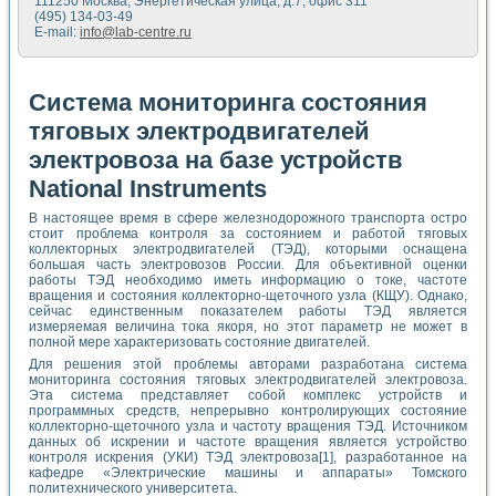
111250 Москва, Энергетическая улица, д.7, офис 311
(495) 134-03-49
E-mail:
info@lab-centre.ru
Система мониторинга состояния
тяговых электродвигателей
электровоза на базе устройств
National Instruments
В настоящее время в сфере железнодорожного транспорта остро
стоит проблема контроля за состоянием и работой тяговых
коллекторных электродвигателей (ТЭД), которыми оснащена
большая часть электровозов России. Для объективной оценки
работы ТЭД необходимо иметь информацию о токе, частоте
вращения и состояния коллекторно-щеточного узла (КЩУ). Однако,
сейчас единственным показателем работы ТЭД является
измеряемая величина тока якоря, но этот параметр не может в
полной мере характеризовать состояние двигателей.
Для решения этой проблемы авторами разработана система
мониторинга состояния тяговых электродвигателей электровоза.
Эта система представляет собой комплекс устройств и
программных средств, непрерывно контролирующих состояние
коллекторно-щеточного узла и частоту вращения ТЭД. Источником
данных об искрении и частоте вращения является устройство
контроля искрения (УКИ) ТЭД электровоза[1], разработанное на
кафедре «Электрические машины и аппараты» Томского
политехнического университета.