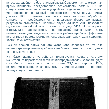
не всегда удобно на борту электровоза. Современная электронная
промышленность предоставляет возможность замены ПК на
специальное вычислительное устройство, одним из которых может
быть цифровой сигнальный процессор (ЦСП) NI Speedy 33 (рис.5).
Данный ЦСП позволяет выполнить весь алгоритм обработки
сигнала, от преобразования в цифровую форму до выдачи
результата вычисления. Наличие двухканального АЦП позволяет
одновременно обрабатывать сигналы с двух УКИ. Миниатюрные
светодиоды, расположенные на печатной плате могут быть
использованы для индикации режимов работы прибора Цифровые
порты ввода вывода можно использовать для связи ЦСП с другими
элементами автоматики.
Важной особенностью данного устройства является то что для
перепрограммирования требуется не более 5 мин., и происходит в
«полевых» условиях.
На базе данного устройства планируется создать систему
мониторинга параметров тяговых электродвигателей, которая будет
способна сигнализировать о состоянии ТЭД по искрению КЩУ,
начала боксования и записывать эту информацию в процессе
эксплуатации электровоза.