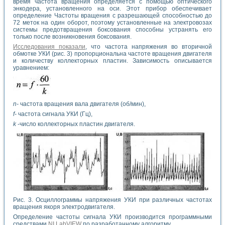
время частота вращения определяется с помощью оптического
энкодера, установленного на оси. Этот прибор обеспечивает
определение Частоты вращения с разрешающей способностью до
72 меток на один оборот, поэтому установленные на электровозах
системы предотвращения боксования способны устранять его
только после возникновения боксования.
Исследования показали
, что частота напряжения во вторичной
обмотке УКИ (рис. 3) пропорциональна частоте вращения двигателя
и количеству коллекторных пластин. Зависимость описывается
уравнением:
n-
частота вращения вала двигателя (об/мин),
f-
частота сигнала УКИ (Гц),
k
-число коллекторных пластин двигателя.
Рис. 3. Осциллограммы напряжения УКИ при различных частотах
вращения якоря электродвигателя.
Определение частоты сигнала УКИ производится программными
средствами
NI LabVIEW
по разработанному алгоритму.