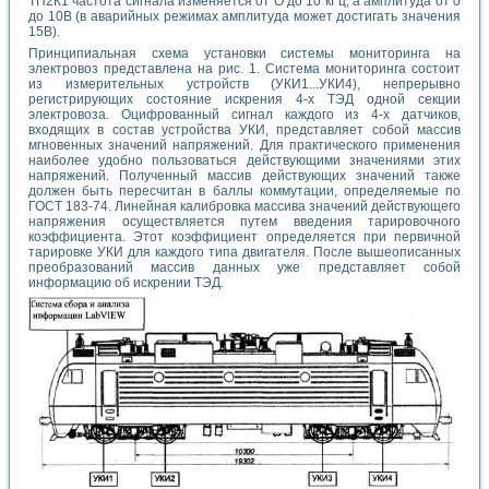
ТП2К1 частота сигнала изменяется от О до 10 кГц, а амплитуда от 0
до 10В (в аварийных режимах амплитуда может достигать значения
15В).
Принципиальная схема установки системы мониторинга на
электровоз представлена на рис. 1. Система мониторинга состоит
из измерительных устройств (УКИ1...УКИ4), непрерывно
регистрирующих состояние искрения 4-х ТЭД одной секции
электровоза. Оцифрованный сигнал каждого из 4-х датчиков,
входящих в состав устройства УКИ, представляет собой массив
мгновенных значений напряжений. Для практического применения
наиболее удобно пользоваться действующими значениями этих
напряжений. Полученный массив действующих значений также
должен быть пересчитан в баллы коммутации, определяемые по
ГОСТ 183-74. Линейная калибровка массива значений действующего
напряжения осуществляется путем введения тарировочного
коэффициента. Этот коэффициент определяется при первичной
тарировке УКИ для каждого типа двигателя. После вышеописанных
преобразований массив данных уже представляет собой
информацию об искрении ТЭД.