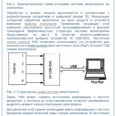
Рис.1. Принципиальная схема установки системы мониторинга на
электровоз.
Обработка и анализ сигнала выполняются в соответствии с
разработанным алгоритмом в цифровой форме [5]. Реализация
алгоритма обработки выполнена на базе средств и устройств
компании
National Instruments
. Применение продукции этой
компании обусловлено простотой программирования и высокой
прикладной эффективностью. Структура системы мониторинга
представлена на рис.2. В качестве аналого-цифрового
преобразователя выбрано устройство Nl USB-9201. Частотный
спектр сигнала
УКИ позволяет использовать это устройство для
анализа состоя
ния
коллект
орно-шеточного узла (КЩУ) четырех ТЭД
секции электровоза.
Рис. 2. Структурная
схема системы
мониторинга.
Также, УКИ может служить источником информации о частоте
вращения, а контроль за этим параметром позволит своевременно
выделять момент начала боксования электровоза.
Для решения этой задачи необходимо иметь информацию о частоте
вращения каждой колесной пары секции электровоза. В настоящее