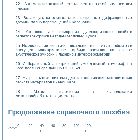
Автоматизированный стенд рентгеновской диагностики
плазмы
Высокочувствительные оптоэлектронные дифракционные
датчики малых перемещений и колебаний
Установка для измерения диэлектрических свойств
сегнетоэлектриков методом тепловых шумов
Исследование кинетики зарождения и развития дефектов в
растущем монокристалле карбида кремния на основе
акустической эмиссии и лазерной интерферометрии
Лабораторный электрический импедансный томограф на
базе платы сбора данных PCI 6052E
Микрозондовая система для характеризации механических
свойств материалов в наношкале
Метод траекторий в исследовании
металлообрабатывающих станков
Продолжение справочного пособия
0
20
40
60
80
100
120
>>>
!
.
.
.
.
.
.
.
.
.
.
.
.
.
.
.
.
.
.
.
!
.
.
.
.
.
.
.
.
.
.
.
.
.
.
.
.
.
.
.
!
.
.
.
.
.
.
.
.
.
.
.
.
.
.
.
.
.
.
.
!
.
.
.
.
.
.
.
.
.
.
.
.
.
.
.
.
.
.
.
!
.
.
.
.
.
.
.
.
.
.
.
.
.
.
.
.
.
.
.
!
.
.
.
.
.
.
.
.
.
.
.
.
.
.
.
.
.
.
.
!
.
.
.
.
.
.
.
.
.
.
.
.
.
.
.
.
.
.
.