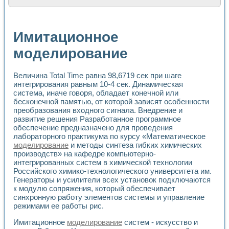
Расчет переноса аэрозоля и выпадения осадка в реально
Формирование линейной шкалы цвета модели CIE L*a*b с
Установка для измерения вольтамперных характеристик с
Имитационное
Применение NI VISION для геометрического анализа в ме
Система температурной стабилизации
моделирование
Управление движением с помощью программно - аппаратног
Определение параметров всплывающих газовых пузырьков
Величина Total Time равна 98,6719 сек при шаге
Система управления асинхронным тиристорным электроп
интегрирования равным 10-4 сек. Динамическая
Лазерный профилометр
система, иначе говоря, обладает конечной или
Применение средств NATIONAL INSTRUMENTS для автомат
бесконечной памятью, от которой зависят особенности
Разработка автоматизированного стенда для исследован
преобразования входного сигнала. Внедрение и
Автоматизированный стенд рентгеновской диагностики п
развитие решения Разработанное программное
Высокочувствительные оптоэлектронные дифракционные 
обеспечение предназначено для проведения
Установка для измерения диэлектрических свойств сегне
лабораторного практикума по курсу «Математическое
Исследование кинетики зарождения и развития дефектов 
моделирование
и методы синтеза гибких химических
Лабораторный электрический импедансный томограф на б
производств» на кафедре компьютерно-
интегрированных систем в химической технологии
Микрозондовая система для характеризации механических
Российского химико-технологического университета им.
Метод траекторий в исследовании металлообрабатывающ
Генераторы и усилители всех установок подключаются
Промышленная автоматизация
к модулю сопряжения, который обеспечивает
Автоматизация технологических процессов получения дис
синхронную работу элементов системы и управление
Использование систем технического зрения для контроля
режимами ее работы рис.
Исследование электромагнитных переходных процессов при
Применение LabVIEW при разработке обучающих информа
Имитационное
моделирование
систем - искусство и