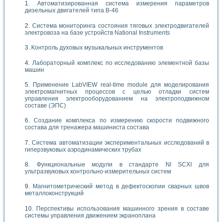
Автоматизированная система измерения параметров
дизельных двигателей типа В-46
Система мониторинга состояния тяговых электродвигателей
электровоза на базе устройств National Instruments
Контроль духовых музыкальных инструментов
Лабораторный комплекс по исследованию элементной базы
машин
Применение LabVIEW real-time module для моделирования
электромагнитных процессов с целью отладки систем
управления электрооборудованием на электроподвижном
составе (ЭПС)
Создание комплекса по измерению скорости подвижного
состава для тренажера машиниста состава
Система автоматизации экспериментальных исследований в
гиперзвуковых аэродинамических трубах
Функциональные модули в стандарте Nl SCXI для
ультразвуковых контрольно-измерительных систем
Магнитометрический метод в дефектоскопии сварных швов
металлоконструкций
Перспективы использования машинного зрения в составе
системы управления движением экраноплана