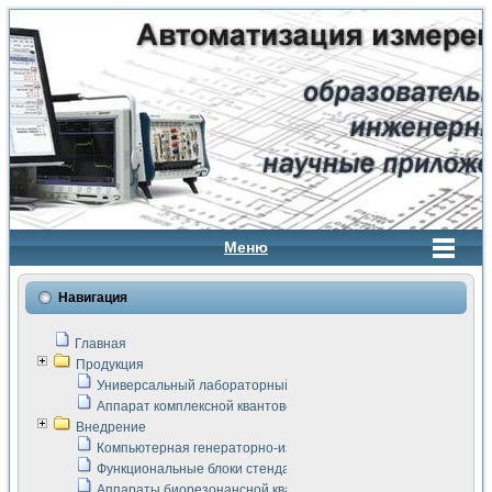
Меню
Навигация
Главная
Продукция
Универсальный лабораторный стенд "Сигнал-USB"
Аппарат комплексной квантовой терапии Интроскан
Внедрение
Компьютерная генераторно-измерительная система
Функциональные блоки стенда "Сигнал-USB"
Аппараты биорезонансной квантовой терапии серии СКАН