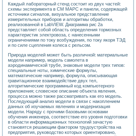
Применение LabVIEW для исследования течения в расши
Каждый лабораторный стенд состоит из двух частей:
схемы эксперимента в СМ МАРС и панели, содержащей
Создание виртуальной работы «Изучение магнитных свой
источники сигналов, визуальное представление
Обратный маятник
измерительных приборов и алгоритмы обработки,
Устройство для изучения основ интерфейсов обмена по п
реализованной в LabVIEW. Диаграмма рис 2а
Лабораторный практикум: изучение адиабатического расш
представляет собой область определения тормозных
Стенд для исследования электрических переходных харак
характеристик электровоза, с нанесенными
Система статистической обработки результатов измерите
ограничениями по току возбуждения, по току якоря ТЭД
Автоматизация лазерно-плазменных измерений с помощ
и по силе сцепления колеса с рельсом.
Модельно-измерительный комплекс. Назначение. Состав.
Природа моделей может быть различной: материальные
Использование технологий NATIONAL INSTRUMENTS для с
модели например, модель самолета в
Учебный практикум "Спектральный и корреляционный ана
аэродинамической трубе, знаковые модели трех типов:
Учебный стенд для исследования принципа действия унив
специальные ноты, химические формулы,
Оборудование и программное обеспечение учебных лабор
математические например, формула, описывающая
Виртуальный лабораторный практикум для изучения техн
гравитационное взаимодействие двух тел,
Управление роботом ТУР-10 средствами LabVIEW
алгоритмические программный код компьютерного
Аппаратно-программный комплекс для исследования АЧХ 
приложения; словесное описание объекта явления,
Автоматизированный дистанционный лабораторный практи
процесса можно также рассматривать как его модель.
Последующий анализ модели в связи с накоплением
Исследование возможности реставрации одномерных сигн
данных об изучаемых явлениях и модернизация
Использование технологий NATIONAL INSTRUMENTS в оп
модели. Наряду с прочими базовыми основами
Разработка модификаций алгоритма полигармонической э
обучения инженера, соответствие его уровня подготовки
Учебный стенд для исследования принципа действия унив
в области информационных технологий зачастую
Виртуальная система поддержки принимаемых решений в
становятся решающим фактором трудоустройства на
Преемственность дисциплин «Моделирование систем» и «
предприятия, руководство которых ориентировано,