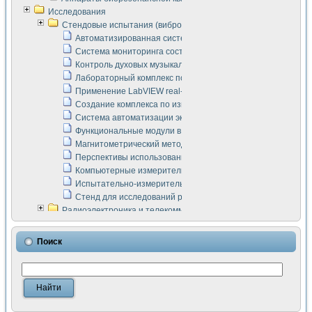
Исследования
Стендовые испытания (виброакустика, тензометрия и т.п.)
Автоматизированная система измерения параметров дизе
Система мониторинга состояния тяговых электродвигателей
Контроль духовых музыкальных инструментов
Лабораторный комплекс по исследованию элементной ба
Применение LabVIEW real-time module для моделирования
Создание комплекса по измерению скорости подвижного с
Система автоматизации экспериментальных исследований 
Функциональные модули в стандарте Nl SCXI для ультраз
Магнитометрический метод в дефектоскопии сварных шво
Перспективы использования машинного зрения в составе
Компьютерные измерительные системы для лабораторных
Испытательно-измерительный комплекс аппаратуры для о
Стенд для исследований рабочих процессов ДВС в динам
Радиоэлектроника и телекоммуникации
LabVIEW в расчетах радиолиний систем передачи данных
Аппаратно-программный комплекс для исследования АЧХ 
Поиск
Виртуальный лабораторный стенд для исследования пар
Измерение шумовых параметров операционных усилител
Измерительный преобразователь на основе цифровой обр
Инструменты для исследования выравнивания электричес
Инструменты для исследования компенсации эхо-сигнало