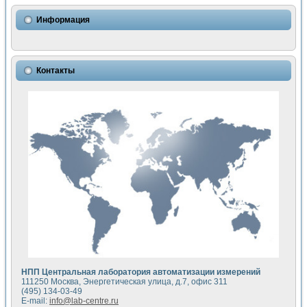
Использование NI LabVIEW для математического моделир
Исследовние возможности создания измерителя ВАХ фото
Информация
Математическое моделирование генератора сигналов - и
Моделирование и экспериментальное исследование линей
Применение осциллографического модуля с высоким разр
Симуляция отклика импульсного радиолокационного сигнал
Контакты
Автоматизация формирования уравнений состояния для и
Блок гальванической развязки для устройства сбора данн
Разработка автоматизированного стенда для измерения о
Применение среды LabVIEW для построения картины возб
Портативная система для определения показателей качес
Использование LabVIEW для управления источником пит
Устройство для снятия вольт-амперных характеристик со
Передовые научные технологии: нано-, фемто-, биотехнологи
Автоматизированная установка по измерению временных 
Автоматизированный лабораторный комплекс на базе Lab
Визуализация моделирования и оптимизации тепловой об
Виртуальный прибор для исследования функциональных в
Исследование возможности создания экономичного виртуа
Исследование кинетики движения макрочастиц в упорядо
Комплекс автоматизированной диагностики крови
НПП Центральная лаборатория автоматизации измерений
Метод прогнозирования свойств дисперсных продуктов п
111250 Москва, Энергетическая улица, д.7, офис 311
Недорогая система управления сверхпроводящим соленои
(495) 134-03-49
E-mail:
info@lab-centre.ru
Применение технологий NI в курсе экспериментальной фи