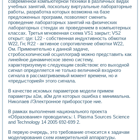
современной компьютерной техники в различных видах
учебных занятий, поскольку виртуальные лабораторные
работы, разработка которых возможна на базе
предложенных программ, позволяют сменить
проведение лабораторных занятий на физических
лабораторных стендах их проведением в компьютерных
классах. Третья мгновенная схема VS1 закрыт; VS2
открыт: где: L22 - собственная индуктивность обмотки
W22, Гн; R22 - активное сопротивление обмотки W22,
Ом. Применительно к данной задаче,
стробоскопический осциллограф можно представить как
линейное динамическое звено систему,
характеризуемую следующим свойством: его выходной
сигнал определяется не только величиной входного
сигнала в рассматриваемый момент времени, но и
«предысторией» этого сигнала.
В качестве искомых параметров модели примем
параметры a1м, a0м для которых ошибка ε минимальна.
Николаев //Электронное приборострое ние.
В рамках выполнения национального проекта
«Образование» проводились: I. Plasma Sources Science
and Technology 14 2005 692-699 2.
В первую очередь, это требование относится к задачам
моделирования схем измерительной аппаратуры.