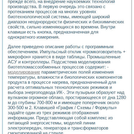
Универсальный стенд для исследования электрических ха
прежде всего, на внедрение наукоемких технологий
Лабораторные практикумы по информационно-измерител
производства. В первую очередь это связано с
протеканием процессов на многих уровнях
Виртуальный измеритель частотных характеристик на осн
биотехнологической системы, имеющей широкий
Лабораторный практикум по основам теории Коммутации
диапазон неоднородности физических и биохимических
Разработка виртуальной лабораторной работы «Имитаци
свойств, сильно изменяющихся во времени. Внутри
Виртуальные практикумы по электротехнике в среде LabV
клавиши есть кнопка, предназначенная для
Из опыта внедрения в рамках национального проекта «Об
однократного измерения.
Исследование эффективности решателей обыкновенных 
Опыт разработки LabVIEW лабораторных практикумов н
Далее приведено описание работы с программным
Проблемы повышения качества образования и подготовки
обеспечением. Импульсный отклик «громкоговоритель +
микрофон» хранится в виде таблицы. Промышленные
Развитие LabVIEW лабораторного практикума по электр
АСУ и контроллеры. Подсистема моделирования
Разработка виртуальной лаборатории по электротехнике 
биотепломассообменных процессов содержит: -
Усовершенствованные алгоритмы частотного анализа для
моделирование
параметрических полей изменения
Об опыте работы учебного центра «Технологии NATIONAL
температуры, влажности и биологических компонентов
Технологии NI в магистерской программе «Прикладная фи
продукта в процессе нагрева, предназначенный для
Система диагностики двигателей постоянного тока
расчета оптимальных технологических режимов и
Автоматизированный стенд формирования электромагнитн
выбора энергоподвода ИК-. Эти пузырьки образуют над
Лабораторный практикум по курсу ИИС на базе оборудов
вулканом огромное облако, простирающееся от дна 1280
м до глубины 700-800 м и имеющее поперечник около
Партнеры
300-500 м 2. Клавишей «График / Схемы / Формулы»
Академические и отраслевые институты
задайте один из трех режимов отображения
Учебные заведения
информации. Представляющая собой комплекс из
Бизнес
питающей энергосистемы, моделей линии
Контакты
электропередач, генератора и трансформаторов
смонтированной на стенде.