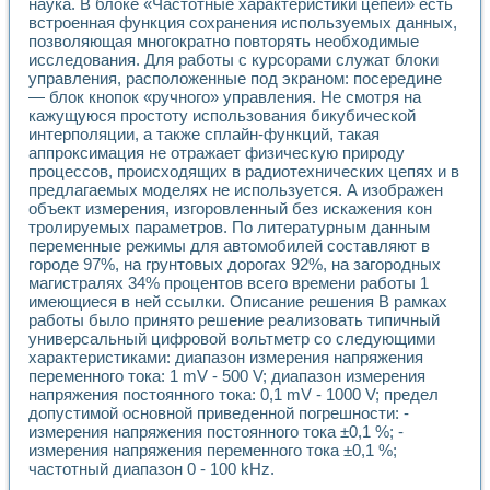
наука. В блоке «Частотные характеристики цепей» есть
Разработка виртуальных тренажеров путем моделировани
встроенная функция сохранения используемых данных,
Система блокировок, сигнализации и защиты ускорителя 
позволяющая многократно повторять необходимые
Система сбора данных и управления процессом цементир
исследования. Для работы с курсорами служат блоки
Управление температурой газовой среды специальной ба
управления, расположенные под экраном: посередине
Разработка программного обеспечения с использованием
— блок кнопок «ручного» управления. Не смотря на
Использование технологий NATIONAL INSTRUMENTS при ра
кажущуюся простоту использования бикубической
Оборудование для промышленной термотрансферной мар
интерполяции, а также сплайн-функций, такая
Автоматизация реометрических исследований на базе La
аппроксимация не отражает физическую природу
Применение измерителя иммитанса для исследова¬ния эле
процессов, происходящих в радиотехнических цепях и в
предлагаемых моделях не используется. А изображен
Исследование электромагнитных переходных процессов при
объект измерения, изгоровленный без искажения кон
Стенд для исследования электрических переходных харак
тролируемых параметров. По литературным данным
Автоматизация контроля сварных швов на базе техноло
переменные режимы для автомобилей составляют в
Измерительный контроль с применением неиндустриальны
городе 97%, на грунтовых дорогах 92%, на загородных
Моделирование надежности и эффективности систем упра
магистралях 34% процентов всего времени работы 1
Лабораторные практикумы и учебные стенды
имеющиеся в ней ссылки. Описание решения В рамках
Автоматизация лабораторного стенда по измерению проф
работы было принято решение реализовать типичный
Автоматизированные лабораторные комплексы для вузов,
универсальный цифровой вольтметр со следующими
характеристиками: диапазон измерения напряжения
Виртуальный прибор для исследования нелинейных рези
переменного тока: 1 mV - 500 V; диапазон измерения
Использование виртуальных приборов в процесе изучения
напряжения постоянного тока: 0,1 mV - 1000 V; предел
Использование программ ELECTRONICS WORKBENCH-MULTI
допустимой основной приведенной погрешности: -
Лабораторный практикум по дисциплине «Цифровые вычис
измерения напряжения постоянного тока ±0,1 %; -
Лабораторный практикум по ИНС на основе LabVIEW
измерения напряжения переменного тока ±0,1 %;
Лабораторный практикум по основам теории коммутации
частотный диапазон 0 - 100 kHz.
Опыт использования NI LabVIEW для создания лабораторн