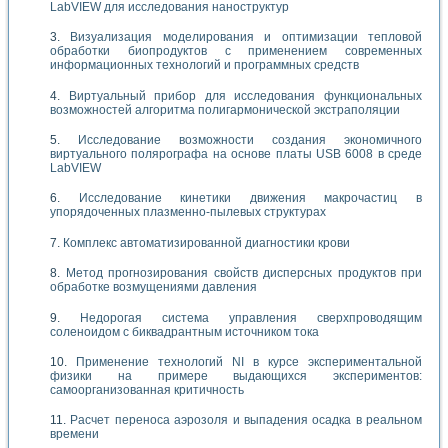
LabVIEW для исследования наноструктур
Визуализация моделирования и оптимизации тепловой
обработки биопродуктов с применением современных
информационных технологий и программных средств
Виртуальный прибор для исследования функциональных
возможностей алгоритма полигармонической экстраполяции
Исследование возможности создания экономичного
виртуального полярографа на основе платы USB 6008 в среде
LabVIEW
Исследование кинетики движения макрочастиц в
упорядоченных плазменно-пылевых структурах
Комплекс автоматизированной диагностики крови
Метод прогнозирования свойств дисперсных продуктов при
обработке возмущениями давления
Недорогая система управления сверхпроводящим
соленоидом с биквадрантным источником тока
Применение технологий NI в курсе экспериментальной
физики на примере выдающихся экспериментов:
самоорганизованная критичность
Расчет переноса аэрозоля и выпадения осадка в реальном
времени