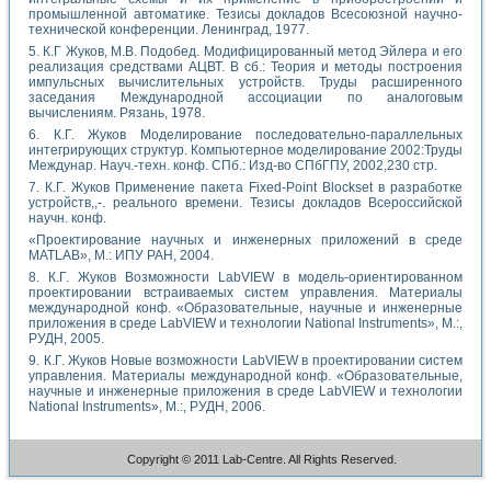
промышленной автоматике. Тезисы докладов Всесоюзной научно-
технической конференции. Ленинград, 1977.
5. К.Г Жуков, М.В. Подобед. Модифицированный метод Эйлера и его
реализация средствами АЦВТ. В сб.: Теория и методы построения
импульсных вычислительных устройств. Труды расширенного
заседания Международной ассоциации по аналоговым
вычислениям. Рязань, 1978.
6. К.Г. Жуков Моделирование последовательно-параллельных
интегрирующих структур. Компьютерное моделирование 2002:Труды
Междунар. Науч.-техн. конф. СПб.: Изд-во СПбГПУ, 2002,230 стр.
7. К.Г. Жуков Применение пакета Fixed-Point Blockset в разработке
устройств,,-. реального времени. Тезисы докладов Всероссийской
научн. конф.
«Проектирование научных и инженерных приложений в среде
MATLAB», М.: ИПУ РАН, 2004.
8. К.Г. Жуков Возможности LabVIEW в модель-ориентированном
проектировании встраиваемых систем управления. Материалы
международной конф. «Образовательные, научные и инженерные
приложения в среде LabVIEW и технологии National Instruments», M.:,
РУДН, 2005.
9. К.Г. Жуков Новые возможности LabVIEW в проектировании систем
управления. Материалы международной конф. «Образовательные,
научные и инженерные приложения в среде LabVIEW и технологии
National Instruments», M.:, РУДН, 2006.
Copyright © 2011 Lab-Centre. All Rights Reserved.