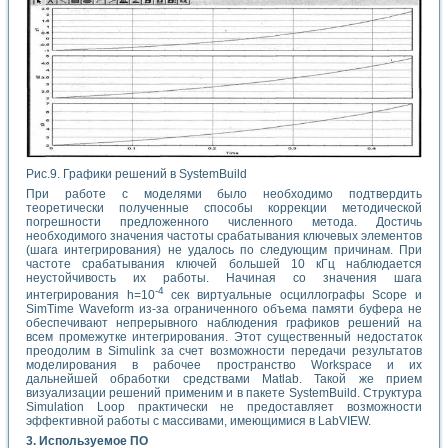
Рис.9. Графики решений в SystemBuild
При работе с моделями было необходимо подтвердить
теоретически полученные способы коррекции методической
погрешности предложенного численного метода. Достичь
необходимого значения частоты срабатывания ключевых элементов
(шага интегрирования) не удалось по следующим причинам. При
частоте срабатывания ключей большей 10 кГц наблюдается
неустойчивость их работы. Начиная со значения шага
-4
интегрирования h=10
сек виртуальные осциллографы Scope и
SimTime Waveform из-за ограниченного объема памяти буфера не
обеспечивают непрерывного наблюдения графиков решений на
всем промежутке интегрирования. Этот существенный недостаток
преодолим в Simulink за счет возможности передачи результатов
моделирования в рабочее пространство Workspace и их
дальнейшей обработки средствами Matlab. Такой же прием
визуализации решений применим и в пакете SystemBuild. Структура
Simulation Loop практически не предоставляет возможности
эффективной работы с массивами, имеющимися в LabVIEW.
3. Используемое ПО