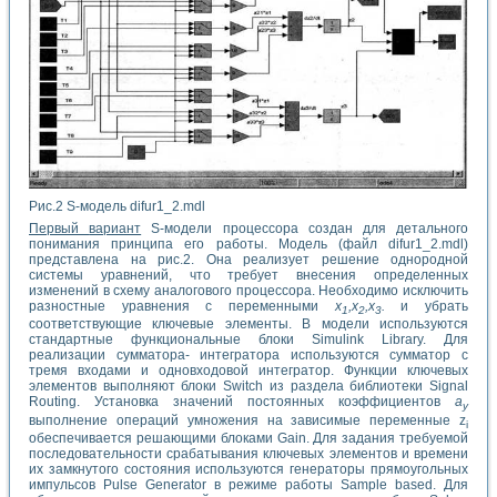
Рис.2 S-модель difur1_2.mdl
Первый
вариант
S-модели процессора создан для детального
понимания принципа его работы. Модель (файл difur1_2.mdl)
представлена на рис.2. Она реализует решение однородной
системы уравнений, что требует внесения определенных
изменений в схему аналогового процессора. Необходимо исключить
разностные уравнения с переменными
х
,х
,х
.
и убрать
1
2
3
соответствующие ключевые элементы. В модели используются
стандартные функциональные блоки Simulink Library. Для
реализации сумматора- интегратора используются сумматор с
тремя входами и одновходовой интегратор. Функции ключевых
элементов выполняют блоки Switch из раздела библиотеки Signal
Routing. Установка значений постоянных коэффициентов
a
y
выполнение операций умножения на зависимые переменные z
i
обеспечивается решающими блоками Gain. Для задания требуемой
последовательности срабатывания ключевых элементов и времени
их замкнутого состояния используются генераторы прямоугольных
импульсов Pulse Generator в режиме работы Sample based. Для