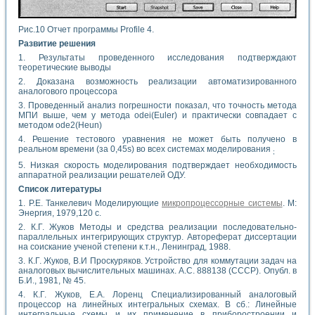
Рис.10 Отчет программы Profile 4.
Развитие решения
1. Результаты проведенного исследования подтверждают
теоретические выводы
2. Доказана возможность реализации автоматизированного
аналогового процессора
3. Проведенный анализ погрешности показал, что точность метода
МПИ выше, чем у метода odei(Euler) и практически совпадает с
методом ode2(Heun)
4. Решение тестового уравнения не может быть получено в
реальном времени (за 0,45s) во всех системах моделирования
;
5. Низкая скорость моделирования подтверждает необходимость
аппаратной реализации решателей ОДУ.
Список литературы
1. Р.Е. Танкелевич Моделирующие
микропроцессорные системы
. М:
Энергия, 1979,120 с.
2. К.Г. Жуков Методы и средства реализации последовательно-
параллельных интегрирующих структур. Автореферат диссертации
на соискание ученой степени к.т.н., Ленинград, 1988.
3. К.Г. Жуков, В.И Проскуряков. Устройство для коммутации задач на
аналоговых вычислительных машинах. А.С. 888138 (СССР). Опубл. в
Б.И., 1981, № 45.
4. К.Г. Жуков, Е.А. Лоренц Специализированный аналоговый
процессор на линейных интегральных схемах. В сб.: Линейные
интегральные схемы и их применение в приборостроении и