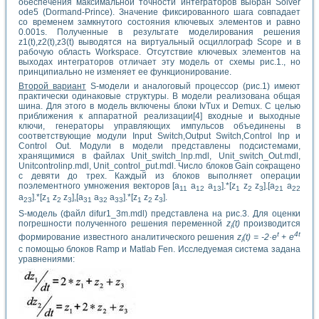
обеспечения максимальной точности интеграторов выбран Solver
ode5 (Dormand-Prince). Значение фиксированного шага совпадает
со временем замкнутого состояния ключевых элементов и равно
0.001s. Полученные в результате моделирования решения
z1(t),z2(t),z3(t) выводятся на виртуальный осциллограф Scope и в
рабочую область Workspace. Отсутствие ключевых элементов на
выходах интеграторов отличает эту модель от схемы рис.1., но
принципиально не изменяет ее функционирование.
Второй
вариант
S-модели и аналоговый процессор (рис.1) имеют
практически одинаковые структуры. В модели реализована общая
шина. Для этого в модель включены блоки IvTux и Demux. С целью
приближения к аппаратной реализации[4] входные и выходные
ключи, генераторы управляющих импульсов объединены в
соответствующие модули Input Switch,Output Switch,Control Inp и
Control Out. Модули в модели представлены подсистемами,
хранящимися в файлах Unit_switch_lnp.mdl, Unit_switch_Out.mdl,
Unitcontrolinp.mdl, Unit_control_put.mdl. Число блоков Gain сокращено
с девяти до трех. Каждый из блоков выполняет операции
поэлементного умножения векторов [а
а
a
].*[z
z
z
].[a
а
11
12
13
1
2
3
21
22
a
].*[z
z
z
],[a
a
a
].*[z
z
z
].
23
1
2
3
31
32
33
1
2
3
S-модель (файл difur1_3m.mdl) представлена на рис.3. Для оценки
погрешности полученного решения переменной
z
(t)
производится
i
t
4t
формирование известного аналитического решения
z
(t) = -2·e
+ е
i
с помощью блоков Ramp и Matlab Fen. Исследуемая система задана
уравнениями: