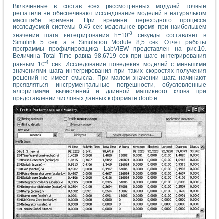
Включенные в состав всех рассмотренных модулей точные
решатели не обеспечивают исследование моделей в натуральном
масштабе времени. При времени переходного процесса
исследуемой системы 0,45 сек модельное время при наибольшем
-3
значении шага интегрирования h=10
секунды составляет в
Simulink 5 сек, а в Simulation Module 8,5 сек. Отчет работы
программы профилировщика LabVIEW представлен на рис.10.
Величина Total Time равна 98,6719 сек при шаге интегрирования
-4
равным 10
сек. Исследование поведения моделей с меньшими
значениями шага интегрирования при таких скоростях получения
решений не имеет смысла. При малом значении шага начинают
проявляться инструментальные погрешности, обусловленные
алгоритмами вычислений и длинной машинного слова при
представлении числовых данных в формате double.