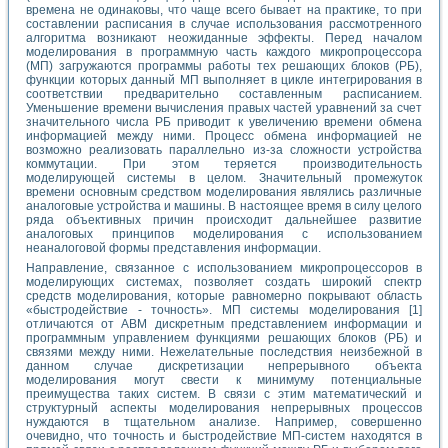
времена не одинаковы, что чаще всего бывает на практике, то при
составлении расписания в случае использования рассмотренного
алгоритма возникают неожиданные эффекты. Перед началом
моделирования в программную часть каждого микропроцессора
(МП) загружаются программы работы тех решающих блоков (РБ),
функции которых данный МП выполняет в цикле интегрирования в
соответствии предварительно составленным расписанием.
Уменьшение времени вычисления правых частей уравнений за счет
значительного числа РБ приводит к увеличению времени обмена
информацией между ними. Процесс обмена информацией не
возможно реализовать параллельно из-за сложности устройства
коммутации. При этом теряется производительность
моделирующей системы в целом. Значительный промежуток
времени основным средством моделирования являлись различные
аналоговые устройства и машины. В настоящее время в силу целого
ряда объективных причин происходит дальнейшее развитие
аналоговых принципов моделирования с использованием
неаналоговой формы представления информации.
Направление, связанное с использованием микропроцессоров в
моделирующих системах, позволяет создать широкий спектр
средств моделирования, которые равномерно покрывают область
«быстродействие - точность». МП системы моделирования [1]
отличаются от АВМ дискретным представлением информации и
программным управлением функциями решающих блоков (РБ) и
связями между ними. Нежелательные последствия неизбежной в
данном случае дискретизации непрерывного объекта
моделирования могут свести к минимуму потенциальные
преимущества таких систем. В связи с этим математический и
структурный аспекты моделирования непрерывных процессов
нуждаются в тщательном анализе. Например, совершенно
очевидно, что точность и быстродействие МП-систем находятся в