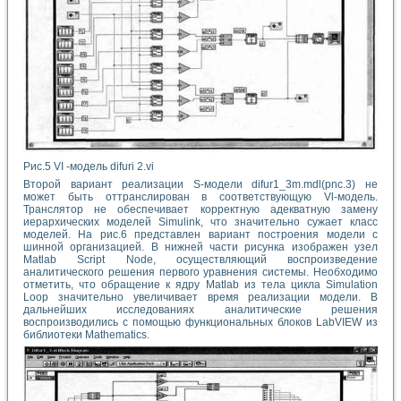
Рис.5 VI -модель difuri 2.vi
Второй вариант реализации S-модели difur1_3m.mdl(pnc.3) не
может быть оттранслирован в соответствующую Vl-модель.
Транслятор не обеспечивает корректную адекватную замену
иерархических моделей Simulink, что значительно сужает класс
моделей. На рис.6 представлен вариант построения модели с
шинной организацией. В нижней части рисунка изображен узел
Matlab Script Node, осуществляющий воспроизведение
аналитического решения первого уравнения системы. Необходимо
отметить, что обращение к ядру Matlab из тела цикла Simulation
Loop значительно увеличивает время реализации модели. В
дальнейших исследованиях аналитические решения
воспроизводились с помощью функциональных блоков LabVIEW из
библиотеки Mathematics.