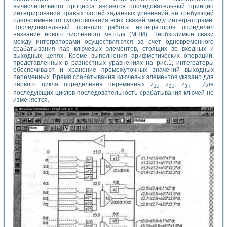
вычислительного процесса является последовательный принцип
интегрирования правых частей заданных уравнений, не требующий
одновременного существования всех связей между интеграторами.
Последовательный принцип работы интеграторов определил
название нового численного метода (МПИ). Необходимые связи
между интеграторами осуществляются за счет одновременного
срабатывания пар ключевых элементов, стоящих во входных и
выходных цепях. Кроме выполнения арифметических операций,
представленных в разностных уравнениях на рис.1, интеграторы
обеспечивают и хранение промежуточных значений выходных
переменных. Время срабатывания ключевых элементов указано для
первого цикла определения переменных z
; z
; z
. Для
1,i
2,i
3,i
последующих циклов последовательность срабатывания ключей не
изменяется.