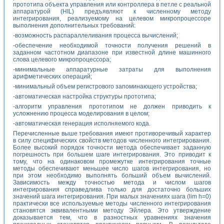
прототипа объекта управления или контроллера в петле с реальной
аппаратурой (HIL) предъявляют к численному методу
интегрирования, реализуемому на целевом микропроцессоре
выполнения дополнительных требований:
-возможность распараллеливания процесса вычислений;
-обеспечение необходимой точности получения решений в
заданном частотном диапазоне при известной длине машинного
слова целевого микропроцессора;
-минимальные аппаратурные затраты для выполнения
арифметических операций;
-минимальный объем регистрового запоминающего устройства;
-автоматическая настройка структуры прототипа;
-алгоритм управления прототипом не должен приводить к
усложнению процесса моделирования в целом;
-автоматическая генерация исполняемого кода.
Перечисленные выше требования имеют противоречивый характер
в силу специфических свойств методов численного интегрирования.
Более высокий порядок точности метода обеспечивает заданную
погрешность при большем шаге интегрирования. Это приводит к
тому, что на одинаковом промежутке интегрирования точные
методы обеспечивают меньшее число шагов интегрирования, но
при этом необходимо выполнять больший объем вычислений.
Зависимость между точностью метода и числом шагов
интегрирования справедлива только для достаточно больших
значений шага интегрирования. При малых значениях шага (lim h=0)
практически все используемые методы численного интегрирования
становятся эквивалентными методу Эйлера. Это утверждение
доказывается тем, что в разностных уравнениях значения