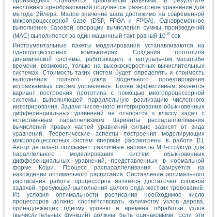
производных становятся практически равными. В результате
несложных преобразований получается разностное уравнение для
метода Эйлера. Малое значение шага достижимо на современной
микропроцессорной 6aзe (DSP, FPGA и FPOA). Одновременное
выполнение базовой операции вычисления суммы произведений
-8
(MAC) выполняется за один машинный такт равный 10
сек.
Инструментальные пакеты моделирования устанавливаются на
однопроцессорных компьютерах. Создания прототипа
динамической системы, работающего в натуральном масштабе
времени, возможно, только на высокоскоростных вычислительных
системах. Стоимость таких систем будет определять и стоимость
выполнения полного цикла модельного проектирования
встраиваемых систем управления. Более эффективным является
вариант построения прототипа с помощью многопроцессорной
системы, выполняющей параллельную реализацию численного
интегрирования. Задачи численного интегрирования обыкновенных
дифференциальных уравнений не относятся к классу задач с
естественным параллелизмом. Варианты распараллеливания
вычислений правых частей уравнений сильно зависят от вида
уравнений. Теоретические аспекты построения моделирующих
микропроцессорных систем впервые рассмотрены в работе [1].
Автор детально описывает различные варианты МП-структур для
параллельного моделирования систем обыкновенных
дифференциальных уравнений, представленных в нормальной
форме Коши. Процесс распараллеливания базируется на
нахождении оптимального расписания. Составление оптимального
расписания работы процессоров является достаточно сложной
задачей, требующей выполнения целого ряда жестких требований.
Из условия оптимальности расписания необходимое число
процессоров должно соответствовать количеству узлов дерева,
принадлежащих одному уровню и времена обработки узлов
(вычислительных функций) должны быть одинаковыми. Если эти