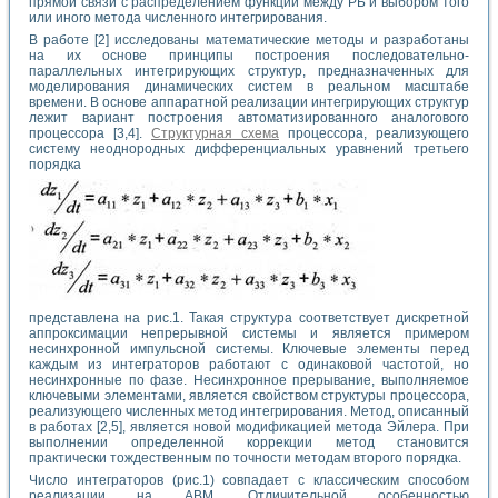
прямой связи с распределением функций между РБ и выбором того
или иного метода численного интегрирования.
В работе [2] исследованы математические методы и разработаны
на их основе принципы построения последовательно-
параллельных интегрирующих структур, предназначенных для
моделирования динамических систем в реальном масштабе
времени. В основе аппаратной реализации интегрирующих структур
лежит вариант построения автоматизированного аналогового
процессора [3,4].
Структурная схема
процессора, реализующего
систему неоднородных дифференциальных уравнений третьего
порядка
представлена на рис.1. Такая структура соответствует дискретной
аппроксимации непрерывной системы и является примером
несинхронной импульсной системы. Ключевые элементы перед
каждым из интеграторов работают с одинаковой частотой, но
несинхронные по фазе. Несинхронное прерывание, выполняемое
ключевыми элементами, является свойством структуры процессора,
реализующего численных метод интегрирования. Метод, описанный
в работах [2,5], является новой модификацией метода Эйлера. При
выполнении определенной коррекции метод становится
практически тождественным по точности методам второго порядка.
Число интеграторов (рис.1) совпадает с классическим способом
реализации на АВМ. Отличительной особенностью