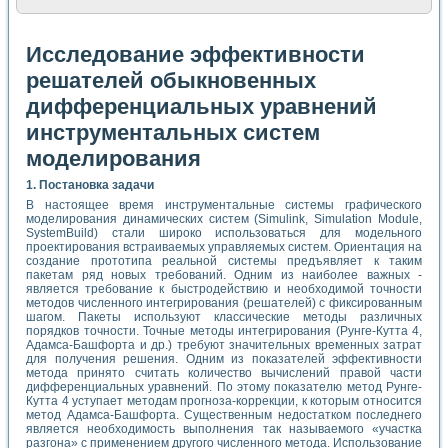
Исследование эффективности
решателей обыкновенных
дифференциальных уравнений
инструментальных систем
моделирования
1. Постановка задачи
В настоящее время инструментальные системы графического
моделирования динамических систем (Simulink, Simulation Module,
SystemBuild) стали широко использоваться для модельного
проектирования встраиваемых управляемых систем. Ориентация на
создание прототипа реальной системы предъявляет к таким
пакетам ряд новых требований. Одним из наиболее важных -
является требование к быстродействию и необходимой точности
методов численного интегрирования (решателей) с фиксированным
шагом. Пакеты используют классические методы различных
порядков точности. Точные методы интегрирования (Рунге-Кутта 4,
Адамса-Башфорта и др.) требуют значительных временных затрат
для получения решения. Одним из показателей эффективности
метода принято считать количество вычислений правой части
дифференциальных уравнений. По этому показателю метод Рунге-
Кутта 4 уступает методам прогноза-коррекции, к которым относится
метод Адамса-Башфорта. Существенным недостатком последнего
является необходимость выполнения так называемого «участка
разгона» с применением другого численного метода. Использование