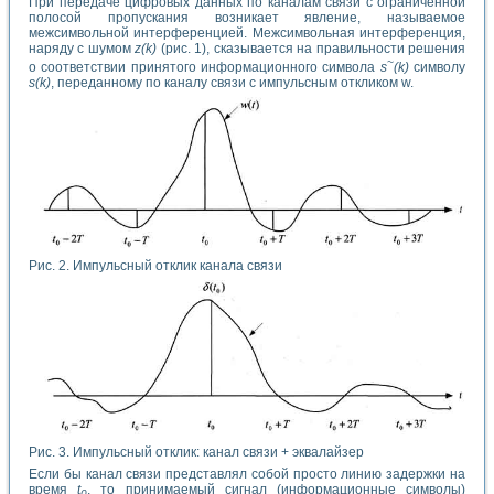
При передаче цифровых данных по каналам связи с ограниченной
полосой пропускания возникает явление, называемое
межсимвольной интерференцией. Межсимвольная интерференция,
наряду с шумом
z(k)
(рис. 1), сказывается на правильности решения
~
о соответствии принятого информационного символа
s
(k)
символу
s(k)
, переданному по каналу связи с импульсным откликом w.
Рис. 2. Импульсный отклик канала связи
Рис. 3. Импульсный отклик: канал связи + эквалайзер
Если бы канал связи представлял собой просто линию задержки на
время
t
, то принимаемый сигнал (информационные символы)
0