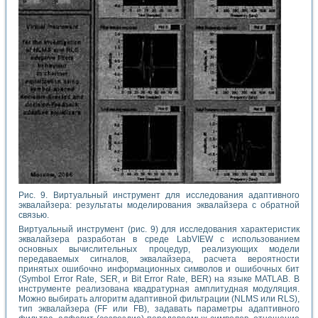
Рис. 9. Виртуальный инструмент для исследования адаптивного
эквалайзера: результаты моделирования эквалайзера с обратной
связью.
Виртуальный инструмент (рис. 9) для исследования характеристик
эквалайзера разработан в среде LabVIEW с использованием
основных вычислительных процедур, реализующих модели
передаваемых сигналов, эквалайзера, расчета вероятности
принятых ошибочно информационных символов и ошибочных бит
(Symbol Error Rate, SER, и Bit Error Rate, BER) на языке MATLAB. В
инструменте реализована квадратурная амплитудная модуляция.
Можно выбирать алгоритм адаптивной фильтрации (NLMS или RLS),
тип эквалайзера (FF или FB), задавать параметры адаптивного