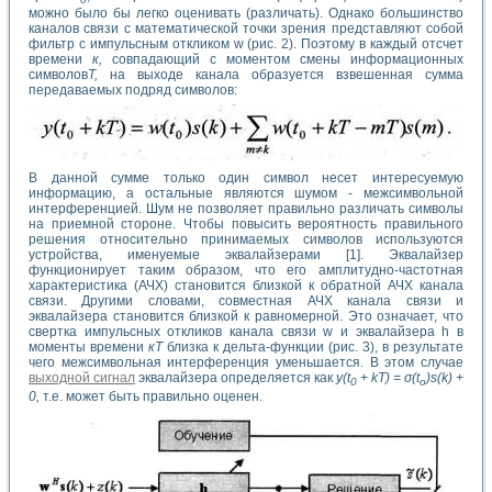
можно было бы легко оценивать (различать). Однако большинство
каналов связи с математической точки зрения представляют собой
фильтр с импульсным откликом w (рис. 2). Поэтому в каждый отсчет
времени
к,
совпадающий с моментом смены информационных
символов
Т,
на выходе канала образуется взвешенная сумма
передаваемых подряд символов:
В данной сумме только один символ несет интересуемую
информацию, а остальные являются шумом - межсимвольной
интерференцией. Шум не позволяет правильно различать символы
на приемной стороне. Чтобы повысить вероятность правильного
решения относительно принимаемых символов используются
устройства, именуемые эквалайзерами [1]. Эквалайзер
функционирует таким образом, что его амплитудно-частотная
характеристика (АЧХ) становится близкой к обратной АЧХ канала
связи. Другими словами, совместная АЧХ канала связи и
эквалайзера становится близкой к равномерной. Это означает, что
свертка импульсных откликов канала связи w и эквалайзера h в
моменты времени
кТ
близка к дельта-функции (рис. 3), в результате
чего межсимвольная интерференция уменьшается. В этом случае
выходной сигнал
эквалайзера определяется как
y(t
+ kT) = σ(t
)s(k) +
0
o
0,
т.е. может быть правильно оценен.