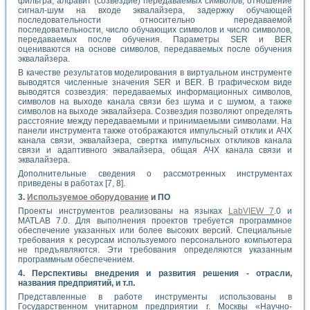
фильтра, алфавит (созвездие) передаваемых символов, отношение
сигнал-шум на входе эквалайзера, задержку обучающей
последовательности относительно передаваемой
последовательности, число обучающих символов и число символов,
передаваемых после обучения. Параметры SER и BER
оцениваются на основе символов, передаваемых после обучения
эквалайзера.
В качестве результатов моделирования в виртуальном инструменте
выводятся численные значения SER и BER. В графическом виде
выводятся созвездия: передаваемых информационных символов,
символов на выходе канала связи без шума и с шумом, а также
символов на выходе эквалайзера. Созвездия позволяют определять
расстояние между передаваемыми и принимаемыми символами. На
панели инструмента также отображаются импульсный отклик и АЧХ
канала связи, эквалайзера, свертка импульсных откликов канала
связи и адаптивного эквалайзера, общая АЧХ канала связи и
эквалайзера.
Дополнительные сведения о рассмотренных инструментах
приведены в работах [7, 8].
3.
Используемое оборудование
и ПО
Проекты инструментов реализованы на языках
LabVIEW 7
.0 и
MATLAB 7.0. Для выполнения проектов требуется программное
обеспечение указанных или более высоких версий. Специальные
требования к ресурсам используемого персонального компьютера
не предъявляются. Эти требования определяются указанным
программным обеспечением.
4. Перспективы внедрения и развития решения - отрасли,
названия предприятий, и т.п.
Представленные в работе инструменты использованы в
Государственном унитарном предприятии г. Москвы «Научно-