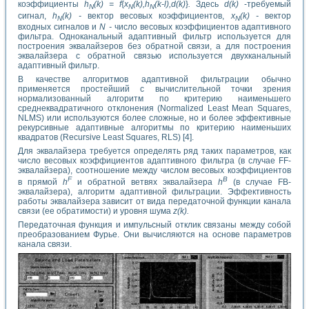
коэффициенты
h
(k) = f
{
x
(k),h
(k-l),d(k)
}
.
Здесь
d(k)
-требуемый
N
N
N
сигнал,
h
(k) -
вектор весовых коэффициентов,
x
(k) -
вектор
N
N
входных сигналов и
N -
число весовых коэффициентов адаптивного
фильтра. Одноканальный адаптивный фильтр используется для
построения эквалайзеров без обратной связи, а для построения
эквалайзера с обратной связью используется двухканальный
адаптивный фильтр.
В качестве алгоритмов адаптивной фильтрации обычно
применяется простейший с вычислительной точки зрения
нормализованный алгоритм по критерию наименьшего
среднеквадратичного отклонения (Normalized Least Mean Squares,
NLMS) или используются более сложные, но и более эффективные
рекурсивные адаптивные алгоритмы по критерию наименьших
квадратов (Recursive Least Squares, RLS) [4].
Для эквалайзера требуется определять ряд таких параметров, как
число весовых коэффициентов адаптивного фильтра (в случае FF-
эквалайзера), соотношение между числом весовых коэффициентов
F
B
в прямой
h
и обратной ветвях эквалайзера
h
(в случае FB-
эквалайзера), алгоритм адаптивной фильтрации. Эффективность
работы эквалайзера зависит от вида передаточной функции канала
связи (ее обратимости) и уровня шума
z(k).
Передаточная функция и импульсный отклик связаны между собой
преобразованием Фурье. Они вычисляются на основе параметров
канала связи.