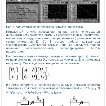
Рис. 6. Калькулятор электрического импульсного отклика
Импульсный отклик проводного канала связи описывается
линейными четырехполюсниками из сосредоточенных (резисторы,
конденсаторы, индуктивности) и распределенных (проводные линии
связи) элементов [5, 6]. В основе работы калькулятора
электрического импульсного отклика (рис. 6) находится теория
линейных четырехполюсников, характеризуемых ABCD-
параметрами.
Напряжения и токи на выводах четырехполюсника, (рис. 7) зависят
от напряжения источника
U
,
импеданса источника
Z
и импеданса
s
s
нагрузки
Z
.
Они всегда удовлетворяют соотношению
L
где ABCD-параметры находятся путем анализа режимов короткого
замыкания и холостого хода четырехполюсника как
А = U
/
U
|
.
В
1
2
I2
=0
=
U
/
I
|
,
C=
I
/
U
|
и D=
I
/
I
|
;
1
2
V2
=0
1
2
I2
=0
1
2
V2
=0