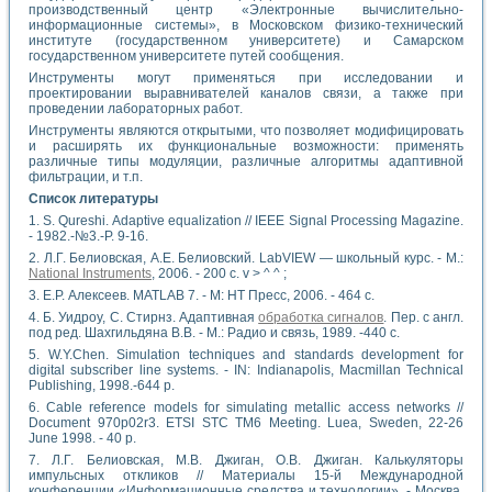
производственный центр «Электронные вычислительно-
информационные системы», в Московском физико-технический
институте (государственном университете) и Самарском
государственном университете путей сообщения.
Инструменты могут применяться при исследовании и
проектировании выравнивателей каналов связи, а также при
проведении лабораторных работ.
Инструменты являются открытыми, что позволяет модифицировать
и расширять их функциональные возможности: применять
различные типы модуляции, различные алгоритмы адаптивной
фильтрации, и т.п.
Список литературы
1. S. Qureshi. Adaptive equalization // IEEE Signal Processing Magazine.
- 1982.-№3.-P. 9-16.
2. Л.Г. Белиовская, А.Е. Белиовский. LabVIEW — школьный курс. - M.:
National Instruments
, 2006. - 200 с. v > ^ ^ ;
3. E.P. Алексеев. MATLAB 7. - M: HT Пресс, 2006. - 464 с.
4. Б. Уидроу, С. Стирнз. Адаптивная
обработка сигналов
. Пер. с англ.
под ред. Шахгильдяна В.В. - М.: Радио и связь, 1989. -440 с.
5. W.Y.Chen. Simulation techniques and standards development for
digital subscriber line systems. - IN: Indianapolis, Macmillan Technical
Publishing, 1998.-644 p.
6. Cable reference models for simulating metallic access networks //
Document 970p02r3. ETSI STC TM6 Meeting. Luea, Sweden, 22-26
June 1998. - 40 p.
7. Л.Г. Белиовская, М.В. Джиган, О.В. Джиган. Калькуляторы
импульсных откликов // Материалы 15-й Международной
конференции «Информационные средства и технологии». - Москва,