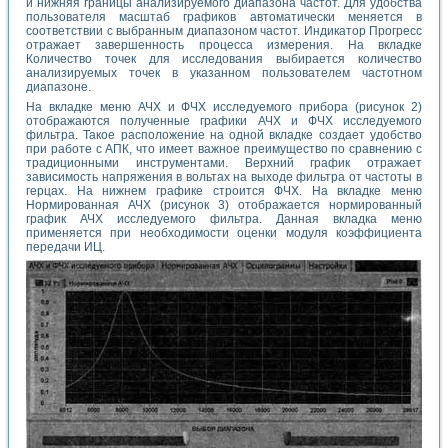
и нижняя границы анализируемого диапазона частот. Для удобства
пользователя масштаб графиков автоматически меняется в
соответствии с выбранным диапазоном частот. Индикатор Прогресс
отражает завершенность процесса измерения. На вкладке
Количество точек для исследования выбирается количество
анализируемых точек в указанном пользователем частотном
диапазоне.
На вкладке меню АЧХ и ФЧХ исследуемого прибора (рисунок 2)
отображаются полученные графики АЧХ и ФЧХ исследуемого
фильтра. Такое расположение на одной вкладке создает удобство
при работе с АПК, что имеет важное преимущество по сравнению с
традиционными инструментами. Верхний график отражает
зависимость напряжения в вольтах на выходе фильтра от частоты в
герцах. На нижнем графике строится ФЧХ. На вкладке меню
Нормированная АЧХ (рисунок 3) отображается нормированный
график АЧХ исследуемого фильтра. Данная вкладка меню
применяется при необходимости оценки модуля коэффициента
передачи ИЦ.