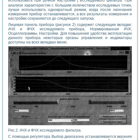
использовать при ручной настройке
исследуемого фильтра. При
f
анализе характеристик с большим количеством исследуемых точек,
лучше использовать однократный режим, когда после окончания
измерения прибор останавливается, а все результаты измерения и
настройки сохраняются до следующего запуска.
Лицевая панель прибора (рисунок 2) содержит следующие вкладки:
АЧХ и ФЧХ исследуемого прибора, Нормированная АЧХ,
Осциллограммы, Настройки. Для повышения удобства эксплуатации
данного прибора некоторые органы управления и индикаторы
доступны на всех вкладках меню.
Рис.2. АЧХ и ФЧХ исследуемого фильтра.
С помощью регулятора Выбор диапазона устанавливаются верхняя