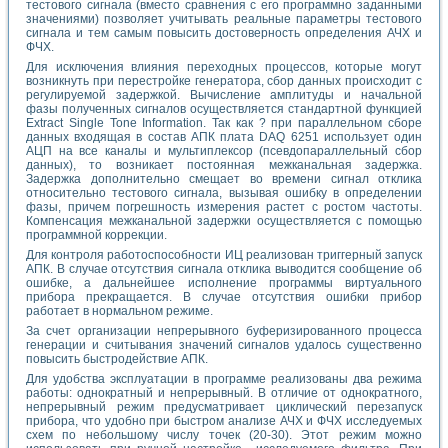
тестового сигнала (вместо сравнения с его программно заданными
значениями) позволяет учитывать реальные параметры тестового
сигнала и тем самым повысить достоверность определения АЧХ и
ФЧХ.
Для исключения влияния переходных процессов, которые могут
возникнуть при перестройке генератора, сбор данных происходит с
регулируемой задержкой. Вычисление амплитуды и начальной
фазы полученных сигналов осуществляется стандартной функцией
Extract Single Tone Information. Так как ? при параллельном сборе
данных входящая в состав АПК плата DAQ 6251 использует один
АЦП на все каналы и мультиплексор (псевдопараллельный сбор
данных), то возникает постоянная межканальная задержка.
Задержка дополнительно смещает во времени сигнал отклика
относительно тестового сигнала, вызывая ошибку в определении
фазы, причем погрешность измерения растет с ростом частоты.
Компенсация межканальной задержки осуществляется с помощью
программной коррекции.
Для контроля работоспособности ИЦ реализован триггерный запуск
АПК. В случае отсутствия сигнала отклика выводится сообщение об
ошибке, а дальнейшее исполнение программы виртуального
прибора прекращается. В случае отсутствия ошибки прибор
работает в нормальном режиме.
За счет организации непрерывного буферизированного процесса
генерации и считывания значений сигналов удалось существенно
повысить быстродействие АПК.
Для удобства эксплуатации в программе реализованы два режима
работы: однократный и непрерывный. В отличие от однократного,
непрерывный режим предусматривает циклический перезапуск
прибора, что удобно при быстром анализе АЧХ и ФЧХ исследуемых
схем по небольшому числу точек (20-30). Этот режим можно