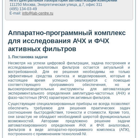
НПП Центральная лаборатория автоматизации измерений
111250 Москва, Энергетическая улица, д.7, офис 311
(495) 134-03-49
E-mail:
info@lab-centre.ru
Аппаратно-программный комплекс
для исследования АЧХ и ФЧХ
активных фильтров
1. Постановка задачи
Несмотря на успехи цифровой фильтрации, задача построения и
исследования аналоговых фильтров остается актуальной и
востребованной. Для ее решения необходимы не только
эффективные средства синтеза и моделирования, которые в
настоящее время успешно реализуются с помощью
соответствующего программного обеспечения, но и
высокопроизводительные инструменты для автоматизации
экспериментального определения амплитудно-частотных (АЧХ) и
фазо-частотных (ФЧХ) характеристик активных фильтров.
Существующие специализированные приборы не всегда позволяют
обеспечить требуемое для решения практических задач
соотношение быстродействия, точности и стоимости. Кроме того,
они зачастую не обладают необходимой широтой функциональных
возможностей. Авторами предложено решение задачи
автоматизированного определения АЧХ и ФЧХ аналоговых,
фильтров в виде аппаратно-программного комплекса (АПК),
построенного с применением технологий NI.