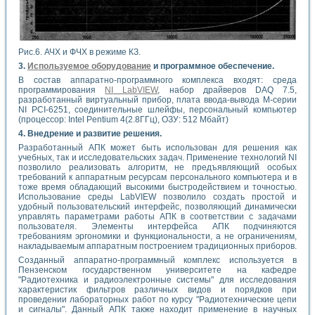
Рис.6. АЧХ и ФЧХ в режиме КЗ.
3.
Используемое оборудование
и программное обеспечение.
В состав аппаратно-программного комплекса входят: среда
программирования
NI LabVIEW
, набор драйверов DAQ 7.5,
разработанный виртуальный прибор, плата ввода-вывода М-серии
NI PCI-6251, соединительные шлейфы, персональный компьютер
(процессор: Intel Pentium 4(2.8ГГц), ОЗУ: 512 Мбайт)
4. Внедрение и развитие решения.
Разработанный АПК может быть использован для решения как
учебных, так и исследовательских задач. Применение технологий NI
позволило реализовать алгоритм, не предъявляющий особых
требований к аппаратным ресурсам персонального компьютера и в
тоже время обладающий высокими быстродействием и точностью.
Использование среды LabVIEW позволило создать простой и
удобный пользовательский интерфейс, позволяющий динамически
управлять параметрами работы АПК в соответствии с задачами
пользователя. Элементы интерфейса АПК подчиняются
требованиям эргономики и функциональности, а не ограничениям,
накладываемым аппаратным построением традиционных приборов.
Созданный аппаратно-программный комплекс используется в
Пензенском государственном университете на кафедре
"Радиотехника и радиоэлектронные системы" для исследования
характеристик фильтров различных видов и порядков при
проведении лабораторных работ по курсу "Радиотехнические цепи
и сигналы". Данный АПК также находит применение в научных