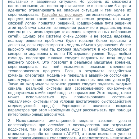
нештатных и аварийных ситуаций. Но уровень их сложности
настолько высок, что оператор физически не в состоянии быстро и
адекватно отреагировать на опасные ситуации и тем более их
спрогнозировать.
Разработка программ
, автоматизирующих этот
процесс, пока также не приносит желаемых результатов ввиду
сложной логики принятия решений. Традиционные пути решения
этой проблемы состоят во введении различного рода экспертных
систем (в т.ч. использующих технологии искусственных нейронных
сетей). Однако эти системы очень дороги и не всегда надежны,
поэтому решение проблемы будет гораздо более простым и
дешевым, если спроектировать модель объекта управления более
высокого уровня, чем та, которая эмулируется в контроллерах и
синхронно эмулировать ее на ПК верхнего уровня. Тогда любые
команды оператора сначала следует подавать на вход модели
верхнего уровня. Это позволит в реальном масштабе времени,
спрогнозировать на ней возможные опасные отклонения
технологического процесса. Если, в результате воздействия
команды оператора, модель не перешла в аварийное состояние -
сигнал управления пропускается в контроллеры нижнего уровня.[5].
Также на вход модели верхнего уровня следует подавать входные
сигналы реальной системы для своевременного обнаружения
недопустимых комбинаций входных параметров. Этот подход также
может использоваться при прогнозировании состояния
управляемой системы (при условии достаточного быстродействия
моделирующей среды). Упрежденные значения входных
параметров при этом необходимо будет рассчитывать при помощи
интерполяционных алгоритмов.
2. Использование имитационной модели высокого уровня
целесообразно при
отладке и тестировании
как отдельных
подсистем, так и всего проекта АСУТП. Такой подход снижает
стоимость разработки проекта АСУТП, а также позволяет уже на
этапе проектирования смоделировать и предусмотреть нештатные