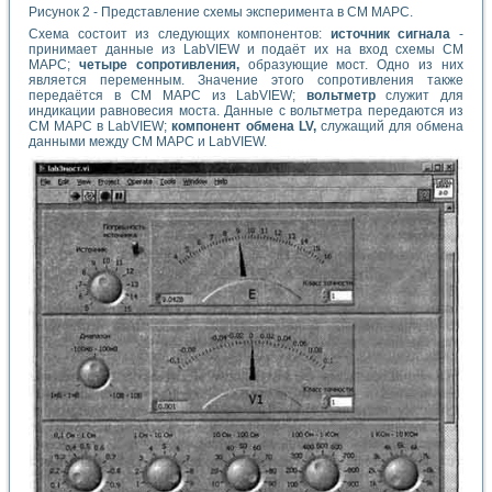
Рисунок 2 - Представление схемы эксперимента в СМ МАРС.
Схема состоит из следующих компонентов:
источник сигнала
-
принимает данные из LabVIEW и подаёт их на вход схемы СМ
МАРС;
четыре сопротивления,
образующие мост. Одно из них
является переменным. Значение этого сопротивления также
передаётся в СМ МАРС из LabVIEW;
вольтметр
служит для
индикации равновесия моста. Данные с вольтметра передаются из
СМ МАРС в LabVIEW;
компонент обмена LV,
служащий для обмена
данными между СМ МАРС и LabVIEW.