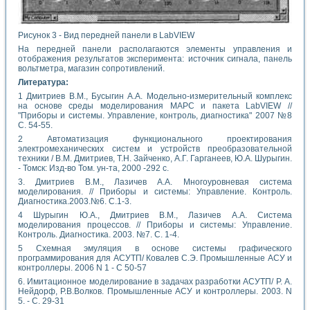
Рисунок 3 - Вид передней панели в LabVIEW
На передней панели располагаются элементы управления и
отображения результатов эксперимента: источник сигнала, панель
вольтметра, магазин сопротивлений.
Литература:
1 Дмитриев В.М., Бусыгин А.А. Модельно-измерительный комплекс
на основе среды моделирования МАРС и пакета LabVIEW //
"Приборы и системы. Управление, контроль, диагностика" 2007 №8
С. 54-55.
2 Автоматизация функционального проектирования
электромеханических систем и устройств преобразовательной
техники / В.М. Дмитриев, Т.Н. Зайченко, А.Г. Гарганеев, Ю.А. Шурыгин.
- Томск: Изд-во Том. ун-та, 2000 -292 с.
3. Дмитриев В.М., Лазичев А.А. Многоуровневая система
моделирования. // Приборы и системы: Управление. Контроль.
Диагностика.2003.№6. С.1-3.
4 Шурыгин Ю.А., Дмитриев В.М., Лазичев А.А. Система
моделирования процессов. // Приборы и системы: Управление.
Контроль. Диагностика. 2003. №7. С. 1-4.
5 Схемная эмуляция в основе системы графического
программирования для АСУТП/ Ковалев С.Э. Промышленные АСУ и
контроллеры. 2006 N 1 - С 50-57
6. Имитационное моделирование в задачах разработки АСУТП/ Р. А.
Нейдорф, Р.В.Волков. Промышленные АСУ и контроллеры. 2003. N
5. - С. 29-31