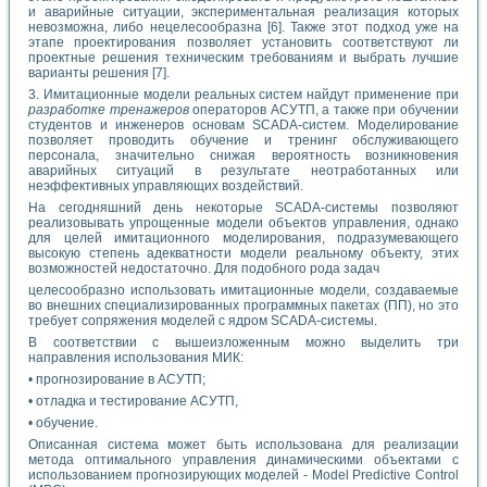
и аварийные ситуации, экспериментальная реализация которых
невозможна, либо нецелесообразна [6]. Также этот подход уже на
этапе проектирования позволяет установить соответствуют ли
проектные решения техническим требованиям и выбрать лучшие
варианты решения [7].
3. Имитационные модели реальных систем найдут применение при
разработке тренажеров
операторов АСУТП, а также при обучении
студентов и инженеров основам SCADA-систем. Моделирование
позволяет проводить обучение и тренинг обслуживающего
персонала, значительно снижая вероятность возникновения
аварийных ситуаций в результате неотработанных или
неэффективных управляющих воздействий.
На сегодняшний день некоторые SCADA-системы позволяют
реализовывать упрощенные модели объектов управления, однако
для целей имитационного моделирования, подразумевающего
высокую степень адекватности модели реальному объекту, этих
возможностей недостаточно. Для подобного рода задач
целесообразно использовать имитационные модели, создаваемые
во внешних специализированных программных пакетах (ПП), но это
требует сопряжения моделей с ядром SCADA-системы.
В соответствии с вышеизложенным можно выделить три
направления использования МИК:
• прогнозирование в АСУТП;
• отладка и тестирование АСУТП,
• обучение.
Описанная система может быть использована для реализации
метода оптимального управления динамическими объектами с
использованием прогнозирующих моделей - Model Predictive Control