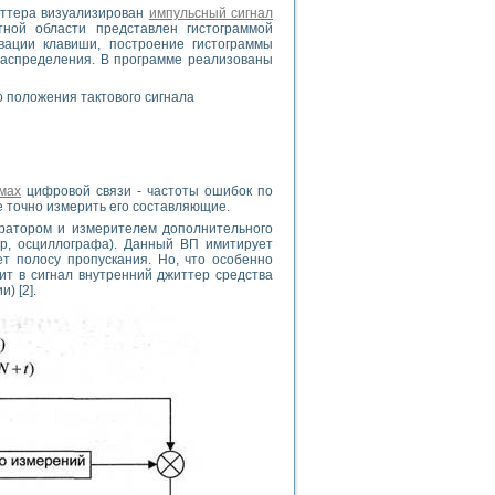
иттера визуализирован
импульсный сигнал
тной области представлен гистограммой
вации клавиши, построение гистограммы
 распределения. В программе реализованы
 положения тактового сигнала
мах
цифровой связи - частоты ошибок по
е точно измерить его составляющие.
ратором и измерителем дополнительного
ер, осциллографа). Данный ВП имитирует
т полосу пропускания. Но, что особенно
т в сигнал внутренний джиттер средства
) [2].