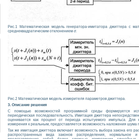
Рис.1 Математическая модель генератора-имитатора джиттера с м
среднеквадратическим отклонением
σ.
Рис.2 Математическая модель измерителя параметров джиттера.
3. Описание решения
С помощью возможностей программной среды формируется исп
периодическая последовательность. Имитация джиттера непосредствен
оценивается как процент от периода испытуемого импульса. Для 
измерения к реальным, предоставляется возможность наложения шума п
Так же имитация джиттера включает возможность выбора закона его р
распространенных вида законов распределения, нормальное 