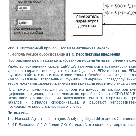
Рис. 3. Виртуальный прибор и его математическая модель.
4.
Используемое оборудование
и ПО, перспективы внедрения
Программная реализация разработанной модели была выполнена в ср
Удобство применения среды LabVIEW заключалось в возможности исп
уровня (генерация последовательностей данных, БПФ и обратное БП
функции работы с массивами и кластерами).
Особое значение
для зада
имело наличие встроенных функций генерации псевдослучайны
вероятностными характеристиками для имитации различного вида шумов
Планируется включить данные алгоритмы измерения параметров джи
цифрового осциллографа с помощью интерфейсной платы GPIB-USB-
Возможность такого решения обусловлена тем, что алгоритмы не тр
каналов и сигналов синхронизации, а работают непосредстве
последовательность дискретных отсчетов.
Литература
1. J. Hancock, Agilent Technologies, Analyzing Digital Jitter and its Component
2. И.Г. Бакланов, А.Г. Лебедев, СЮ. Сондак «Метрология и измерительная