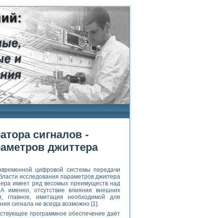
атора сигналов -
раметров джиттера
современной цифровой системы передачи
области исследования параметров джиггера
тера имеет ряд весомых преимуществ над
 А именно, отсутствие влияния внешних
и, главное, имитация необходимой для
ия сигнала не всегда возможно [1].
ествующее программное обеспечение даёт