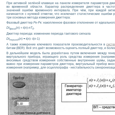
При активной зелёной клавише на панели измерителя параметров дж
во временной области. Характер распределения джиттера в часто
значений ошибки временного интервала. При чём, при каждой акти
начинается с нулевой отметки, что исключает статистические ошибки
три основных метода измерения джиттера:
Фазовый джиттер
Рк-Рк:
накопленное фазовое отклонение от идеального
Dt
(
n
)
= t
(
n
)
-nT
.
фаза
0
Джиттер периода: изменение периода тактового сигнала
Dt
(
n
)
=
t
(
n
)
- t
(
n-
1)
период
А также измерение ключевого показателя производительности в
систе
битам (BER). Всё это даёт возможность оценить полный джиттер, и боле
В дальнейшем модель была доработана путем включения между гене
виртуального прибора, играющего роль средства измерения (наприм
вносимые средством измерения собственные внутренние шумы, задае
важно при измерении параметров джиттера, виртуальный прибор вноси
измерения (например, для осциллографа - нестабильность синхронизации