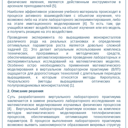
физические явления, являются действенным инструментом в
арсенале преподавателей [5].
Наиболее эффективное усвоение учебного материала происходит в
процессе активного взаимодействия с объектом изучения, что
возможно либо на этапе лабораторного экспериментирования, либо
на этапе имитационного моделирования [4]. То есть там, где
учащийся может воздействовать на объект изучения или его модель
и получить реакцию на это воздействие.
Проведение эксперимента по выращиванию монокристаллов
различного рода на реальных установках и определение
оптимальных параметров роста является довольно сложной
задачей [1]. Это делает актуальным использование комплекса
технических, программных и методических средств,
обеспечивающих автоматизированное проведение лабораторных и
экспериментальных исследований на математических моделях.
Особенно остро необходимость применения математического
моделирования в виртуальном лабораторном практикуме (ВЛП)
ощущается для дорогостоящих технологий с длительным периодом
выращивания, к которым относятся методы Киропулоса,
Чохральского (методы выращивания оптических и
полупроводниковых монокристаллов) [1].
2. Описание решения
Суть разработанного виртуального лабораторного практикума
заключается в замене реального лабораторного исследования на
математическое моделирование изучаемых физических процессов
[4]. . Виртуальный лабораторный практикум основан на комплексе
методов математического моделирования теплофизических
процессов, обеспечивающих оптимизацию технологических
параметров. В процессе выполнения лабораторного практикума
возможно выявить закономерности образования вихревых структур