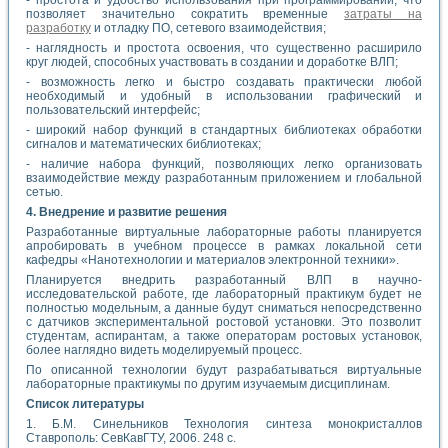
позволяет значительно сократить временные
затраты на
разработку
и отладку ПО, сетевого взаимодействия;
- наглядность и простота освоения, что существенно расширило
круг людей, способных участвовать в создании и доработке ВЛП;
- возможность легко и быстро создавать практически любой
необходимый и удобный в использовании графический и
пользовательский интерфейс;
- широкий набор функций в стандартных библиотеках обработки
сигналов и математических библиотеках;
- наличие набора функций, позволяющих легко организовать
взаимодействие между разработанным приложением и глобальной
сетью.
4. Внедрение и развитие решения
Разработанные виртуальные лабораторные работы планируется
апробировать в учебном процессе в рамках локальной сети
кафедры «Нанотехнологии и материалов электронной техники».
Планируется внедрить разработанный ВЛП в научно-
исследовательской работе, где лабораторный практикум будет не
полностью модельным, а данные будут сниматься непосредственно
с датчиков экспериментальной ростовой установки. Это позволит
студентам, аспирантам, а также операторам ростовых установок,
более наглядно видеть моделируемый процесс.
По описанной технологии будут разрабатываться виртуальные
лабораторные практикумы по другим изучаемым дисциплинам.
Список литературы
1. Б.М. Синельников Технология синтеза монокристаллов
Ставрополь: СевКавГТУ, 2006. 248 с.