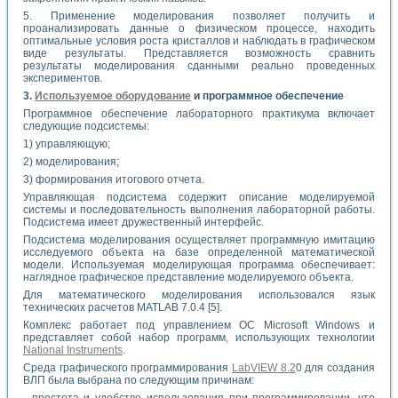
5. Применение моделирования позволяет получить и
проанализировать данные о физическом процессе, находить
оптимальные условия роста кристаллов и наблюдать в графическом
виде результаты. Представляется возможность сравнить
результаты моделирования сданными реально проведенных
экспериментов.
3.
Используемое оборудование
и программное обеспечение
Программное обеспечение лабораторного практикума включает
следующие подсистемы:
1) управляющую;
2) моделирования;
3) формирования итогового отчета.
Управляющая подсистема содержит описание моделируемой
системы и последовательность выполнения лабораторной работы.
Подсистема имеет дружественный интерфейс.
Подсистема моделирования осуществляет программную имитацию
исследуемого объекта на базе определенной математической
модели. Используемая моделирующая программа обеспечивает:
наглядное графическое представление моделируемого объекта.
Для математического моделирования использовался язык
технических расчетов MATLAB 7.0.4 [5].
Комплекс работает под управлением ОС Microsoft Windows и
представляет собой набор программ, использующих технологии
National Instruments
.
Среда графического программирования
LabVIEW 8.2
0 для создания
ВЛП была выбрана по следующим причинам:
- простота и удобство использования при программировании, что