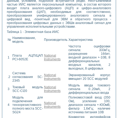
данным, условием, подобное встречается редко. Неотъемлемой
частью ИИС является персональный компьютер, в состав которого
входит плата аналого-цифрового (АЦП) и цифро-аналогового
преобразования (ЦАП), необходимые для: соответственно,
преобразования унифицированного аналогового сигнала в
цифровой вид, -понятный для ЭВМ и обратного процесса -
преобразования цифровых данных с ЭВШв аналоговый сигнал для
управления исполнительными устройствами.
Таблица 1 - Элементная база ИИС
Наименование,
№
Производитель
Характеристика
модель
Частота оцифровки
сигнала: ЗЗЗкГц,
разрешение 16бит,
Плата АЦП/ЦАП
National
1
входной диапазон +-10В, 8
PCI-6052E
Instruments
дифференциальных
входных каналов, 2
выходных, 8 цифровых
Система
National
Экранированный корпус
.2
согласования SC-
Instruments
вмещает 20 SCC модулей
2345
Модуль ввода токового
Токовый модуль
National
3
сигнала 0..20мА, 2
SCC-CI20
Instruments
дифференциальных входа
Модуль для
Полномостовой вход (350
подключения
Ом), усиление 100,
National
4
тензорезистивного
диапазон сигнала +-ЮОмВ,
Instruments
полного моста SCC-
фильтр 1,6кГц; наличие
SG24
источника питания 10В
Конвертер интерфейсов