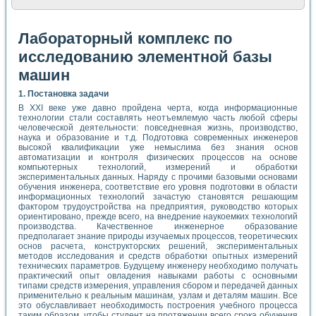
Лабораторный комплекс по
исследованию элементной базы
машин
1. Постановка задачи
В XXI веке уже давно пройдена черта, когда информационные
технологии стали составлять неотъемлемую часть любой сферы
человеческой деятельности: повседневная жизнь, производство,
наука и образование и т.д. Подготовка современных инженеров
высокой квалификации уже немыслима без знания основ
автоматизации и контроля физических процессов на основе
компьютерных технологий, измерений и обработки
экспериментальных данных. Наряду с прочими базовыми основами
обучения инженера, соответствие его уровня подготовки в области
информационных технологий зачастую становятся решающим
фактором трудоустройства на предприятия, руководство которых
ориентировано, прежде всего, на внедрение наукоемких технологий
производства. Качественное инженерное образование
предполагает знание природы изучаемых процессов, теоретических
основ расчета, конструкторских решений, экспериментальных
методов исследования и средств обработки опытных измерений
технических параметров. Будущему инженеру необходимо получать
практический опыт овладения навыками работы с основными
типами средств измерения, управления сбором и передачей данных
применительно к реальным машинам, узлам и деталям машин. Все
это обуславливает необходимость построения учебного процесса
таким образом, чтобы студент на протяжении всего срока обучения