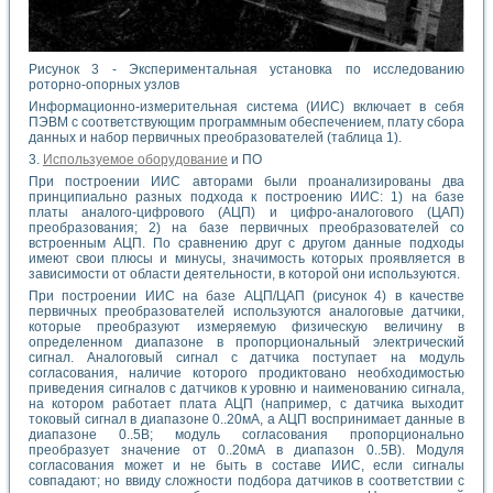
Рисунок 3 - Экспериментальная установка по исследованию
роторно-опорных узлов
Информационно-измерительная система (ИИС) включает в себя
ПЭВМ с соответствующим программным обеспечением, плату сбора
данных и набор первичных преобразователей (таблица 1).
3.
Используемое оборудование
и ПО
При построении ИИС авторами были проанализированы два
принципиально разных подхода к построению ИИС: 1) на базе
платы аналого-цифрового (АЦП) и цифро-аналогового (ЦАП)
преобразования; 2) на базе первичных преобразователей со
встроенным АЦП. По сравнению друг с другом данные подходы
имеют свои плюсы и минусы, значимость которых проявляется в
зависимости от области деятельности, в которой они используются.
При построении ИИС на базе АЦП/ЦАП (рисунок 4) в качестве
первичных преобразователей используются аналоговые датчики,
которые преобразуют измеряемую физическую величину в
определенном диапазоне в пропорциональный электрический
сигнал. Аналоговый сигнал с датчика поступает на модуль
согласования, наличие которого продиктовано необходимостью
приведения сигналов с датчиков к уровню и наименованию сигнала,
на котором работает плата АЦП (например, с датчика выходит
токовый сигнал в диапазоне 0..20мА, а АЦП воспринимает данные в
диапазоне 0..5В; модуль согласования пропорционально
преобразует значение от 0..20мА в диапазон 0..5В). Модуля
согласования может и не быть в составе ИИС, если сигналы
совпадают; но ввиду сложности подбора датчиков в соответствии с