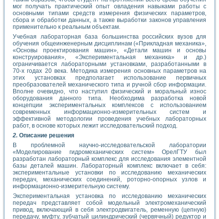
мог получать практический опыт овладения навыками работы с
основными типами средств измерения физических параметров,
сбора и обработки данных, а также выработки законов управления
применительно к реальным объектам.
Учебная лабораторная база большинства российских вузов для
обучения общеинженерным дисциплинам («Прикладная механика»,
«Основы проектирования машин», «Детали машин и основы
конструирования», «Экспериментальная механика» и др.)
ограничивается лабораторными установками, разработанными в
70-х годах 20 века. Методика измерения основных параметров на
этих установках предполагает использование первичных
преобразователей механического типа и ручной сбор информации.
Вполне очевидно, что наступил физический и моральный износ
оборудования данного типа. Необходима разработка новой
концепции экспериментальных комплексов с использованием
современных информационно-измерительных систем и
эффективной методологии проведения учебных лабораторных
работ, в основе которых лежит исследовательский подход.
2.
Описание решения
В проблемной научно-исследовательской лаборатории
«Моделирование гидромеханических систем» ОрелГТУ был
разработан лабораторный комплекс для исследования элементной
базы деталей машин. Лабораторный комплекс включает в себя:
экспериментальные установки по исследованию механических
передач, механических соединений, роторно-опорных узлов и
информационно-измерительную систему.
Экспериментальная установка по исследованию механических
передач представляет собой модельный электромеханический
привод, включающий в себя электродвигатель, ременную (цепную)
передачу, муфту, зубчатый цилиндрический (червячный) редуктор и