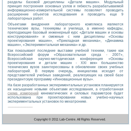
разделы базовой дисциплины «Детали машин». Модульный
принцип построения основных узлов и гибкость разрабатываемой
информационно-измерительной системы позволяет проводить
расширение объектов исследования и проводить еще 9
лабораторных работ.
Объектами внедрения лабораторного комплекса являются
технические вузы, техникумы и училища, а именно кафедры,
преподающие базовый инженерный курс «Детали машин и основы
конструирования» и смежные с ним дисциплины «Основы
проектирования машин», «Прикладная механика», «Динамика
машин», «Экспериментальная механика» и др.
Как показывают последние выставки учебной техники, такие как
Всероссийский форум «Образовательная среда - 2007»,
Всероссийская научно-методическая конференция «Основы
проектирования и детали машин - XXI век» большинство
технических вузов заинтересованы в обновлении своих учебных
лабораторий. В первую очередь, инициатива исходит от
представителей учебных заведений, реализующих на своей базе
президентскую программу «Инновационные вузы».
На базе разработанных экспериментальных установок планируются
их насыщение новыми объектами исследования, а отработанная
схема измерений
кинематических и силовых параметров будет
использована при проектировании новых учебно-научных
экспериментальных установок по мехатронике.
Copyright © 2011 Lab-Centre. All Rights Reserved.