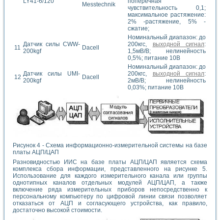
LY41-6/120
поперечная
Messtechnik
чувствительность 0,1;
максимальное растяжение:
2% -растяжение, 5% -
сжатие;
Номинальный диапазон: до
Датчик силы CWW-
200кгс,
выходной сигнал
:
11
Dacell
200kgf
1,5мВ/В; нелинейность
0,5%; питание 10В
Номинальный диапазон: до
Датчик силы UMI-
200кгс,
выходной сигнал
:
12
Dacell
200kgf
2мВ/В; нелинейность
0,03%; питание 10В
Рисунок 4 - Схема информационно-измерительной системы на базе
платы АЦП/ЦАП
Разновидностью ИИС на базе платы АЦП/ЦАП является схема
комплекса сбора информации, представленного на рисунке 5.
Использование для каждого измерительного канала или группы
однотипных каналов отдельных модулей АЦП/ЦАП, а также
включение ряда измерительных приборов непосредственно к
персональному компьютеру по цифровой линии связи позволяет
отказаться от АЦП и согласующего устройства, как правило,
достаточно высокой стоимости.