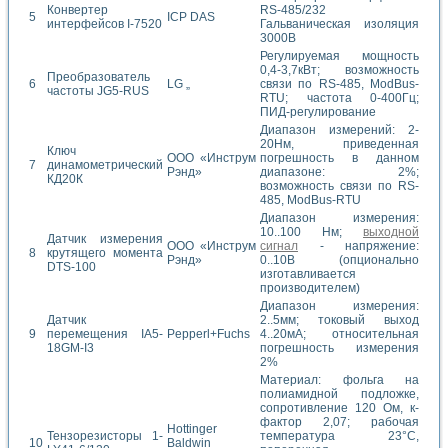
Конвертер
RS-485/232
5
ICP DAS
интерфейсов I-7520
Гальваническая изоляция
3000В
Регулируемая мощность
0,4-3,7кВт; возможность
Преобразователь
6
LG „
связи по RS-485, ModBus-
частоты JG5-RUS
RTU; частота 0-400Гц;
ПИД-регулирование
Диапазон измерений: 2-
20Нм, приведенная
Ключ
OOO «Инструм
погрешность в данном
7
динамометрический
Рэнд»
диапазоне: 2%;
КД20К
возможность связи по RS-
485, ModBus-RTU
Диапазон измерения:
10..100 Нм;
выходной
Датчик измерения
OOO «Инструм
сигнал
- напряжение:
8
крутящего момента
Рэнд»
0..10В (опционально
DTS-100
изготавливается
производителем)
Диапазон измерения:
Датчик
2..5мм; токовый выход
9
перемещения IA5-
Pepperl+Fuchs
4..20мА; относительная
18GM-I3
погрешность измерения
2%
Материал: фольга на
полиамидной подложке,
сопротивление 120 Ом, к-
фактор 2,07; рабочая
Hottinger
Тензорезисторы 1-
температура 23°С,
10
Baldwin