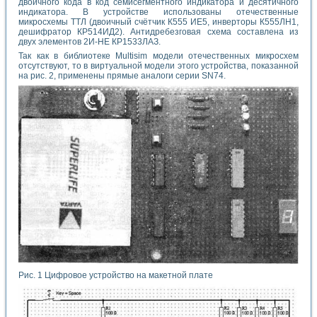
двоичного кода в код семисегментного индикатора и десятичного
индикатора. В устройстве использованы отечественные
микросхемы ТТЛ (двоичный счётчик К555 ИЕ5, инверторы К555ЛН1,
дешифратор КР514ИД2). Антидребезговая схема составлена из
двух элементов 2И-НЕ КР1533ЛАЗ.
Так как в библиотеке Multisim модели отечественных микросхем
отсутствуют, то в виртуальной модели этого устройства, показанной
на рис. 2, применены прямые аналоги серии SN74.
Рис. 1 Цифровое устройство на макетной плате