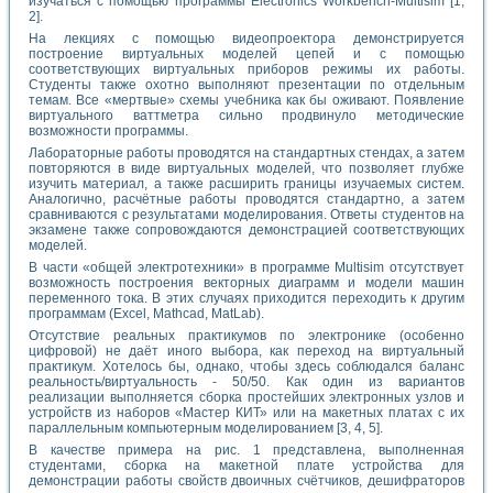
изучаться с помощью программы Electronics Workbench-Multisim [1,
2].
На лекциях с помощью видеопроектора демонстрируется
построение виртуальных моделей цепей и с помощью
соответствующих виртуальных приборов режимы их работы.
Студенты также охотно выполняют презентации по отдельным
темам. Все «мертвые» схемы учебника как бы оживают. Появление
виртуального ваттметра сильно продвинуло методические
возможности программы.
Лабораторные работы проводятся на стандартных стендах, а затем
повторяются в виде виртуальных моделей, что позволяет глубже
изучить материал, а также расширить границы изучаемых систем.
Аналогично, расчётные работы проводятся стандартно, а затем
сравниваются с результатами моделирования. Ответы студентов на
экзамене также сопровождаются демонстрацией соответствующих
моделей.
В части «общей электротехники» в программе Multisim отсутствует
возможность построения векторных диаграмм и модели машин
переменного тока. В этих случаях приходится переходить к другим
программам (Excel, Mathcad, MatLab).
Отсутствие реальных практикумов по электронике (особенно
цифровой) не даёт иного выбора, как переход на виртуальный
практикум. Хотелось бы, однако, чтобы здесь соблюдался баланс
реальность/виртуальность - 50/50. Как один из вариантов
реализации выполняется сборка простейших электронных узлов и
устройств из наборов «Мастер КИТ» или на макетных платах с их
параллельным компьютерным моделированием [3, 4, 5].
В качестве примера на рис. 1 представлена, выполненная
студентами, сборка на макетной плате устройства для
демонстрации работы свойств двоичных счётчиков, дешифраторов