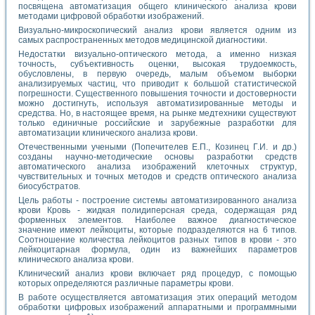
посвящена автоматизация общего клинического анализа крови
методами цифровой обработки изображений.
Визуально-микроскопический анализ крови является одним из
самых распространенных методов медицинской диагностики.
Недостатки визуально-оптического метода, а именно низкая
точность, субъективность оценки, высокая трудоемкость,
обусловлены, в первую очередь, малым объемом выборки
анализируемых частиц, что приводит к большой статистической
погрешности. Существенного повышения точности и достоверности
можно достигнуть, используя автоматизированные методы и
средства. Но, в настоящее время, на рынке медтехники существуют
только единичные российские и зарубежные разработки для
автоматизации клинического анализа крови.
Отечественными учеными (Попечителев Е.П., Козинец Г.И. и др.)
созданы научно-методические основы разработки средств
автоматического анализа изображений клеточных структур,
чувствительных и точных методов и средств оптического анализа
биосубстратов.
Цель работы - построение системы автоматизированного анализа
крови Кровь - жидкая полидиперсная среда, содержащая ряд
форменных элементов. Наиболее важное диагностическое
значение имеют лейкоциты, которые подразделяются на 6 типов.
Соотношение количества лейкоцитов разных типов в крови - это
лейкоцитарная формула, один из важнейших параметров
клинического анализа крови.
Клинический анализ крови включает ряд процедур, с помощью
которых определяются различные параметры крови.
В работе осуществляется автоматизация этих операций методом
обработки цифровых изображений аппаратными и программными