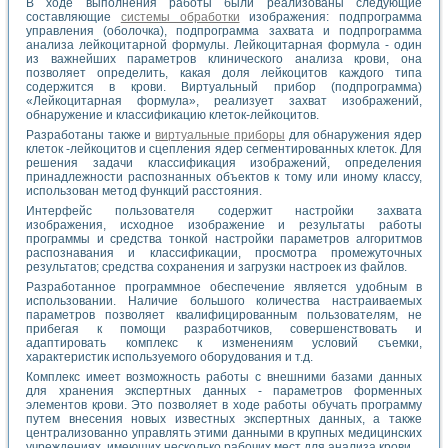
В ходе выполнения работы были реализованы следующие
составляющие
системы обработки
изображения: подпрограмма
управления (оболочка), подпрограмма захвата и подпрограмма
анализа лейкоцитарной формулы. Лейкоцитарная формула - один
из важнейших параметров клинического анализа крови, она
позволяет определить, какая доля лейкоцитов каждого типа
содержится в крови. Виртуальный прибор (подпрограмма)
«Лейкоцитарная формула», реализует захват изображений,
обнаружение и классификацию клеток-лейкоцитов.
Разработаны также и
виртуальные приборы
для обнаружения ядер
клеток -лейкоцитов и сцепления ядер сегментированных клеток. Для
решения задачи классификация изображений, определения
принадлежности распознанных объектов к тому или иному классу,
использован метод функций расстояния.
Интерфейс пользователя содержит настройки захвата
изображения, исходное изображение и результаты работы
программы и средства тонкой настройки параметров алгоритмов
распознавания и классификации, просмотра промежуточных
результатов; средства сохранения и загрузки настроек из файлов.
Разработанное программное обеспечение является удобным в
использовании. Наличие большого количества настраиваемых
параметров позволяет квалифицированным пользователям, не
прибегая к помощи разработчиков, совершенствовать и
адаптировать комплекс к изменениям условий съемки,
характеристик используемого оборудования и т.д.
Комплекс имеет возможность работы с внешними базами данных
для хранения экспертных данных - параметров форменных
элементов крови. Это позволяет в ходе работы обучать программу
путем внесения новых известных экспертных данных, а также
централизованно управлять этими данными в крупных медицинских
учреждениях, имеющих несколько рабочих мест для анализа крови