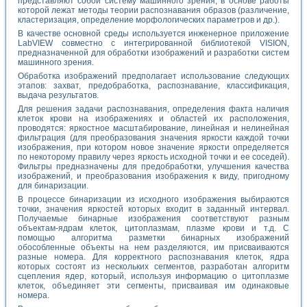
представляют собой систему машинного зрения, в основе работы
которой лежат методы теории распознавания образов (различение,
кластеризация, определение морфологических параметров и др.).
В качестве основной среды используется инженерное приложение
LabVIEW совместно с интегрированной библиотекой VISION,
предназначенной для обработки изображений и разработки систем
машинного зрения.
Обработка изображений предполагает использование следующих
этапов: захват, предобработка, распознавание, классификация,
выдача результатов.
Для решения задачи распознавания, определения факта наличия
клеток крови на изображениях и областей их расположения,
проводятся: яркостное масштабирование, линейная и нелинейная
фильтрация (для преобразования значения яркости каждой точки
изображения, при котором новое значение яркости определяется
по некоторому правилу через яркость исходной точки и ее соседей).
Фильтры предназначены для предобработки, улучшения качества
изображений, и преобразования изображения к виду, пригодному
для бинаризации.
В процессе бинаризации из исходного изображения выбираются
точки, значения яркостей которых входит в заданный интервал.
Получаемые бинарные изображения соответствуют разным
объектам-ядрам клеток, цитоплазмам, плазме крови и т.д. С
помощью алгоритма разметки бинарных изображений
обособленные объекты на нем разделяются, им присваиваются
разные номера. Для корректного распознавания клеток, ядра
которых состоят из нескольких сегментов, разработан алгоритм
сцепления ядер, который, используя информацию о цитоплазме
клеток, объединяет эти сегменты, присваивая им одинаковые
номера.