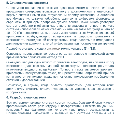
5. Существующие системы
Со времени появления первых импедансных систем в начале 1980 год
продолжает совершенствоваться в ногу с достижениями в аналоговой 
первые системы были сконструированы преимущественно на аналогов
все больше используют обработку данных в цифровом формате, а
обработки и приборы программируемой логики. Также много усоверше
систем, особенно в области частотного диапазона и точности регист
системы использовали относительно низкие частоты возбуждающего во
10 - 20 кГц - современные системы имеют частоты возбуждающих возде
приложения возбуждающего воздействия в широком диапазоне ч
возможности импедансной спектроскопии, когда различие в импедансе 
для получения дополнительной информации при построении внутренней
Подробно о существующих
системах
можно узнать в [1] - [12].
Основным нерешенным вопросом остается вопрос о наилучшей архите
практического приложения метода ЭИТ.
Очевидно, что для одинакового количества электродов, наилучшее изо
возможной, для системы данной архитектуры, точности регистрац
источников входного воздействия. Точность также является важным
приложении возбуждающих токов, при регистрации напряжений, при ра
из этапов значительно ухудшают качество получаемого изображения
сложной и дорогостоящей.
Возможно, в случае, когда область диагностики, для которой конс
архитектуру системы следует упрощать до уровня, когда возможно 
изображения.
6. Разработанная система
Вся экспериментальная система состоит из двух больших блоков -измер
программного блока реконструкции изображений. Система на данный
измерений на фантоме, но конструктивно имеет возможности дл
Принципиальная блок-схема и внешний вид системы показаны на р