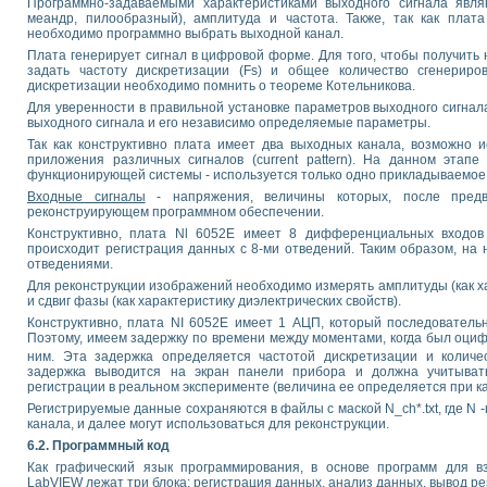
Программно-задаваемыми характеристиками выходного сигнала явля
меандр, пилообразный), амплитуда и частота. Также, так как плат
необходимо программно выбрать выходной канал.
Плата генерирует сигнал в цифровой форме. Для того, чтобы получить
задать частоту дискретизации (Fs) и общее количество сгенериро
дискретизации необходимо помнить о теореме Котельникова.
Для уверенности в правильной установке параметров выходного сигнал
выходного сигнала и его независимо определяемые параметры.
Так как конструктивно плата имеет два выходных канала, возможно 
приложения различных сигналов (current pattern). На данном этап
функционирующей системы - используется только одно прикладываемое
Входные сигналы
- напряжения, величины которых, после предв
реконструирующем программном обеспечении.
Конструктивно, плата Nl 6052E имеет 8 дифференциальных входов (
происходит регистрация данных с 8-ми отведений. Таким образом, на 
отведениями.
Для реконструкции изображений необходимо измерять амплитуды (как х
и сдвиг фазы (как характеристику диэлектрических свойств).
Конструктивно, плата NI 6052Е имеет 1 АЦП, который последователь
Поэтому, имеем задержку по времени между моментами, когда был оци
ним. Эта задержка определяется частотой дискретизации и количе
задержка выводится на экран панели прибора и должна учитывать
регистрации в реальном эксперименте (величина ее определяется при к
Регистрируемые данные сохраняются в файлы с маской N_ch*.txt, где N 
канала, и далее могут использоваться для реконструкции.
6.2. Программный код
Как графический язык программирования, в основе программ для в
LabVIEW лежат три блока: регистрация данных, анализ данных, вывод ре