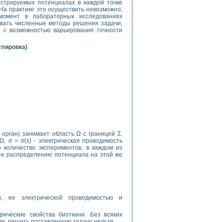
стрируемых потенциалах в каждой точке
На практике это осуществить невозможно,
 момент в лабораторных исследованиях
овать численные методы решения задачи,
й с возможностью варьирования точности
улировка)
орган) занимает область Ω с границей Σ.
 Ω,
σ = σ
(х) - электрическая проводимость
 количество экспериментов, в каждом из
ее распределению потенциала на этой же
и, ее электрической проводимостью и
рические свойства биоткани. Без всяких
е, решить поставленную задачу нельзя.