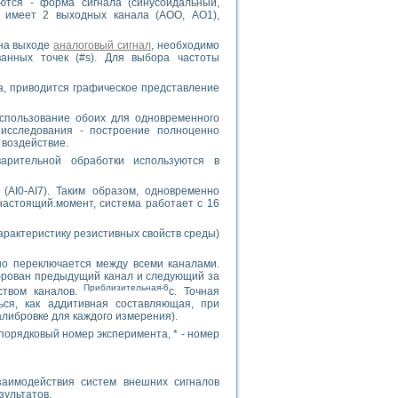
ются - форма сигнала (синусоидальный,
а имеет 2 выходных канала (АОО, АО1),
 на выходе
аналоговый сигнал
, необходимо
ванных точек (#s). Для выбора частоты
а, приводится графическое представление
использование обоих для одновременного
е исследования - построение полноценно
 воздействие.
арительной обработки используются в
AI0-AI7). Таким образом, одновременно
настоящий.момент, система работает с 16
арактеристику резистивных свойств среды)
но переключается между всеми каналами.
фрован предыдущий канал и следующий за
Приблизительная-6
ством каналов.
с. Точная
ся, как аддитивная составляющая, при
алибровке для каждого измерения).
-порядковый номер эксперимента, * - номер
заимодействия систем внешних сигналов
зультатов.