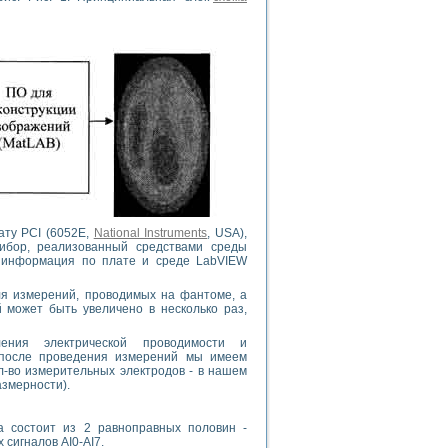
ату PCI (6052E,
National Instruments
, USA),
ибор, реализованный средствами среды
ая информация по плате и среде LabVIEW
ля измерений, проводимых на фантоме, а
 может быть увеличено в несколько раз,
ления электрической проводимости и
 после проведения измерений мы имеем
л-во измерительных электродов - в нашем
змерности).
а состоит из 2 равноправных половин -
сигналов AI0-AI7.