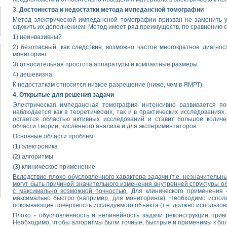
3. Достоинства и недостатки метода импедансной томографии
Метод электрической импедансной томографии призван не заменить 
служить их дополнением. Метод имеет ряд преимуществ, по сравнению с
1) неинвазивный
2) безопасный, как следствие, возможно частое многократное диагно
мониторинг
3) относительная простота аппаратуры и компактные размеры
4) дешевизна
К недостаткам относится низкое разрешение (ниже, чем в ЯМРТ).
4. Открытые для решения задачи
Электрическая импедансная томография интенсивно развивается по
наблюдается как в теоретических, так и в практических исследования
остается областью активных исследований и ставит большое количе
области теории, численного анализа и для экспериментаторов.
Основные области проблем:
(1) электроника
(2) алгоритмы
(3) клиническое применение
Вследствие плохо-обусловленного характера задачи (т.е. незначитель
могут быть причиной значительного изменения внутренней структуры о
с максимально возможной точностью.
Для клинического применения 
максимально быстро (например, для мониторинга). Необходимо испол
покрывающие поверхность исследуемого объекта (т.е. должно использов
Плохо - обусловленность и нелинейность задачи реконструкции приво
Необходимо, чтобы алгоритмы были точные, быстрые и применимы к бол