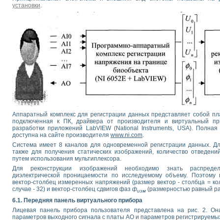
установки
.
Аппаратный комплекс для регистрации данных представляет собой пл
подключенная к ПК, драйвера от производителя и виртуальный пр
разработки приложений LabVIEW (National Instruments, USA). Полн
доступна на сайте производителя
www.ni.com
.
Система имеет 8 каналов для одновременной регистрации данных. Д
также для получения статических изображений, количество отведений
путем использования мультиплексора.
Для
реконструкции изображений необходимо знать распреде
диэлектрической проницаемости по исследуемому объему. Поэтому
вектор-столбец измеренных напряжений (размер вектор - столбца = ко
случае - 32) и вектор-столбец сдвигов фаз
ф
(размерностью равный ра
изм
6.1. Передняя панель виртуального прибора
Лицевая панель прибора пользователя представлена на рис. 2. Он
параметров выходного сигнала с платы АО и параметров регистрируемых 