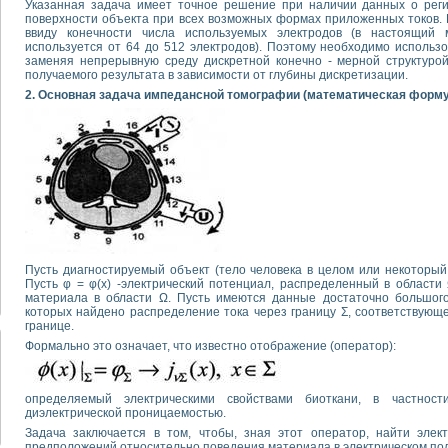
Указанная задача имеет точное решение при наличии данных о реги
поверхности объекта при всех возможных формах приложенных токов. 
ввиду конечности числа используемых электродов (в настоящий
используется от 64 до 512 электродов). Поэтому необходимо использ
заменяя непрерывную среду дискретной конечно - мерной структуро
получаемого результата в зависимости от глубины дискретизации.
2. Основная задача импедансной томографии (математическая форм
Пусть диагностируемый объект (тело человека в целом или некоторый 
Пусть φ = φ(х) -электрический потенциал, распределенный в области
материала в области Ω. Пусть имеются данные достаточно большого
которых найдено распределение тока через границу Σ, соответствующ
границе.
Формально это означает, что известно отображение (оператор):
определяемый электрическими свойствами биоткани, в частност
диэлектрической проницаемостью.
Задача заключается в том, чтобы, зная этот оператор, найти элект
предположений относительно поведения материала в электрическом пол