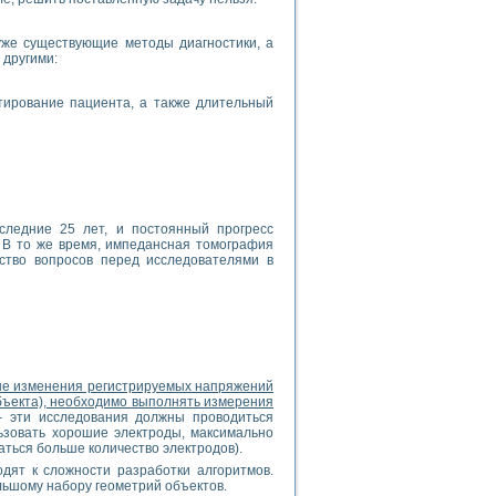
уже существующие методы диагностики, а
 другими:
стирование пациента, а также длительный
следние 25 лет, и постоянный прогресс
х. В то же время, импедансная томография
ство вопросов перед исследователями в
ные изменения регистрируемых напряжений
бъекта), необходимо выполнять измерения
- эти исследования должны проводиться
ьзовать хорошие электроды, максимально
аться больше количество электродов).
дят к сложности разработки алгоритмов.
ьшому набору геометрий объектов.