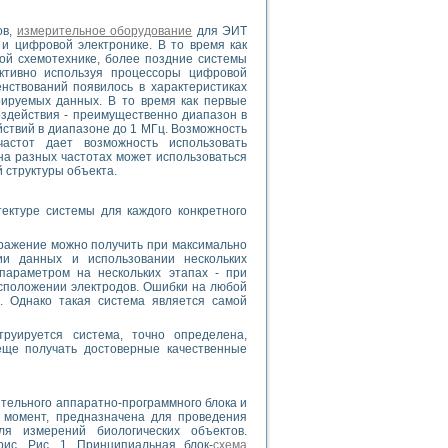
ов,
измерительное оборудование
для ЭИТ
и цифровой электронике. В то время как
ой схемотехнике, более поздние системы
ктивно используя процессоры цифровой
нствований появилось в характеристиках
рируемых данных. В то время как первые
здействия - преимущественно диапазон в
йствий в диапазоне до 1 МГц. Возможность
астот дает возможность использовать
на разных частотах может использоваться
 структуры объекта.
ктуре системы для каждого конкретного
бражение можно получить при максимально
ии данных и использовании нескольких
 параметром на нескольких этапах - при
сположении электродов. Ошибки на любой
. Однако такая система является самой
труируется система, точно определена,
еще получать достоверные качественные
ительного аппаратно-программного блока и
 момент, предназначена для проведения
я измерений биологических объектов.
ис. Рис. 1. Принципиальная блок-
схема