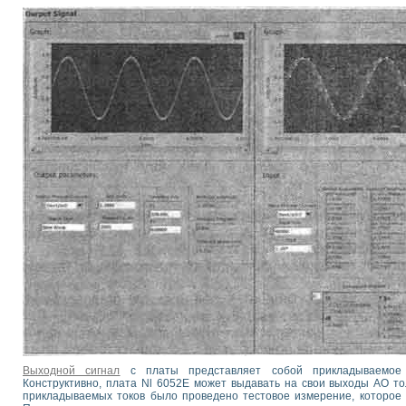
Выходной сигнал
с платы представляет собой прикладываемое в
Конструктивно, плата Nl 6052E может выдавать на свои выходы АО то
прикладываемых токов было проведено тестовое измерение, которое п