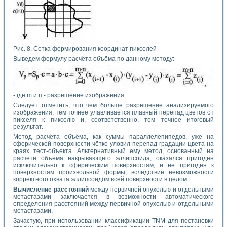
Рис. 8. Сетка формирования координат пикселей
Выведем формулу расчёта объёма по данному методу:
- где m и п - разрешение изображения.
Следует отметить, что чем больше разрешение анализируемого
изображения, тем точнее улавливается плавный перепад цветов от
пикселя к пикселю и, соответственно, тем точнее итоговый
результат.
Метод расчёта объёма, как суммы параллелепипедов, уже на
сферической поверхности чётко уловил перепад градации цвета на
краях тест-объекта. Альтернативный ему метод, основанный на
расчёте объёма накрывающего эллипсоида, оказался пригоден
исключительно к сферическим поверхностям, и не пригоден к
поверхностям произвольной формы, вследствие невозможности
корректного охвата эллипсоидом всей поверхности в целом.
Вычисление расстояний
между первичной опухолью и отдельными
метастазами заключается в возможности автоматического
определения расстояний между первичной опухолью и отдельными
метастазами.
Зачастую, при использовании классификации TNM для постановки