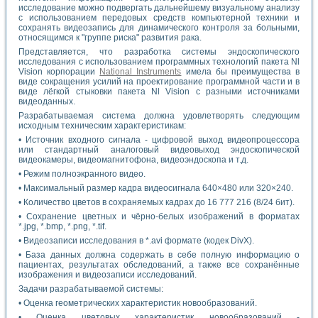
исследование можно подвергать дальнейшему визуальному анализу
с использованием передовых средств компьютерной техники и
сохранять видеозапись для динамического контроля за больными,
относящимся к "группе риска" развития рака.
Представляется, что разработка системы эндоскопического
исследования с использованием программных технологий пакета Nl
Vision корпорации
National Instruments
имела бы преимущества в
виде сокращения усилий на проектирование программной части и в
виде лёгкой стыковки пакета Nl Vision с разными источниками
видеоданных.
Разрабатываемая система должна удовлетворять следующим
исходным техническим характеристикам:
• Источник входного сигнала - цифровой выход видеопроцессора
или стандартный аналоговый видеовыход эндоскопической
видеокамеры, видеомагнитофона, видеоэндоскопа и т.д.
• Режим полноэкранного видео.
• Максимальный размер кадра видеосигнала 640×480 или 320×240.
• Количество цветов в сохраняемых кадрах до 16 777 216 (8/24 бит).
• Сохранение цветных и чёрно-белых изображений в форматах
*.jpg, *.bmp, *.png, *.tif.
• Видеозаписи исследования в *.avi формате (кодек DivX).
• База данных должна содержать в себе полную информацию о
пациентах, результатах обследований, а также все сохранённые
изображения и видеозаписи исследований.
Задачи разрабатываемой системы:
• Оценка геометрических характеристик новообразований.
• Оценка цветовых характеристик новообразований -