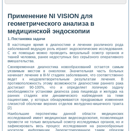
Применение NI VISION для
геометрического анализа в
медицинской эндоскопии
1. Постановка задачи
В настоящее время в диагностике и лечении различного рода
заболеваний ведущую роль играют эндоскопические исследования.
С их помощью можно проводить визуальный осмотр органов и
тканей человека, ранее недоступных без серьёзного оперативного
вмешательства.
Своевременная диагностика новообразований остается самым
уязвимым местом в онкологии. Значительная часть больных
начинает лечение в III-IV стадиях заболевания, что соответственно
ведет к неудовлетворительным результатам лечения. В
противоположность этому возможности диагностики раннего рака
достигают 90-100%, что и определяет логичную задачу
необходимости установки диагноза рака пищевода и желудка на
ранних стадиях или динамического наблюдения за теми
пациентами, у которых обнаруживаются предраковые изменения
слизистой оболочки верхних отделов желудочно-кишечного тракта
[2].
Наибольшие перспективы данной области медицинских
исследований имеет медицинская видеоэндоскопия, позволяющая
провести не только визуальный осмотр исследуемых органов, но и
зафиксировать весь процесс исследования на разнообразные
носители информации. Зарегистрированное таким образом