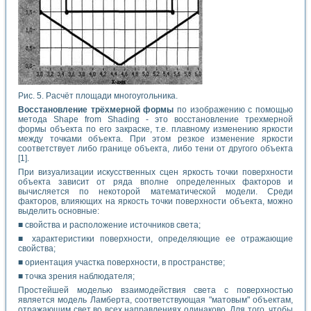
Рис. 5. Расчёт площади многоугольника.
Восстановление трёхмерной формы
по изображению с помощью
метода Shape from Shading - это восстановление трехмерной
формы объекта по его закраске, т.е. плавному изменению яркости
между точками объекта. При этом резкое изменение яркости
соответствует либо границе объекта, либо тени от другого объекта
[1].
При визуализации искусственных сцен яркость точки поверхности
объекта зависит от ряда вполне определенных факторов и
вычисляется по некоторой математической модели. Среди
факторов, влияющих на яркость точки поверхности объекта, можно
выделить основные:
■ свойства и расположение источников света;
■ характеристики поверхности, определяющие ее отражающие
свойства;
■ ориентация участка поверхности, в пространстве;
■ точка зрения наблюдателя;
Простейшей моделью взаимодействия света с поверхностью
является модель Ламберта, соответствующая "матовым" объектам,
отражающим свет во всех направлениях одинаково. Для того, чтобы