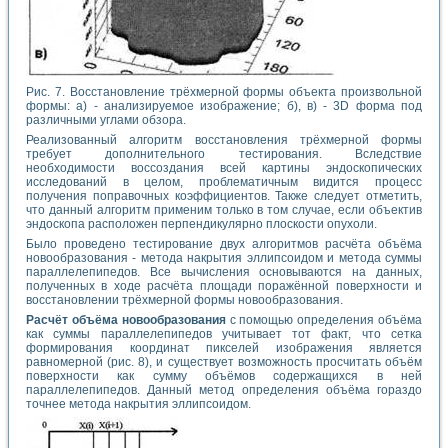
Рис. 7. Восстановление трёхмерной формы объекта произвольной
формы: а) - анализируемое изображение; б), в) - 3D форма под
различными углами обзора.
Реализованный алгоритм восстановления трёхмерной формы
требует дополнительного тестирования. Вследствие
необходимости воссоздания всей картины эндоскопических
исследований в целом, проблематичным видится процесс
получения поправочных коэффициентов. Также следует отметить,
что данный алгоритм применим только в том случае, если объектив
эндоскопа расположен перпендикулярно плоскости опухоли.
Было проведено тестирование двух алгоритмов расчёта объёма
новообразования - метода накрытия эллипсоидом и метода суммы
параллелепипедов. Все вычисления основываются на данных,
полученных в ходе расчёта площади поражённой поверхности и
восстановлении трёхмерной формы новообразования.
Расчёт объёма новообразования
с помощью определения объёма
как суммы параллелепипедов учитывает тот факт, что сетка
формирования координат пикселей изображения является
равномерной (рис. 8), и существует возможность просчитать объём
поверхности как сумму объёмов содержащихся в ней
параллелепипедов. Данный метод определения объёма гораздо
точнее метода накрытия эллипсоидом.