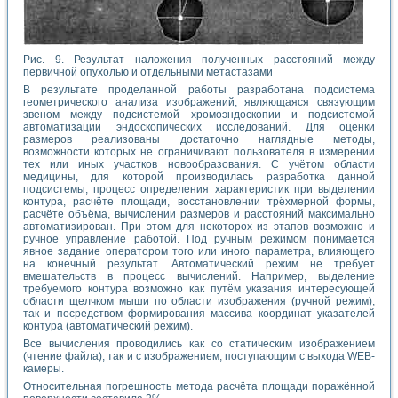
Рис. 9. Результат наложения полученных расстояний между
первичной опухолью и отдельными метастазами
В результате проделанной работы разработана подсистема
геометрического анализа изображений, являющаяся связующим
звеном между подсистемой хромоэндоскопии и подсистемой
автоматизации эндоскопических исследований. Для оценки
размеров реализованы достаточно наглядные методы,
возможности которых не ограничивают пользователя в измерении
тех или иных участков новообразования. С учётом области
медицины, для которой производилась разработка данной
подсистемы, процесс определения характеристик при выделении
контура, расчёте площади, восстановлении трёхмерной формы,
расчёте объёма, вычислении размеров и расстояний максимально
автоматизирован. При этом для некоторох из этапов возможно и
ручное управление работой. Под ручным режимом понимается
явное задание оператором того или иного параметра, влияющего
на конечный результат. Автоматический режим не требует
вмешательств в процесс вычислений. Например, выделение
требуемого контура возможно как путём указания интересующей
области щелчком мыши по области изображения (ручной режим),
так и посредством формирования массива координат указателей
контура (автоматический режим).
Все вычисления проводились как со статическим изображением
(чтение файла), так и с изображением, поступающим с выхода WEB-
камеры.
Относительная погрешность метода расчёта площади поражённой