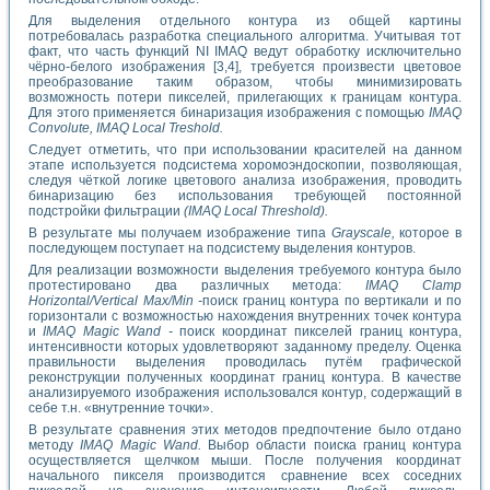
Для выделения отдельного контура из общей картины
потребовалась разработка специального алгоритма. Учитывая тот
факт, что часть функций NI IMAQ ведут обработку исключительно
чёрно-белого изображения [3,4], требуется произвести цветовое
преобразование таким образом, чтобы минимизировать
возможность потери пикселей, прилегающих к границам контура.
Для этого применяется бинаризация изображения с помощью
IMAQ
Convolute, IMAQ Local Treshold.
Следует отметить, что при использовании красителей на данном
этапе используется подсистема хоромоэндоскопии, позволяющая,
следуя чёткой логике цветового анализа изображения, проводить
бинаризацию без использования требующей постоянной
подстройки фильтрации
(IMAQ Local Threshold).
В результате мы получаем изображение типа
Grayscale,
которое в
последующем поступает на подсистему выделения контуров.
Для реализации возможности выделения требуемого контура было
протестировано два различных метода:
IMAQ Clamp
Horizontal/Vertical Max/Min -
поиск границ контура по вертикали и по
горизонтали с возможностью нахождения внутренних точек контура
и
IMAQ Magic Wand -
поиск координат пикселей границ контура,
интенсивности которых удовлетворяют заданному пределу. Оценка
правильности выделения проводилась путём графической
реконструкции полученных координат границ контура. В качестве
анализируемого изображения использовался контур, содержащий в
себе т.н. «внутренние точки».
В результате сравнения этих методов предпочтение было отдано
методу
IMAQ Magic Wand.
Выбор области поиска границ контура
осуществляется щелчком мыши. После получения координат
начального пикселя производится сравнение всех соседних