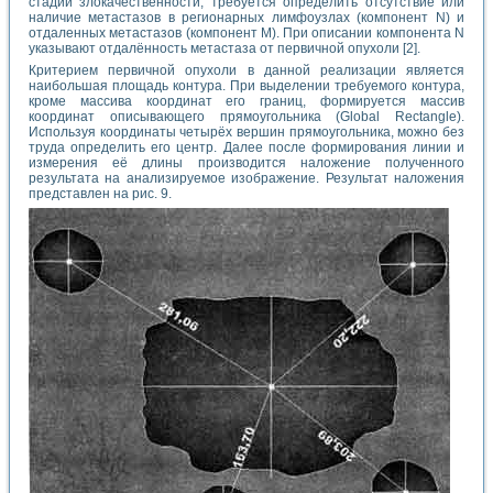
стадии злокачественности, требуется определить отсутствие или
наличие метастазов в регионарных лимфоузлах (компонент N) и
отдаленных метастазов (компонент М). При описании компонента N
указывают отдалённость метастаза от первичной опухоли [2].
Критерием первичной опухоли в данной реализации является
наибольшая площадь контура. При выделении требуемого контура,
кроме массива координат его границ, формируется массив
координат описывающего прямоугольника (Global Rectangle).
Используя координаты четырёх вершин прямоугольника, можно без
труда определить его центр. Далее после формирования линии и
измерения её длины производится наложение полученного
результата на анализируемое изображение. Результат наложения
представлен на рис. 9.