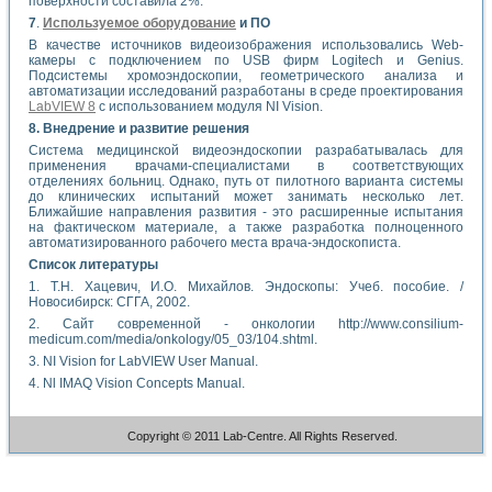
поверхности составила 2%.
7
.
Используемое оборудование
и ПО
В качестве источников видеоизображения использовались Web-
камеры с подключением по USB фирм Logitech и Genius.
Подсистемы хромоэндоскопии, геометрического анализа и
автоматизации исследований разработаны в среде проектирования
LabVIEW 8
с использованием модуля NI Vision.
8. Внедрение и развитие решения
Система медицинской видеоэндоскопии разрабатывалась для
применения врачами-специалистами в соответствующих
отделениях больниц. Однако, путь от пилотного варианта системы
до клинических испытаний может занимать несколько лет.
Ближайшие направления развития - это расширенные испытания
на фактическом материале, а также разработка полноценного
автоматизированного рабочего места врача-эндоскописта.
Список литературы
1. Т.Н. Хацевич, И.О. Михайлов. Эндоскопы: Учеб. пособие. /
Новосибирск: СГГА, 2002.
2. Сайт современной - онкологии http://www.consilium-
medicum.com/media/onkology/05_03/104.shtml.
3. NI Vision for LabVIEW User Manual.
4. Nl IMAQ Vision Concepts Manual.
Copyright © 2011 Lab-Centre. All Rights Reserved.