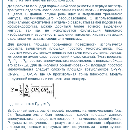
Рис. 3. Автоматический выбор контуров.
Для расчёта площади поражённой поверхности,
в первую очередь,
требуется отделить новообразование из всей картины изображения
в целом. В данном случае речь идёт о выделении требуемого
контура, ограничивающего новообразование. С использованием
специальных красителей и отдельно разрабатываемой подсистемы
хромоэндоскопии, можно добиться более точного выделения
контура, так как не используется фильтрация бинарного
изображения и вероятность удаления пикселей, характеризующих
отдельные метастазы, сводится к минимуму.
Для расчёта площади поражённой поверхности используется
формула вычисления площади простого многоугольника. Под
простым многоугольником понимается такой многоугольник, границы
которого не имеют самопересечений и самокасаний. Пусть вершины
P
, P
,… P
простого многоугольника перечислены в порядке обхода
1
2
n
его границы. Для вычисления ориентированной площади простого
многоугольника следует сложить площади треугольников OP
P
,
1
2
OP
P
, … OP
P
где О- произвольная точка плоскости. Модуль
2
3
n
1
полученной величины и есть искомая площадь:
-
где полагается P
=
P
n+1
1
Выбранный метод расчёт прошёл проверку на многоугольнике (рис.
5). Предварительно был произведён расчёт площади данного
многоугольника посредством построения на миллиметровой бумаге.
Результаты, полученные в результате использования выбранного
алгоритма, совпали с результатами, полученными в ходе ручного