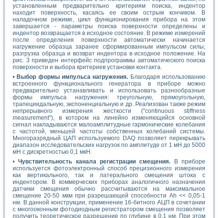
установленным предварительно критериям поиска, индентор
находит поверхность, касаясь ее своим острым кончиком. В
наладочном режиме, цикл функционирования прибора на этом
завершается - параметры поиска поверхности определены и
индентор возвращается в исходное состояние. В режиме измерений
после определения поверхности автоматически начинается
нагружение образца заранее сформированным импульсом силы,
разгрузка образца и возврат индентора в исходное положение. На
рис. 3 приведен интерфейс подпрограммы автоматического поиска
поверхности и выбора критериев установки контакта.
•
Выбор формы импульса нагружения.
Благодаря использованию
встроенного функционального генератора в приборе можно
предварительно устанавливать и использовать разнообразные
формы импульса нагружения: треугольную, прямоугольную,
трапециидальную, экспоненциальную и др. Реализован также режим
непрерывного измерения жесткости ("continuous stiffness
measurement"), в котором на линейно изменяющийся основной
сигнал накладываются малоамплитудные гармонические колебания
с частотой, меньшей частоты собственных колебаний системы.
Многоразрядный ЦАП используемого DAQ позволяет перекрывать
диапазон исследовательских нагрузок по амплитуде от 1 мН до 5000
мН с дискретностью 0,1 мкН.
•
Чувствительность канала регистрации смещения.
В приборе
используется фотоэлектронный способ прецизионного измерения
как вертикального, так и латерального смещения штока с
индентором. В коммерческих приборах аналогичного назначения
датчики смещения обычно рассчитываются на максимальное
смещение 20-50 мкм при разрешающей способности Ah << 0,05-1
нм. В данной конструкции, применение 16-битного АЦП в сочетании
с многооконным фотодиодным регистратором смещения позволяет
получить теоретическое разрешение по глубине в 0,1 нм. При этом