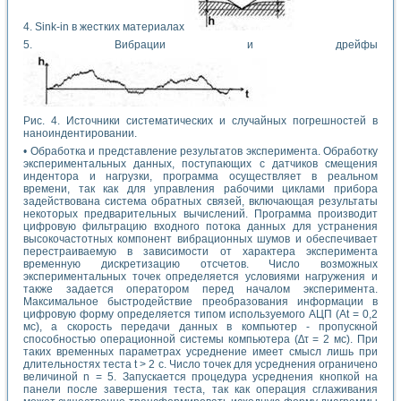
4. Sink-in в жестких материалах
5. Вибрации и дрейфы
Рис. 4. Источники систематических и случайных погрешностей в
наноиндентировании.
• Обработка и представление результатов эксперимента. Обработку
экспериментальных данных, поступающих с датчиков смещения
индентора и нагрузки, программа осуществляет в реальном
времени, так как для управления рабочими циклами прибора
задействована система обратных связей, включающая результаты
некоторых предварительных вычислений. Программа производит
цифровую фильтрацию входного потока данных для устранения
высокочастотных компонент вибрационных шумов и обеспечивает
перестраиваемую в зависимости от характера эксперимента
временную дискретизацию отсчетов. Число возможных
экспериментальных точек определяется условиями нагружения и
также задается оператором перед началом эксперимента.
Максимальное быстродействие преобразования информации в
цифровую форму определяется типом используемого АЦП (At = 0,2
мс), а скорость передачи данных в компьютер - пропускной
способностью операционной системы компьютера (∆τ = 2 мс). При
таких временных параметрах усреднение имеет смысл лишь при
длительностях теста t > 2 с. Число точек для усреднения ограничено
величиной n = 5. Запускается процедура усреднения кнопкой на
панели после завершения теста, так как операция сглаживания