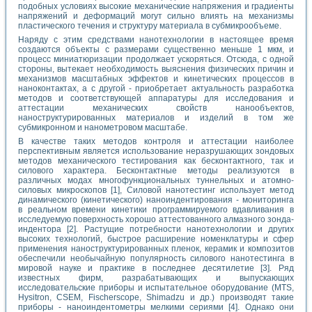
подобных условиях высокие механические напряжения и градиенты
напряжений и деформаций могут сильно влиять на механизмы
пластического течения и структуру материала в субмикрообъеме.
Наряду с этим средствами нанотехнологии в настоящее время
создаются объекты с размерами существенно меньше 1 мкм, и
процесс миниатюризации продолжает ускоряться. Отсюда, с одной
стороны, вытекает необходимость выяснения физических причин и
механизмов масштабных эффектов и кинетических процессов в
наноконтактах, а с другой - приобретает актуальность разработка
методов и соответствующей аппаратуры для исследования и
аттестации механических свойств нанообъектов,
наноструктурированных материалов и изделий в том же
субмикронном и нанометровом масштабе.
В качестве таких методов контроля и аттестации наиболее
перспективным является использование неразрушающих зондовых
методов механического тестирования как бесконтактного, так и
силового характера. Бесконтактные методы реализуются в
различных модах многофункциональных туннельных и атомно-
силовых микроскопов [1], Силовой нанотестинг использует метод
динамического (кинетического) наноиндентирования - мониторинга
в реальном времени кинетики программируемого вдавливания в
исследуемую поверхность хорошо аттестованного алмазного зонда-
индентора [2]. Растущие потребности нанотехнологии и других
высоких технологий, быстрое расширение номенклатуры и сфер
применения наноструктурированных пленок, керамик и композитов
обеспечили необычайную популярность силового нанотестинга в
мировой науке и практике в последнее десятилетие [3]. Ряд
известных фирм, разрабатывающих и выпускающих
исследовательские приборы и испытательное оборудование (MTS,
Hysitron, CSEM, Fischerscope, Shimadzu и др.) производят такие
приборы - наноиндентометры мелкими сериями [4]. Однако они