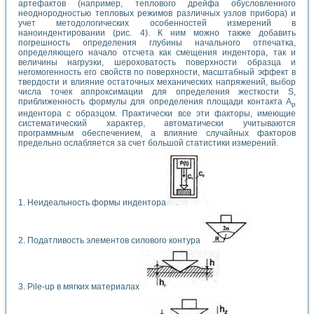
артефактов (например, теплового дрейфа обусловленного
неоднородностью тепловых режимов различных узлов прибора) и
учет методологических особенностей измерений в
наноиндентировании (рис. 4). К ним можно также добавить
погрешность определения глубины начального отпечатка,
определяющего начало отсчета как смещения индентора, так и
величины нагрузки, шероховатость поверхности образца и
негомогенность его свойств по поверхности, масштабный эффект в
твердости и влияние остаточных механических напряжений, выбор
числа точек аппроксимации для определения жесткости S,
приближенность формулы для определения площади контакта А
р
индентора с образцом. Практически все эти факторы, имеющие
систематический характер, автоматически учитываются
программным обеспечением, а влияние случайных факторов
предельно ослабляется за счет большой статистики измерений.
1. Неидеальность формы индентора
2. Податливость элементов силового контура
3. Pile-up в мягких материалах