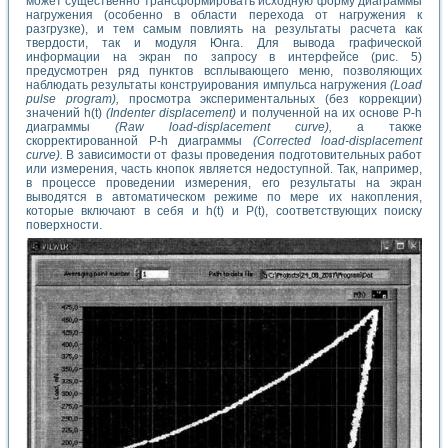
может существенно трансформировать исходную форму диаграммы
нагружения (особенно в области перехода от нагружения к
разгрузке), и тем самым повлиять на результаты расчета как
твердости, так и модуля Юнга. Для вывода графической
информации на экран по запросу в интерфейсе (рис. 5)
предусмотрен ряд пунктов всплывающего меню, позволяющих
наблюдать результаты конструирования импульса нагружения
(Load
pulse program),
просмотра экспериментальных (без коррекции)
значений h(t)
(Indenter displacement)
и полученной на их основе P-h
диаграммы
(Raw load-displacement curve),
а также
скорректированной P-h диаграммы
(Corrected load-displacement
curve).
В зависимости от фазы проведения подготовительных работ
или измерения, часть кнопок является недоступной. Так, например,
в процессе проведении измерения, его результаты на экран
выводятся в автоматическом режиме по мере их накопления,
которые включают в себя и h(t) и P(t), соответствующих поиску
поверхности.