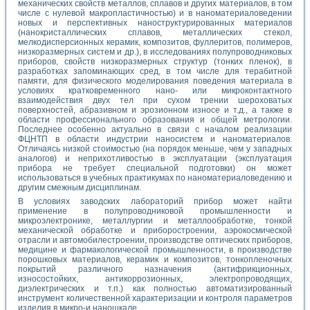
механических свойств металлов, сплавов и других материалов, в том
числе с нулевой макропластичностью) и в наноматериаловедении
новых и перспективных наноструктурированных материалов
(нанокристаллических сплавов, металлических стекол,
мелкодисперсионных керамик, композитов, фуллеритов, полимеров,
низкоразмерных систем и др.), в исследованиях полупроводниковых
приборов, свойств низкоразмерных структур (тонких пленок), в
разработках запоминающих сред, в том числе для терабитной
памяти, для физического моделирования поведения материала в
условиях кратковременного нано- или микроконтактного
взаимодействия двух тел при сухом трении шероховатых
поверхностей, абразивном и эрозионном износе и т.д., а также в
области профессионального образования и общей метрологии.
Последнее особенно актуально в связи с началом реализации
ФЦНТП в области индустрии наносистем и наноматериалов.
Отличаясь низкой стоимостью (на порядок меньше, чем у западных
аналогов) и неприхотливостью в эксплуатации (эксплуатация
прибора не требует специальной подготовки) он может
использоваться в учебных практикумах по наноматериаловедению и
другим смежным дисциплинам.
В условиях заводских лабораторий прибор может найти
применение в полупроводниковой промышленности и
микроэлектронике, металлургии и металлообработке, тонкой
механической обработке и приборостроении, аэрокосмической
отрасли и автомобилестроении, производстве оптических приборов,
медицине и фармакологической промышленности, в производстве
порошковых материалов, керамик и композитов, тонкопленочных
покрытий различного назначения (антифрикционных,
износостойких, антикоррозионных, электропроводящих,
диэлектрических и т.п.) как полностью автоматизированный
инструмент количественной характеризации и контроля параметров
изделия в микро-и наношкале.