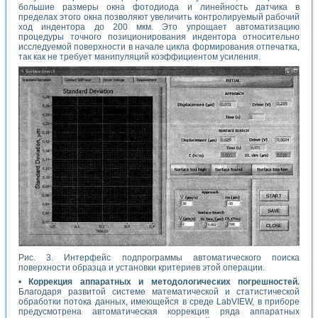
большие размеры окна фотодиода и линейность датчика в
пределах этого окна позволяют увеличить контролируемый рабочий
ход индентора до 200 мкм. Это упрощает автоматизацию
процедуры точного позиционирования индентора относительно
исследуемой поверхности в начале цикла формирования отпечатка,
так как не требует манипуляций коэффициентом усиления.
Рис. 3. Интерфейс подпрограммы автоматического поиска
поверхности образца и установки критериев этой операции.
•
Коррекция аппаратных и методологических погрешностей.
Благодаря развитой системе математической и статистической
обработки потока данных, имеющейся в среде LabVIEW, в приборе
предусмотрена автоматическая коррекция ряда аппаратных