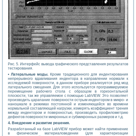
Рис. 5. Интерфейс вывода графического представления результатов
тестирования.
•
Латеральные моды.
Кроме традиционного для индентирования
непрерывного вдавливания индентора в направлении нормали к
исследуемой поверхности, в данном приборе реализуется ряд мод
латерального смещения. Для этого используется программируемое
перемещение рабочего стола с образцом в горизонтальной
плоскости, так же управляемое с помощью LabVIEW. Это позволяет
производить царапание поверхности острым индентором в микро- и
наношкале в режимах постоянной и изменяющейся во времени
нормальной составляющей нагрузки, измерять коэффициент трения
между индентором и поверхностью, производить профилометрию
дефектов поверхности микронных и субмикронных размеров и т.д.
4. Внедрение и развитие решения.
Разработанный на базе LabVIEW прибор может найти применение
в физическом материаловедении (для характеризации