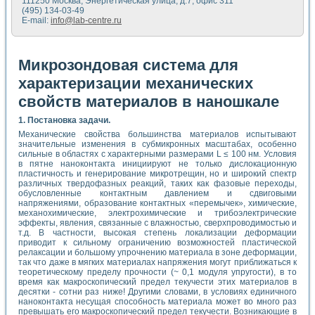
111250 Москва, Энергетическая улица, д.7, офис 311
(495) 134-03-49
E-mail:
info@lab-centre.ru
Микрозондовая система для
характеризации механических
свойств материалов в наношкале
1. Постановка задачи.
Механические свойства большинства материалов испытывают
значительные изменения в субмикронных масштабах, особенно
сильные в областях с характерными размерами L ≤ 100 нм. Условия
в пятне наноконтакта инициируют не только дислокационную
пластичность и генерирование микротрещин, но и широкий спектр
различных твердофазных реакций, таких как фазовые переходы,
обусловленные контактным давлением и сдвиговыми
напряжениями, образование контактных «перемычек», химические,
механохимические, электрохимические и трибоэлектрические
эффекты, явления, связанные с влажностью, сверхпроводимостью и
т.д. В частности, высокая степень локализации деформации
приводит к сильному ограничению возможностей пластической
релаксации и большому упрочнению материала в зоне деформации,
так что даже в мягких материалах напряжения могут приближаться к
теоретическому пределу прочности (~ 0,1 модуля упругости), в то
время как макроскопический предел текучести этих материалов в
десятки - сотни раз ниже! Другими словами, в условиях единичного
наноконтакта несущая способность материала может во много раз
превышать его макроскопический предел текучести. Возникающие в