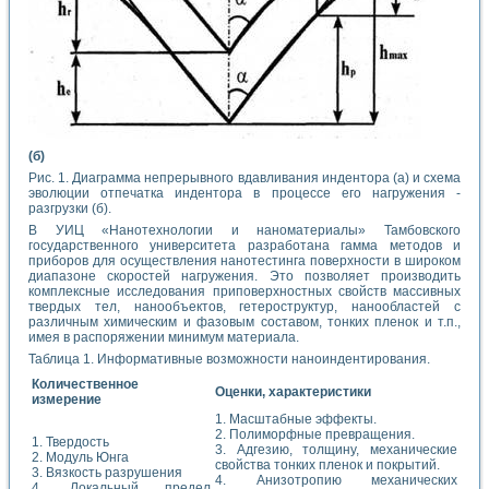
(б)
Рис. 1. Диаграмма непрерывного вдавливания индентора (а) и схема
эволюции отпечатка индентора в процессе его нагружения -
разгрузки (б).
В УИЦ «Нанотехнологии и наноматериалы» Тамбовского
государственного университета разработана гамма методов и
приборов для осуществления нанотестинга поверхности в широком
диапазоне скоростей нагружения. Это позволяет производить
комплексные исследования приповерхностных свойств массивных
твердых тел, нанообъектов, гетероструктур, нанообластей с
различным химическим и фазовым составом, тонких пленок и т.п.,
имея в распоряжении минимум материала.
Таблица 1. Информативные возможности наноиндентирования.
Количественное
Оценки, характеристики
измерение
1. Масштабные эффекты.
2. Полиморфные превращения.
1. Твердость
3. Адгезию, толщину, механические
2. Модуль Юнга
свойства тонких пленок и покрытий.
3. Вязкость разрушения
4. Анизотропию механических
4. Локальный предел