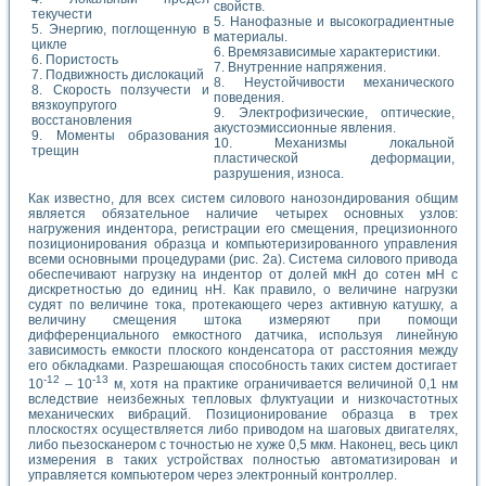
свойств.
текучести
5. Нанофазные и высокоградиентные
5. Энергию, поглощенную в
материалы.
цикле
6. Времязависимые характеристики.
6. Пористость
7. Внутренние напряжения.
7. Подвижность дислокаций
8. Неустойчивости механического
8. Скорость ползучести и
поведения.
вязкоупругого
9. Электрофизические, оптические,
восстановления
акустоэмиссионные явления.
9. Моменты образования
10. Механизмы локальной
трещин
пластической деформации,
разрушения, износа.
Как известно, для всех систем силового нанозондирования общим
является обязательное наличие четырех основных узлов:
нагружения индентора, регистрации его смещения, прецизионного
позиционирования образца и компьютеризированного управления
всеми основными процедурами (рис. 2а). Система силового привода
обеспечивают нагрузку на индентор от долей мкН до сотен мН с
дискретностью до единиц нН. Как правило, о величине нагрузки
судят по величине тока, протекающего через активную катушку, а
величину смещения штока измеряют при помощи
дифференциального емкостного датчика, используя линейную
зависимость емкости плоского конденсатора от расстояния между
его обкладками. Разрешающая способность таких систем достигает
-12
-13
10
– 10
м, хотя на практике ограничивается величиной 0,1 нм
вследствие неизбежных тепловых флуктуации и низкочастотных
механических вибраций. Позиционирование образца в трех
плоскостях осуществляется либо приводом на шаговых двигателях,
либо пьезосканером с точностью не хуже 0,5 мкм. Наконец, весь цикл
измерения в таких устройствах полностью автоматизирован и
управляется компьютером через электронный контроллер.