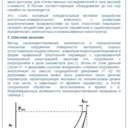
мало доступны для отечественных исследователей в силу высокой
стоимости. В России соответствующее оборудование до сих пор
серийно не производится.
Это стало основным побудительным мотивом разработки
контрольно-измерительного комплекса с развитыми
аналитическими возможностями на базе технологии локального
силового воздействия для контроля параметров и характеризации
керамических, композитных и низкоразмерных наноструктур.
2. Описание решения.
Метод наноиндентирования заключается в прецизионном
локальном нагружении поверхности материала хорошо
аттестованным зондом (обычно -алмазным индентором Берковича в
форме правильной треугольной пирамиды) с одновременной
непрерывной регистрацией кинетики его погружения с
разрешением в доли нанометров (рис.1). Затем по этим данным
строят
Р - h
диаграмму («усилие внедрения»-«глубина погружения»,
аналогичную по смыслу традиционной диаграмме
(7 -£).
Из
диаграммы нагружения может быть извлечено около десятка
параметров, характеризующих материал на нанометровом уровне
(в том числе, и зависящие от времени параметры), а после
специальной обработки - восстановлена и кривая
о -£.
Информационные возможности наноиндентирования приведены в
таблице 1.