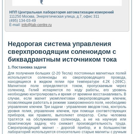
НПП Центральная лаборатория автоматизации измерений
111250 Москва, Энергетическая улица, д.7, офис 311
(495) 134-03-49
E-mail:
info@lab-centre.ru
Недорогая система управления
сверхпроводящим соленоидом с
биквадрантным источником тока
1. Постановка задачи
Для получения больших (2-20 Тесла) постоянных магнитных полей
используются соленоиды из сверхпроводящего провода,
находящиеся в жидком гелии при температуре 4.2К (-269С).
Магнитное поле определяется током, пропускаемым через
соленоид. Гелий испаряется по ходу работы, его уровень
необходимо контролировать и время от времени восстанавливать. В
случае, если магнит укомплектован сверхпроводящим ключем,
позволяющим работать в режиме замороженного поля, необходимо
управление ключем. Три задачи - управление вводом тока, контроль
уровня гелия, управление ключем, при помощи соответствующих
приборов, как правило, выполняет оператор. Силы человека
тратятся на обслуживание соленоида, а не на научную или
практическую задачу, что снижает производительность труда.
Сверхпроводящий магнит - дорогой прибор, и в большинстве
лабораторий используются относительно старые магниты с ручным