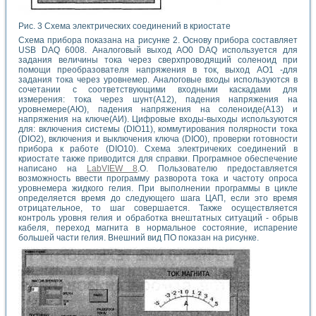
Рис. 3 Схема электрических соединений в криостате
Схема прибора показана на рисунке 2. Основу прибора составляет
USB DAQ 6008. Аналоговый выход АО0 DAQ используется для
задания величины тока через сверхпроводящий соленоид при
помощи преобразователя напряжения в ток, выход АО1 -для
задания тока через уровнемер. Аналоговые входы используются в
сочетании с соответствующими входными каскадами для
измерения: тока через шунт(А12), падения напряжения на
уровнемере(АЮ), падения напряжения на соленоиде(А13) и
напряжения на ключе(АИ). Цифровые входы-выходы используются
для: включения системы (DIO11), коммутирования полярности тока
(DIO2), включения и выключения ключа (DIO0), проверки готовности
прибора к работе (DIO10). Схема электричеких соединений в
криостате также приводится для справки. Програмное обеспечение
написано на
LabVIEW 8
.O. Пользователю предоставляется
возможность ввести программу разворота тока и частоту опроса
уровнемера жидкого гелия. При выполнении программы в цикле
определяется время до следующего шага ЦАП, если это время
отрицательное, то шаг совершается. Также осуществляется
контроль уровня гелия и обработка внештатных ситуаций - обрыв
кабеля, переход магнита в нормальное состояние, испарение
большей части гелия. Внешний вид ПО показан на рисунке.