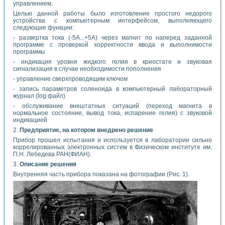
управлением.
Целью данной работы было изготовление простого недорого
устройства с компьютерным интерфейсом, выполняющего
следующие функции:
- развертка тока (-5А...+5А) через магнит по наперед заданной
программе с проверкой корректности ввода и выполнимости
программы
- индикация уровня жидкого гелия в криостате и звуковая
сигнализация в случае необходимости пополнения
- управление сверхпроводящим ключом
- запись параметров соленоида в компьютерный лабораторный
журнал (log файл)
- обслуживание внештатных ситуаций (переход магнита в
нормальное состояние, вывод тока, испарение гелия) с звуковой
индикацией
2.
Предприятие, на котором внедрено решение
Прибор прошел испытания и используется в лаборатории сильно
коррелированных электронных систем в Физическом институте им.
П.Н. Лебедева РАН(ФИАН).
3.
Описание решения
Внутренняя часть прибора показана на фотографии (Рис. 1).