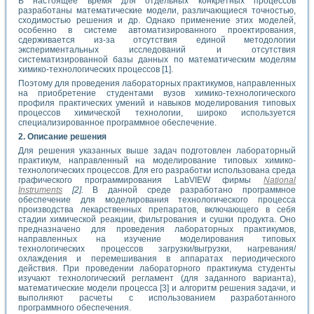
В настоящее время для отдельных конкретных процессов
разработаны математические модели, различающиеся точностью,
сходимостью решения и др. Однако применение этих моделей,
особенно в системе автоматизированного проектирования,
сдерживается из-за отсутствия единой методологии
экспериментальных исследований и отсутствия
систематизированной базы данных по математическим моделям
химико-технологических процессов [1].
Поэтому для проведения лабораторных практикумов, направленных
на приобретение студентами вузов химико-технологического
профиля практических умений и навыков моделирования типовых
процессов химической технологии, широко используется
специализированное программное обеспечение.
2. Описание решения
Для решения указанных выше задач подготовлен лабораторный
практикум, направленный на моделирование типовых химико-
технологических процессов. Для его разработки использована среда
графического программирования LabVIEW фирмы
National
Instruments
[2].
В данной среде разработано программное
обеспечение для моделирования технологического процесса
производства лекарственных препаратов, включающего в себя
стадии химической реакции, фильтрования и сушки продукта. Оно
предназначено для проведения лабораторных практикумов,
направленных на изучение моделирования типовых
технологических процессов загрузки/выгрузки, нагревания/
охлаждения и перемешивания в аппаратах периодического
действия. При проведении лабораторного практикума студенты
изучают технологический регламент (для заданного варианта),
математические модели процесса [3] и алгоритм решения задачи, и
выполняют расчеты с использованием разработанного
программного обеспечения.