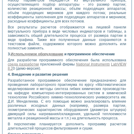
Набор параметров передается из виртуального прибора,
осуществляющего подбор аппаратуры - это размер партии;
количество реакционной массы; объём подходящих аппаратов;
объём подходящих мерников для каждого потока; реальные
коэффициенты заполнения для подходящих аппаратов и мерников;
расходные коэффициенты для всех потоков.
Все результаты расчетов отображаются на лицевой панели
виртуального прибора в виде числовых индикаторов и таблицы, а
зависимость общей длительности процесса от размера партии в
виде графика. Также все полученные данные сохраняются в
текстовом файле, содержимое которого можно дополнять или
полностью заменять.
3.
Используемое оборудование
и программное обеспечение
Для разработки программного обеспечения была использована
среда разработки
приложений фирмы
National Instruments
LabVIEW
8.2
0 (демо-версия).
4. Внедрение и развитие решения
Разработанное программное обеспечение предназначено для
проведения лабораторного практикума по курсу «Математическое
моделирование и методы синтеза гибких химических производств»
на кафедре компьютерно-интегрированных систем в химической
технологии Российского химико-технологического университета им.
Д.И. Менделеева. С его помощью можно анализировать влияние
различных исходных данных (например, размера партии,
геометрических характеристик оборудования (диаметра штуцера)
движущей силы нагревания/охлаждения, удельной теплоемкости
металла и реакционной массы и т.п.) на длительность процесса.
В перспективе планируется дополнить программу расчетом
длительностей процессов фильтрования и сушки.