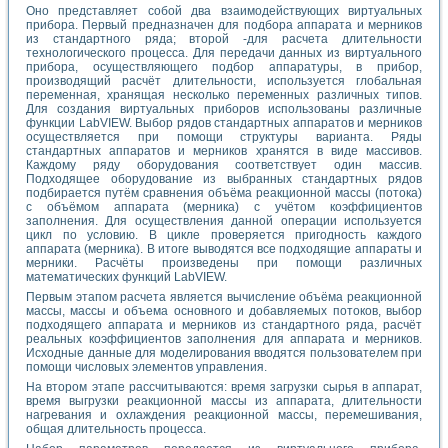
Оно представляет собой два взаимодействующих виртуальных
прибора. Первый предназначен для подбора аппарата и мерников
из стандартного ряда; второй -для расчета длительности
технологического процесса. Для передачи данных из виртуального
прибора, осуществляющего подбор аппаратуры, в прибор,
производящий расчёт длительности, используется глобальная
переменная, хранящая несколько переменных различных типов.
Для создания виртуальных приборов использованы различные
функции LabVIEW. Выбор рядов стандартных аппаратов и мерников
осу­ществляется при помощи структуры варианта. Ряды
стандартных аппаратов и мерников хранятся в виде массивов.
Каждому ряду оборудования соответствует один массив.
Подходящее оборудование из выбранных стандартных рядов
подбирается путём сравнения объёма реакционной массы (потока)
с объёмом аппарата (мерника) с учётом коэффициентов
заполнения. Для осуществления данной операции используется
цикл по условию. В цикле проверяется пригодность каждого
аппарата (мерника). В итоге выводятся все подходящие аппараты и
мерники. Расчёты произведены при помощи различных
математических функций LabVIEW.
Первым этапом расчета является вычисление объёма реакционной
массы, массы и объема основного и добавляемых потоков, выбор
подходящего аппарата и мерников из стандартного ряда, расчёт
реальных коэффициентов заполнения для аппарата и мерников.
Исходные данные для моделирования вводятся пользователем при
помощи числовых элементов управления.
На втором этапе рассчитываются: время загрузки сырья в аппарат,
время выгрузки реакционной массы из аппарата, длительности
нагревания и охлаждения реакционной массы, перемешивания,
общая длительность процесса.