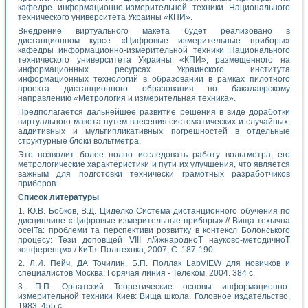
кафедре информационно-измерительной техники Национального
технического университета Украины «КПИ».
Внедрение виртуального макета будет реализовано в
дистанционном курсе «Цифровые измерительные приборы»
кафедры информационно-измерительной техники Национального
технического университета Украины «КПИ», размещенного на
информационных ресурсах Украинского института
информационных технологий в образовании в рамках пилотного
проекта дистанционного образования по бакалаврскому
направлению «Метрология и измерительная техника».
Предполагается дальнейшее развитие решения в виде доработки
виртуального макета путем внесения систематических и случайных,
аддитивных и мультипликативных погрешностей в отдельные
структурные блоки вольтметра.
Это позволит более полно исследовать работу вольтметра, его
метрологические характеристики и пути их улучшения, что является
важным для подготовки технически грамотных разработчиков
приборов.
Список литературы
1. Ю.В. Бобков, В.Д. Циделко Система дистанционного обучения по
дисциплине «Цифровые измерительные приборы» // Вища техычна
oceiTa: проблеми та перспективи розвитку в контексл Болонського
процесу: Тези доповщей VIII л/йжнародноТ науково-методичноТ
конференцм» / КиТв. Полггехнка, 2007, С. 187-190.
2. Л.И. Пейч, ДА Точилин, Б.П. Поллак LabVIEW для новичков и
специалистов Москва: Горячая линия - Телеком, 2004. 384 с.
3. П.П. Орнатский Теоретические основы информационно-
измерительной техники Киев: Вища школа. Головное издательство,
1983. 455 с.