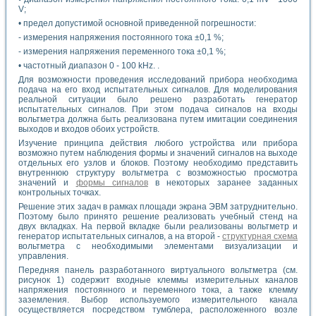
V;
• предел допустимой основной приведенной погрешности:
- измерения напряжения постоянного тока ±0,1 %;
- измерения напряжения переменного тока ±0,1 %;
• частотный диапазон 0 - 100 kHz. .
Для возможности проведения исследований прибора необходима
подача на его вход испытательных сигналов. Для моделирования
реальной ситуации было решено разработать генератор
испытательных сигналов. При этом подача сигналов на входы
вольтметра должна быть реализована путем имитации соединения
выходов и входов обоих устройств.
Изучение принципа действия любого устройства или прибора
возможно путем наблюдения формы и значений сигналов на выходе
отдельных его узлов и блоков. Поэтому необходимо представить
внутреннюю структуру вольтметра с возможностью просмотра
значений и
формы сигналов
в некоторых заранее заданных
контрольных точках.
Решение этих задач в рамках площади экрана ЭВМ затруднительно.
Поэтому было принято решение реализовать учебный стенд на
двух вкладках. На первой вкладке были реализованы вольтметр и
генератор испытательных сигналов, а на второй -
структурная схема
вольтметра с необходимыми элементами визуализации и
управления.
Передняя панель разработанного виртуального вольтметра (см.
рисунок 1) содержит входные клеммы измерительных каналов
напряжения постоянного и переменного тока, а также клемму
заземления. Выбор используемого измерительного канала
осуществляется посредством тумблера, расположенного возле