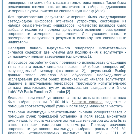
одновременно может быть нажата только одна кнопка. Также была
реализована возможность автоматического выбора поддиапазона
измерения путем нажатия на специальную кнопку (Auto).
Для представления результата измерения было смоделировано
светодиодное цифровое отсчетное устройство, состоящее из
набора семисегментных индикаторов. Количество разрядов было
выбрано исходя из предела допустимой основной приведенной
погрешности измерения напряжения. Для указания знака и
размерности полученного результата используются специальные
индикаторы.
Передняя панель виртуального генератора испытательных
сигналов содержит две клеммы для подключения к вольтметру -
сигнальную и клемму заземления (см. рисунок 1).
В процессе разработки было предложено использовать следующие
типы испытательных сигналов: постоянный (обеих полярностей),
синусоидальный, меандр (скважностью 2), треугольный. Выбор
данных типов сигналов был обусловлен необходимостью
исследования работы обоих измерительных каналов вольтметра.
Задание в виртуальном генераторе требуемого испытательного
сигнала реализовано путем использования стандартного блока
LabVIEW Basic Function Generator [2].
Диапазон возможной установки частоты испытательного сигнала
был выбран равным 0-100 kHz.
Частота сигнала
задается с
помощью соответствующей ручки и поля ввода множителя частоты.
Установка амплитуды испытательного сигнала осуществляется с
помощью ручек подекадной установки и поля ввода множителя
амплитуды. Точность установки амплитуды генератора должна быть
выше точности измерения вольтметра. Поэтому значение
погрешности установки амплитуды выбрано равным 0,01 %.
Диапазон устанавливаемых амплитуд (0,01 mV - 1111 V)