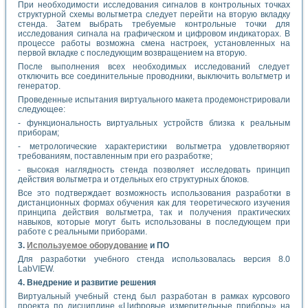
При необходимости исследования сигналов в контрольных точках
структурной схемы вольтметра следует перейти на вторую вкладку
стенда. Затем выбрать требуемые контрольные точки для
исследования сигнала на графическом и цифровом индикаторах. В
процессе работы возможна смена настроек, установленных на
первой вкладке с последующим возвращением на вторую.
После выполнения всех необходимых исследований следует
отключить все соединительные проводники, выключить вольтметр и
генератор.
Проведенные испытания виртуального макета продемонстрировали
следующее:
- функциональность виртуальных устройств близка к реальным
приборам;
- метрологические характеристики вольтметра удовлетворяют
требованиям, поставленным при его разработке;
- высокая наглядность стенда позволяет исследовать принцип
действия вольтметра и отдельных его структурных блоков.
Все это подтверждает возможность использования разработки в
дистанционных формах обучения как для теоретического изучения
принципа действия вольтметра, так и получения практических
навыков, которые могут быть использованы в последующем при
работе с реальными приборами.
3.
Используемое оборудование
и ПО
Для разработки учебного стенда использовалась версия 8.0
LabVIEW.
4. Внедрение и развитие решения
Виртуальный учебный стенд был разработан в рамках курсового
проекта по дисциплине «Цифровые измерительные приборы» на