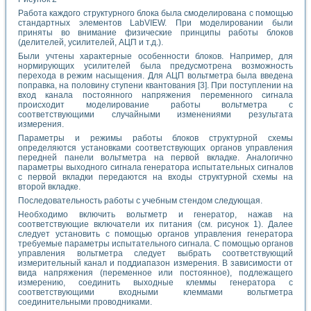
Работа каждого структурного блока была смоделирована с помощью
стандартных элементов LabVIEW. При моделировании были
приняты во внимание физические принципы работы блоков
(делителей, усилителей, АЦП и т.д.).
Были учтены характерные особенности блоков. Например, для
нормирующих усилителей была предусмотрена возможность
перехода в режим насыщения. Для АЦП вольтметра была введена
поправка, на половину ступени квантования [3]. При поступлении на
вход канала постоянного напряжения переменного сигнала
происходит моделирование работы вольтметра с
соответствующими случайными изменениями результата
измерения.
Параметры и режимы работы блоков структурной схемы
определяются установками соответствующих органов управления
передней панели вольтметра на первой вкладке. Аналогично
параметры выходного сигнала генератора испытательных сигналов
с первой вкладки передаются на входы структурной схемы на
второй вкладке.
Последовательность работы с учебным стендом следующая.
Необходимо включить вольтметр и генератор, нажав на
соответствующие включатели их питания (см. рисунок 1). Далее
следует установить с помощью органов управления генератора
требуемые параметры испытательного сигнала. С помощью органов
управления вольтметра следует выбрать соответствующий
измерительный канал и поддиапазон измерения. В зависимости от
вида напряжения (переменное или постоянное), подлежащего
измерению, соединить выходные клеммы генератора с
соответствующими входными клеммами вольтметра
соединительными проводниками.