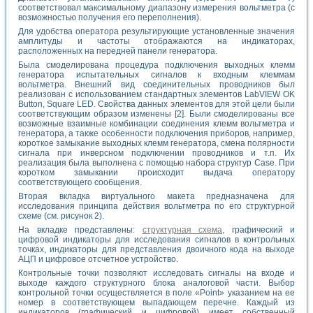
соответствовал максимальному диапазону измерения вольтметра (с
возможностью получения его переполнения).
Для удобства оператора результирующие установленные значения
амплитуды и частоты отображаются на индикаторах,
расположенных на передней панели генератора.
Была смоделирована процедура подключения выходных клемм
генератора испытательных сигналов к входным клеммам
вольтметра. Внешний вид соединительных проводников был
реализован с использованием стандартных элементов LabVIEW OK
Button, Square LED. Свойства данных элементов для этой цели были
соответствующим образом изменены [2]. Были смоделированы все
возможные взаимные комбинации соединения клемм вольтметра и
генератора, а также особенности подключения приборов, например,
короткое замыкание выходных клемм генератора, смена полярности
сигнала при инверсном подключении проводников и т.п. Их
реализация была выполнена с помощью набора структур Case. При
коротком замыкании происходит выдача оператору
соответствующего сообщения.
Вторая вкладка виртуального макета предназначена для
исследования принципа действия вольтметра по его структурной
схеме (см. рисунок 2).
На вкладке представлены:
структурная схема
, графический и
цифровой индикаторы для исследования сигналов в контрольных
точках, индикаторы для представления двоичного кода на выходе
АЦП и цифровое отсчетное устройство.
Контрольные точки позволяют исследовать сигналы на входе и
выходе каждого структурного блока аналоговой части. Выбор
контрольной точки осуществляется в поле «Point» указанием на ее
номер в соответствующем выпадающем перечне. Каждый из
индикаторов (графический и цифровой) имеет собственный