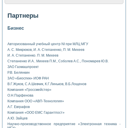
Партнеры
Бизнес
Авторизованный учебный центр NI при МЛЦ МГУ
А. С. Микрюков, И. А. Степаненко, П. М. Михеев
И. А. Степаненко. П. М. Михеев
Степаненко И.А.. Михеев П.М., Соболев А.С., Пономарев Ю.В.
ЗАО Газмашпроект
Р.В. Белянкин
3АО «Биоспек» ИОФ РАН
В.Г.Жуков, С.А.Шевчик, К.Г.Линьков, В.Б.Лощенов
Компания «Гроссмейстер»
О.Н.Парфенова
Компания ООО «АВП-Технология»
А.Г. Евграфов
Компания «ООО ЕМС Гарантпост»
А.Ю. Зайцев
Научно-производственное предприятие «Электронная техника -
МГУ»