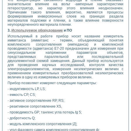
значительное влияние на вольт -амперные характеристики
гетероструктур, но характер этого влияния неоднозначен.
Причинами такого влияния, вероятно, являются процессы
формирования инверсионных слоев на границах раздела
материалов подложки и пленки, а также влияние поверхности
неупорядоченного материала пленки.
3.
Используемое оборудование
и ПО
Используемый в работе прибор носит название измеритель
иммитанса (иммитанс - термин, объединяющий понятия
комплексного сопротивления (импеданса) и комплексной
проводимости (адмитанса) Е7-20 предназначен для измерения при
синусоидальном напряжении параметров объектов,
представляемых параллельной или последовательной
двухэлементной схемой замещения. Данный прибор используется
для проведения научных исследований, контроля качества
электрорадиоэлементов, измерения неэлектрических величин с
применением измерительных преобразователей неэлектрических
величин в одну из измеряемых прибором величин.
Прибор позволяет измеряет следующие параметры:
- индуктивность LP, LS;
- емкость СР, CS;
- активное сопротивление RP, RS;
- реактивное сопротивление XS,
- проводимость GP; тангенс угла потерь tg 5;
- добротность Q;
- модуль комплексного сопротивления |Z|;
- угол фазового сдвига комплексного сопротивления ф;