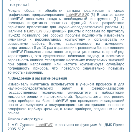
- ток утечки I.
Модуль сбора и обработки сигнала реализован в среде
графического программирования
LabVIEW 8.2
0 [3]. В сжатые сроки
LabVIEW позволила создать необходимый инструмент [1]. С
помощью интуитивно понятных функций было разработано
серьёзное приложение для научно-исследовательской работы [1].
Наличие в
LabVIEW 8.2
0 функций работы с портами по протоколу
RS-232 позволило без особых проблем подключить измеритель
иммитанса к персональному компьютеру и организовать их
совместную работу. Время, затрачиваемое на измерение,
сократилось от 5 до 10 раз в сравнении с решением без применения
LabVIEW. Появилась возможность в одном цикле снимать целый ряд
характеристик, что существенно облегчило задачу, и исключило
вероятность ошибок. Усреднение нескольких измеряемых значений
при одном напряжении или частоте компенсирует случайную
погрешность прибора, что позволило значительно повысить
точность измерений.
4. Внедрение и развитие решения
Измеритель иммитанса используется в учебном процессе и для
научно-исследовательских работ в Северо-Кавказском
государственном техническом университете в лаборатории
микроэлектроники и нанотехнологий. Предполагается построение
ряда приборов на базе LabVIEW для проведения исследований
новых изолирующих и полупроводниковых материалов на основе
аморфного карбида кремния, а также приборов, созданных на его
основе.
Список литературы:
1. А.Я. Суранов
LabVIEW7
: справочник по функциям М.: ДМК Пресс,
2005. 512