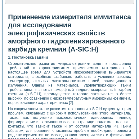
Применение измерителя иммитанса
для исследования
электрофизических свойств
аморфного гидрогенизированного
карбида кремния (A-SIC:H)
1. Постановка задачи
Стремительное развитие микроэлектроники ведет к повышению
требований к характеристикам применяемых материалов. В
настоящее время для устройств микроэлектроники выбираются
материалы, способные стабильно работать в условиях высоких
температур, сильных электромагнитных полей, радиационного
излучения. Одним из материалов, удовлетворяющих таким
требованиям, является аморфный гидрогенизированный карбид
кремния (a-SiC:H), преимущество которого заключается в более
высоких, по сравнению с низкотемпературным аморфным кремнием,
переключающих характеристиках [2].
На современном этапе развития технологии a-SiC:H существует ряд
проблем, связанных с широким использованием этого материала,
таких, как получение макроскопически однородных пленок,
формирование инверсионных слоев на границе подложка - пленка -
контакты, что зависит также и от состава материала [4]. Таким
образом, для решения описанных проблем необходимо провести
ряд экспериментов по исследованию электрических и физических