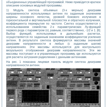
объединенных управляющей программой. Ниже приводится краткое
описание основных модулей программы.
1) Модуль синтеза объемных (3-х мерных) диаграмм
направленности используемых антенн по заданным значениям
ширины основного лепестка, уровней бокового излучения в
горизонтальной и вертикальной плоскостях и обратного излучения,
коэффициента перекрытия по частоте. Синтез осуществляется с
использованием семейства 2-х параметрических Лу-функций
первого рода с параметром (v), равным, соответственно, -1/2 и 1. [6].
Выбор функций, используемых в дальнейших расчетах,
осуществляется по заданным значениям коэффициентов усиления
антенн. В результате синтеза формируются массивы значений
диаграмм направленности в любых (с заданным шагом)
направлениях. Эти массивы используются для контрольного
визуального отображения диаграмм направленности. Эти же
массивы поступают и в управляющую программу, где используются
для расчета затухания радиолинии с данными антеннами.
На рис. 1 показана лицевая панель модуля синтеза диаграмм
направленности антенн.