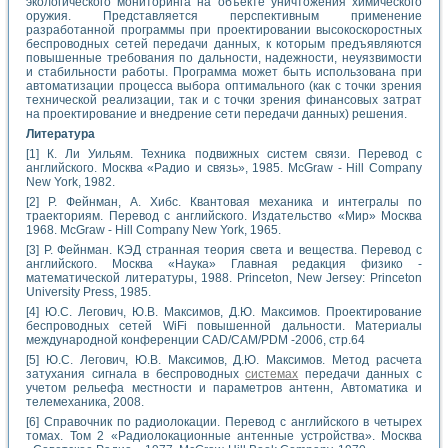
экологического мониторинга на объекте уничтожения химического
оружия. Представляется перспективным применение
разработанной программы при проектировании высокоскоростных
беспроводных сетей передачи данных, к которым предъявляются
повышенные требования по дальности, надежности, неуязвимости
и стабильности работы. Программа может быть использована при
автоматизации процесса выбора оптимального (как с точки зрения
технической реализации, так и с точки зрения финансовых затрат
на проектирование и внедрение сети передачи данных) решения.
Литература
[1] К. Ли Уильям. Техника подвижных систем связи. Перевод с
английского. Москва «Радио и связь», 1985. McGraw - Hill Company
New York, 1982.
[2] P. Фейнман, А. Хибс. Квантовая механика и интегралы по
траекториям. Перевод с английского. Издательство «Мир» Москва
1968. McGraw - Hill Company New York, 1965.
[3] P. Фейнман. КЭД странная теория света и вещества. Перевод с
английского. Москва «Наука» Главная редакция физико -
математической литературы, 1988. Princeton, New Jersey: Princeton
University Press, 1985.
[4] Ю.С. Легович, Ю.В. Максимов, Д.Ю. Максимов. Проектирование
беспроводных сетей WiFi повышенной дальности. Материалы
международной конференции CAD/CAM/PDM -2006, стр.64
[5] Ю.С. Легович, Ю.В. Максимов, Д.Ю. Максимов. Метод расчета
затухания сигнала в беспроводных
системах
передачи данных с
учетом рельефа местности и параметров антенн, Автоматика и
телемеханика, 2008.
[6] Справочник по радиолокации. Перевод с английского в четырех
томах. Том 2 «Радиолокационные антенные устройства». Москва