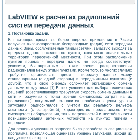
LabVIEW в расчетах радиолиний
систем передачи данных
1. Постановка задачи.
В настоящее время все более широкое применение в России
получают высокоскоростные беспроводные (радио) сети передачи
данных. Зоны, обслуживаемые такими сетями, зачастую выходят за
пределы одного населенного пункта, охватывая значительные
территории пересеченной местности. При этом расположение
пунктов приема - передачи далеко не всегда соответствует
условиям, благоприятным с точки зрения распространения
радиосигналов между этими пунктами. Кроме того, во многих случаях
требуется организовать прием - передачу данных между
стационарными (с одной стороны) и передвижными пунктами (с
другой), что в свою очередь осложняет организацию обмена
данными между ними. [1] В этих условиях для выбора технических
решений (обеспечивающих требуемую скорость обмена данными в
сети и разумных с точки зрения финансовых затрат на их
реализацию) актуальной становится проблема оценки уровня
затухания радиосигналов с учетом как реального рельефа
местности (с застройкой), характеристик предлагаемого (или
имеющегося) оборудования, так и погрешностей и нестабильности
позиционирования антенных устройств на пунктах приема -
передачи.
Для решения указанных вопросов была разработана специальная
программа, позволяющая оценивать уровень затухания, исходя из
следующих факторов: