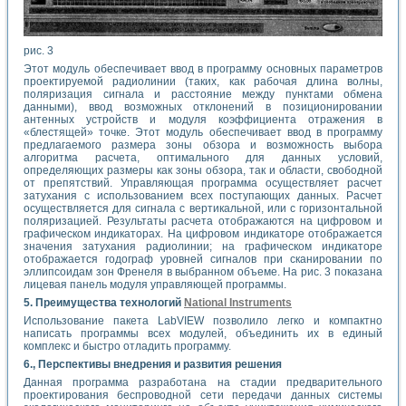
рис. 3
Этот модуль обеспечивает ввод в программу основных параметров
проектируемой радиолинии (таких, как рабочая длина волны,
поляризация сигнала и расстояние между пунктами обмена
данными), ввод возможных отклонений в позиционировании
антенных устройств и модуля коэффициента отражения в
«блестящей» точке. Этот модуль обеспечивает ввод в программу
предлагаемого размера зоны обзора и возможность выбора
алгоритма расчета, оптимального для данных условий,
определяющих размеры как зоны обзора, так и области, свободной
от препятствий. Управляющая программа осуществляет расчет
затухания с использованием всех поступающих данных. Расчет
осуществляется для сигнала с вертикальной, или с горизонтальной
поляризацией. Результаты расчета отображаются на цифровом и
графическом индикаторах. На цифровом индикаторе отображается
значения затухания радиолинии; на графическом индикаторе
отображается годограф уровней сигналов при сканировании по
эллипсоидам зон Френеля в выбранном объеме. На рис. 3 показана
лицевая панель модуля управляющей программы.
5. Преимущества технологий
National Instruments
Использование пакета LabVIEW позволило легко и компактно
написать программы всех модулей, объединить их в единый
комплекс и быстро отладить программу.
6., Перспективы внедрения и развития решения
Данная программа разработана на стадии предварительного
проектирования беспроводной сети передачи данных системы