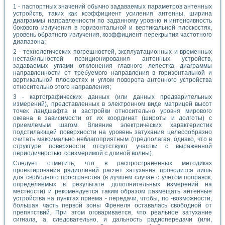
1 - паспортных значений обычно задаваемых параметров антенных
устройств, таких как коэффициент усиления антенны, ширина
диаграммы направленности по заданному уровню и интенсивность
бокового излучения в горизонтальной и вертикальной плоскостях,
уровень обратного излучения, коэффициент перекрытия частотного
диапазона;
2 - технологических погрешностей, эксплуатационных и временных
нестабильностей позиционирования антенных устройств,
задаваемых углами отклонения главного лепестка диаграммы
направленности от требуемого направления в горизонтальной и
вертикальной плоскостях и углом поворота антенного устройства
относительно этого направления;
3 - картографических данных (или данных предварительных
измерений), представленных в электронном виде матрицей высот
точек ландшафта и застройки относительно уровня мирового
океана в зависимости от их координат (широты и долготы) с
приемлемым шагом. Влияние электрических характеристик
подстилающей поверхности на уровень затухания целесообразно
считать максимально неблагоприятным (предполагая, однако, что в
структуре поверхности отсутствуют участки с выраженной
периодичностью, соизмеримой с длиной волны).
Следует отметить, что в распространенных методиках
проектирования радиолиний расчет затухания проводится лишь
для свободного пространства (в лучшем случае с учетом поправок,
определяемых в результате дополнительных измерений на
местности) и рекомендуется таким образом размещать антенные
устройства на пунктах приема - передачи, чтобы, по -возможности,
большая часть первой зоны Френеля оставалась свободной от
препятствий. При этом оговаривается, что реальное затухание
сигнала, а, следовательно, и дальность радиопередачи (или,