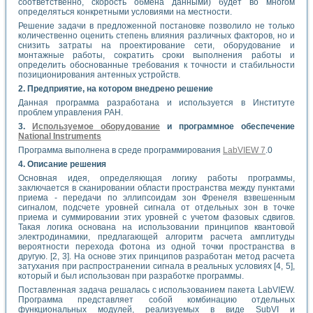
соответственно, скорость обмена данными) будет во многом
определяться конкретными условиями на местности.
Решение задачи в предложенной постановке позволило не только
количественно оценить степень влияния различных факторов, но и
снизить затраты на проектирование сети, оборудование и
монтажные работы, сократить сроки выполнения работы и
определить обоснованные требования к точности и стабильности
позиционирования антенных устройств.
2. Предприятие, на котором внедрено решение
Данная программа разработана и используется в Институте
проблем управления РАН.
3.
Используемое оборудование
и программное обеспечение
National Instruments
Программа выполнена в среде программирования
LabVIEW 7
.0
4. Описание решения
Основная идея, определяющая логику работы программы,
заключается в сканировании области пространства между пунктами
приема - передачи по эллипсоидам зон Френеля взвешенным
сигналом, подсчете уровней сигнала от отдельных зон в точке
приема и суммировании этих уровней с учетом фазовых сдвигов.
Такая логика основана на использовании принципов квантовой
электродинамики, предлагающей алгоритм расчета амплитуды
вероятности перехода фотона из одной точки пространства в
другую. [2, 3]. На основе этих принципов разработан метод расчета
затухания при распространении сигнала в реальных условиях [4, 5],
который и был использован при разработке программы.
Поставленная задача решалась с использованием пакета LabVIEW.
Программа представляет собой комбинацию отдельных
функциональных модулей, реализуемых в виде SubVI и