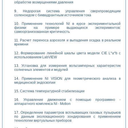
обработке возмущениями давления
Недорогая система управления сверхпроводящим
соленоидом с биквадрантным источником тока
Применение технологий NI в курсе экспериментальной
физики на примере выдающихся экспериментов:
самоорганизованная критичность
Расчет переноса аэрозоля и выпадения осадка в реальном
времени
Формирование линейной шкалы цвета модели CIE L*a*b с
использованием LabVIEW
Установка для измерения вольтамперных характеристик
солнечных элементов и модулей
Применение NI VISION для геометрического анализа в
медицинской эндоскопии
Система температурной стабилизации
Управление движением с помощью программно -
аппаратного комплекса NI - Motion
Определение параметров всплывающих газовых пузырьков
по данным эхолокационного зондирования с применением
технологии виртуальных приборов