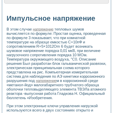
Расчет переноса аэрозоля и выпадения осадка в реально
Формирование линейной шкалы цвета модели CIE L*a*b с
Установка для измерения вольтамперных характеристик с
Импульсное напряжение
Применение NI VISION для геометрического анализа в ме
Система температурной стабилизации
Управление движением с помощью программно - аппаратног
В этом случае
напряжение
тепловых шумов
Определение параметров всплывающих газовых пузырьков
вычисляется по формуле: Простая оценка, проведенная
Система управления асинхронным тиристорным электроп
по формуле 3 показывает, что при комнатной
температуре на образце емкостью С=10пФ и
Лазерный профилометр
сопротивлением R=5×1012Om 6 будет возникать
Применение средств NATIONAL INSTRUMENTS для автомат
шумовое напряжение порядка 0,01 мкВ, при величине
Разработка автоматизированного стенда для исследован
нагрузочного сопротивления порядка 10 МОм.
Автоматизированный стенд рентгеновской диагностики п
Температура окружающего воздуха, °С0. Описание
Высокочувствительные оптоэлектронные дифракционные 
решения Был разработан блок гальванической развязки,
Установка для измерения диэлектрических свойств сегне
электрическая принципиальная схема которого
Исследование кинетики зарождения и развития дефектов 
представлена на рис. Компьютерная измерительная
Лабораторный электрический импедансный томограф на б
система для наблюдения по АЭ кинетики коррозионного
Микрозондовая система для характеризации механических
разрушения под
напряжение
м в коррозионной среде
«метанол-йод» малогабаритного трубчатого образца
Метод траекторий в исследовании металлообрабатывающ
оболочки тепловыделяющего элемента ТВЭЛа атомного
Промышленная автоматизация
реактора -выпускная работа Гладкова Н. Официальный
Автоматизация технологических процессов получения дис
бюллетень «Изобретения.
Использование систем технического зрения для контроля
Исследование электромагнитных переходных процессов при
При этом электронные ключи управления нагрузкой
Применение LabVIEW при разработке обучающих информа
используются всего в двух состояниях открыто и