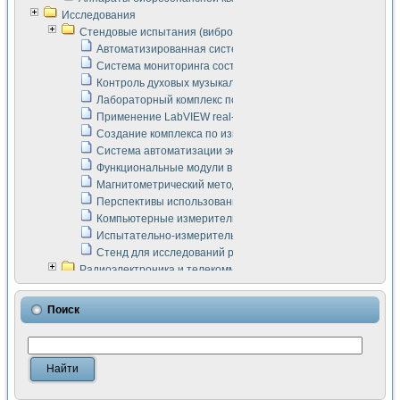
Исследования
Стендовые испытания (виброакустика, тензометрия и т.п.)
Автоматизированная система измерения параметров дизе
Система мониторинга состояния тяговых электродвигателей
Контроль духовых музыкальных инструментов
Лабораторный комплекс по исследованию элементной ба
Применение LabVIEW real-time module для моделирования
Создание комплекса по измерению скорости подвижного с
Система автоматизации экспериментальных исследований 
Функциональные модули в стандарте Nl SCXI для ультраз
Магнитометрический метод в дефектоскопии сварных шво
Перспективы использования машинного зрения в составе
Компьютерные измерительные системы для лабораторных
Испытательно-измерительный комплекс аппаратуры для о
Стенд для исследований рабочих процессов ДВС в динам
Радиоэлектроника и телекоммуникации
LabVIEW в расчетах радиолиний систем передачи данных
Аппаратно-программный комплекс для исследования АЧХ 
Поиск
Виртуальный лабораторный стенд для исследования пар
Измерение шумовых параметров операционных усилител
Измерительный преобразователь на основе цифровой обр
Инструменты для исследования выравнивания электричес
Инструменты для исследования компенсации эхо-сигнало