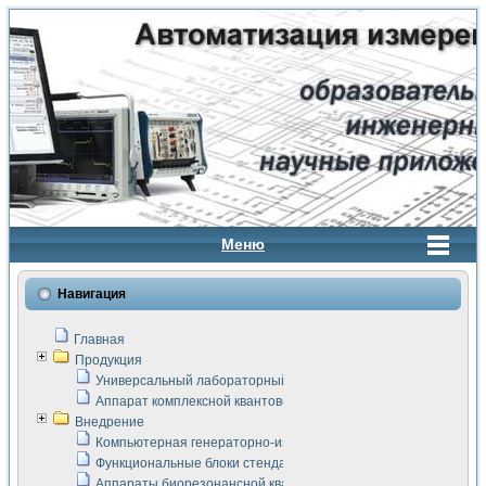
Меню
Навигация
Главная
Продукция
Универсальный лабораторный стенд "Сигнал-USB"
Аппарат комплексной квантовой терапии Интроскан
Внедрение
Компьютерная генераторно-измерительная система
Функциональные блоки стенда "Сигнал-USB"
Аппараты биорезонансной квантовой терапии серии СКАН