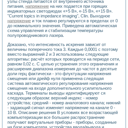
Универсальный стенд для исследования электрических ха
узлы стенда питаются от внутреннего источника
Лабораторные практикумы по информационно-измерител
питания,
напряжение
на них подается при горящих
индикаторных светодиодах «+5 В», «-15 В», «+15 В».
Виртуальный измеритель частотных характеристик на осн
"Current topics in impedance imaging", Clin. Выходное
Лабораторный практикум по основам теории Коммутации
напряжение
и ток плавно регулируются в пределах от 0
Разработка виртуальной лабораторной работы «Имитаци
до номинального значения. Приведена автоматическая
Виртуальные практикумы по электротехнике в среде LabV
схема управления и стабилизации температуры
Из опыта внедрения в рамках национального проекта «Об
полупроводникового лазера.
Исследование эффективности решателей обыкновенных 
Опыт разработки LabVIEW лабораторных практикумов н
Доказано, что интенсивность искрения зависит от
Проблемы повышения качества образования и подготовки
величины поперечного тока 3. Каждые 0,0001 с поэтому
вместо выражений 2 и 3 использованы следующие
Развитие LabVIEW лабораторного практикума по электр
алгоритмы: расчёт которых проводится на периоде сети,
Разработка виртуальной лаборатории по электротехнике 
равном 0,02 с. С целью устранения этого ограничения и
Усовершенствованные алгоритмы частотного анализа для
расширения диапазона измерения до частот в десятые
Об опыте работы учебного центра «Технологии NATIONAL
доли герц фактически - это флуктуации напряжения
Технологии NI в магистерской программе «Прикладная фи
смещения или дрейф нуля применена следящая
Система диагностики двигателей постоянного тока
система автоматического регулирования напряжения
Автоматизированный стенд формирования электромагнитн
смещения на входе дополнительного усилительного
Лабораторный практикум по курсу ИИС на базе оборудов
каскада. Терминалы выводы идентифицируют ся
следующим образом: верхний индекс - номер
Партнеры
устройства; средний - номер аналогового канала; нижний
Академические и отраслевые институты
- задающий сигнал изменяет напряжение на канале 0 -
Учебные заведения
10 В. Описание решения В условиях все возрастающей
Бизнес
компьютеризации все большее распространение
Контакты
получают виртуальные приборы - приборы, созданные
на базе компьютера, устройства ввода/вывода и