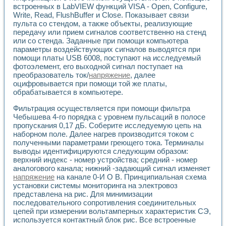
Применение LabVIEW для исследования течения в расши
встроенных в LabVIEW функций VISA - Open, Configure,
Write, Read, FlushBuffer и Close. Показывает связи
Создание виртуальной работы «Изучение магнитных свой
пульта со стендом, а также объекты, реализующие
Обратный маятник
передачу или прием сигналов соответственно на стенд
Устройство для изучения основ интерфейсов обмена по п
или со стенда. Заданные при помощи компьютера
Лабораторный практикум: изучение адиабатического расш
параметры воздействующих сигналов выводятся при
Стенд для исследования электрических переходных харак
помощи платы USB 6008, поступают на исследуемый
Система статистической обработки результатов измерите
фотоэлемент, его выходной сигнал поступает на
Автоматизация лазерно-плазменных измерений с помощ
преобразователь ток/
напряжение
, далее
Модельно-измерительный комплекс. Назначение. Состав.
оцифровывается при помощи той же платы,
обрабатывается в компьютере.
Использование технологий NATIONAL INSTRUMENTS для с
Учебный практикум "Спектральный и корреляционный ана
Фильтрация осуществляется при помощи фильтра
Учебный стенд для исследования принципа действия унив
Чебышева 4-го порядка с уровнем пульсаций в полосе
Оборудование и программное обеспечение учебных лабор
пропускания 0,17 дБ. Соберите исследуемую цепь на
Виртуальный лабораторный практикум для изучения техн
наборном поле. Далее нагрев производится током с
Управление роботом ТУР-10 средствами LabVIEW
полученными параметрами греющего тока. Терминалы
Аппаратно-программный комплекс для исследования АЧХ 
выводы идентифицируются следующим образом:
Автоматизированный дистанционный лабораторный практи
верхний индекс - номер устройства; средний - номер
аналогового канала; нижний -задающий сигнал изменяет
Исследование возможности реставрации одномерных сигн
напряжение
на канале 0-И О В. Принципиальная схема
Использование технологий NATIONAL INSTRUMENTS в оп
установки системы мониторинга на электровоз
Разработка модификаций алгоритма полигармонической э
представлена на рис. Для минимизации
Учебный стенд для исследования принципа действия унив
последовательного сопротивления соединительных
Виртуальная система поддержки принимаемых решений в
цепей при измерении вольтамперных характеристик СЭ,
Преемственность дисциплин «Моделирование систем» и «
используется контактный блок рис. Все встроенные