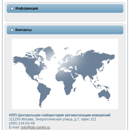
Использование NI LabVIEW для математического моделир
Исследовние возможности создания измерителя ВАХ фото
Информация
Математическое моделирование генератора сигналов - и
Моделирование и экспериментальное исследование линей
Применение осциллографического модуля с высоким разр
Симуляция отклика импульсного радиолокационного сигнал
Контакты
Автоматизация формирования уравнений состояния для и
Блок гальванической развязки для устройства сбора данн
Разработка автоматизированного стенда для измерения о
Применение среды LabVIEW для построения картины возб
Портативная система для определения показателей качес
Использование LabVIEW для управления источником пит
Устройство для снятия вольт-амперных характеристик со
Передовые научные технологии: нано-, фемто-, биотехнологи
Автоматизированная установка по измерению временных 
Автоматизированный лабораторный комплекс на базе Lab
Визуализация моделирования и оптимизации тепловой об
Виртуальный прибор для исследования функциональных в
Исследование возможности создания экономичного виртуа
Исследование кинетики движения макрочастиц в упорядо
Комплекс автоматизированной диагностики крови
НПП Центральная лаборатория автоматизации измерений
Метод прогнозирования свойств дисперсных продуктов п
111250 Москва, Энергетическая улица, д.7, офис 311
Недорогая система управления сверхпроводящим соленои
(495) 134-03-49
E-mail:
info@lab-centre.ru
Применение технологий NI в курсе экспериментальной фи