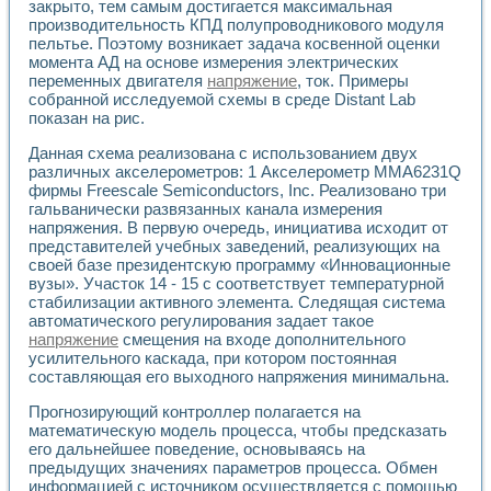
Разработка виртуальных тренажеров путем моделировани
закрыто, тем самым достигается максимальная
производительность КПД полупроводникового модуля
Система блокировок, сигнализации и защиты ускорителя 
пельтье. Поэтому возникает задача косвенной оценки
Система сбора данных и управления процессом цементир
момента АД на основе измерения электрических
Управление температурой газовой среды специальной ба
переменных двигателя
напряжение
, ток. Примеры
Разработка программного обеспечения с использованием
собранной исследуемой схемы в среде Distant Lab
Использование технологий NATIONAL INSTRUMENTS при ра
показан на рис.
Оборудование для промышленной термотрансферной мар
Автоматизация реометрических исследований на базе La
Данная схема реализована с использованием двух
Применение измерителя иммитанса для исследова¬ния эле
различных акселерометров: 1 Акселерометр MMA6231Q
фирмы Freescale Semiconductors, Inc. Реализовано три
Исследование электромагнитных переходных процессов при
гальванически развязанных канала измерения
Стенд для исследования электрических переходных харак
напряжения. В первую очередь, инициатива исходит от
Автоматизация контроля сварных швов на базе техноло
представителей учебных заведений, реализующих на
Измерительный контроль с применением неиндустриальны
своей базе президентскую программу «Инновационные
Моделирование надежности и эффективности систем упра
вузы». Участок 14 - 15 с соответствует температурной
Лабораторные практикумы и учебные стенды
стабилизации активного элемента. Следящая система
Автоматизация лабораторного стенда по измерению проф
автоматического регулирования задает такое
Автоматизированные лабораторные комплексы для вузов,
напряжение
смещения на входе дополнительного
усилительного каскада, при котором постоянная
Виртуальный прибор для исследования нелинейных рези
составляющая его выходного напряжения минимальна.
Использование виртуальных приборов в процесе изучения
Использование программ ELECTRONICS WORKBENCH-MULTI
Прогнозирующий контроллер полагается на
Лабораторный практикум по дисциплине «Цифровые вычис
математическую модель процесса, чтобы предсказать
Лабораторный практикум по ИНС на основе LabVIEW
его дальнейшее поведение, основываясь на
Лабораторный практикум по основам теории коммутации
предыдущих значениях параметров процесса. Обмен
Опыт использования NI LabVIEW для создания лабораторн
информацией с источником осуществляется с помощью