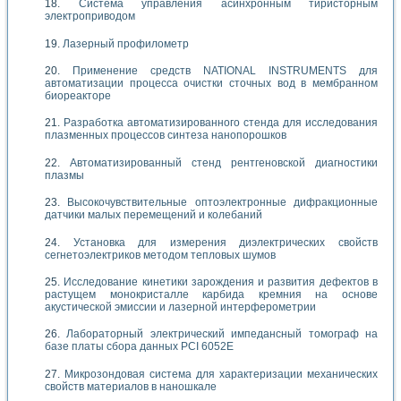
Система управления асинхронным тиристорным
электроприводом
Лазерный профилометр
Применение средств NATIONAL INSTRUMENTS для
автоматизации процесса очистки сточных вод в мембранном
биореакторе
Разработка автоматизированного стенда для исследования
плазменных процессов синтеза нанопорошков
Автоматизированный стенд рентгеновской диагностики
плазмы
Высокочувствительные оптоэлектронные дифракционные
датчики малых перемещений и колебаний
Установка для измерения диэлектрических свойств
сегнетоэлектриков методом тепловых шумов
Исследование кинетики зарождения и развития дефектов в
растущем монокристалле карбида кремния на основе
акустической эмиссии и лазерной интерферометрии
Лабораторный электрический импедансный томограф на
базе платы сбора данных PCI 6052E
Микрозондовая система для характеризации механических
свойств материалов в наношкале