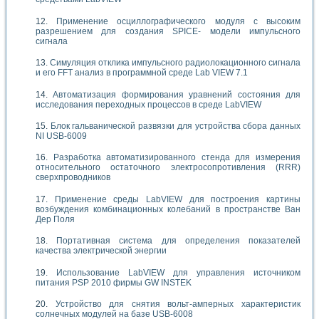
Применение осциллографического модуля с высоким
разрешением для создания SPICE- модели импульсного
сигнала
Симуляция отклика импульсного радиолокационного сигнала
и его FFT анализ в программной среде Lab VIEW 7.1
Автоматизация формирования уравнений состояния для
исследования переходных процессов в среде LabVIEW
Блок гальванической развязки для устройства сбора данных
NI USB-6009
Разработка автоматизированного стенда для измерения
относительного остаточного электросопротивления (RRR)
сверхпроводников
Применение среды LabVIEW для построения картины
возбуждения комбинационных колебаний в пространстве Ван
Дер Поля
Портативная система для определения показателей
качества электрической энергии
Использование LabVIEW для управления источником
питания PSP 2010 фирмы GW INSTEK
Устройство для снятия вольт-амперных характеристик
солнечных модулей на базе USB-6008