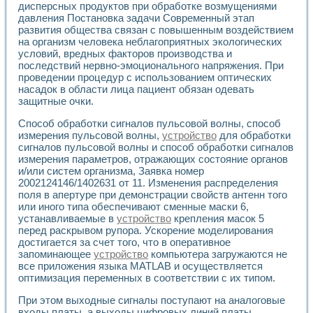
дисперсных продуктов при обработке возмущениями
давления Постановка задачи Современный этап
развития общества связан с повышенным воздействием
на организм человека неблагоприятных экологических
условий, вредных факторов производства и
последствий нервно-эмоционального напряжения. При
проведении процедур с использованием оптических
насадок в области лица пациент обязан одевать
защитные очки.
Способ обработки сигналов пульсовой волны, способ
измерения пульсовой волны,
устройство
для обработки
сигналов пульсовой волны и способ обработки сигналов
измерения параметров, отражающих состояние органов
и/или систем организма, Заявка номер
2002124146/1402631 от 11. Изменения распределения
поля в апертуре при демонстрации свойств антенн того
или иного типа обеспечивают сменные маски 6,
устанавливаемые в
устройство
крепления масок 5
перед раскрывом рупора. Ускорение моделирования
достигается за счет того, что в оперативное
запоминающее
устройство
компьютера загружаются не
все приложения языка MATLAB и осуществляется
оптимизация переменных в соответствии с их типом.
При этом выходные сигналы поступают на аналоговые
входы платы, а выходы цифровых линий платы