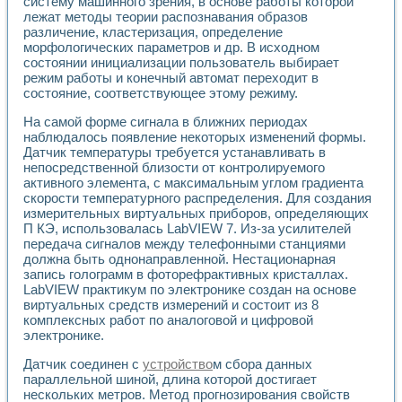
систему машинного зрения, в основе работы которой
лежат методы теории распознавания образов
различение, кластеризация, определение
морфологических параметров и др. В исходном
состоянии инициализации пользователь выбирает
режим работы и конечный автомат переходит в
состояние, соответствующее этому режиму.
На самой форме сигнала в ближних периодах
наблюдалось появление некоторых изменений формы.
Датчик температуры требуется устанавливать в
непосредственной близости от контролируемого
активного элемента, с максимальным углом градиента
скорости температурного распределения. Для создания
измерительных виртуальных приборов, определяющих
П КЭ, использовалась LabVIEW 7. Из-за усилителей
передача сигналов между телефонными станциями
должна быть однонаправленной. Нестационарная
запись голограмм в фоторефрактивных кристаллах.
LabVIEW практикум по электронике создан на основе
виртуальных средств измерений и состоит из 8
комплексных работ по аналоговой и цифровой
электронике.
Датчик соединен с
устройство
м сбора данных
параллельной шиной, длина которой достигает
нескольких метров. Метод прогнозирования свойств