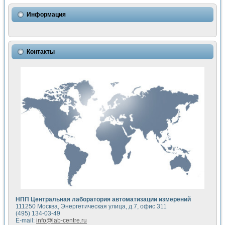
Использование NI LabVIEW для математического моделир
Исследовние возможности создания измерителя ВАХ фото
Информация
Математическое моделирование генератора сигналов - и
Моделирование и экспериментальное исследование линей
Применение осциллографического модуля с высоким разр
Симуляция отклика импульсного радиолокационного сигнал
Контакты
Автоматизация формирования уравнений состояния для и
Блок гальванической развязки для устройства сбора данн
Разработка автоматизированного стенда для измерения о
Применение среды LabVIEW для построения картины возб
Портативная система для определения показателей качес
Использование LabVIEW для управления источником пит
Устройство для снятия вольт-амперных характеристик со
Передовые научные технологии: нано-, фемто-, биотехнологи
Автоматизированная установка по измерению временных 
Автоматизированный лабораторный комплекс на базе Lab
Визуализация моделирования и оптимизации тепловой об
Виртуальный прибор для исследования функциональных в
Исследование возможности создания экономичного виртуа
Исследование кинетики движения макрочастиц в упорядо
Комплекс автоматизированной диагностики крови
НПП Центральная лаборатория автоматизации измерений
Метод прогнозирования свойств дисперсных продуктов п
111250 Москва, Энергетическая улица, д.7, офис 311
Недорогая система управления сверхпроводящим соленои
(495) 134-03-49
E-mail:
info@lab-centre.ru
Применение технологий NI в курсе экспериментальной фи