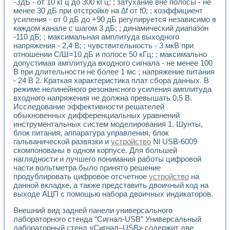
-ЗдБ - от 10 кГц до 300 кГц; ; затухание вне полосы - не
Разработка виртуальных тренажеров путем моделировани
менее 30 дБ при отстройке на ∆f от f0; ; коэффициент
Система блокировок, сигнализации и защиты ускорителя 
усиления - от 0 дБ до +90 дБ регулируется независимо в
Система сбора данных и управления процессом цементир
каждом канале с шагом 3 дБ; ; динамический диапазон
Управление температурой газовой среды специальной ба
-110 дБ; ; максимальная амплитуда выходного
Разработка программного обеспечения с использованием
напряжения - 2,4 В; ; чувствительность - 3 мкВ при
Использование технологий NATIONAL INSTRUMENTS при ра
отношении С/Ш=10 дБ и полосе 50 кГц; ; максимально
Оборудование для промышленной термотрансферной мар
допустимая амплитуда входного сигнала - не менее 100
Автоматизация реометрических исследований на базе La
В при длительности не более 1 мс ; напряжение питания
Применение измерителя иммитанса для исследова¬ния эле
- 24 В 2. Краткая характеристика плат сбора данных. В
режиме нелинейного резонансного усиления амплитуда
Исследование электромагнитных переходных процессов при
входного напряжения не должна превышать 0,5 В.
Стенд для исследования электрических переходных харак
Исследование эффективности решателей
Автоматизация контроля сварных швов на базе техноло
обыкновенных дифференциальных уравнений
Измерительный контроль с применением неиндустриальны
инструментальных систем моделирования 1. Шунты,
Моделирование надежности и эффективности систем упра
блок питания, аппаратура управления, блок
Лабораторные практикумы и учебные стенды
гальванической развязки и
устройство
Nl USB-6009
Автоматизация лабораторного стенда по измерению проф
скомпонованы в одном корпусе. Для большей
Автоматизированные лабораторные комплексы для вузов,
наглядности и лучшего понимания работы цифровой
части вольтметра было принято решение
Виртуальный прибор для исследования нелинейных рези
продублировать цифровое отсчетное
устройство
на
Использование виртуальных приборов в процесе изучения
данной вкладке, а также представить двоичный код на
Использование программ ELECTRONICS WORKBENCH-MULTI
выходе АЦП с помощью набора двоичных индикаторов.
Лабораторный практикум по дисциплине «Цифровые вычис
Лабораторный практикум по ИНС на основе LabVIEW
Внешний вид задней панели универсального
Лабораторный практикум по основам теории коммутации
лабораторного стенда “Сигнал-USB” Универсальный
Опыт использования NI LabVIEW для создания лабораторн
лабораторный стенд «Сигнал–USB» содержит две