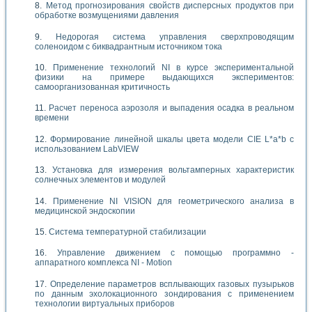
Метод прогнозирования свойств дисперсных продуктов при
обработке возмущениями давления
Недорогая система управления сверхпроводящим
соленоидом с биквадрантным источником тока
Применение технологий NI в курсе экспериментальной
физики на примере выдающихся экспериментов:
самоорганизованная критичность
Расчет переноса аэрозоля и выпадения осадка в реальном
времени
Формирование линейной шкалы цвета модели CIE L*a*b с
использованием LabVIEW
Установка для измерения вольтамперных характеристик
солнечных элементов и модулей
Применение NI VISION для геометрического анализа в
медицинской эндоскопии
Система температурной стабилизации
Управление движением с помощью программно -
аппаратного комплекса NI - Motion
Определение параметров всплывающих газовых пузырьков
по данным эхолокационного зондирования с применением
технологии виртуальных приборов