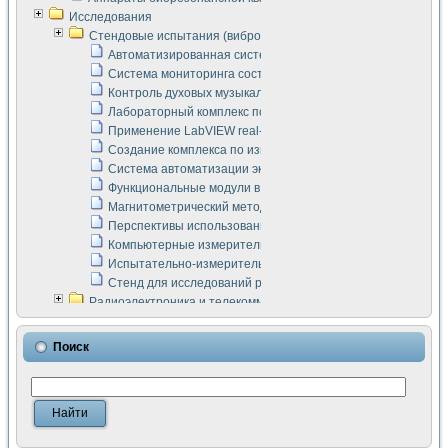
Исследования
Стендовые испытания (виброакустика, тензометрия и т.п.)
Автоматизированная система измерения параметров дизе
Система мониторинга состояния тяговых электродвигателей
Контроль духовых музыкальных инструментов
Лабораторный комплекс по исследованию элементной ба
Применение LabVIEW real-time module для моделирования
Создание комплекса по измерению скорости подвижного с
Система автоматизации экспериментальных исследований 
Функциональные модули в стандарте Nl SCXI для ультраз
Магнитометрический метод в дефектоскопии сварных шво
Перспективы использования машинного зрения в составе
Компьютерные измерительные системы для лабораторных
Испытательно-измерительный комплекс аппаратуры для о
Стенд для исследований рабочих процессов ДВС в динам
Радиоэлектроника и телекоммуникации
LabVIEW в расчетах радиолиний систем передачи данных
Аппаратно-программный комплекс для исследования АЧХ 
Поиск
Виртуальный лабораторный стенд для исследования пар
Измерение шумовых параметров операционных усилител
Измерительный преобразователь на основе цифровой обр
Инструменты для исследования выравнивания электричес
Инструменты для исследования компенсации эхо-сигнало