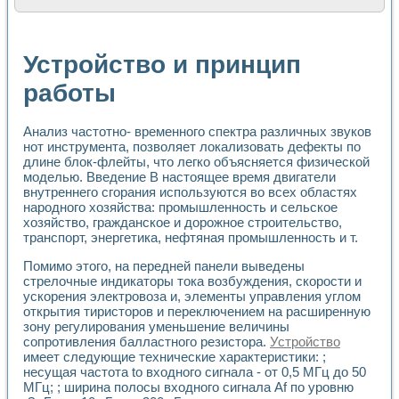
Расчет переноса аэрозоля и выпадения осадка в реально
Формирование линейной шкалы цвета модели CIE L*a*b с
Установка для измерения вольтамперных характеристик с
Устройство и принцип
Применение NI VISION для геометрического анализа в ме
Система температурной стабилизации
работы
Управление движением с помощью программно - аппаратног
Определение параметров всплывающих газовых пузырьков
Анализ частотно- временного спектра различных звуков
Система управления асинхронным тиристорным электроп
нот инструмента, позволяет локализовать дефекты по
Лазерный профилометр
длине блок-флейты, что легко объясняется физической
Применение средств NATIONAL INSTRUMENTS для автомат
моделью. Введение В настоящее время двигатели
Разработка автоматизированного стенда для исследован
внутреннего сгорания используются во всех областях
Автоматизированный стенд рентгеновской диагностики п
народного хозяйства: промышленность и сельское
Высокочувствительные оптоэлектронные дифракционные 
хозяйство, гражданское и дорожное строительство,
Установка для измерения диэлектрических свойств сегне
транспорт, энергетика, нефтяная промышленность и т.
Исследование кинетики зарождения и развития дефектов 
Помимо этого, на передней панели выведены
Лабораторный электрический импедансный томограф на б
стрелочные индикаторы тока возбуждения, скорости и
Микрозондовая система для характеризации механических
ускорения электровоза и, элементы управления углом
Метод траекторий в исследовании металлообрабатывающ
открытия тиристоров и переключением на расширенную
Промышленная автоматизация
зону регулирования уменьшение величины
Автоматизация технологических процессов получения дис
сопротивления балластного резистора.
Устройство
Использование систем технического зрения для контроля
имеет следующие технические характеристики: ;
Исследование электромагнитных переходных процессов при
несущая частота to входного сигнала - от 0,5 МГц до 50
Применение LabVIEW при разработке обучающих информа
МГц; ; ширина полосы входного сигнала Af по уровню