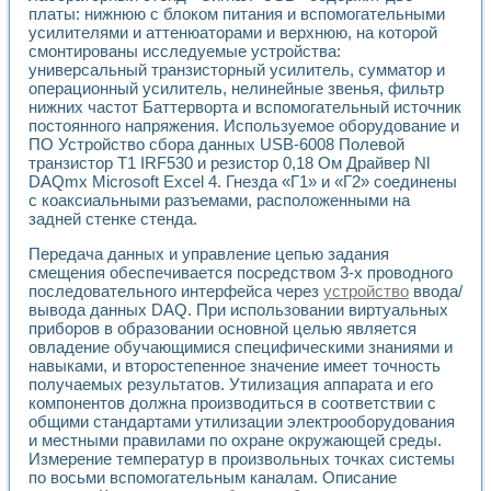
Применение LabVIEW для исследования течения в расши
платы: нижнюю с блоком питания и вспомогательными
усилителями и аттенюаторами и верхнюю, на которой
Создание виртуальной работы «Изучение магнитных свой
смонтированы исследуемые устройства:
Обратный маятник
универсальный транзисторный усилитель, сумматор и
Устройство для изучения основ интерфейсов обмена по п
операционный усилитель, нелинейные звенья, фильтр
Лабораторный практикум: изучение адиабатического расш
нижних частот Баттерворта и вспомогательный источник
Стенд для исследования электрических переходных харак
постоянного напряжения. Используемое оборудование и
Система статистической обработки результатов измерите
ПО Устройство сбора данных USB-6008 Полевой
Автоматизация лазерно-плазменных измерений с помощ
транзистор Т1 IRF530 и резистор 0,18 Ом Драйвер Nl
Модельно-измерительный комплекс. Назначение. Состав.
DAQmx Microsoft Excel 4. Гнезда «Г1» и «Г2» соединены
с коаксиальными разъемами, расположенными на
Использование технологий NATIONAL INSTRUMENTS для с
задней стенке стенда.
Учебный практикум "Спектральный и корреляционный ана
Учебный стенд для исследования принципа действия унив
Передача данных и управление цепью задания
Оборудование и программное обеспечение учебных лабор
смещения обеспечивается посредством 3-х проводного
Виртуальный лабораторный практикум для изучения техн
последовательного интерфейса через
устройство
ввода/
Управление роботом ТУР-10 средствами LabVIEW
вывода данных DAQ. При использовании виртуальных
Аппаратно-программный комплекс для исследования АЧХ 
приборов в образовании основной целью является
Автоматизированный дистанционный лабораторный практи
овладение обучающимися специфическими знаниями и
навыками, и второстепенное значение имеет точность
Исследование возможности реставрации одномерных сигн
получаемых результатов. Утилизация аппарата и его
Использование технологий NATIONAL INSTRUMENTS в оп
компонентов должна производиться в соответствии с
Разработка модификаций алгоритма полигармонической э
общими стандартами утилизации электрооборудования
Учебный стенд для исследования принципа действия унив
и местными правилами по охране окружающей среды.
Виртуальная система поддержки принимаемых решений в
Измерение температур в произвольных точках системы
Преемственность дисциплин «Моделирование систем» и «
по восьми вспомогательным каналам. Описание