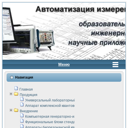
Меню
Навигация
Главная
Продукция
Универсальный лабораторный стенд "Сигнал-USB"
Аппарат комплексной квантовой терапии Интроскан
Внедрение
Компьютерная генераторно-измерительная система
Функциональные блоки стенда "Сигнал-USB"
Аппараты биорезонансной квантовой терапии серии СКАН