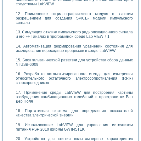
средствами LabVIEW
Применение осциллографического модуля с высоким
разрешением для создания SPICE- модели импульсного
сигнала
Симуляция отклика импульсного радиолокационного сигнала
и его FFT анализ в программной среде Lab VIEW 7.1
Автоматизация формирования уравнений состояния для
исследования переходных процессов в среде LabVIEW
Блок гальванической развязки для устройства сбора данных
NI USB-6009
Разработка автоматизированного стенда для измерения
относительного остаточного электросопротивления (RRR)
сверхпроводников
Применение среды LabVIEW для построения картины
возбуждения комбинационных колебаний в пространстве Ван
Дер Поля
Портативная система для определения показателей
качества электрической энергии
Использование LabVIEW для управления источником
питания PSP 2010 фирмы GW INSTEK
Устройство для снятия вольт-амперных характеристик