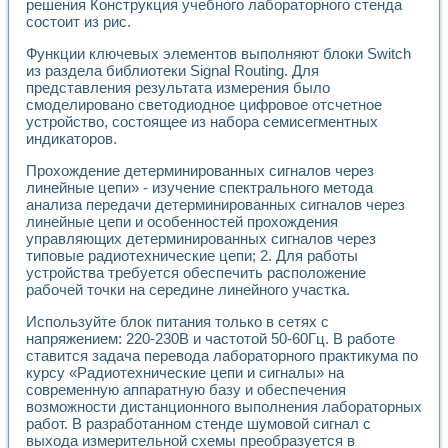
Универсальный стенд для исследования электрических ха
решения Конструкция учебного лабораторного стенда
Лабораторные практикумы по информационно-измерител
состоит из рис.
Виртуальный измеритель частотных характеристик на осн
Функции ключевых элементов выполняют блоки Switch
Лабораторный практикум по основам теории Коммутации
из раздела библиотеки Signal Routing. Для
Разработка виртуальной лабораторной работы «Имитаци
представления результата измерения было
Виртуальные практикумы по электротехнике в среде LabV
смоделировано светодиодное цифровое отсчетное
Из опыта внедрения в рамках национального проекта «Об
устройство, состоящее из набора семисегментных
Исследование эффективности решателей обыкновенных 
индикаторов.
Опыт разработки LabVIEW лабораторных практикумов н
Прохождение детерминированных сигналов через
Проблемы повышения качества образования и подготовки
линейные цепи» - изучение спектрального метода
Развитие LabVIEW лабораторного практикума по электр
анализа передачи детерминированных сигналов через
Разработка виртуальной лаборатории по электротехнике 
линейные цепи и особенностей прохождения
Усовершенствованные алгоритмы частотного анализа для
управляющих детерминированных сигналов через
Об опыте работы учебного центра «Технологии NATIONAL
типовые радиотехнические цепи; 2. Для работы
Технологии NI в магистерской программе «Прикладная фи
устройства требуется обеспечить расположение
Система диагностики двигателей постоянного тока
рабочей точки на середине линейного участка.
Автоматизированный стенд формирования электромагнитн
Используйте блок питания только в сетях с
Лабораторный практикум по курсу ИИС на базе оборудов
напряжением: 220-230В и частотой 50-60Гц. В работе
Партнеры
ставится задача перевода лабораторного практикума по
Академические и отраслевые институты
курсу «Радиотехнические цепи и сигналы» на
Учебные заведения
современную аппаратную базу и обеспечения
Бизнес
возможности дистанционного выполнения лабораторных
Контакты
работ. В разработанном стенде шумовой сигнал с
выхода измерительной схемы преобразуется в