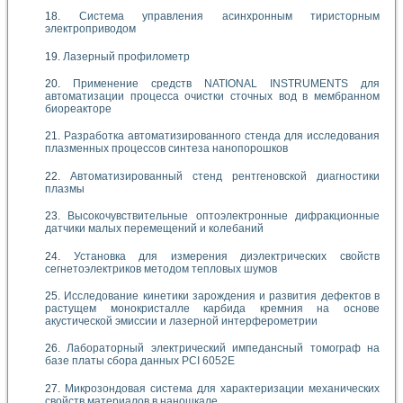
Система управления асинхронным тиристорным
электроприводом
Лазерный профилометр
Применение средств NATIONAL INSTRUMENTS для
автоматизации процесса очистки сточных вод в мембранном
биореакторе
Разработка автоматизированного стенда для исследования
плазменных процессов синтеза нанопорошков
Автоматизированный стенд рентгеновской диагностики
плазмы
Высокочувствительные оптоэлектронные дифракционные
датчики малых перемещений и колебаний
Установка для измерения диэлектрических свойств
сегнетоэлектриков методом тепловых шумов
Исследование кинетики зарождения и развития дефектов в
растущем монокристалле карбида кремния на основе
акустической эмиссии и лазерной интерферометрии
Лабораторный электрический импедансный томограф на
базе платы сбора данных PCI 6052E
Микрозондовая система для характеризации механических
свойств материалов в наношкале