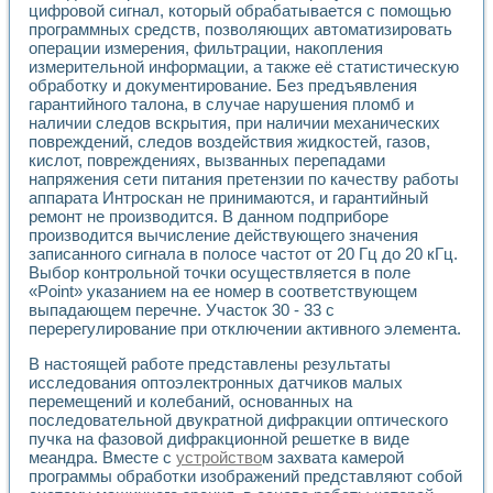
цифровой сигнал, который обрабатывается с помощью
программных средств, позволяющих автоматизировать
операции измерения, фильтрации, накопления
измерительной информации, а также её статистическую
обработку и документирование. Без предъявления
гарантийного талона, в случае нарушения пломб и
наличии следов вскрытия, при наличии механических
повреждений, следов воздействия жидкостей, газов,
кислот, повреждениях, вызванных перепадами
напряжения сети питания претензии по качеству работы
аппарата Интроскан не принимаются, и гарантийный
ремонт не производится. В данном подприборе
производится вычисление действующего значения
записанного сигнала в полосе частот от 20 Гц до 20 кГц.
Выбор контрольной точки осуществляется в поле
«Point» указанием на ее номер в соответствующем
выпадающем перечне. Участок 30 - 33 с
перерегулирование при отключении активного элемента.
В настоящей работе представлены результаты
исследования оптоэлектронных датчиков малых
перемещений и колебаний, основанных на
последовательной двукратной дифракции оптического
пучка на фазовой дифракционной решетке в виде
меандра. Вместе с
устройство
м захвата камерой
программы обработки изображений представляют собой