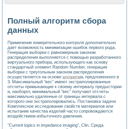
Расчет переноса аэрозоля и выпадения осадка в реально
Формирование линейной шкалы цвета модели CIE L*a*b с
Установка для измерения вольтамперных характеристик с
Полный алгоритм сбора
Применение NI VISION для геометрического анализа в ме
Система температурной стабилизации
данных
Управление движением с помощью программно - аппаратног
Определение параметров всплывающих газовых пузырьков
Применение измерительного контроля дополнительно
Система управления асинхронным тиристорным электроп
дает возможность минимизации ошибок первого рода.
Лазерный профилометр
Генерация выборки с равномерным законом
Применение средств NATIONAL INSTRUMENTS для автомат
распределения выполняется с помощью разработанного
Разработка автоматизированного стенда для исследован
виртуального прибора, использующего как основу
Автоматизированный стенд рентгеновской диагностики п
стандартный элемент Random Number, генерация
Высокочувствительные оптоэлектронные дифракционные 
выборки с треугольным законом распределения
Установка для измерения диэлектрических свойств сегне
осуществляется на основе
алгоритм
а, предложенного в
Исследование кинетики зарождения и развития дефектов 
3. Максимальный "вес" имеют экстраполированные
Лабораторный электрический импедансный томограф на б
отсчеты примыкающие к своему интервалу предыстории
и, наоборот, минимальный "вес" получают отсчеты
Микрозондовая система для характеризации механических
максимально удаленные от границы интервала с
Метод траекторий в исследовании металлообрабатывающ
которого они экстраполировались. Постановка задачи
Промышленная автоматизация
Комплексное исследование свойств материалов или
Автоматизация технологических процессов получения дис
испытание качества изделий часто сопровождаются
Использование систем технического зрения для контроля
воздействием избыточного давления.
Исследование электромагнитных переходных процессов при
Применение LabVIEW при разработке обучающих информа
"Current topics in impedance imaging", Clin. Среда