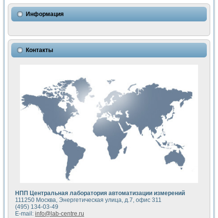
Использование NI LabVIEW для математического моделир
Исследовние возможности создания измерителя ВАХ фото
Информация
Математическое моделирование генератора сигналов - и
Моделирование и экспериментальное исследование линей
Применение осциллографического модуля с высоким разр
Симуляция отклика импульсного радиолокационного сигнал
Контакты
Автоматизация формирования уравнений состояния для и
Блок гальванической развязки для устройства сбора данн
Разработка автоматизированного стенда для измерения о
Применение среды LabVIEW для построения картины возб
Портативная система для определения показателей качес
Использование LabVIEW для управления источником пит
Устройство для снятия вольт-амперных характеристик со
Передовые научные технологии: нано-, фемто-, биотехнологи
Автоматизированная установка по измерению временных 
Автоматизированный лабораторный комплекс на базе Lab
Визуализация моделирования и оптимизации тепловой об
Виртуальный прибор для исследования функциональных в
Исследование возможности создания экономичного виртуа
Исследование кинетики движения макрочастиц в упорядо
Комплекс автоматизированной диагностики крови
НПП Центральная лаборатория автоматизации измерений
Метод прогнозирования свойств дисперсных продуктов п
111250 Москва, Энергетическая улица, д.7, офис 311
Недорогая система управления сверхпроводящим соленои
(495) 134-03-49
E-mail:
info@lab-centre.ru
Применение технологий NI в курсе экспериментальной фи