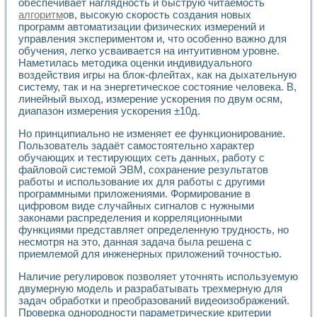
обеспечивает наглядность и быструю читаемость
Разработка виртуальных тренажеров путем моделировани
алгоритм
ов, высокую скорость создания новых
Система блокировок, сигнализации и защиты ускорителя 
программ автоматизации физических измерений и
Система сбора данных и управления процессом цементир
управления экспериментом и, что особенно важно для
Управление температурой газовой среды специальной ба
обучения, легко усваивается на интуитивном уровне.
Разработка программного обеспечения с использованием
Наметилась методика оценки индивидуального
Использование технологий NATIONAL INSTRUMENTS при ра
воздействия игры на блок-флейтах, как на дыхательную
Оборудование для промышленной термотрансферной мар
систему, так и на энергетическое состояние человека. В,
Автоматизация реометрических исследований на базе La
линейный выход, измерение ускорения по двум осям,
Применение измерителя иммитанса для исследова¬ния эле
диапазон измерения ускорения ±10д.
Исследование электромагнитных переходных процессов при
Но принципиально не изменяет ее функционирование.
Стенд для исследования электрических переходных харак
Пользователь задаёт самостоятельно характер
Автоматизация контроля сварных швов на базе техноло
обучающих и тестирующих сеть данных, работу с
Измерительный контроль с применением неиндустриальны
файловой системой ЭВМ, сохранение результатов
Моделирование надежности и эффективности систем упра
работы и использование их для работы с другими
Лабораторные практикумы и учебные стенды
программными приложениями. Формирование в
Автоматизация лабораторного стенда по измерению проф
цифровом виде случайных сигналов с нужными
законами распределения и корреляционными
Автоматизированные лабораторные комплексы для вузов,
функциями представляет определенную трудность, но
Виртуальный прибор для исследования нелинейных рези
несмотря на это, данная задача была решена с
Использование виртуальных приборов в процесе изучения
приемлемой для инженерных приложений точностью.
Использование программ ELECTRONICS WORKBENCH-MULTI
Лабораторный практикум по дисциплине «Цифровые вычис
Наличие регулировок позволяет уточнять используемую
Лабораторный практикум по ИНС на основе LabVIEW
двумерную модель и разрабатывать трехмерную для
Лабораторный практикум по основам теории коммутации
задач обработки и преобразований видеоизображений.
Опыт использования NI LabVIEW для создания лабораторн
Проверка однородности параметрические критерии