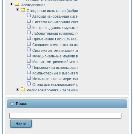
Исследования
Стендовые испытания (виброакустика, тензометрия и т.п.)
Автоматизированная система измерения параметров дизе
Система мониторинга состояния тяговых электродвигателей
Контроль духовых музыкальных инструментов
Лабораторный комплекс по исследованию элементной ба
Применение LabVIEW real-time module для моделирования
Создание комплекса по измерению скорости подвижного с
Система автоматизации экспериментальных исследований 
Функциональные модули в стандарте Nl SCXI для ультраз
Магнитометрический метод в дефектоскопии сварных шво
Перспективы использования машинного зрения в составе
Компьютерные измерительные системы для лабораторных
Испытательно-измерительный комплекс аппаратуры для о
Стенд для исследований рабочих процессов ДВС в динам
Радиоэлектроника и телекоммуникации
LabVIEW в расчетах радиолиний систем передачи данных
Аппаратно-программный комплекс для исследования АЧХ 
Поиск
Виртуальный лабораторный стенд для исследования пар
Измерение шумовых параметров операционных усилител
Измерительный преобразователь на основе цифровой обр
Инструменты для исследования выравнивания электричес
Инструменты для исследования компенсации эхо-сигнало