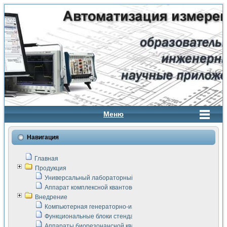
Меню
Навигация
Главная
Продукция
Универсальный лабораторный стенд "Сигнал-USB"
Аппарат комплексной квантовой терапии Интроскан
Внедрение
Компьютерная генераторно-измерительная система
Функциональные блоки стенда "Сигнал-USB"
Аппараты биорезонансной квантовой терапии серии СКАН