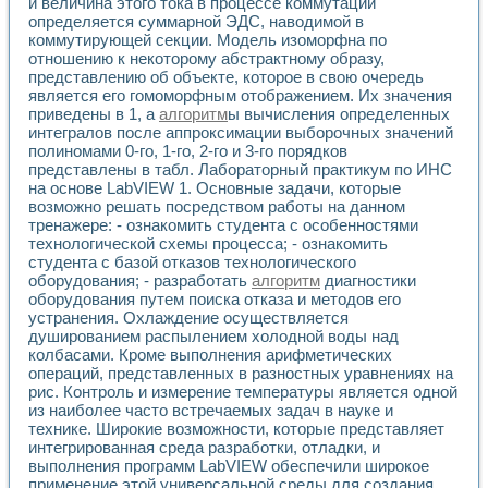
Универсальный стенд для исследования электрических ха
и величина этого тока в процессе коммутации
определяется суммарной ЭДС, наводимой в
Лабораторные практикумы по информационно-измерител
коммутирующей секции. Модель изоморфна по
Виртуальный измеритель частотных характеристик на осн
отношению к некоторому абстрактному образу,
Лабораторный практикум по основам теории Коммутации
представлению об объекте, которое в свою очередь
Разработка виртуальной лабораторной работы «Имитаци
является его гомоморфным отображением. Их значения
Виртуальные практикумы по электротехнике в среде LabV
приведены в 1, а
алгоритм
ы вычисления определенных
Из опыта внедрения в рамках национального проекта «Об
интегралов после аппроксимации выборочных значений
Исследование эффективности решателей обыкновенных 
полиномами 0-го, 1-го, 2-го и 3-го порядков
Опыт разработки LabVIEW лабораторных практикумов н
представлены в табл. Лабораторный практикум по ИНС
Проблемы повышения качества образования и подготовки
на основе LabVIEW 1. Основные задачи, которые
возможно решать посредством работы на данном
Развитие LabVIEW лабораторного практикума по электр
тренажере: - ознакомить студента с особенностями
Разработка виртуальной лаборатории по электротехнике 
технологической схемы процесса; - ознакомить
Усовершенствованные алгоритмы частотного анализа для
студента с базой отказов технологического
Об опыте работы учебного центра «Технологии NATIONAL
оборудования; - разработать
алгоритм
диагностики
Технологии NI в магистерской программе «Прикладная фи
оборудования путем поиска отказа и методов его
Система диагностики двигателей постоянного тока
устранения. Охлаждение осуществляется
Автоматизированный стенд формирования электромагнитн
душированием распылением холодной воды над
Лабораторный практикум по курсу ИИС на базе оборудов
колбасами. Кроме выполнения арифметических
операций, представленных в разностных уравнениях на
Партнеры
рис. Контроль и измерение температуры является одной
Академические и отраслевые институты
из наиболее часто встречаемых задач в науке и
Учебные заведения
технике. Широкие возможности, которые представляет
Бизнес
интегрированная среда разработки, отладки, и
Контакты
выполнения программ LabVIEW обеспечили широкое
применение этой универсальной среды для создания