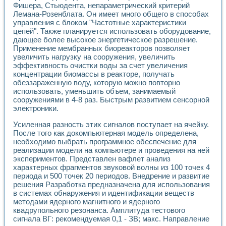
Фишера, Стьюдента, непараметрический критерий
Применение LabVIEW для исследования течения в расши
Лемана-Розенблата. Он имеет много общего в способах
Создание виртуальной работы «Изучение магнитных свой
управления с блоком "Частотные характеристики
Обратный маятник
цепей". Также планируется использовать оборудование,
Устройство для изучения основ интерфейсов обмена по п
дающее более высокое энергетическое разрешение.
Лабораторный практикум: изучение адиабатического расш
Применение мембранных биореакторов позволяет
Стенд для исследования электрических переходных харак
увеличить нагрузку на сооружения, увеличить
Система статистической обработки результатов измерите
эффективность очистки воды за счет увеличения
Автоматизация лазерно-плазменных измерений с помощ
концентрации биомассы в реакторе, получать
обеззараженную воду, которую можно повторно
Модельно-измерительный комплекс. Назначение. Состав.
использовать, уменьшить объем, занимаемый
Использование технологий NATIONAL INSTRUMENTS для с
сооружениями в 4-8 раз. Быстрым развитием сенсорной
Учебный практикум "Спектральный и корреляционный ана
электроники.
Учебный стенд для исследования принципа действия унив
Оборудование и программное обеспечение учебных лабор
Усиленная разность этих сигналов поступает на ячейку.
Виртуальный лабораторный практикум для изучения техн
После того как докомпьютерная модель определена,
Управление роботом ТУР-10 средствами LabVIEW
необходимо выбрать программное обеспечение для
Аппаратно-программный комплекс для исследования АЧХ 
реализации модели на компьютере и проведения на ней
экспериментов. Представлен вафлет анализ
Автоматизированный дистанционный лабораторный практи
характерных фрагментов звуковой волны из 100 точек 4
Исследование возможности реставрации одномерных сигн
периода и 500 точек 20 периодов. Внедрение и развитие
Использование технологий NATIONAL INSTRUMENTS в оп
решения Разработка предназначена для использования
Разработка модификаций алгоритма полигармонической э
в системах обнаружения и идентификации веществ
Учебный стенд для исследования принципа действия унив
методами ядерного магнитного и ядерного
Виртуальная система поддержки принимаемых решений в
квадрупольного резонанса. Амплитуда тестового
Преемственность дисциплин «Моделирование систем» и «
сигнала ВГ: рекомендуемая 0,1 - ЗВ; макс. Направление