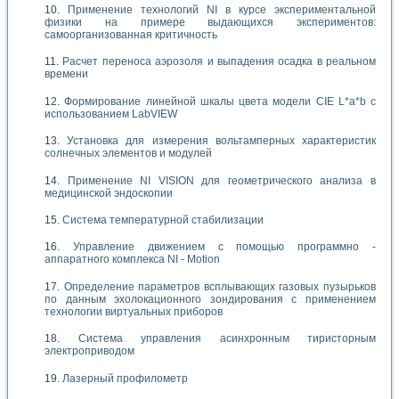
Применение технологий NI в курсе экспериментальной
физики на примере выдающихся экспериментов:
самоорганизованная критичность
Расчет переноса аэрозоля и выпадения осадка в реальном
времени
Формирование линейной шкалы цвета модели CIE L*a*b с
использованием LabVIEW
Установка для измерения вольтамперных характеристик
солнечных элементов и модулей
Применение NI VISION для геометрического анализа в
медицинской эндоскопии
Система температурной стабилизации
Управление движением с помощью программно -
аппаратного комплекса NI - Motion
Определение параметров всплывающих газовых пузырьков
по данным эхолокационного зондирования с применением
технологии виртуальных приборов
Система управления асинхронным тиристорным
электроприводом
Лазерный профилометр