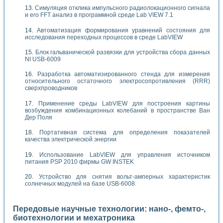
Симуляция отклика импульсного радиолокационного сигнала
и его FFT анализ в программной среде Lab VIEW 7.1
Автоматизация формирования уравнений состояния для
исследования переходных процессов в среде LabVIEW
Блок гальванической развязки для устройства сбора данных
NI USB-6009
Разработка автоматизированного стенда для измерения
относительного остаточного электросопротивления (RRR)
сверхпроводников
Применение среды LabVIEW для построения картины
возбуждения комбинационных колебаний в пространстве Ван
Дер Поля
Портативная система для определения показателей
качества электрической энергии
Использование LabVIEW для управления источником
питания PSP 2010 фирмы GW INSTEK
Устройство для снятия вольт-амперных характеристик
солнечных модулей на базе USB-6008
Передовые научные технологии: нано-, фемто-,
биотехнологии и мехатроника