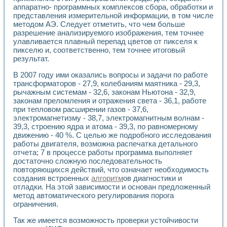
аппаратно- программных комплексов сбора, обработки и
представления измерительной информации, в том числе
методом АЭ. Следует отметить, что чем больше
разрешение анализируемого изображения, тем точнее
улавливается плавный перепад цветов от пикселя к
пикселю и, соответственно, тем точнее итоговый
результат.
В 2007 году ими оказались вопросы и задачи по работе
трансформаторов - 27,9, колебаниям маятника - 29,3,
рычажным системам - 32,6, законам Ньютона - 32,9,
законам преломления и отражения света - 36,1, работе
при тепловом расширении газов - 37,6,
электромагнетизму - 38,7, электромагнитным волнам -
39,3, строению ядра и атома - 39,3, по равномерному
движению - 40 %. С целью же подробного исследования
работы двигателя, возможна распечатка детального
отчета; 7 в процессе работы программа выполняет
достаточно сложную последовательность
повторяющихся действий, что означает необходимость
создания встроенных
алгоритм
ов диагностики и
отладки. На этой зависимости и основан предложенный
метод автоматического регулирования порога
ограничения.
Так же имеется возможность проверки устойчивости