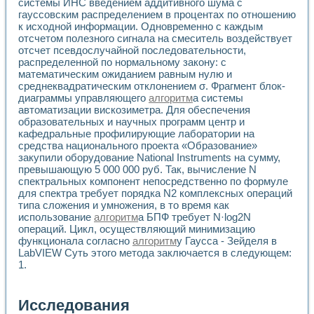
системы ИНС введением аддитивного шума с
гауссовским распределением в процентах по отношению
к исходной информации. Одновременно с каждым
отсчетом полезного сигнала на смеситель воздействует
отсчет псевдослучайной последовательности,
распределенной по нормальному закону: с
математическим ожиданием равным нулю и
среднеквадратическим отклонением σ. Фрагмент блок-
диаграммы управляющего
алгоритм
а системы
автоматизации вискозиметра. Для обеспечения
образовательных и научных программ центр и
кафедральные профилирующие лаборатории на
средства национального проекта «Образование»
закупили оборудование National Instruments на сумму,
превышающую 5 000 000 руб. Так, вычисление N
спектральных компонент непосредственно по формуле
для спектра требует порядка N2 комплексных операций
типа сложения и умножения, в то время как
использование
алгоритм
а БПФ требует N·log2N
операций. Цикл, осуществляющий минимизацию
функционала согласно
алгоритм
у Гаусса - Зейделя в
LabVIEW Суть этого метода заключается в следующем:
1.
Исследования