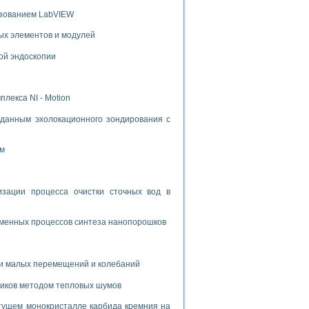
ьзованием LabVIEW
ых элементов и модулей
ой эндоскопии
лекса NI - Motion
данным эхолокационного зондирования с
ом
ации процесса очистки сточных вод в
зменных процессов синтеза нанопорошков
и малых перемещений и колебаний
риков методом тепловых шумов
тущем монокристалле карбида кремния на