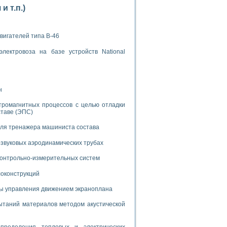
 т.п.)
вигателей типа В-46
лектровоза на базе устройств National
применением технологии виртуальных приборов
н
ранном биореакторе
в
тромагнитных процессов с целью отладки
ставе (ЭПС)
для тренажера машиниста состава
 основе акустической эмиссии и лазерной интерферометрии
звуковых аэродинамических трубах
 контрольно-измерительных систем
локонструкций
мы управления движением экраноплана
боров
таний материалов методом акустической
агрузок
химических предприятий
пределения тепловых и электрических