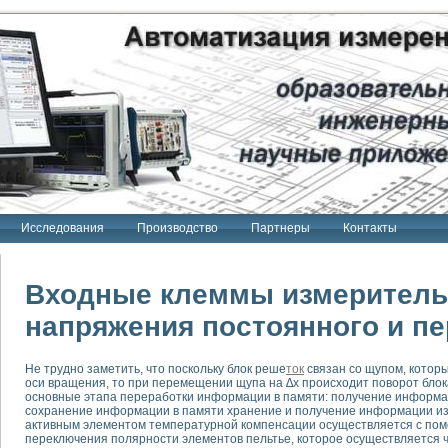
Исследования
Производство
Партнеры
Контакты
Входные клеммы измеритель
напряжения постоянного и пе
тенд "Сигнал-USB"
Не трудно заметить, что поскольку блок реше
ток
связан со щупом, котор
 терапии Интроскан
оси вращения, то при перемещении щупа на ∆х происходит поворот блока
основные этапа переработки информации в памяти: получение информац
ерительная система
сохранение информации в памяти хранение и получение информации из
активным элементом температурной компенсации осуществляется с по
Сигнал-USB"
переключения полярности элементов пельтье, которое осуществляется
товой терапии серии СКАН