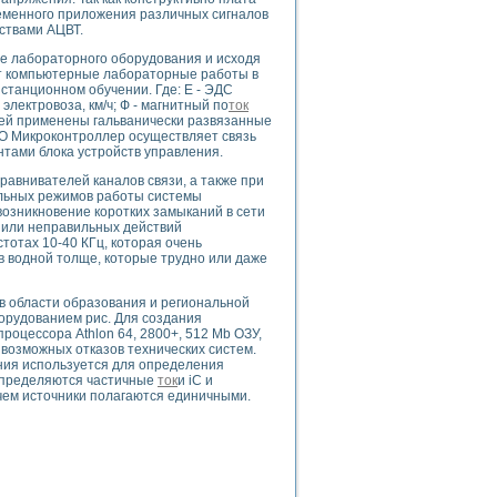
ого осциллографа и исследования методов расширения его полосы пропуска
еменного приложения различных сигналов
рений
дствами АЦВТ.
життера
ие лабораторного оборудования и исходя
боратории средствами LabVIEW
ют компьютерные лабораторные работы в
станционном обучении. Где: Е - ЭДС
ого сигнала
электровоза, км/ч; Ф - магнитный по
ток
IEW 7.1
лей применены гальванически развязанные
abVIEW
О Микроконтроллер осуществляет связь
ами блока устройств управления.
ния (RRR) сверхпроводников
авнивателей каналов связи, а также при
льных режимов работы системы
нстве Ван Дер Поля
возникновение коротких замыканий в сети
 или неправильных действий
тотах 10-40 КГц, которая очень
в водной толще, которые трудно или даже
в области образования и региональной
орудованием рис. Для создания
оцессора Athlon 64, 2800+, 512 Mb ОЗУ,
нных информационных технологий и программных средств
 возможных отказов технических систем.
ия используется для определения
страполяции
 Определяются частичные
ток
и iC и
 в среде LabVIEW
ичем источники полагаются единичными.
амоорганизованная критичность