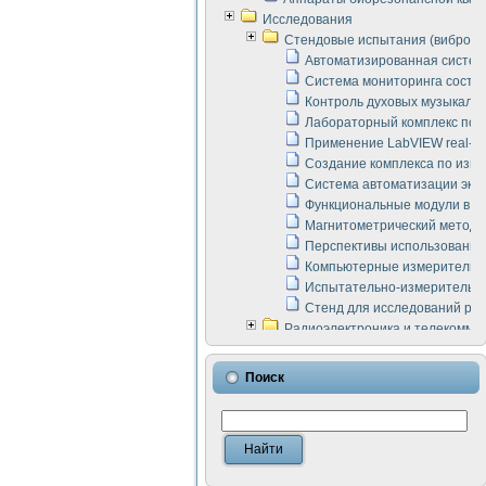
Исследования
Стендовые испытания (виброакус
Автоматизированная систем
Система мониторинга состоян
Контроль духовых музыкаль
Лабораторный комплекс по 
Применение LabVIEW real-ti
Создание комплекса по изме
Система автоматизации эксп
Функциональные модули в ст
Магнитометрический метод 
Перспективы использования
Компьютерные измерительны
Испытательно-измерительны
Стенд для исследований раб
Радиоэлектроника и телекомму
LabVIEW в расчетах радиол
Аппаратно-программный ком
Поиск
Виртуальный лабораторный 
Измерение шумовых параме
Измерительный преобразова
Инструменты для исследова
Инструменты для исследова