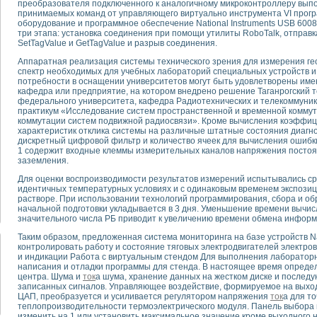
преобразователя подключенного к аналогичному микроконтроллеру вы
принимаемых команд от управляющего виртуально инструмента VI прог
оборудование и программное обеспечение National Instruments USB 600
тика, тензометрия и т.п.)
три этапа: установка соединения при помощи утилиты RoboTalk, отправ
а измерения параметров дизельных двигателей типа В-46
SetTagValue и GetTagValue и разрыв соединения.
ия тяговых электродвигателей электровоза на базе устройств National Instr
Аппаратная реализация системы технического зрения для измерения гео
ных инструментов
спектр необходимых для учебных лабораторий специальных устройств и 
исследованию элементной базы машин
потребности в оснащении университетов могут быть удовлетворены име
кафедра или предприятие, на котором внедрено решение Таганрогский 
me module для моделирования электромагнитных процессов с целью отладки
федерального университета, кафедра Радиотехнических и телекоммуни
рению скорости подвижного состава для тренажера машиниста состава
практикум «Исследование систем пространственной и временной комму
ериментальных исследований в гиперзвуковых аэродинамических трубах
коммутации систем подвижной радиосвязи». Кроме вычисления коэффиц
характеристик отклика системы на различные штатные состояния диагн
андарте Nl SCXI для ультразвуковых контрольно-измерительных систем
дискретный цифровой фильтр и количество ячеек для вычисления ошибки
в дефектоскопии сварных швов металлоконструкций
1 содержит входные клеммы измерительных каналов напряжения постоя
заземления.
 машинного зрения в составе системы управления движением экраноплана
е системы для лабораторных испытаний материалов методом акустической
Для оценки воспроизводимости результатов измерений испытывались сра
й комплекс аппаратуры для определения тепловых и электрических характе
идентичных температурных условиях и с одинаковым временем экспозиц
растворе. При использовании технологий программирования, сбора и об
очих процессов ДВС в динамических режимах
начальной подготовки укладывается в 3 дня. Уменьшение времени вычис
никации
значительного числа РБ приводит к увеличению времени обмена инфор
иний систем передачи данных
Таким образом, предложенная система мониторинга на базе устройств Nat
плекс для исследования АЧХ и ФЧХ активных фильтров
контролировать работу и состояние тяговых электродвигателей электро
стенд для исследования параметров двухполюсников резонансным методом
и индикации Работа с виртуальным стендом Для выполнения лаборатор
написания и отладки программы для стенда. В настоящее время определ
тров операционных усилителей с применением аппаратно-программных ср
центра. Шума и
ток
а шума, хранение данных на жестком диске и послед
тель на основе цифровой обработки выборок мгновенных значений
записанных сигналов. Управляющее воздействие, формируемое на выхо
ния выравнивания электрических каналов
ЦАП, преобразуется и усиливается регулятором напряжения
ток
а для т
теплопроизводительности термоэлектрического модуля. Панель выбора 
ния компенсации эхо-сигналов
изменить на 1 или установить максимальное значение кроме выходного н