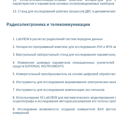
енажеров путем моделирования технологических процессов пищевых произво
характеристик и параметров силовых полупроводниковых приборов
изации и защиты ускорителя ЛУЭ-200
равления процессом цементирования нефтегазовых скважин
Стенд для исследований рабочих процессов ДВС в динамических
азовой среды специальной барокамеры
еспечения с использованием среды графического программирования LabVIE
Радиоэлектроника и телекоммуникации
NATIONAL INSTRUMENTS при разработке автоматизированного комплекса для
енной термотрансферной маркировки изделий
ких исследований на базе LabVIEW
LabVIEW в расчетах радиолиний систем передачи данных
танса для исследова¬ния электрофизических свойств аморфного гидрогениз
ных переходных процессов при коротких замыканиях в узлах электрических н
Аппаратно-программный комплекс для исследования АЧХ и ФЧХ а
ктрических переходных характеристик асинхронных двигателей при пуске
Виртуальный лабораторный стенд для исследования параметров
арных швов на базе технологий фирмы NATIONAL INSTRUMENTS
применением неиндустриальных камер в производственных условиях
Измерение шумовых параметров операционных усилителей 
и эффективности систем управления в интегрированных средах
средств NATIONAL INSTRUMENTS
ебные стенды
Измерительный преобразователь на основе цифровой обработки 
го стенда по измерению профиля зеркальной антенны и построению диагра
торные комплексы для вузов, осуществляющих подготовку специалистов по
Инструменты для исследования выравнивания электрических кан
следования нелинейных резистивных цепей
приборов в процесе изучения специальных дисциплин в технических коллед
Инструменты для исследования компенсации эхо-сигналов
LECTRONICS WORKBENCH-MULTISIM для электротехнической подготовки инже
Использование NI LabVIEW для математического моделирования 
 дисциплине «Цифровые вычислительные устройства и микропроцессоры приб
осциллографа и исследования методов расширения его полосы про
 ИНС на основе LabVIEW
Исследовние возможности создания измерителя ВАХ фотоэ
 основам теории коммутации
измерений
IEW для создания лабораторного практикума по измерениям магнитных вели