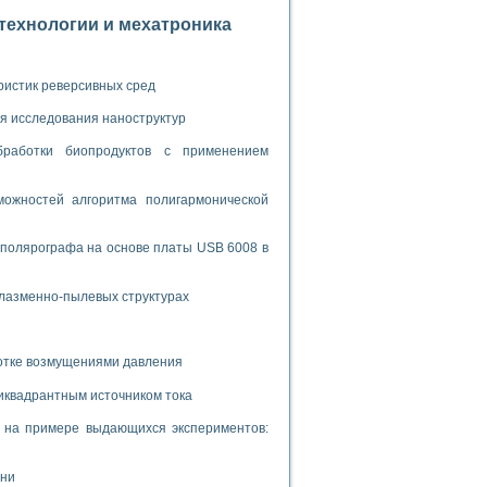
ламп
отехнологии и мехатроника
мерения температуры» в среде LabVIEW
ристик реверсивных сред
я исследования наноструктур
в Нижегородском госуниверситете им. Н.И. Лобачевского
ых систем моделирования
бработки биопродуктов с применением
й среде
ожностей алгоритма полигармонической
 полярографа на основе платы USB 6008 в
и информатики
го образовательного проекта РУДН
плазменно-пылевых структурах
ботке возмущениями давления
иквадрантным источником тока
и на примере выдающихся экспериментов:
ени