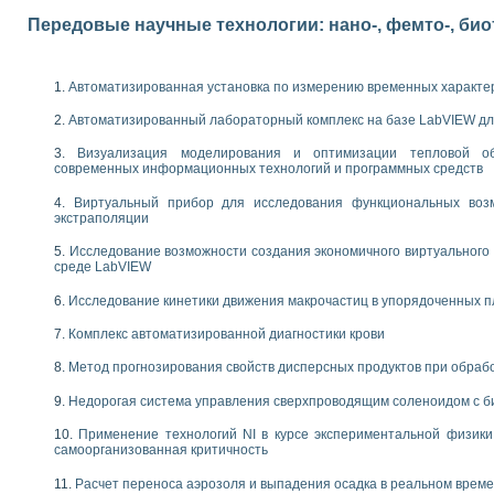
следования электрических характеристик газоразрядных и люминесцентных 
по информационно-измерительным системам (ИИС)
Передовые научные технологии: нано-, фемто-, би
тотных характеристик на основе использования звуковой карты ПК
 основам теории Коммутации
бораторной работы «Имитационное моделирование погрешностей канала из
Автоматизированная установка по измерению временных характе
электротехнике в среде LabVIEW
Автоматизированный лабораторный комплекс на базе LabVIEW дл
х национального проекта «Образование» технологий NATIONAL INSTRUMENTS 
ти решателей обыкновенных дифференциальных уравнений инструментальн
Визуализация моделирования и оптимизации тепловой о
абораторных практикумов на кафедре информационных систем МИРЭА
современных информационных технологий и программных средств
ва образования и подготовки преподавателей для работы в ИКТ насыщенно
Виртуальный прибор для исследования функциональных возм
рного практикума по электронике кафедры информационных систем МИРЭА
экстраполяции
оратории по электротехнике в среде MULTISIM
Исследование возможности создания экономичного виртуального
итмы частотного анализа для LabWindows/CVI и LabVIEW
среде LabVIEW
центра «Технологии NATIONAL INSTRUMENTS» в ростовском колледже связи 
ой программе «Прикладная физика и физическая информатика» инновационно
Исследование кинетики движения макрочастиц в упорядоченных 
елей постоянного тока
Комплекс автоматизированной диагностики крови
формирования электромагнитного поля для испытаний изделий авионики
 курсу ИИС на базе оборудования NI CompactDAQ
Метод прогнозирования свойств дисперсных продуктов при обра
ституты
Недорогая система управления сверхпроводящим соленоидом с б
Применение технологий NI в курсе экспериментальной физик
самоорганизованная критичность
Расчет переноса аэрозоля и выпадения осадка в реальном врем