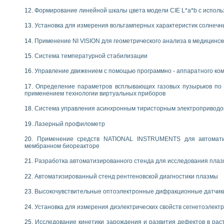
Формирование линейной шкалы цвета модели CIE L*a*b с испол
Установка для измерения вольтамперных характеристик солнечн
Применение NI VISION для геометрического анализа в медицинск
Система температурной стабилизации
Управление движением с помощью программно - аппаратного комп
Определение параметров всплывающих газовых пузырьков по 
применением технологии виртуальных приборов
Система управления асинхронным тиристорным электропривод
Лазерный профилометр
Применение средств NATIONAL INSTRUMENTS для автоматиз
мембранном биореакторе
Разработка автоматизированного стенда для исследования пла
Автоматизированный стенд рентгеновской диагностики плазмы
Высокочувствительные оптоэлектронные дифракционные датчик
Установка для измерения диэлектрических свойств сегнетоэлект
Исследование кинетики зарождения и развития дефектов в рас