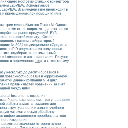
полняющего мостовую функцию конвертора
раммы LabVIEW. Используемое
8, LabVIEW. Взаимодействие происходит в
ка и прием данных при помощи утилит
uments
метрии микрообъектов Текст / М. Однако
программ столь широк, что далеко не все
ющейся на рынке продукцией. ВУЗ,
технологический институт Южного
 систем управления электрооборудованием на электроподвижном составе (Э
кационных систем: лабораторный
тации» № 3984 по дисциплине «Средства
иентов PID регулятора из полученных
остики, подбирается оптимальный
 в I компоненте интегрирования. Рисунок
нного и переменного
ток
а, а также клемму
 эмиссии
зу несколько до десяти образцов в
ристик и параметров силовых полупроводниковых приборов
ии поверхности образца в коррозионном
работки данных компании NI 4 цикл
ления правых частей уравнений за счет
мацией между ними.
ional Instruments позволит
воза. Расположение элементов управления
ной работы выдается задание для
ена структура, цели и задачи учебного
едств NATIONAL INSTRUMENTS
ующую математическую обработку
де цифро-аналогового преобразователя
очного изменения
параметра, значение которого нужно
апряжения. Так как конструктивно плата