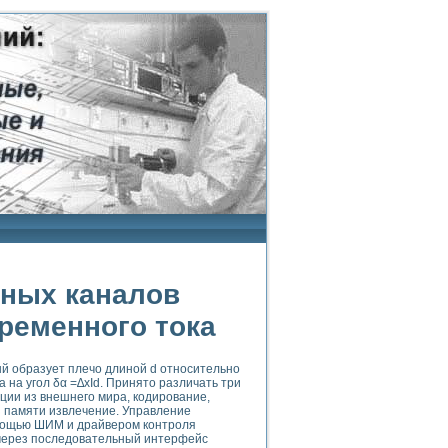
ных каналов
ременного тока
ый образует плечо длиной d относительно
 на угол δα =∆хId. Принято различать три
ии из внешнего мира, кодирование,
 памяти извлечение. Управление
мощью ШИМ и драйвером контроля
 через последовательный интерфейс