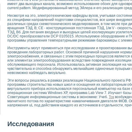
для математического моделирования сверхширокополосного стробоскопическ
имеет два выходных канала, возможно использование обоих для одновр
оздания измерителя ВАХ фотоэлементов на базе виртуальных средств изме
current pattern. Модифицированный метод Эйлера и его реализация сре
ие генератора сигналов - имитатора джиттера и измерителя параметров д
Несмотря на это, электротехнические кафедры вузов, учитывая состоян
нтальное исследование линейных антенн и антенных решеток в учебной ла
из специфики направлений подготовки специалистов, все шире внедря
различных средах схемотехнического моделирования, в том числе при ди
ского модуля с высоким разрешением для создания SPICE- модели импульсн
вращения ТЭД, В; СЕ - конструкционная постоянная ТЭД, 1/м V - скорость 
ого радиолокационного сигнала и его FFT анализ в программной среде Lab V
ТЭД, Вб. Для питания входных и выходных цепей изолирующих усилите
я уравнений состояния для исследования переходных процессов в среде L
DC/DC преобразователи DCP 0105015. Используемое оборудование и П
программы управления температурными режимами барокамеры с элемент
ки для устройства сбора данных NI USB-6009
ного стенда для измерения относительного остаточного электросопротивле
Инструменты могут применяться при исследовании и проектировании выр
проведении лабораторных работ. Основной причиной нарушения норма
для построения картины возбуждения комбинационных колебаний в простра
электроснабжения, и связанных с этим переходных процессов является 
ределения показателей качества электрической энергии
или элементах электрооборудования вследствие повреждения изоляции
 управления источником питания PSP 2010 фирмы GW INSTEK
обслуживающего персонала. Использовалась активная эхолокация на час
чувствительна и способна обнаружить мельчайшие одиночные пузырьки 
т-амперных характеристик солнечных модулей на базе USB-6008
невозможно наблюдать визуально.
 нано-, фемто-, биотехнологии и мехатроника
Эти вопросы решались в рамках реализации Национального проекта РФ 
вка по измерению временных характеристик реверсивных сред
программы строительства новых школ и оснащения их лабораторным об
торный комплекс на базе LabVIEW для исследования наноструктур
виртуального прибора использовался персональный компьютер на базе пр
я и оптимизации тепловой обработки биопродуктов с применением совреме
операционная система Windows ХР, программа Lab View 7. Изучает базы
Советующие информационные системы в экономике: Учеб.
Ток
возбужден
следования функциональных возможностей алгоритма полигармонической эк
магнитного потока по характеристике намагничивания двигателя ФIОВ.
оздания экономичного виртуального полярографа на основе платы USB 6008
напряжения uL под действием каждого из источников в отдельности, пр
жения макрочастиц в упорядоченных плазменно-пылевых структурах
й диагностики крови
йств дисперсных продуктов при обработке возмущениями давления
Исследования
ния сверхпроводящим соленоидом с биквадрантным источником тока
 курсе экспериментальной физики на примере выдающихся экспериментов: с