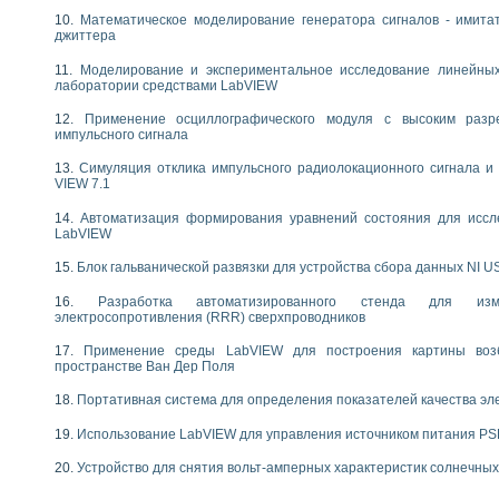
следования течения в расширяющемся канале
Математическое моделирование генератора сигналов - имита
ты «Изучение магнитных свойств ферромагнетиков. Петля гистерезиса» с и
джиттера
Моделирование и экспериментальное исследование линейны
нов интерфейсов обмена по протоколам RS232 и GPIB / имитатор оконечного
лаборатории средствами LabVIEW
учение адиабатического расширения газов
Применение осциллографического модуля с высоким раз
ктрических переходных характеристик асинхронных двигателей при пуске
импульсного сигнала
аботки результатов измерительного экспримента
азменных измерений с помощью LabVIEW
Симуляция отклика импульсного радиолокационного сигнала и 
мплекс. Назначение. Состав. Возможности
VIEW 7.1
NATIONAL INSTRUMENTS для создания систем автоматизированного лаборат
Автоматизация формирования уравнений состояния для иссл
альный и корреляционный анализ"
LabVIEW
ания принципа действия универсального цифрового вольтметра
е обеспечение учебных лабораторных стендов
Блок гальванической развязки для устройства сбора данных NI U
практикум для изучения технологии выращивания полупроводниковых и опти
Разработка автоматизированного стенда для изме
 средствами LabVIEW
электросопротивления (RRR) сверхпроводников
плекс для исследования АЧХ и ФЧХ активных фильтров
Применение среды LabVIEW для построения картины воз
ционный лабораторный практикум по курсу «радиотехнические цепи и сигна
пространстве Ван Дер Поля
реставрации одномерных сигналов на основе алгоритма полигармонической 
NATIONAL INSTRUMENTS в операционной системе LINUX
Портативная система для определения показателей качества эл
горитма полигармонической экстраполяции в среде LabVIEW
Использование LabVIEW для управления источником питания P
ания принципа действия универсального цифрового вольтметра
ржки принимаемых решений в среде LabVIEW
Устройство для снятия вольт-амперных характеристик солнечны
 «Моделирование систем» и «Автоматизация проектирования систем и средс