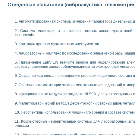
Стендовые испытания (виброакустика, тензометрия и
 выпадения осадка в реальном времени
лы цвета модели CIE L*a*b с использованием LabVIEW
льтамперных характеристик солнечных элементов и модулей
Автоматизированная система измерения параметров дизельных д
еометрического анализа в медицинской эндоскопии
билизации
Система мониторинга состояния тяговых электродвигателей э
ощью программно - аппаратного комплекса NI - Motion
Instruments
плывающих газовых пузырьков по данным эхолокационного зондирования с 
Контроль духовых музыкальных инструментов
онным тиристорным электроприводом
Лабораторный комплекс по исследованию элементной базы маши
AL INSTRUMENTS для автоматизации процесса очистки сточных вод в мемб
нного стенда для исследования плазменных процессов синтеза нанопорошко
Применение LabVIEW real-time module для моделирования элек
систем управления электрооборудованием на электроподвижном со
рентгеновской диагностики плазмы
электронные дифракционные датчики малых перемещений и колебаний
Создание комплекса по измерению скорости подвижного состава 
электрических свойств сегнетоэлектриков методом тепловых шумов
ждения и развития дефектов в растущем монокристалле карбида кремния на
Система автоматизации экспериментальных исследований в гипер
й импедансный томограф на базе платы сбора данных PCI 6052E
Функциональные модули в стандарте Nl SCXI для ультразвуковых
характеризации механических свойств материалов в наношкале
овании металлообрабатывающих станков
Магнитометрический метод в дефектоскопии сварных швов метал
Перспективы использования машинного зрения в составе систе
ких процессов получения дисперсных продуктов на основе виртуальных при
ческого зрения для контроля образцов
Компьютерные измерительные системы для лабораторных испы
ных переходных процессов при коротких замыканиях в узлах электрических н
эмиссии
зработке обучающих информационных систем и тренажеров для персонала 
Испытательно-измерительный комплекс аппаратуры для о