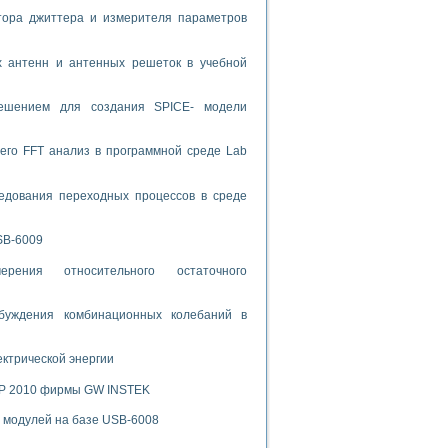
тора джиттера и измерителя параметров
спользованием графической среды программирования LabVIEW
х антенн и антенных решеток в учебной
 устройства по интерфейсу RS232
решением для создания SPICE- модели
его FFT анализ в программной среде Lab
орного практикума
едования переходных процессов в среде
SB-6009
ческих монокристаллов
рения относительного остаточного
буждения комбинационных колебаний в
лы»
экстраполяции
ектрической энергии
SP 2010 фирмы GW INSTEK
х модулей на базе USB-6008
тв управления»