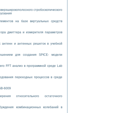
спользованием графической среды программирования LabVIEW
сверхширокополосного стробоскопического
пускания
 устройства по интерфейсу RS232
лементов на базе виртуальных средств
тора джиттера и измерителя параметров
х антенн и антенных решеток в учебной
орного практикума
решением для создания SPICE- модели
ческих монокристаллов
его FFT анализ в программной среде Lab
едования переходных процессов в среде
лы»
экстраполяции
SB-6009
рения относительного остаточного
буждения комбинационных колебаний в
тв управления»