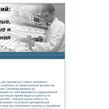
 как параметры самого лазерного
 извлекать из видеосигнала множество
ом. Сгенерированные по
ляющие из себя фрагменты аудиозаписей.
настоящее время ведутся работы по
и цепей». Лабораторные работы по
матривает получение динамической
аствор при линейном ступенчато-линейном