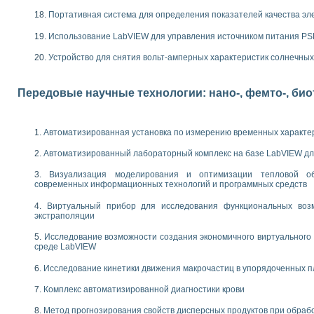
следования электрических характеристик газоразрядных и люминесцентных 
по информационно-измерительным системам (ИИС)
Портативная система для определения показателей качества эл
тотных характеристик на основе использования звуковой карты ПК
Использование LabVIEW для управления источником питания P
 основам теории Коммутации
бораторной работы «Имитационное моделирование погрешностей канала из
Устройство для снятия вольт-амперных характеристик солнечны
электротехнике в среде LabVIEW
х национального проекта «Образование» технологий NATIONAL INSTRUMENTS 
Передовые научные технологии: нано-, фемто-, би
ти решателей обыкновенных дифференциальных уравнений инструментальн
абораторных практикумов на кафедре информационных систем МИРЭА
ва образования и подготовки преподавателей для работы в ИКТ насыщенно
Автоматизированная установка по измерению временных характе
рного практикума по электронике кафедры информационных систем МИРЭА
оратории по электротехнике в среде MULTISIM
Автоматизированный лабораторный комплекс на базе LabVIEW дл
итмы частотного анализа для LabWindows/CVI и LabVIEW
центра «Технологии NATIONAL INSTRUMENTS» в ростовском колледже связи 
Визуализация моделирования и оптимизации тепловой о
современных информационных технологий и программных средств
ой программе «Прикладная физика и физическая информатика» инновационно
елей постоянного тока
Виртуальный прибор для исследования функциональных возм
формирования электромагнитного поля для испытаний изделий авионики
экстраполяции
 курсу ИИС на базе оборудования NI CompactDAQ
Исследование возможности создания экономичного виртуального
среде LabVIEW
ституты
Исследование кинетики движения макрочастиц в упорядоченных 
Комплекс автоматизированной диагностики крови
Метод прогнозирования свойств дисперсных продуктов при обра