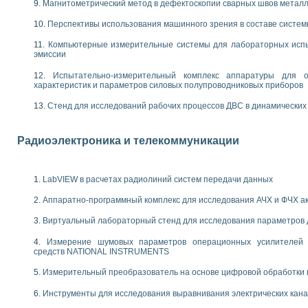
енажеров путем моделирования технологических процессов пищевых произво
Магнитометрический метод в дефектоскопии сварных швов метал
изации и защиты ускорителя ЛУЭ-200
Перспективы использования машинного зрения в составе систе
равления процессом цементирования нефтегазовых скважин
азовой среды специальной барокамеры
Компьютерные измерительные системы для лабораторных испы
эмиссии
еспечения с использованием среды графического программирования LabVIE
NATIONAL INSTRUMENTS при разработке автоматизированного комплекса для
Испытательно-измерительный комплекс аппаратуры для о
енной термотрансферной маркировки изделий
характеристик и параметров силовых полупроводниковых приборов
ких исследований на базе LabVIEW
Стенд для исследований рабочих процессов ДВС в динамических
танса для исследова¬ния электрофизических свойств аморфного гидрогениз
ных переходных процессов при коротких замыканиях в узлах электрических н
ктрических переходных характеристик асинхронных двигателей при пуске
Радиоэлектроника и телекоммуникации
арных швов на базе технологий фирмы NATIONAL INSTRUMENTS
применением неиндустриальных камер в производственных условиях
и эффективности систем управления в интегрированных средах
LabVIEW в расчетах радиолиний систем передачи данных
ебные стенды
го стенда по измерению профиля зеркальной антенны и построению диагра
Аппаратно-программный комплекс для исследования АЧХ и ФЧХ а
торные комплексы для вузов, осуществляющих подготовку специалистов по
Виртуальный лабораторный стенд для исследования параметров
следования нелинейных резистивных цепей
приборов в процесе изучения специальных дисциплин в технических коллед
Измерение шумовых параметров операционных усилителей 
LECTRONICS WORKBENCH-MULTISIM для электротехнической подготовки инже
средств NATIONAL INSTRUMENTS
 дисциплине «Цифровые вычислительные устройства и микропроцессоры приб
Измерительный преобразователь на основе цифровой обработки 
 ИНС на основе LabVIEW
 основам теории коммутации
Инструменты для исследования выравнивания электрических кан
IEW для создания лабораторного практикума по измерениям магнитных вели