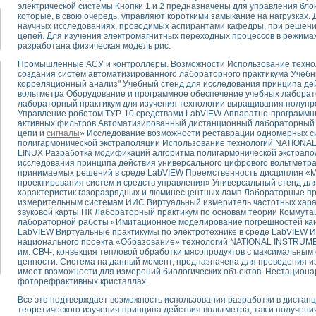
для математического моделирования сверхширокополосного стробоскопическ
электрической системы Кнопки 1 и 2 предназначены для управления бл
которые, в свою очередь, управляют короткими замыкание на нагрузках.
оздания измерителя ВАХ фотоэлементов на базе виртуальных средств изме
научных исследованиях, проводимых аспирантами кафедры, при решени
ие генератора сигналов - имитатора джиттера и измерителя параметров д
цепей. Для изучения электромагнитных переходных процессов в режимах
нтальное исследование линейных антенн и антенных решеток в учебной ла
разработана физическая модель рис.
ского модуля с высоким разрешением для создания SPICE- модели импульсн
Промышленные АСУ и контроллеры. Возможности Использование техн
ого радиолокационного сигнала и его FFT анализ в программной среде Lab V
создания систем автоматизированного лабораторного практикума Учебн
корреляционный анализ" Учебный стенд для исследования принципа де
я уравнений состояния для исследования переходных процессов в среде L
вольтметра Оборудование и программное обеспечение учебных лабора
ки для устройства сбора данных NI USB-6009
лабораторный практикум для изучения технологии выращивания полупр
ного стенда для измерения относительного остаточного электросопротивле
Управление роботом ТУР-10 средствами LabVIEW Аппаратно-программн
активных фильтров Автоматизированный дистанционный лабораторный п
для построения картины возбуждения комбинационных колебаний в простра
цепи и
сигналы
» Исследование возможности реставрации одномерных си
ределения показателей качества электрической энергии
полигармонической экстраполяции Использование технологий NATIONA
 управления источником питания PSP 2010 фирмы GW INSTEK
LINUX Разработка модификаций алгоритма полигармонической экстрапо
исследования принципа действия универсального цифрового вольтметр
т-амперных характеристик солнечных модулей на базе USB-6008
принимаемых решений в среде LabVIEW Преемственность дисциплин «М
 нано-, фемто-, биотехнологии и мехатроника
проектирования систем и средств управления» Универсальный стенд дл
характеристик газоразрядных и люминесцентных ламп Лабораторные п
вка по измерению временных характеристик реверсивных сред
измерительным системам ИИС Виртуальный измеритель частотных харак
торный комплекс на базе LabVIEW для исследования наноструктур
звуковой карты ПК Лабораторный практикум по основам теории Коммута
я и оптимизации тепловой обработки биопродуктов с применением совреме
лабораторной работы «Имитационное моделирование погрешностей кан
LabVIEW Виртуальные практикумы по электротехнике в среде LabVIEW И
следования функциональных возможностей алгоритма полигармонической эк
национального проекта «Образование» технологий NATIONAL INSTRUME
оздания экономичного виртуального полярографа на основе платы USB 6008
им. СВЧ-, конвекция тепловой обработки мясопродуктов с максимальным
жения макрочастиц в упорядоченных плазменно-пылевых структурах
ценности. Система на данный момент, предназначена для проведения и
имеет возможности для измерений биологических объектов. Нестациона
й диагностики крови
фоторефрактивных кристаллах.
йств дисперсных продуктов при обработке возмущениями давления
Все это подтверждает возможность использования разработки в дистан
ния сверхпроводящим соленоидом с биквадрантным источником тока
теоретического изучения принципа действия вольтметра, так и получени
 курсе экспериментальной физики на примере выдающихся экспериментов: с