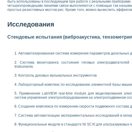
быть использованы в последующем при работе с реальными приборами. 
 выпадения осадка в реальном времени
четырехпроводными линиями связи выполняются с помощью так называе
простых резистивных мостов рис. Кроме того, можно вычислить эффекти
лы цвета модели CIE L*a*b с использованием LabVIEW
льтамперных характеристик солнечных элементов и модулей
еометрического анализа в медицинской эндоскопии
Исследования
билизации
ощью программно - аппаратного комплекса NI - Motion
Стендовые испытания (виброакустика, тензометрия и
плывающих газовых пузырьков по данным эхолокационного зондирования с 
онным тиристорным электроприводом
Автоматизированная система измерения параметров дизельных д
AL INSTRUMENTS для автоматизации процесса очистки сточных вод в мемб
нного стенда для исследования плазменных процессов синтеза нанопорошко
Система мониторинга состояния тяговых электродвигателей э
рентгеновской диагностики плазмы
Instruments
электронные дифракционные датчики малых перемещений и колебаний
Контроль духовых музыкальных инструментов
электрических свойств сегнетоэлектриков методом тепловых шумов
ждения и развития дефектов в растущем монокристалле карбида кремния на
Лабораторный комплекс по исследованию элементной базы маши
й импедансный томограф на базе платы сбора данных PCI 6052E
Применение LabVIEW real-time module для моделирования элек
характеризации механических свойств материалов в наношкале
систем управления электрооборудованием на электроподвижном со
овании металлообрабатывающих станков
Создание комплекса по измерению скорости подвижного состава 
ких процессов получения дисперсных продуктов на основе виртуальных при
Система автоматизации экспериментальных исследований в гипер
ческого зрения для контроля образцов
ных переходных процессов при коротких замыканиях в узлах электрических н
Функциональные модули в стандарте Nl SCXI для ультразвуковых
зработке обучающих информационных систем и тренажеров для персонала 