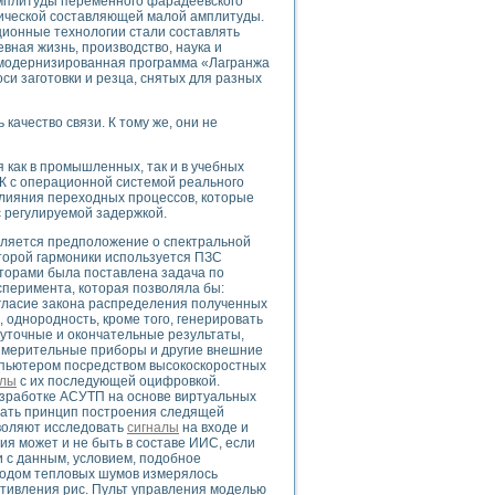
амплитуды переменного фарадеевского
нической составляющей малой амплитуды.
ционные технологии стали составлять
ная жизнь, производство, наука и
ь модернизированная программа «Лагранжа
оси заготовки и резца, снятых для разных
uments
качество связи. К тому же, они не
 систем управления электрооборудованием на электроподвижном составе (Э
как в промышленных, так и в учебных
 ПК с операционной системой реального
влияния переходных процессов, которые
с регулируемой задержкой.
ляется предположение о спектральной
торой гармоники используется ПЗС
 эмиссии
вторами была поставлена задача по
сперимента, которая позволяла бы:
ристик и параметров силовых полупроводниковых приборов
гласие закона распределения полученных
 однородность, кроме того, генерировать
уточные и окончательные результаты,
измерительные приборы и другие внешние
мпьютером посредством высокоскоростных
алы
с их последующей оцифровкой.
азработке АСУТП на основе виртуальных
вать принцип построения следящей
едств NATIONAL INSTRUMENTS
зволяют исследовать
сигналы
на входе и
ия может и не быть в составе ИИС, если
и с данным, условием, подобное
методом тепловых шумов измерялось
отивления рис. Пульт управления моделью