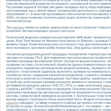
изменении электродного потенциала, второй - получение зависимости 
тока при медленной развертке потенциала с наложенной на него гармо
Постановка задачи В XXI веке уже давно пройдена черта, когда информа
тика, тензометрия и т.п.)
неотъемлемую часть любой сферы человеческой деятельности: повседнев
а измерения параметров дизельных двигателей типа В-46
образование и т. В качестве программного обеспечения использовалас
2004», которая позволяет получить какое угодно количество траекторий 
ия тяговых электродвигателей электровоза на базе устройств National Instr
положений резца.
ных инструментов
Эхо-
сигналы
являются шумом, компенсация которого позволяет повысить 
исследованию элементной базы машин
позволяют автоматизировать процесс контроля.
me module для моделирования электромагнитных процессов с целью отладки
Полученный модельно-измерительный комплекс МИК может применяться 
рению скорости подвижного состава для тренажера машиниста состава
целях. Real-Time Module for Windows Host связан по Ethernet с целевым
ериментальных исследований в гиперзвуковых аэродинамических трубах
времени Target. Разветвленная цепь постоянного тока. Для исключения 
андарте Nl SCXI для ультразвуковых контрольно-измерительных систем
могут возникнуть при перестройке генератора, сбор данных происходит 
в дефектоскопии сварных швов металлоконструкций
Основным допущением данной процедуры определения температуры яв
 машинного зрения в составе системы управления движением экраноплана
светимости плазмы FTe,E. Для измерения пространственного профиля в
е системы для лабораторных испытаний материалов методом акустической
линейка производства компании Ormins. Исходя из вышеизложенного, а
созданию системы статистической обработки данных измерительного эк
й комплекс аппаратуры для определения тепловых и электрических характе
определять параметры распределения входной величины, проверять со
очих процессов ДВС в динамических режимах
выборок с теоретически заданным, выполнять проверку на нормальность,
случайные числа с заданным законом распределения, сохранять промеж
никации
используя в качестве источников данных текстовые файлы, первичные 
иний систем передачи данных
устройства, работающие в режиме реального времени и связанные с ко
плекс для исследования АЧХ и ФЧХ активных фильтров
интерфейсов передачи данных USB, PCI, PCIe, а также аналоговые
сигн
Суранов LabVIEW 7: справочник по функциям. Описание решения При р
стенд для исследования параметров двухполюсников резонансным методом
приборов в производстве дисперсных продуктов предлагается использо
тров операционных усилителей с применением аппаратно-программных ср
системы, схема которой приведена на рисунке 1. Контрольные точки по
тель на основе цифровой обработки выборок мгновенных значений
выходе каждого структурного блока аналоговой части. Модуля согласован
сигналы
совпадают; но ввиду сложности подбора датчиков в соответстви
ния выравнивания электрических каналов
встречается редко. Ru/univer/LabVIEW/distant/manual/ 2. На первом — 
ния компенсации эхо-сигналов
сопротивление, и строилась зависимость шумового напряжения от сопр