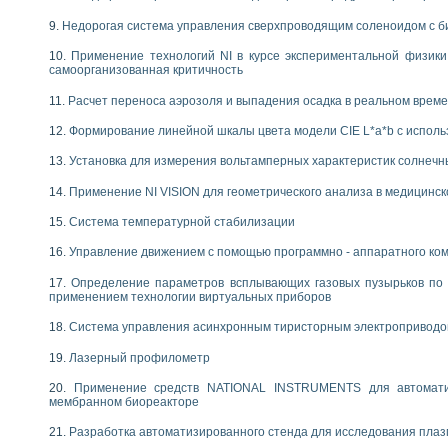
Недорогая система управления сверхпроводящим соленоидом с б
Применение технологий NI в курсе экспериментальной физик
самоорганизованная критичность
Расчет переноса аэрозоля и выпадения осадка в реальном врем
Формирование линейной шкалы цвета модели CIE L*a*b с испол
Установка для измерения вольтамперных характеристик солнечн
Применение NI VISION для геометрического анализа в медицинск
Система температурной стабилизации
Управление движением с помощью программно - аппаратного комп
Определение параметров всплывающих газовых пузырьков по 
применением технологии виртуальных приборов
Система управления асинхронным тиристорным электропривод
Лазерный профилометр
Применение средств NATIONAL INSTRUMENTS для автоматиз
мембранном биореакторе
Разработка автоматизированного стенда для исследования пла