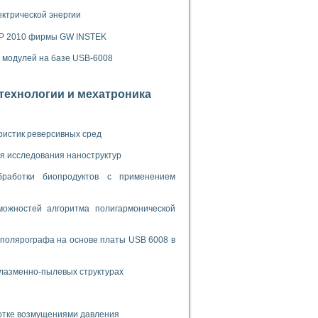
ламп
ектрической энергии
SP 2010 фирмы GW INSTEK
мерения температуры» в среде LabVIEW
х модулей на базе USB-6008
в Нижегородском госуниверситете им. Н.И. Лобачевского
отехнологии и мехатроника
ых систем моделирования
й среде
ристик реверсивных сред
я исследования наноструктур
и информатики
бработки биопродуктов с применением
го образовательного проекта РУДН
ожностей алгоритма полигармонической
 полярографа на основе платы USB 6008 в
плазменно-пылевых структурах
ботке возмущениями давления