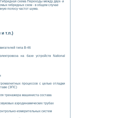
Гибридная схема Переходы между двух- и
мых гибридных схем - в общем случае
вную полосу частот шума.
 т.п.)
применением технологии виртуальных приборов
вигателей типа В-46
ранном биореакторе
в
лектровоза на базе устройств National
 основе акустической эмиссии и лазерной интерферометрии
н
тромагнитных процессов с целью отладки
ставе (ЭПС)
для тренажера машиниста состава
боров
звуковых аэродинамических трубах
агрузок
 контрольно-измерительных систем
химических предприятий