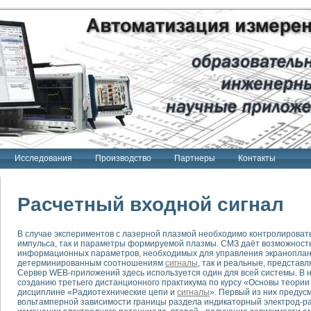
Исследования
Производство
Партнеры
Контакты
Расчетный входной сигнал
В случае экспериментов с лазерной плазмой необходимо контролировать
импульса, так и параметры формируемой плазмы. СМЗ даёт возможность
тенд "Сигнал-USB"
информационных параметров, необходимых для управления экраноплан
 терапии Интроскан
детерминированным соотношениям
сигналы
, так и реальные, представ
Сервер WEB-приложений здесь используется один для всей системы. В 
созданию третьего дистанционного практикума по курсу «Основы теори
ерительная система
дисциплине «Радиотехнические цепи и
сигналы
». Первый из них предус
Сигнал-USB"
вольтамперной зависимости границы раздела индикаторный электрод-р
товой терапии серии СКАН