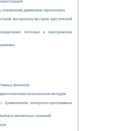
дств с использованием языка программирования LabVIEW
локонструкций
мы управления движением экраноплана
таний материалов методом акустической
W для моделирования типовых химико-технологических процессов
 исследования средств измерения температуры
пределения тепловых и электрических
 режимах
ированного карбида кремния (A-SIC:H)
агрузок
ммы направленности
ктивных фильтров
 пищевой инженерии
 двухполюсников резонансным методом
жах
с применением аппаратно-программных
неров-неэлектриков
орных комплексов» на основе Multisim
выборок мгновенных значений
алов
чин