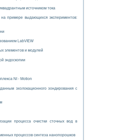
иквадрантным источником тока
и на примере выдающихся экспериментов:
ени
ьзованием LabVIEW
ых элементов и модулей
ой эндоскопии
лекса NI - Motion
данным эхолокационного зондирования с
ом
ации процесса очистки сточных вод в
зменных процессов синтеза нанопорошков