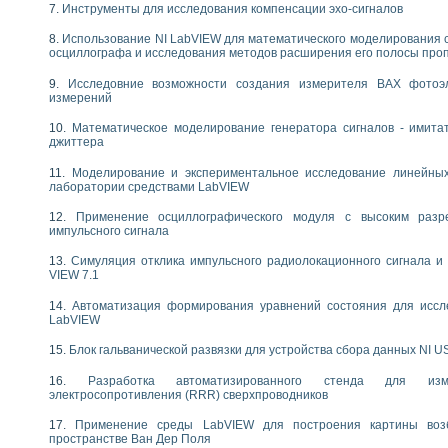
Инструменты для исследования компенсации эхо-сигналов
следования течения в расширяющемся канале
ты «Изучение магнитных свойств ферромагнетиков. Петля гистерезиса» с и
Использование NI LabVIEW для математического моделирования 
осциллографа и исследования методов расширения его полосы про
нов интерфейсов обмена по протоколам RS232 и GPIB / имитатор оконечного
Исследовние возможности создания измерителя ВАХ фотоэ
учение адиабатического расширения газов
измерений
ктрических переходных характеристик асинхронных двигателей при пуске
аботки результатов измерительного экспримента
Математическое моделирование генератора сигналов - имита
джиттера
азменных измерений с помощью LabVIEW
мплекс. Назначение. Состав. Возможности
Моделирование и экспериментальное исследование линейны
NATIONAL INSTRUMENTS для создания систем автоматизированного лаборат
лаборатории средствами LabVIEW
альный и корреляционный анализ"
Применение осциллографического модуля с высоким раз
ания принципа действия универсального цифрового вольтметра
импульсного сигнала
е обеспечение учебных лабораторных стендов
практикум для изучения технологии выращивания полупроводниковых и опти
Симуляция отклика импульсного радиолокационного сигнала и 
VIEW 7.1
 средствами LabVIEW
плекс для исследования АЧХ и ФЧХ активных фильтров
Автоматизация формирования уравнений состояния для иссл
ционный лабораторный практикум по курсу «радиотехнические цепи и сигна
LabVIEW
реставрации одномерных сигналов на основе алгоритма полигармонической 
Блок гальванической развязки для устройства сбора данных NI U
NATIONAL INSTRUMENTS в операционной системе LINUX
горитма полигармонической экстраполяции в среде LabVIEW
Разработка автоматизированного стенда для изме
ания принципа действия универсального цифрового вольтметра
электросопротивления (RRR) сверхпроводников
ржки принимаемых решений в среде LabVIEW
Применение среды LabVIEW для построения картины воз
 «Моделирование систем» и «Автоматизация проектирования систем и средс
пространстве Ван Дер Поля