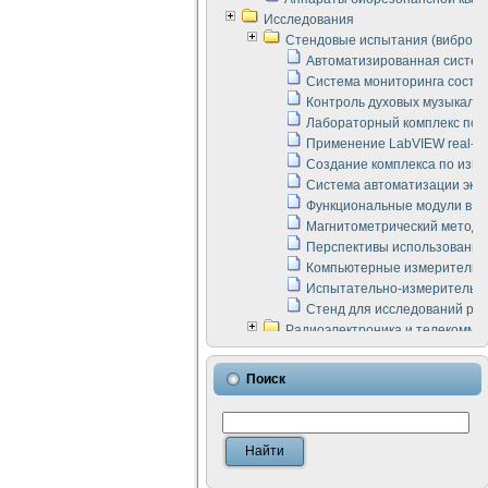
Исследования
Стендовые испытания (виброакус
Автоматизированная систем
Система мониторинга состоян
Контроль духовых музыкаль
Лабораторный комплекс по 
Применение LabVIEW real-ti
Создание комплекса по изме
Система автоматизации эксп
Функциональные модули в ст
Магнитометрический метод 
Перспективы использования
Компьютерные измерительны
Испытательно-измерительны
Стенд для исследований раб
Радиоэлектроника и телекомму
LabVIEW в расчетах радиол
Аппаратно-программный ком
Поиск
Виртуальный лабораторный 
Измерение шумовых параме
Измерительный преобразова
Инструменты для исследова
Инструменты для исследова