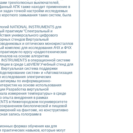
ого осциллографа и исследования методов расширения его полосы пропуска
оками трехполюсных выключателей,
 Данный АПК также находит применение в
рений
и задач точной настройки исследуемых
життера
 короткого замыкания таких систем, была
боратории средствами LabVIEW
ого сигнала
ологий NATIONAL INSTRUMENTS для
IEW 7.1
ый практикум "Спектральный и
йствия универсального цифрового
abVIEW
торных стендов Виртуальный
оводниковых и оптических монокристаллов
ния (RRR) сверхпроводников
ый комплекс для исследования АЧХ и ФЧХ
рактикум по курсу «радиотехнические
нстве Ван Дер Поля
гналов на основе алгоритма
L INSTRUMENTS в операционной системе
ляции в среде LabVIEW Учебный стенд для
а Виртуальная система поддержки
оделирование систем» и «Автоматизация
я исследования электрических
рактикумы по информационно-
теристик на основе использования
ции Разработка виртуальной
нных информационных технологий и программных средств
ала измерения температуры» в среде
з опыта внедрения в рамках
страполяции
NTS в Нижегородском госуниверситете
 в среде LabVIEW
 сохранением биологической и пищевой
змерений на фантоме, но конструктивно
рная запись голограмм в
ционных формах обучения как для
я практических навыков, которые могут
амоорганизованная критичность