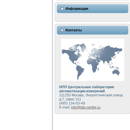
Использование NI LabVIEW 
Исследовние возможности с
Информация
Математическое моделирован
Моделирование и экспериме
Применение осциллографиче
Симуляция отклика импульсн
Контакты
Автоматизация формировани
Блок гальванической развяз
Разработка автоматизирован
Применение среды LabVIEW 
Портативная система для оп
Использование LabVIEW для
Устройство для снятия воль
Передовые научные технологии:
Автоматизированная устано
Автоматизированный лабора
НПП Центральная лаборатория
Визуализация моделировани
автоматизации измерений
111250 Москва, Энергетическая улица,
Виртуальный прибор для ис
д.7, офис 311
Исследование возможности с
(495) 134-03-49
Исследование кинетики дви
E-mail:
info@lab-centre.ru
Комплекс автоматизированно
Метод прогнозирования сво
Недорогая система управле
Применение технологий NI в