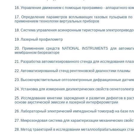
Управление движением с помощью программно - аппаратного комп
Определение параметров всплывающих газовых пузырьков по 
применением технологии виртуальных приборов
Система управления асинхронным тиристорным электропривод
Лазерный профилометр
Применение средств NATIONAL INSTRUMENTS для автоматиз
мембранном биореакторе
Разработка автоматизированного стенда для исследования пла
Автоматизированный стенд рентгеновской диагностики плазмы
Высокочувствительные оптоэлектронные дифракционные датчик
Установка для измерения диэлектрических свойств сегнетоэлект
Исследование кинетики зарождения и развития дефектов в рас
основе акустической эмиссии и лазерной интерферометрии
Лабораторный электрический импедансный томограф на базе пл
Микрозондовая система для характеризации механических свойс
Метод траекторий в исследовании металлообрабатывающих ста