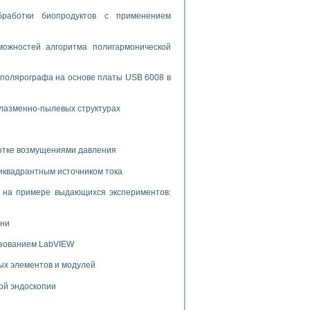
ламп
бработки биопродуктов с применением
ожностей алгоритма полигармонической
мерения температуры» в среде LabVIEW
 полярографа на основе платы USB 6008 в
в Нижегородском госуниверситете им. Н.И. Лобачевского
ых систем моделирования
плазменно-пылевых структурах
й среде
ботке возмущениями давления
иквадрантным источником тока
и информатики
го образовательного проекта РУДН
и на примере выдающихся экспериментов:
ени
ьзованием LabVIEW
ых элементов и модулей
ой эндоскопии