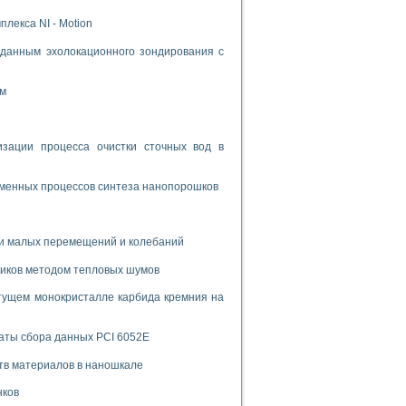
лекса NI - Motion
данным эхолокационного зондирования с
ом
ации процесса очистки сточных вод в
зменных процессов синтеза нанопорошков
и малых перемещений и колебаний
риков методом тепловых шумов
тущем монокристалле карбида кремния на
аты сбора данных PCI 6052E
тв материалов в наношкале
нков