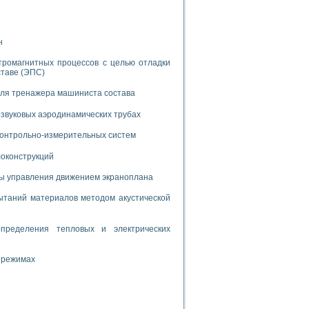
н
тромагнитных процессов с целью отладки
ставе (ЭПС)
применением технологии виртуальных приборов
для тренажера машиниста состава
звуковых аэродинамических трубах
ранном биореакторе
 контрольно-измерительных систем
в
локонструкций
мы управления движением экраноплана
 основе акустической эмиссии и лазерной интерферометрии
таний материалов методом акустической
пределения тепловых и электрических
боров
 режимах
агрузок
химических предприятий