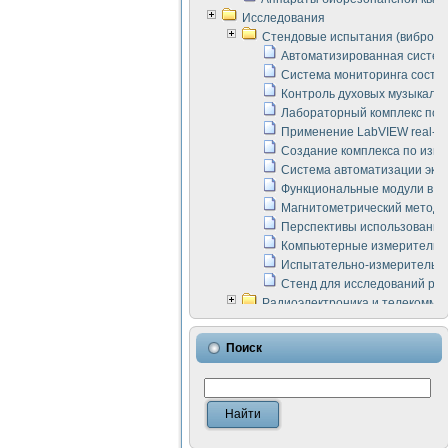
Исследования
Стендовые испытания (виброакус
Автоматизированная систем
Система мониторинга состоян
Контроль духовых музыкаль
Лабораторный комплекс по 
Применение LabVIEW real-ti
Создание комплекса по изме
Система автоматизации эксп
Функциональные модули в ст
Магнитометрический метод 
Перспективы использования
Компьютерные измерительны
Испытательно-измерительны
Стенд для исследований раб
Радиоэлектроника и телекомму
LabVIEW в расчетах радиол
Аппаратно-программный ком
Поиск
Виртуальный лабораторный 
Измерение шумовых параме
Измерительный преобразова
Инструменты для исследова
Инструменты для исследова