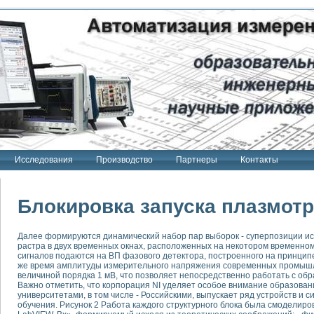
Исследования
Производство
Партнеры
Контакты
Блокировка запуска плазмот
Далее формируются динамический набор пар выборок - суперпозиции ис
растра в двух временных окнах, расположенных на некотором временн
тенд "Сигнал-USB"
сигналов подаются на ВП фазового детектора, построенного на принципе
 терапии Интроскан
же время амплитуды измерительного напряжения современных промыш
величиной порядка 1 мВ, что позволяет непосредственно работать с об
Важно отметить, что корпорация NI уделяет особое внимание образован
ерительная система
университетами, в том числе - Российскими, выпускает ряд устройств и
Сигнал-USB"
обучения. Рисунок 2 Работа каждого структурного блока была смоделир
товой терапии серии СКАН