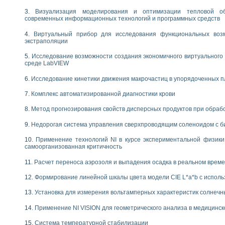
следования электрических характеристик газоразрядных и люминесцентных 
по информационно-измерительным системам (ИИС)
Визуализация моделирования и оптимизации тепловой о
современных информационных технологий и программных средств
тотных характеристик на основе использования звуковой карты ПК
 основам теории Коммутации
Виртуальный прибор для исследования функциональных возм
бораторной работы «Имитационное моделирование погрешностей канала из
экстраполяции
электротехнике в среде LabVIEW
Исследование возможности создания экономичного виртуального
х национального проекта «Образование» технологий NATIONAL INSTRUMENTS 
среде LabVIEW
ти решателей обыкновенных дифференциальных уравнений инструментальн
абораторных практикумов на кафедре информационных систем МИРЭА
Исследование кинетики движения макрочастиц в упорядоченных 
ва образования и подготовки преподавателей для работы в ИКТ насыщенно
Комплекс автоматизированной диагностики крови
рного практикума по электронике кафедры информационных систем МИРЭА
оратории по электротехнике в среде MULTISIM
Метод прогнозирования свойств дисперсных продуктов при обра
итмы частотного анализа для LabWindows/CVI и LabVIEW
Недорогая система управления сверхпроводящим соленоидом с б
центра «Технологии NATIONAL INSTRUMENTS» в ростовском колледже связи 
ой программе «Прикладная физика и физическая информатика» инновационно
Применение технологий NI в курсе экспериментальной физик
елей постоянного тока
самоорганизованная критичность
формирования электромагнитного поля для испытаний изделий авионики
Расчет переноса аэрозоля и выпадения осадка в реальном врем
 курсу ИИС на базе оборудования NI CompactDAQ
Формирование линейной шкалы цвета модели CIE L*a*b с испол
ституты
Установка для измерения вольтамперных характеристик солнечн
Применение NI VISION для геометрического анализа в медицинск
Система температурной стабилизации