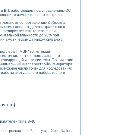
ого осциллографа и исследования методов расширения его полосы пропуска
рений
на в ВП, работающем под управлением ОС
життера
менением измерительного контроля.
боратории средствами LabVIEW
мплексному сопротивлению Z объекта.
ого сигнала
условиях аппарат должен храниться в
IEW 7.1
е предприятия изготовителя при
носительной влажности до 98% при
abVIEW
ии акустическим датчиком связано с
ния (RRR) сверхпроводников
роллера Tl MSP430, который
нстве Ван Дер Поля
 источника оптического лазерного
мпенсирующей части системы. Технические
 минимальный шаг перестройки генератора:
 возможное число точек для исследования:
итм работы виртуального лабораторного
нных информационных технологий и программных средств
страполяции
 т.п.)
 в среде LabVIEW
вигателей типа В-46
лектровоза на базе устройств National
амоорганизованная критичность