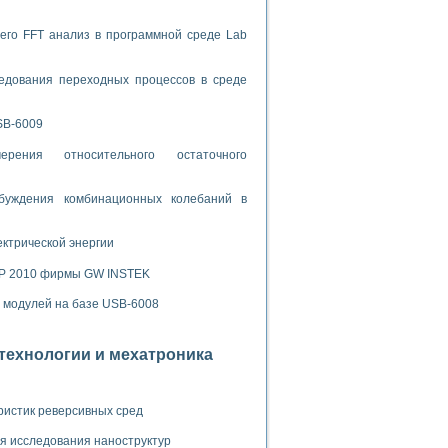
спользованием графической среды программирования LabVIEW
его FFT анализ в программной среде Lab
 устройства по интерфейсу RS232
едования переходных процессов в среде
SB-6009
рения относительного остаточного
орного практикума
буждения комбинационных колебаний в
ектрической энергии
ческих монокристаллов
SP 2010 фирмы GW INSTEK
х модулей на базе USB-6008
лы»
экстраполяции
отехнологии и мехатроника
ристик реверсивных сред
тв управления»
я исследования наноструктур