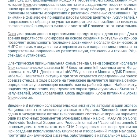
LabVIEW. Вх», формируемый исходя из теоретических соображений; - фи
который
Блок
сгенерировал в соответствии с заданными теоретическими 
после прохождения через исследуемую схему «Измер»; - расчетный выход
тика, тензометрия и т.п.)
получены варианты изображения с различной степенью сглаживания. П
а измерения параметров дизельных двигателей типа В-46
внимание физические принципы работы
блок
ов делителей, усилителей, 
напряжение от образца не удается измерить из-за неизбежных низкоча
ия тяговых электродвигателей электровоза на базе устройств National Instr
составляющей выходного сигнала с частотой F зависит от относительно
ных инструментов
Блок
-диаграмма данного программного продукта приведена на рис. Для 
исследованию элементной базы машин
зрения вероятности
блок
ировки на основе создания виртуальных прибор
me module для моделирования электромагнитных процессов с целью отладки
позволяет использовать последние достижения в области физического 
рению скорости подвижного состава для тренажера машиниста состава
НИРС по самым актуальным и перспективным направлениям, включая на
приоритетным направлениям развития науки, технологии и техники РФ,
ериментальных исследований в гиперзвуковых аэродинамических трубах
стендах и установках.
андарте Nl SCXI для ультразвуковых контрольно-измерительных систем
Электрическая принципиальная схема стенда Стенд содержит исследуе
в дефектоскопии сварных швов металлоконструкций
блок
гальванической развязки БГР, блок питания БП, сменный шунт Rui д
 машинного зрения в составе системы управления движением экраноплана
выключатель SB1. Джефферти LabVIEW для всех // Москва, «ДМК Пресс»,
е системы для лабораторных испытаний материалов методом акустической
кабель 8. Нештатная ситуация при этом создается определенным поло
средств стенда, в ходе работе на тренажере выявляется причина откло
й комплекс аппаратуры для определения тепловых и электрических характе
определяется управляющее воздействие на рабочий орган. Набор вирт
очих процессов ДВС в динамических режимах
подсистему измерения, определяется характером изучаемых объектов. 
никации
излучателей, блока управления, блока индикации, блока питания и блока
блок
ировка эл.
иний систем передачи данных
плекс для исследования АЧХ и ФЧХ активных фильтров
Введение В научно-исследовательском институте автоматизации экспе
Национального технического университета Украины "Киевский политехн
стенд для исследования параметров двухполюсников резонансным методом
сдана в эксплуатацию автоматизированная система измерения параметр
тров операционных усилителей с применением аппаратно-программных ср
один из ключевых фрагментов блок-диаграммы - на рис. IMAQ Vision Conc
тель на основе цифровой обработки выборок мгновенных значений
Worldwide Technical Support and Product Information / National Instrument
шаговым двигателем натекателя СНА-2 осуществлялось посредством пла
ния выравнивания электрических каналов
При создании использовалась библиотека изображений Image Navigator,
ния компенсации эхо-сигналов
прототипа динамической системы, работающего в натуральном масштабе