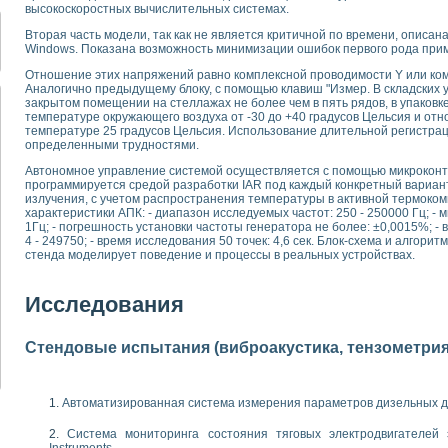
для математического моделирования сверхширокополосного стробоскопическ
высокоскоростных вычислительных системах.
оздания измерителя ВАХ фотоэлементов на базе виртуальных средств изме
Вторая часть модели, так как не является критичной по времени, описа
ие генератора сигналов - имитатора джиттера и измерителя параметров д
Windows. Показана возможность минимизации ошибок первого рода при
нтальное исследование линейных антенн и антенных решеток в учебной ла
Отношение этих напряжений равно комплексной проводимости Y или ко
ского модуля с высоким разрешением для создания SPICE- модели импульсн
Аналогично предыдущему блоку, с помощью клавиш "Измер. В складских 
ого радиолокационного сигнала и его FFT анализ в программной среде Lab V
закрытом помещении на стеллажах не более чем в пять рядов, в упаковк
температуре окружающего воздуха от -30 до +40 градусов Цельсия и от
я уравнений состояния для исследования переходных процессов в среде L
температуре 25 градусов Цельсия. Использование длительной регистрац
ки для устройства сбора данных NI USB-6009
определенными трудностями.
ного стенда для измерения относительного остаточного электросопротивле
Автономное управление системой осуществляется с помощью микроконт
для построения картины возбуждения комбинационных колебаний в простра
программируется средой разработки IAR под каждый конкретный вариант
ределения показателей качества электрической энергии
излучения, с учетом распространения температуры в активной термоко
характеристики АПК: - диапазон исследуемых частот: 250 - 250000 Гц; -
 управления источником питания PSP 2010 фирмы GW INSTEK
1Гц; - погрешность установки частоты генератора не более: ±0,0015%; -
т-амперных характеристик солнечных модулей на базе USB-6008
4 - 249750; - время исследования 50 точек: 4,6 сек. Блок-схема и алгор
 нано-, фемто-, биотехнологии и мехатроника
стенда моделирует поведение и процессы в реальных устройствах.
вка по измерению временных характеристик реверсивных сред
торный комплекс на базе LabVIEW для исследования наноструктур
Исследования
я и оптимизации тепловой обработки биопродуктов с применением совреме
следования функциональных возможностей алгоритма полигармонической эк
Стендовые испытания (виброакустика, тензометрия и
оздания экономичного виртуального полярографа на основе платы USB 6008
жения макрочастиц в упорядоченных плазменно-пылевых структурах
й диагностики крови
Автоматизированная система измерения параметров дизельных д
йств дисперсных продуктов при обработке возмущениями давления
ния сверхпроводящим соленоидом с биквадрантным источником тока
Система мониторинга состояния тяговых электродвигателей э
 курсе экспериментальной физики на примере выдающихся экспериментов: с
Instruments