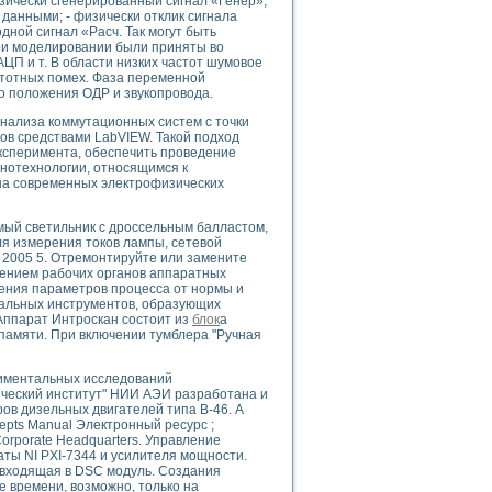
зически сгенерированный сигнал «Генер»,
данными; - физически отклик сигнала
ной сигнал «Расч. Так могут быть
ри моделировании были приняты во
АЦП и т. В области низких частот шумовое
стотных помех. Фаза переменной
uments
го положения ОДР и звукопровода.
анализа коммутационных систем с точки
ов средствами LabVIEW. Такой подход
 систем управления электрооборудованием на электроподвижном составе (Э
эксперимента, обеспечить проведение
нотехнологии, относящимся к
 на современных электрофизических
мый светильник с дроссельным балластом,
ля измерения токов лампы, сетевой
 2005 5. Отремонтируйте или замените
 эмиссии
жением рабочих органов аппаратных
нения параметров процесса от нормы и
ристик и параметров силовых полупроводниковых приборов
уальных инструментов, образующих
Аппарат Интроскан состоит из
блок
а
 памяти. При включении тумблера "Ручная
риментальных исследований
ический институт" НИИ АЭИ разработана и
ов дизельных двигателей типа В-46. А
едств NATIONAL INSTRUMENTS
epts Manual Электронный ресурс ;
s Corporate Headquarters. Управление
ты NI PXI-7344 и усилителя мощности.
 входящая в DSC модуль. Создания
 времени, возможно, только на