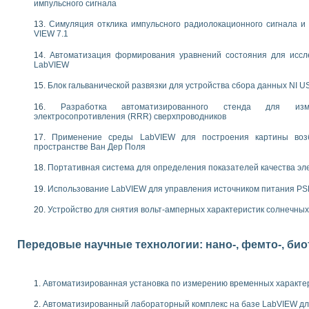
импульсного сигнала
следования течения в расширяющемся канале
ты «Изучение магнитных свойств ферромагнетиков. Петля гистерезиса» с и
Симуляция отклика импульсного радиолокационного сигнала и 
VIEW 7.1
нов интерфейсов обмена по протоколам RS232 и GPIB / имитатор оконечного
Автоматизация формирования уравнений состояния для иссл
учение адиабатического расширения газов
LabVIEW
ктрических переходных характеристик асинхронных двигателей при пуске
Блок гальванической развязки для устройства сбора данных NI U
аботки результатов измерительного экспримента
азменных измерений с помощью LabVIEW
Разработка автоматизированного стенда для изме
мплекс. Назначение. Состав. Возможности
электросопротивления (RRR) сверхпроводников
NATIONAL INSTRUMENTS для создания систем автоматизированного лаборат
Применение среды LabVIEW для построения картины воз
альный и корреляционный анализ"
пространстве Ван Дер Поля
ания принципа действия универсального цифрового вольтметра
е обеспечение учебных лабораторных стендов
Портативная система для определения показателей качества эл
практикум для изучения технологии выращивания полупроводниковых и опти
Использование LabVIEW для управления источником питания P
 средствами LabVIEW
плекс для исследования АЧХ и ФЧХ активных фильтров
Устройство для снятия вольт-амперных характеристик солнечны
ционный лабораторный практикум по курсу «радиотехнические цепи и сигна
реставрации одномерных сигналов на основе алгоритма полигармонической 
Передовые научные технологии: нано-, фемто-, би
NATIONAL INSTRUMENTS в операционной системе LINUX
горитма полигармонической экстраполяции в среде LabVIEW
ания принципа действия универсального цифрового вольтметра
Автоматизированная установка по измерению временных характе
ржки принимаемых решений в среде LabVIEW
 «Моделирование систем» и «Автоматизация проектирования систем и средс
Автоматизированный лабораторный комплекс на базе LabVIEW дл