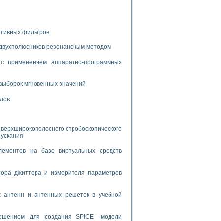
дств с использованием языка программирования LabVIEW
ктивных фильтров
W для моделирования типовых химико-технологических процессов
 двухполюсников резонансным методом
 исследования средств измерения температуры
с применением аппаратно-программных
ированного карбида кремния (A-SIC:H)
выборок мгновенных значений
агрузок
алов
сверхширокополосного стробоскопического
пускания
ммы направленности
лементов на базе виртуальных средств
 пищевой инженерии
жах
тора джиттера и измерителя параметров
неров-неэлектриков
орных комплексов» на основе Multisim
х антенн и антенных решеток в учебной
решением для создания SPICE- модели
чин