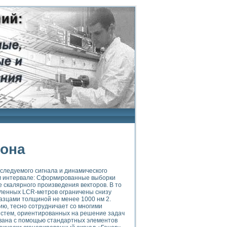
рона
следуемого сигнала и динамического
ом интервале: Сформированные выборки
 скалярного произведения векторов. В то
ленных LCR-метров ограничены снизу
разцами толщиной не менее 1000 нм 2.
ию, тесно сотрудничает со многими
 систем, ориентированных на решение задач
ована с помощью стандартных элементов