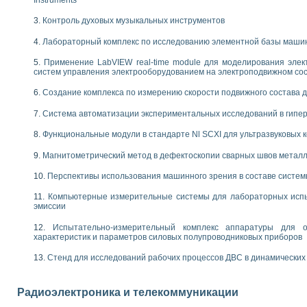
 выпадения осадка в реальном времени
Контроль духовых музыкальных инструментов
лы цвета модели CIE L*a*b с использованием LabVIEW
льтамперных характеристик солнечных элементов и модулей
Лабораторный комплекс по исследованию элементной базы маши
еометрического анализа в медицинской эндоскопии
Применение LabVIEW real-time module для моделирования элек
билизации
систем управления электрооборудованием на электроподвижном со
ощью программно - аппаратного комплекса NI - Motion
плывающих газовых пузырьков по данным эхолокационного зондирования с 
Создание комплекса по измерению скорости подвижного состава 
онным тиристорным электроприводом
Система автоматизации экспериментальных исследований в гипер
AL INSTRUMENTS для автоматизации процесса очистки сточных вод в мемб
Функциональные модули в стандарте Nl SCXI для ультразвуковых
нного стенда для исследования плазменных процессов синтеза нанопорошко
рентгеновской диагностики плазмы
Магнитометрический метод в дефектоскопии сварных швов метал
электронные дифракционные датчики малых перемещений и колебаний
Перспективы использования машинного зрения в составе систе
электрических свойств сегнетоэлектриков методом тепловых шумов
ждения и развития дефектов в растущем монокристалле карбида кремния на
Компьютерные измерительные системы для лабораторных испы
й импедансный томограф на базе платы сбора данных PCI 6052E
эмиссии
характеризации механических свойств материалов в наношкале
Испытательно-измерительный комплекс аппаратуры для о
овании металлообрабатывающих станков
характеристик и параметров силовых полупроводниковых приборов
ких процессов получения дисперсных продуктов на основе виртуальных при
Стенд для исследований рабочих процессов ДВС в динамических
ческого зрения для контроля образцов
ных переходных процессов при коротких замыканиях в узлах электрических н
Радиоэлектроника и телекоммуникации
зработке обучающих информационных систем и тренажеров для персонала 