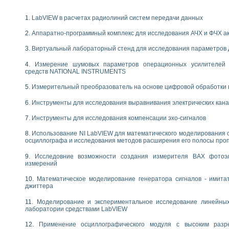
енажеров путем моделирования технологических процессов пищевых произво
изации и защиты ускорителя ЛУЭ-200
LabVIEW в расчетах радиолиний систем передачи данных
равления процессом цементирования нефтегазовых скважин
азовой среды специальной барокамеры
Аппаратно-программный комплекс для исследования АЧХ и ФЧХ а
еспечения с использованием среды графического программирования LabVIE
Виртуальный лабораторный стенд для исследования параметров
NATIONAL INSTRUMENTS при разработке автоматизированного комплекса для
енной термотрансферной маркировки изделий
Измерение шумовых параметров операционных усилителей 
ких исследований на базе LabVIEW
средств NATIONAL INSTRUMENTS
танса для исследова¬ния электрофизических свойств аморфного гидрогениз
Измерительный преобразователь на основе цифровой обработки 
ных переходных процессов при коротких замыканиях в узлах электрических н
ктрических переходных характеристик асинхронных двигателей при пуске
Инструменты для исследования выравнивания электрических кан
арных швов на базе технологий фирмы NATIONAL INSTRUMENTS
Инструменты для исследования компенсации эхо-сигналов
применением неиндустриальных камер в производственных условиях
и эффективности систем управления в интегрированных средах
Использование NI LabVIEW для математического моделирования 
ебные стенды
осциллографа и исследования методов расширения его полосы про
го стенда по измерению профиля зеркальной антенны и построению диагра
Исследовние возможности создания измерителя ВАХ фотоэ
торные комплексы для вузов, осуществляющих подготовку специалистов по
измерений
следования нелинейных резистивных цепей
приборов в процесе изучения специальных дисциплин в технических коллед
Математическое моделирование генератора сигналов - имита
джиттера
LECTRONICS WORKBENCH-MULTISIM для электротехнической подготовки инже
 дисциплине «Цифровые вычислительные устройства и микропроцессоры приб
Моделирование и экспериментальное исследование линейны
 ИНС на основе LabVIEW
лаборатории средствами LabVIEW
 основам теории коммутации
Применение осциллографического модуля с высоким раз
IEW для создания лабораторного практикума по измерениям магнитных вели