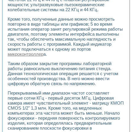
Применение LabVIEW для исследования течения в расши
мощности; ультразвуковые пьезокерамические
Создание виртуальной работы «Изучение магнитных свой
колебательные системы на 22 КГц и 44 КГц.
Обратный маятник
Кроме того, полученные данные можно просмотреть
Устройство для изучения основ интерфейсов обмена по п
повторно в виде таблицы или графиков; 5 во время
Лабораторный практикум: изучение адиабатического расш
испытания оператор занят регулировкой режима работы
Стенд для исследования электрических переходных харак
двигателя, поэтому элементы интерфейса выполнены
Система статистической обработки результатов измерите
так, чтобы обеспечить максимальную наглядность и
Автоматизация лазерно-плазменных измерений с помощ
скорость работы с программой. Каждый индикатор
Модельно-измерительный комплекс. Назначение. Состав.
может подключаться к одному из портов
Использование технологий NATIONAL INSTRUMENTS для с
микроконтроллер
а.
Учебный практикум "Спектральный и корреляционный ана
Таким образом закрытие программы лабораторной
Учебный стенд для исследования принципа действия унив
работы равносильно выключению питания стенда.
Оборудование и программное обеспечение учебных лабор
Данная технологическая операция решается с учетом
Виртуальный лабораторный практикум для изучения техн
особенностей производства. В него можно ввести
Управление роботом ТУР-10 средствами LabVIEW
цифровую обратную связь по напряжению.
Аппаратно-программный комплекс для исследования АЧХ 
Перекрываемый ими диапазон частот составляет
Автоматизированный дистанционный лабораторный практи
первые сотни КГц - первый десяток МГц. Цифровая
Исследование возможности реставрации одномерных сигн
камера имеет чувствительный элемент - матрицу КМОП
Использование технологий NATIONAL INSTRUMENTS в оп
CMOS 1/2" 1,3 млн. Кроме того, на медленных
Разработка модификаций алгоритма полигармонической э
компьютерах эта частота может быть меньше. Начало
Учебный стенд для исследования принципа действия унив
фокусировки - передняя поверхность контролируемого
Виртуальная система поддержки принимаемых решений в
изделия, которая определялась предварительным
Преемственность дисциплин «Моделирование систем» и «
сканированием плоскости фокусировки в