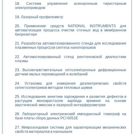
Система управления асинхронным тиристорным
электроприводом
Лазерный профилометр
Применение средств NATIONAL INSTRUMENTS для
автоматизации процесса очистки сточных вод в мембранном
биореакторе
Разработка автоматизированного стенда для исследования
плазменных процессов синтеза нанопорошков
Автоматизированный стенд рентгеновской диагностики
плазмы
Высокочувствительные оптоэлектронные дифракционные
датчики малых перемещений и колебаний
Установка для измерения диэлектрических свойств
сегнетоэлектриков методом тепловых шумов
Исследование кинетики зарождения и развития дефектов в
растущем монокристалле карбида кремния на основе
акустической эмиссии и лазерной интерферометрии
Лабораторный электрический импедансный томограф на
базе платы сбора данных PCI 6052E
Микрозондовая система для характеризации механических
свойств материалов в наношкале