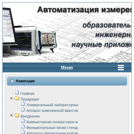
Меню
Навигация
Главная
Продукция
Универсальный лабораторный стенд "Сигнал-USB"
Аппарат комплексной квантовой терапии Интроскан
Внедрение
Компьютерная генераторно-измерительная система
Функциональные блоки стенда "Сигнал-USB"
Аппараты биорезонансной квантовой терапии серии СКАН