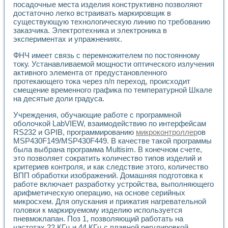
Разработка виртуальных тренажеров путем моделировани
посадочные места изделия конструктивно позволяют
Система блокировок, сигнализации и защиты ускорителя 
достаточно легко встраивать маркировщик в
Система сбора данных и управления процессом цементир
существующую технологическую линию по требованию
заказчика. Электротехника и электроника в
Управление температурой газовой среды специальной ба
экспериментах и упражнениях.
Разработка программного обеспечения с использованием
Использование технологий NATIONAL INSTRUMENTS при ра
ФНЧ имеет связь с перемножителем по постоянному
Оборудование для промышленной термотрансферной мар
току. Устанавливаемой мощности оптического излучения
Автоматизация реометрических исследований на базе La
активного элемента от предустановленного
Применение измерителя иммитанса для исследова¬ния эле
протекающего тока через п/п переход, происходит
Исследование электромагнитных переходных процессов при
смещение временного графика по температурной Шкале
на десятые доли градуса.
Стенд для исследования электрических переходных харак
Автоматизация контроля сварных швов на базе техноло
Учреждения, обучающие работе с программной
Измерительный контроль с применением неиндустриальны
оболочкой LabVIEW, взаимодействию по интерфейсам
Моделирование надежности и эффективности систем упра
RS232 и GPIB, программированию
микроконтроллер
ов
Лабораторные практикумы и учебные стенды
MSP430F149/MSP430F449. В качестве такой программы
Автоматизация лабораторного стенда по измерению проф
была выбрана программа Multisim. В конечном счете,
Автоматизированные лабораторные комплексы для вузов,
это позволяет сократить количество типов изделий и
Виртуальный прибор для исследования нелинейных рези
критериев контроля, и как следствие этого, количество
ВПП обработки изображений. Домашняя подготовка к
Использование виртуальных приборов в процесе изучения
работе включает разработку устройства, выполняющего
Использование программ ELECTRONICS WORKBENCH-MULTI
арифметическую операцию, на основе серийных
Лабораторный практикум по дисциплине «Цифровые вычис
микросхем. Для опускания и прижатия нагревательной
Лабораторный практикум по ИНС на основе LabVIEW
головки к маркируемому изделию используется
Лабораторный практикум по основам теории коммутации
пневмоклапан. Поз 1, позволяющий работать на
Опыт использования NI LabVIEW для создания лабораторн
частотах 22 КГц и 44 КГц с плавной регулировкой