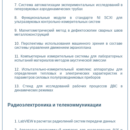
Система автоматизации экспериментальных исследований в
гиперзвуковых аэродинамических трубах
Функциональные модули в стандарте Nl SCXI для
ультразвуковых контрольно-измерительных систем
Магнитометрический метод в дефектоскопии сварных швов
металлоконструкций
Перспективы использования машинного зрения в составе
системы управления движением экраноплана
Компьютерные измерительные системы для лабораторных
испытаний материалов методом акустической эмиссии
Испытательно-измерительный комплекс аппаратуры для
определения тепловых и электрических характеристик и
параметров силовых полупроводниковых приборов
Стенд для исследований рабочих процессов ДВС в
динамических режимах
Радиоэлектроника и телекоммуникации
LabVIEW в расчетах радиолиний систем передачи данных
Аппаратно-программный комплекс для исследования АЧХ и