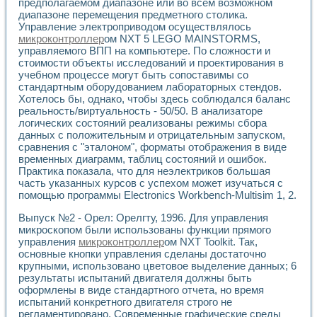
Универсальный стенд для исследования электрических ха
предполагаемом диапазоне или во всем возможном
Лабораторные практикумы по информационно-измерител
диапазоне перемещения предметного столика.
Управление электроприводом осуществлялось
Виртуальный измеритель частотных характеристик на осн
микроконтроллер
ом NXT 5 LEGO MAINSTORMS,
Лабораторный практикум по основам теории Коммутации
управляемого ВПП на компьютере. По сложности и
Разработка виртуальной лабораторной работы «Имитаци
стоимости объекты исследований и проектирования в
Виртуальные практикумы по электротехнике в среде LabV
учебном процессе могут быть сопоставимы со
Из опыта внедрения в рамках национального проекта «Об
стандартным оборудованием лабораторных стендов.
Исследование эффективности решателей обыкновенных 
Хотелось бы, однако, чтобы здесь соблюдался баланс
Опыт разработки LabVIEW лабораторных практикумов н
реальность/виртуальность - 50/50. В анализаторе
Проблемы повышения качества образования и подготовки
логических состояний реализованы режимы сбора
данных с положительным и отрицательным запуском,
Развитие LabVIEW лабораторного практикума по электр
сравнения с "эталоном", форматы отображения в виде
Разработка виртуальной лаборатории по электротехнике 
временных диаграмм, таблиц состояний и ошибок.
Усовершенствованные алгоритмы частотного анализа для
Практика показала, что для неэлектриков большая
Об опыте работы учебного центра «Технологии NATIONAL
часть указанных курсов с успехом может изучаться с
Технологии NI в магистерской программе «Прикладная фи
помощью программы Electronics Workbench-Multisim 1, 2.
Система диагностики двигателей постоянного тока
Автоматизированный стенд формирования электромагнитн
Выпуск №2 - Орел: Орелгту, 1996. Для управления
Лабораторный практикум по курсу ИИС на базе оборудов
микроскопом были использованы функции прямого
управления
микроконтроллер
ом NXT Toolkit. Так,
Партнеры
основные кнопки управления сделаны достаточно
Академические и отраслевые институты
крупными, использовано цветовое выделение данных; 6
Учебные заведения
результаты испытаний двигателя должны быть
Бизнес
оформлены в виде стандартного отчета, но время
Контакты
испытаний конкретного двигателя строго не
регламентировано. Современные графические среды