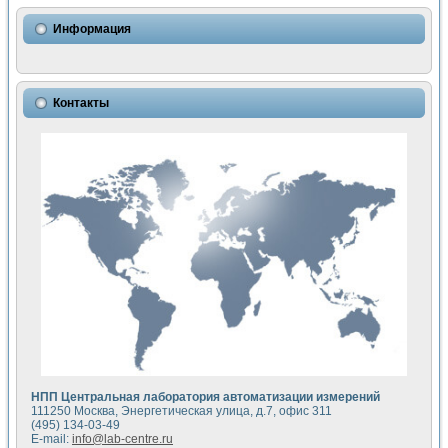
Использование NI LabVIEW для математического моделир
Исследовние возможности создания измерителя ВАХ фото
Информация
Математическое моделирование генератора сигналов - и
Моделирование и экспериментальное исследование линей
Применение осциллографического модуля с высоким разр
Симуляция отклика импульсного радиолокационного сигнал
Контакты
Автоматизация формирования уравнений состояния для и
Блок гальванической развязки для устройства сбора данн
Разработка автоматизированного стенда для измерения о
Применение среды LabVIEW для построения картины возб
Портативная система для определения показателей качес
Использование LabVIEW для управления источником пит
Устройство для снятия вольт-амперных характеристик со
Передовые научные технологии: нано-, фемто-, биотехнологи
Автоматизированная установка по измерению временных 
Автоматизированный лабораторный комплекс на базе Lab
Визуализация моделирования и оптимизации тепловой об
Виртуальный прибор для исследования функциональных в
Исследование возможности создания экономичного виртуа
Исследование кинетики движения макрочастиц в упорядо
Комплекс автоматизированной диагностики крови
НПП Центральная лаборатория автоматизации измерений
Метод прогнозирования свойств дисперсных продуктов п
111250 Москва, Энергетическая улица, д.7, офис 311
Недорогая система управления сверхпроводящим соленои
(495) 134-03-49
E-mail:
info@lab-centre.ru
Применение технологий NI в курсе экспериментальной фи