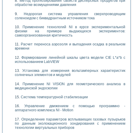
Метод прогнозирования свойств дисперсных продуктов при
обработке возмущениями давления
Недорогая система управления сверхпроводящим
соленоидом с биквадрантным источником тока
Применение технологий NI в курсе экспериментальной
физики на примере выдающихся экспериментов:
самоорганизованная критичность
Расчет переноса аэрозоля и выпадения осадка в реальном
времени
Формирование линейной шкалы цвета модели CIE L*a*b с
использованием LabVIEW
Установка для измерения вольтамперных характеристик
солнечных элементов и модулей
Применение NI VISION для геометрического анализа в
медицинской эндоскопии
Система температурной стабилизации
Управление движением с помощью программно -
аппаратного комплекса NI - Motion
Определение параметров всплывающих газовых пузырьков
по данным эхолокационного зондирования с применением
технологии виртуальных приборов