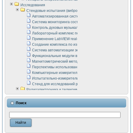
Исследования
Стендовые испытания (виброакустика, тензометрия и т.п.)
Автоматизированная система измерения параметров дизе
Система мониторинга состояния тяговых электродвигателей
Контроль духовых музыкальных инструментов
Лабораторный комплекс по исследованию элементной ба
Применение LabVIEW real-time module для моделирования
Создание комплекса по измерению скорости подвижного с
Система автоматизации экспериментальных исследований 
Функциональные модули в стандарте Nl SCXI для ультраз
Магнитометрический метод в дефектоскопии сварных шво
Перспективы использования машинного зрения в составе
Компьютерные измерительные системы для лабораторных
Испытательно-измерительный комплекс аппаратуры для о
Стенд для исследований рабочих процессов ДВС в динам
Радиоэлектроника и телекоммуникации
LabVIEW в расчетах радиолиний систем передачи данных
Аппаратно-программный комплекс для исследования АЧХ 
Поиск
Виртуальный лабораторный стенд для исследования пар
Измерение шумовых параметров операционных усилител
Измерительный преобразователь на основе цифровой обр
Инструменты для исследования выравнивания электричес
Инструменты для исследования компенсации эхо-сигнало