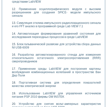
средствами LabVIEW
Применение осциллографического модуля с высоким
разрешением для создания SPICE- модели импульсного
сигнала
Симуляция отклика импульсного радиолокационного сигнала
и его FFT анализ в программной среде Lab VIEW 7.1
Автоматизация формирования уравнений состояния для
исследования переходных процессов в среде LabVIEW
Блок гальванической развязки для устройства сбора данных
NI USB-6009
Разработка автоматизированного стенда для измерения
относительного остаточного электросопротивления (RRR)
сверхпроводников
Применение среды LabVIEW для построения картины
возбуждения комбинационных колебаний в пространстве Ван
Дер Поля
Портативная система для определения показателей
качества электрической энергии
Использование LabVIEW для управления источником
питания PSP 2010 фирмы GW INSTEK
Устройство для снятия вольт-амперных характеристик