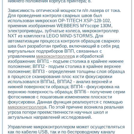
нижнего положения корпуса принтера; 8.
Зависимость оптической мощности п/п лазера от тока.
Для проведения контроля сварных швов был
использован микроскоп ОР-TITECH XSP-128-102,
приемник изображения WEBBERS MYscope 130M,
электроприводы, зубчатые колеса, микроконтроллер
NXT из комплекта LEGO MIND-STORMS. Для
автоматизации процесса контроля образцов сварного
шва был разработан прибор, включающий в себя ряд
виртуальных подприборов ВПП, связанных с
управлением
микроконтроллер
а и обработкой
изображения: ВПП1 - подъем столика в крайнее нижнее
положение; ВПП2 - подъем столика в крайнее верхнее
положение; ВПП3 - определения толщины слоя образца
в процессе сканирования плос кости фокусировки
использовался ВППа1, ВППА2 - анализ верхней и
нижней поверхности образца; ВПП4 - фокусировка на
верхнюю поверхность образца; ВПП6 - получение серии
фотоснимков с пошаговым изменением плоскости
фокусировки. Данная функция реализуется с помощью
микроконтроллер
а. По этой причине возникла реальная
угроза потери преемственности научных школ и
актуальных направлений исследований.
Управление микроконтроллером может осуществляться
как по кабелю USB, так и по беспроводному каналу