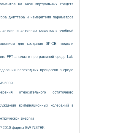
лементов на базе виртуальных средств
спользованием графической среды программирования LabVIEW
тора джиттера и измерителя параметров
 устройства по интерфейсу RS232
х антенн и антенных решеток в учебной
решением для создания SPICE- модели
орного практикума
его FFT анализ в программной среде Lab
едования переходных процессов в среде
ческих монокристаллов
SB-6009
рения относительного остаточного
лы»
экстраполяции
буждения комбинационных колебаний в
ектрической энергии
SP 2010 фирмы GW INSTEK
тв управления»