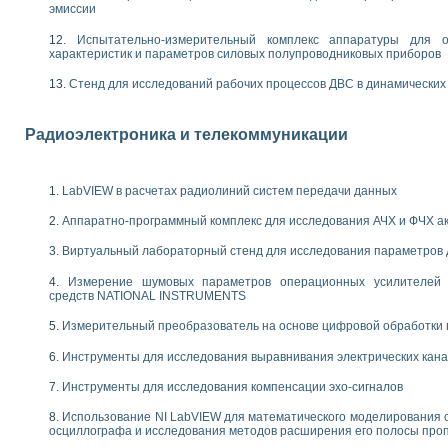
енажеров путем моделирования технологических процессов пищевых произво
эмиссии
изации и защиты ускорителя ЛУЭ-200
Испытательно-измерительный комплекс аппаратуры для о
равления процессом цементирования нефтегазовых скважин
характеристик и параметров силовых полупроводниковых приборов
азовой среды специальной барокамеры
еспечения с использованием среды графического программирования LabVIE
Стенд для исследований рабочих процессов ДВС в динамических
NATIONAL INSTRUMENTS при разработке автоматизированного комплекса для
енной термотрансферной маркировки изделий
Радиоэлектроника и телекоммуникации
ких исследований на базе LabVIEW
танса для исследова¬ния электрофизических свойств аморфного гидрогениз
ных переходных процессов при коротких замыканиях в узлах электрических н
LabVIEW в расчетах радиолиний систем передачи данных
ктрических переходных характеристик асинхронных двигателей при пуске
арных швов на базе технологий фирмы NATIONAL INSTRUMENTS
Аппаратно-программный комплекс для исследования АЧХ и ФЧХ а
применением неиндустриальных камер в производственных условиях
и эффективности систем управления в интегрированных средах
Виртуальный лабораторный стенд для исследования параметров
ебные стенды
Измерение шумовых параметров операционных усилителей 
го стенда по измерению профиля зеркальной антенны и построению диагра
средств NATIONAL INSTRUMENTS
торные комплексы для вузов, осуществляющих подготовку специалистов по
Измерительный преобразователь на основе цифровой обработки 
следования нелинейных резистивных цепей
приборов в процесе изучения специальных дисциплин в технических коллед
Инструменты для исследования выравнивания электрических кан
LECTRONICS WORKBENCH-MULTISIM для электротехнической подготовки инже
 дисциплине «Цифровые вычислительные устройства и микропроцессоры приб
Инструменты для исследования компенсации эхо-сигналов
 ИНС на основе LabVIEW
Использование NI LabVIEW для математического моделирования 
 основам теории коммутации
осциллографа и исследования методов расширения его полосы про
IEW для создания лабораторного практикума по измерениям магнитных вели