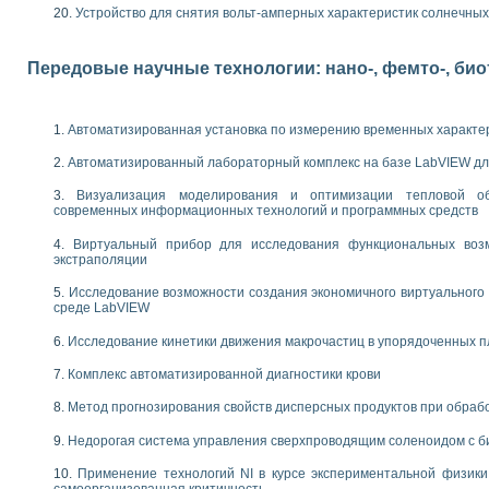
следования электрических характеристик газоразрядных и люминесцентных 
Устройство для снятия вольт-амперных характеристик солнечны
по информационно-измерительным системам (ИИС)
тотных характеристик на основе использования звуковой карты ПК
 основам теории Коммутации
Передовые научные технологии: нано-, фемто-, би
бораторной работы «Имитационное моделирование погрешностей канала из
электротехнике в среде LabVIEW
х национального проекта «Образование» технологий NATIONAL INSTRUMENTS 
Автоматизированная установка по измерению временных характе
ти решателей обыкновенных дифференциальных уравнений инструментальн
Автоматизированный лабораторный комплекс на базе LabVIEW дл
абораторных практикумов на кафедре информационных систем МИРЭА
ва образования и подготовки преподавателей для работы в ИКТ насыщенно
Визуализация моделирования и оптимизации тепловой о
рного практикума по электронике кафедры информационных систем МИРЭА
современных информационных технологий и программных средств
оратории по электротехнике в среде MULTISIM
Виртуальный прибор для исследования функциональных возм
итмы частотного анализа для LabWindows/CVI и LabVIEW
экстраполяции
центра «Технологии NATIONAL INSTRUMENTS» в ростовском колледже связи 
ой программе «Прикладная физика и физическая информатика» инновационно
Исследование возможности создания экономичного виртуального
среде LabVIEW
елей постоянного тока
формирования электромагнитного поля для испытаний изделий авионики
Исследование кинетики движения макрочастиц в упорядоченных 
 курсу ИИС на базе оборудования NI CompactDAQ
Комплекс автоматизированной диагностики крови
ституты
Метод прогнозирования свойств дисперсных продуктов при обра
Недорогая система управления сверхпроводящим соленоидом с б
Применение технологий NI в курсе экспериментальной физик