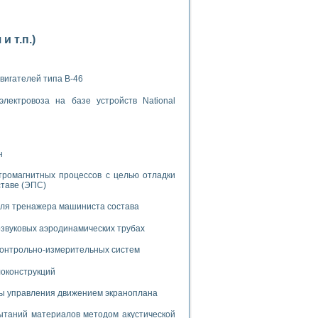
 т.п.)
вигателей типа В-46
применением технологии виртуальных приборов
лектровоза на базе устройств National
ранном биореакторе
в
н
тромагнитных процессов с целью отладки
ставе (ЭПС)
 основе акустической эмиссии и лазерной интерферометрии
для тренажера машиниста состава
звуковых аэродинамических трубах
 контрольно-измерительных систем
боров
локонструкций
мы управления движением экраноплана
агрузок
химических предприятий
таний материалов методом акустической