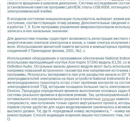
для математического моделирования сверхширокополосного стробоскопическ
скорости вращения в широком диапазоне. Система исследования состоит
установленным пакетом программ LabVIEW, платы USB 6008, потенциост
оздания измерителя ВАХ фотоэлементов на базе виртуальных средств изме
электрохимической ячейки.
ие генератора сигналов - имитатора джиттера и измерителя параметров д
нтальное исследование линейных антенн и антенных решеток в учебной ла
В исходном состоянии инициализации пользователь выбирает режим раб
состояние, соответствующее этому режиму. Дополнительные сведения 
ского модуля с высоким разрешением для создания SPICE- модели импульсн
в работах 7, 8. Если программа управления микроконтроллером исполь
ого радиолокационного сигнала и его FFT анализ в программной среде Lab V
записать в нее начальные значения.
я уравнений состояния для исследования переходных процессов в среде L
Для диагностики плазмы существует возможность регистрации жесткого н
ки для устройства сбора данных NI USB-6009
энергетических спектров электронов и ионов, а также спектра излучени
ного стенда для измерения относительного остаточного электросопротивле
волн. Использование магнитной памяти металла и компьютерных прибор
соединений // Прикладная физика, 2001, №2, с.
для построения картины возбуждения комбинационных колебаний в простра
ределения показателей качества электрической энергии
Используемое оборудование и программное обеспечение National Instr
использован малошумящий ноутбук Acer Aspire 5720G модель ICL50, со в
 управления источником питания PSP 2010 фирмы GW INSTEK
Definition Audio. Остальные каналы данного модуля могут быть использо
т-амперных характеристик солнечных модулей на базе USB-6008
например показаний встроенного тахометра или напряжения источника
 нано-, фемто-, биотехнологии и мехатроника
программы. Результаты эксперимента при угле раскрытия канала α=20° 
электродвигателей электровоза на базе устройств National Instruments 
вка по измерению временных характеристик реверсивных сред
железнодорожного транспорта остро стоит проблема контроля за состо
торный комплекс на базе LabVIEW для исследования наноструктур
электродвигателей ТЭД, которыми оснащена большая часть электровозо
я и оптимизации тепловой обработки биопродуктов с применением совреме
Devices. Процедура определения времени выполнения основных задач 
системы реального времени в фоновом режиме. Так, целенаправленный п
следования функциональных возможностей алгоритма полигармонической эк
оптимального или рационального решения в проектных
задача
х намного
оздания экономичного виртуального полярографа на основе платы USB 6008
специалиста, чем получение только одного виртуального проекта, которы
жения макрочастиц в упорядоченных плазменно-пылевых структурах
первом случае удобство для задач моделирования заключалось в возмо
высокого уровня. Txt, где N -порядковый номер эксперимента, * - номер к
й диагностики крови
реконструкции. Способ индикации искрения машин постоянного тока, па
йств дисперсных продуктов при обработке возмущениями давления
О.
ния сверхпроводящим соленоидом с биквадрантным источником тока
 курсе экспериментальной физики на примере выдающихся экспериментов: с