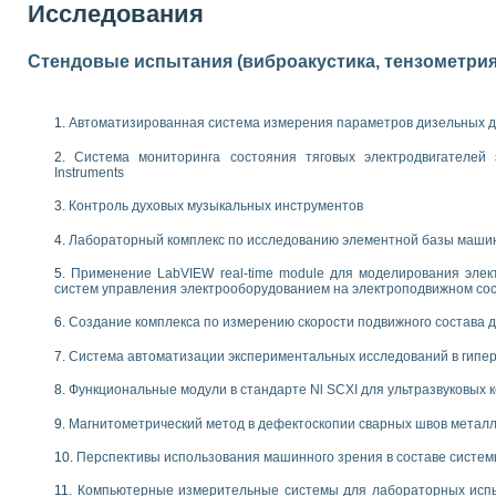
Исследования
 выпадения осадка в реальном времени
лы цвета модели CIE L*a*b с использованием LabVIEW
льтамперных характеристик солнечных элементов и модулей
Стендовые испытания (виброакустика, тензометрия и
еометрического анализа в медицинской эндоскопии
билизации
ощью программно - аппаратного комплекса NI - Motion
Автоматизированная система измерения параметров дизельных д
плывающих газовых пузырьков по данным эхолокационного зондирования с 
Система мониторинга состояния тяговых электродвигателей э
онным тиристорным электроприводом
Instruments
AL INSTRUMENTS для автоматизации процесса очистки сточных вод в мемб
Контроль духовых музыкальных инструментов
нного стенда для исследования плазменных процессов синтеза нанопорошко
Лабораторный комплекс по исследованию элементной базы маши
рентгеновской диагностики плазмы
электронные дифракционные датчики малых перемещений и колебаний
Применение LabVIEW real-time module для моделирования элек
систем управления электрооборудованием на электроподвижном со
электрических свойств сегнетоэлектриков методом тепловых шумов
ждения и развития дефектов в растущем монокристалле карбида кремния на
Создание комплекса по измерению скорости подвижного состава 
й импедансный томограф на базе платы сбора данных PCI 6052E
характеризации механических свойств материалов в наношкале
Система автоматизации экспериментальных исследований в гипер
овании металлообрабатывающих станков
Функциональные модули в стандарте Nl SCXI для ультразвуковых
ких процессов получения дисперсных продуктов на основе виртуальных при
Магнитометрический метод в дефектоскопии сварных швов метал
ческого зрения для контроля образцов
Перспективы использования машинного зрения в составе систе
ных переходных процессов при коротких замыканиях в узлах электрических н
зработке обучающих информационных систем и тренажеров для персонала 
Компьютерные измерительные системы для лабораторных испы