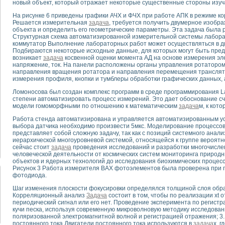
новый объект, который отражает некоторые существенные стороны изуча
На рисунке 6 приведены графики АЧХ и ФЧХ при работе АПК в режиме ко
тика, тензометрия и т.п.)
Решается измерительная
задача
, требуется получить двумерное изобр
а измерения параметров дизельных двигателей типа В-46
объекта и определить его геометрические параметры. Эта задача была
Структурная схема автоматизированной измерительной системы лаборат
ия тяговых электродвигателей электровоза на базе устройств National Instr
коммутатор Выполнение лабораторных работ может осуществляться в дв
ных инструментов
Подбираются некоторые исходные данные, для которых могут быть пред
исследованию элементной базы машин
возникает
задача
косвенной оценки момента АД на основе измерения эл
напряжение, ток. На панели расположены органы управления ротатором 
me module для моделирования электромагнитных процессов с целью отладки
направления вращения ротатора и направления перемещения транслятор
рению скорости подвижного состава для тренажера машиниста состава
измерения профиля, кнопки и тумблеры обработки графических данных, а
ериментальных исследований в гиперзвуковых аэродинамических трубах
Ломоносова был создан комплекс программ в среде программирования 
андарте Nl SCXI для ультразвуковых контрольно-измерительных систем
степени автоматизировать процесс измерений. Это дает обоснование с
в дефектоскопии сварных швов металлоконструкций
модели гомоморфными по отношению к математическим
задача
м, к кот
 машинного зрения в составе системы управления движением экраноплана
Работа стенда автоматизирована и управляется автоматизированным ус
е системы для лабораторных испытаний материалов методом акустической
выбора датчика необходимо произвести 5мкс. Моделирование процессо
представляет собой сложную задачу, так как с позиций системного анал
й комплекс аппаратуры для определения тепловых и электрических характе
иерархической многоуровневой системой, относящейся к группе вероят
очих процессов ДВС в динамических режимах
сейчас стоит
задача
проведения исследований и разработки многочисле
никации
человеческой деятельности от космических систем мониторинга природн
объектов и ядерных технологий до исследования биохимических процесс
иний систем передачи данных
Рисунок 3 Работа измерителя ВАХ фотоэлементов была проверена при
плекс для исследования АЧХ и ФЧХ активных фильтров
фотодиода.
стенд для исследования параметров двухполюсников резонансным методом
Шаг изменения плоскости фокусировки определялся толщиной слоя образ
тров операционных усилителей с применением аппаратно-программных ср
Корреляционный анализ
Задача
состоит в том, чтобы по реализации xt о
тель на основе цифровой обработки выборок мгновенных значений
периодический сигнал или его нет. Проведение эксперимента по регистр
кучи песка, используя современную микроволновую методику исследован
ния выравнивания электрических каналов
поляризованной электромагнитной волной и регистрацией отражения; 3.
ния компенсации эхо-сигналов
постоянного тока Двигатели постоянного тока используются в
задача
х, 