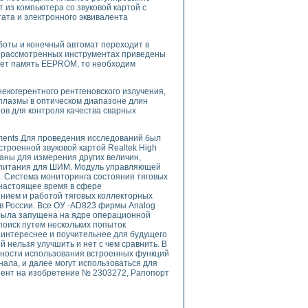
ого осциллографа и исследования методов расширения его полосы пропуска
 из компьютера со звуковой картой с
ата и электронного эквивалента
рений
життера
боратории средствами LabVIEW
оты и конечный автомат переходит в
о рассмотренных инструментах приведены
ого сигнала
зует память EEPROM, то необходим
IEW 7.1
abVIEW
екогерентного рентгеновского излучения,
я плазмы в оптическом диапазоне длин
ния (RRR) сверхпроводников
ов для контроля качества сварных
нстве Ван Дер Поля
uments Для проведения исследований был
строенной звуковой картой Realtek High
ваны для измерения других величин,
 питания для ШИМ. Модуль управляющей
3. Система мониторинга состояния тяговых
В настоящее время в сфере
янием и работой тяговых коллекторных
в России. Все ОУ -AD823 фирмы Analog
нных информационных технологий и программных средств
была запущена на ядре операционной
оиск путем нескольких попыток
страполяции
 интереснее и поучительнее для будущего
 в среде LabVIEW
й нельзя улучшить и нет с чем сравнить. В
жности использования встроенных функций
анала, и далее могут использоваться для
тент на изобретение № 2303272, Рапопорт
амоорганизованная критичность