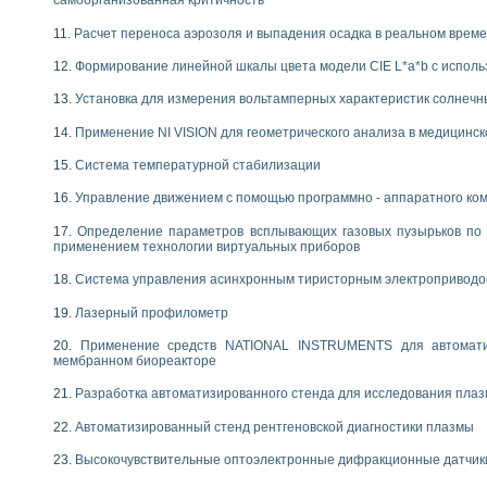
самоорганизованная критичность
Расчет переноса аэрозоля и выпадения осадка в реальном врем
Формирование линейной шкалы цвета модели CIE L*a*b с испол
Установка для измерения вольтамперных характеристик солнечн
Применение NI VISION для геометрического анализа в медицинск
Система температурной стабилизации
Управление движением с помощью программно - аппаратного комп
Определение параметров всплывающих газовых пузырьков по 
применением технологии виртуальных приборов
Система управления асинхронным тиристорным электропривод
Лазерный профилометр
Применение средств NATIONAL INSTRUMENTS для автоматиз
мембранном биореакторе
Разработка автоматизированного стенда для исследования пла
Автоматизированный стенд рентгеновской диагностики плазмы
Высокочувствительные оптоэлектронные дифракционные датчик