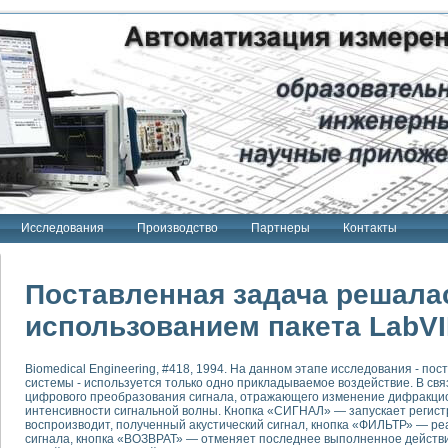
Исследования
Производство
Партнеры
Контакты
Поставленная задача решала
использованием пакета LabV
тенд "Сигнал-USB"
Biomedical Engineering, #418, 1994. На данном этапе исследования - 
 терапии Интроскан
системы - используется только одно прикладываемое воздействие. В свя
цифрового преобразования сигнала, отражающего изменение дифракци
ерительная система
интенсивности сигнальной волны. Кнопка «СИГНАЛ» — запускает регис
воспроизводит, полученный акустический сигнал, кнопка «ФИЛЬТР» — 
Сигнал-USB"
сигнала, кнопка «ВОЗВРАТ» — отменяет последнее выполненное действие
товой терапии серии СКАН