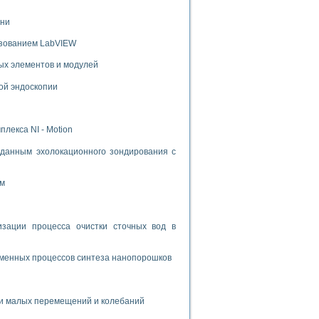
ени
ьзованием LabVIEW
ых элементов и модулей
ой эндоскопии
лекса NI - Motion
данным эхолокационного зондирования с
ом
ации процесса очистки сточных вод в
зменных процессов синтеза нанопорошков
и малых перемещений и колебаний