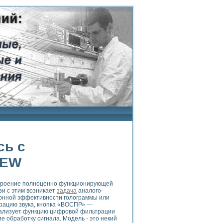
сь с
IEW
построение полноценно функционирующей
зи с этим возникает
задача
аналого-
онной эффективности голограммы или
трацию звука, кнопка «ВОСПР» —
реализует функцию цифровой фильтрации
 обработку сигнала. Модель - это некий