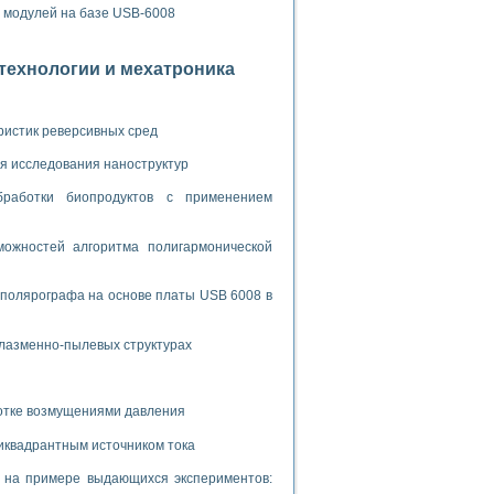
ламп
х модулей на базе USB-6008
отехнологии и мехатроника
мерения температуры» в среде LabVIEW
в Нижегородском госуниверситете им. Н.И. Лобачевского
ристик реверсивных сред
ых систем моделирования
я исследования наноструктур
й среде
бработки биопродуктов с применением
ожностей алгоритма полигармонической
и информатики
го образовательного проекта РУДН
 полярографа на основе платы USB 6008 в
плазменно-пылевых структурах
ботке возмущениями давления
иквадрантным источником тока
и на примере выдающихся экспериментов: