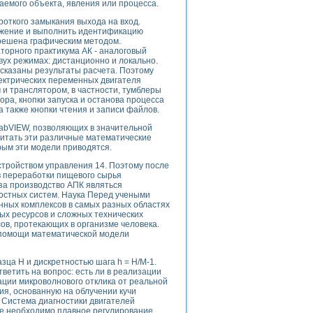
емого объекта, явления или процесса.
роткого замыкания выхода на вход.
ажение и выполнить идентификацию
 решена графическим методом.
орного практикума АК - аналоговый
uments
ух режимах: дистанционно и локально.
сказаны результаты расчета. Поэтому
ектрических переменных двигателя
и транслятором, в частности, тумблеры
 систем управления электрооборудованием на электроподвижном составе (Э
а, кнопки запуска и останова процесса
 также кнопки чтения и записи файлов.
LabVIEW, позволяющих в значительной
читать эти различные математические
орым эти модели приводятся.
тройством управления 14. Поэтому после
 эмиссии
в переработки пищевого сырья
иза производство АПК являться
ристик и параметров силовых полупроводниковых приборов
ностных систем. Наука Перед учеными
нных комплексов в самых разных областях
ых ресурсов и сложных технических
ов, протекающих в организме человека.
 помощи математической модели
ца Н и дискретностью шага h = H/M-1.
едств NATIONAL INSTRUMENTS
тветить на вопрос: есть ли в реализации
ации микроволнового отклика от реальной
ия, основанную на облучении кучи
 Система диагностики двигателей
где необходимо плавное регулирование