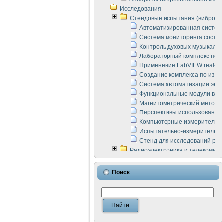
Исследования
Стендовые испытания (виброакус
Автоматизированная систем
Система мониторинга состоян
Контроль духовых музыкаль
Лабораторный комплекс по 
Применение LabVIEW real-ti
Создание комплекса по изме
Система автоматизации эксп
Функциональные модули в ст
Магнитометрический метод 
Перспективы использования
Компьютерные измерительны
Испытательно-измерительны
Стенд для исследований раб
Радиоэлектроника и телекомму
LabVIEW в расчетах радиол
Аппаратно-программный ком
Поиск
Виртуальный лабораторный 
Измерение шумовых параме
Измерительный преобразова
Инструменты для исследова
Инструменты для исследова