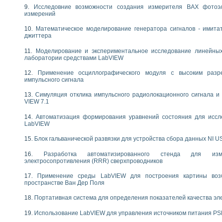
следования течения в расширяющемся канале
Исследовние возможности создания измерителя ВАХ фотоэ
измерений
ты «Изучение магнитных свойств ферромагнетиков. Петля гистерезиса» с и
Математическое моделирование генератора сигналов - имита
нов интерфейсов обмена по протоколам RS232 и GPIB / имитатор оконечного
джиттера
учение адиабатического расширения газов
Моделирование и экспериментальное исследование линейны
ктрических переходных характеристик асинхронных двигателей при пуске
лаборатории средствами LabVIEW
аботки результатов измерительного экспримента
азменных измерений с помощью LabVIEW
Применение осциллографического модуля с высоким раз
импульсного сигнала
мплекс. Назначение. Состав. Возможности
NATIONAL INSTRUMENTS для создания систем автоматизированного лаборат
Симуляция отклика импульсного радиолокационного сигнала и 
альный и корреляционный анализ"
VIEW 7.1
ания принципа действия универсального цифрового вольтметра
Автоматизация формирования уравнений состояния для иссл
е обеспечение учебных лабораторных стендов
LabVIEW
практикум для изучения технологии выращивания полупроводниковых и опти
 средствами LabVIEW
Блок гальванической развязки для устройства сбора данных NI U
плекс для исследования АЧХ и ФЧХ активных фильтров
Разработка автоматизированного стенда для изме
ционный лабораторный практикум по курсу «радиотехнические цепи и сигна
электросопротивления (RRR) сверхпроводников
реставрации одномерных сигналов на основе алгоритма полигармонической 
NATIONAL INSTRUMENTS в операционной системе LINUX
Применение среды LabVIEW для построения картины воз
пространстве Ван Дер Поля
горитма полигармонической экстраполяции в среде LabVIEW
ания принципа действия универсального цифрового вольтметра
Портативная система для определения показателей качества эл
ржки принимаемых решений в среде LabVIEW
Использование LabVIEW для управления источником питания P
 «Моделирование систем» и «Автоматизация проектирования систем и средс