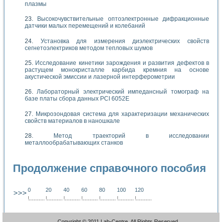
плазмы
Высокочувствительные оптоэлектронные дифракционные
датчики малых перемещений и колебаний
Установка для измерения диэлектрических свойств
сегнетоэлектриков методом тепловых шумов
Исследование кинетики зарождения и развития дефектов в
растущем монокристалле карбида кремния на основе
акустической эмиссии и лазерной интерферометрии
Лабораторный электрический импедансный томограф на
базе платы сбора данных PCI 6052E
Микрозондовая система для характеризации механических
свойств материалов в наношкале
Метод траекторий в исследовании
металлообрабатывающих станков
Продолжение справочного пособия
0
20
40
60
80
100
120
>>>
!
.
.
.
.
.
.
.
.
.
.
.
.
.
.
.
.
.
.
.
!
.
.
.
.
.
.
.
.
.
.
.
.
.
.
.
.
.
.
.
!
.
.
.
.
.
.
.
.
.
.
.
.
.
.
.
.
.
.
.
!
.
.
.
.
.
.
.
.
.
.
.
.
.
.
.
.
.
.
.
!
.
.
.
.
.
.
.
.
.
.
.
.
.
.
.
.
.
.
.
!
.
.
.
.
.
.
.
.
.
.
.
.
.
.
.
.
.
.
.
!
.
.
.
.
.
.
.
.
.
.
.
.
.
.
.
.
.
.
.
Copyright © 2011 Lab-Centre. All Rights Reserved.