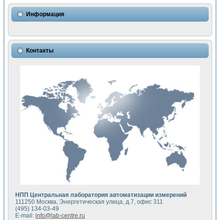
Использование NI LabVIEW для математического моделир
Исследовние возможности создания измерителя ВАХ фото
Информация
Математическое моделирование генератора сигналов - и
Моделирование и экспериментальное исследование линей
Применение осциллографического модуля с высоким разр
Симуляция отклика импульсного радиолокационного сигнал
Контакты
Автоматизация формирования уравнений состояния для и
Блок гальванической развязки для устройства сбора данн
Разработка автоматизированного стенда для измерения о
Применение среды LabVIEW для построения картины возб
Портативная система для определения показателей качес
Использование LabVIEW для управления источником пит
Устройство для снятия вольт-амперных характеристик со
Передовые научные технологии: нано-, фемто-, биотехнологи
Автоматизированная установка по измерению временных 
Автоматизированный лабораторный комплекс на базе Lab
Визуализация моделирования и оптимизации тепловой об
Виртуальный прибор для исследования функциональных в
Исследование возможности создания экономичного виртуа
Исследование кинетики движения макрочастиц в упорядо
Комплекс автоматизированной диагностики крови
НПП Центральная лаборатория автоматизации измерений
Метод прогнозирования свойств дисперсных продуктов п
111250 Москва, Энергетическая улица, д.7, офис 311
Недорогая система управления сверхпроводящим соленои
(495) 134-03-49
E-mail:
info@lab-centre.ru
Применение технологий NI в курсе экспериментальной фи