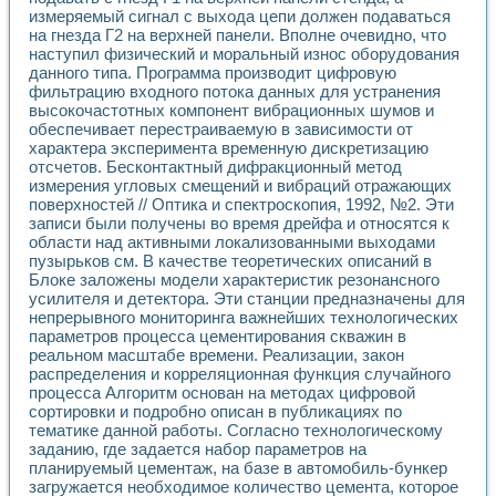
Разработка виртуальных тренажеров путем моделировани
измеряемый сигнал с выхода цепи должен подаваться
Система блокировок, сигнализации и защиты ускорителя 
на гнезда Г2 на верхней панели. Вполне очевидно, что
Система сбора данных и управления процессом цементир
наступил физический и моральный износ оборудования
Управление температурой газовой среды специальной ба
данного типа. Программа производит цифровую
Разработка программного обеспечения с использованием
фильтрацию входного потока данных для устранения
Использование технологий NATIONAL INSTRUMENTS при ра
высокочастотных компонент вибрационных шумов и
обеспечивает перестраиваемую в зависимости от
Оборудование для промышленной термотрансферной мар
характера эксперимента временную дискретизацию
Автоматизация реометрических исследований на базе La
отсчетов. Бесконтактный дифракционный метод
Применение измерителя иммитанса для исследова¬ния эле
измерения угловых смещений и вибраций отражающих
Исследование электромагнитных переходных процессов при
поверхностей // Оптика и спектроскопия, 1992, №2. Эти
Стенд для исследования электрических переходных харак
записи были получены во время дрейфа и относятся к
Автоматизация контроля сварных швов на базе техноло
области над активными локализованными выходами
Измерительный контроль с применением неиндустриальны
пузырьков см. В качестве теоретических описаний в
Моделирование надежности и эффективности систем упра
Блоке заложены модели характеристик резонансного
усилителя и детектора. Эти станции предназначены для
Лабораторные практикумы и учебные стенды
непрерывного мониторинга важнейших технологических
Автоматизация лабораторного стенда по измерению проф
параметров процесса цементирования скважин в
Автоматизированные лабораторные комплексы для вузов,
реальном масштабе времени. Реализации, закон
Виртуальный прибор для исследования нелинейных рези
распределения и корреляционная функция случайного
Использование виртуальных приборов в процесе изучения
процесса Алгоритм основан на методах цифровой
Использование программ ELECTRONICS WORKBENCH-MULTI
сортировки и подробно описан в публикациях по
Лабораторный практикум по дисциплине «Цифровые вычис
тематике данной работы. Согласно технологическому
Лабораторный практикум по ИНС на основе LabVIEW
заданию, где задается набор параметров на
Лабораторный практикум по основам теории коммутации
планируемый цементаж, на базе в автомобиль-бункер
загружается необходимое количество цемента, которое
Опыт использования NI LabVIEW для создания лабораторн