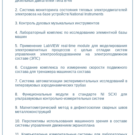
дизельных двигателей типа В-46
Система мониторинга состояния тяговых электродвигателей
электровоза на базе устройств National Instruments
Контроль духовых музыкальных инструментов
Лабораторный комплекс по исследованию элементной базы
машин
Применение LabVIEW real-time module для моделирования
электромагнитных процессов с целью отладки систем
управления электрооборудованием на электроподвижном
составе (ЭПС)
Создание комплекса по измерению скорости подвижного
состава для тренажера машиниста состава
Система автоматизации экспериментальных исследований в
гиперзвуковых аэродинамических трубах
Функциональные модули в стандарте Nl SCXI для
ультразвуковых контрольно-измерительных систем
Магнитометрический метод в дефектоскопии сварных швов
металлоконструкций
Перспективы использования машинного зрения в составе
системы управления движением экраноплана
Компьютерные измерительные системы для лабораторных