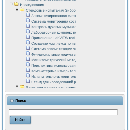
Исследования
Стендовые испытания (виброакустика, тензометрия и т.п.)
Автоматизированная система измерения параметров дизе
Система мониторинга состояния тяговых электродвигателей
Контроль духовых музыкальных инструментов
Лабораторный комплекс по исследованию элементной ба
Применение LabVIEW real-time module для моделирования
Создание комплекса по измерению скорости подвижного с
Система автоматизации экспериментальных исследований 
Функциональные модули в стандарте Nl SCXI для ультраз
Магнитометрический метод в дефектоскопии сварных шво
Перспективы использования машинного зрения в составе
Компьютерные измерительные системы для лабораторных
Испытательно-измерительный комплекс аппаратуры для о
Стенд для исследований рабочих процессов ДВС в динам
Радиоэлектроника и телекоммуникации
LabVIEW в расчетах радиолиний систем передачи данных
Аппаратно-программный комплекс для исследования АЧХ 
Поиск
Виртуальный лабораторный стенд для исследования пар
Измерение шумовых параметров операционных усилител
Измерительный преобразователь на основе цифровой обр
Инструменты для исследования выравнивания электричес
Инструменты для исследования компенсации эхо-сигнало