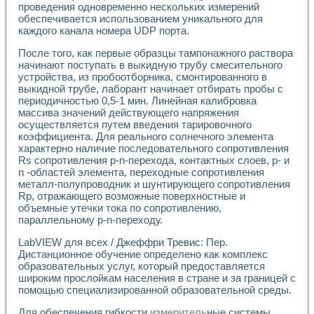
проведения одновременно нескольких измерений
обеспечивается использованием уникального для
каждого канала номера UDP порта.
После того, как первые образцы тампонажного раствора
начинают посту­пать в выкидную трубу смесительного
устройства, из пробоотборника, смонтирован­ного в
выкидной трубе, лаборант начинает отбирать пробы с
периодичностью 0,5-1 мин. Линейная калибровка
массива значений действующего напряжения
осуществляется путем введения тарировочного
коэффициента. Для реального солнечного элемента
характерно наличие последовательного сопротивления
Rs сопротивления p-n-перехода, контактных слоев, р- и
n -областей элемента, переходные сопротивления
металл-полупроводник и шунтирующего сопротивления
Rp, отражающего возможные поверхностные и
объемные утечки тока по сопротивлению,
параллельному p-n-переходу.
LabVIEW для всех / Джеффри Тревис: Пер.
Дистанционное обучение определено как комплекс
образовательных услуг, который предоставляется
широким прослойкам населения в стране и за границей с
помощью специализированной образовательной среды.
Для обеспечения гибкости
измеритель
ные системы