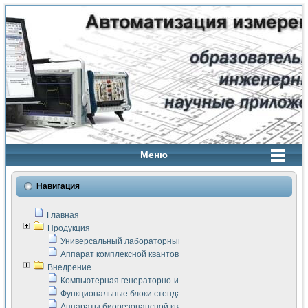
Меню
Навигация
Главная
Продукция
Универсальный лабораторный стенд "Сигнал-USB"
Аппарат комплексной квантовой терапии Интроскан
Внедрение
Компьютерная генераторно-измерительная система
Функциональные блоки стенда "Сигнал-USB"
Аппараты биорезонансной квантовой терапии серии СКАН