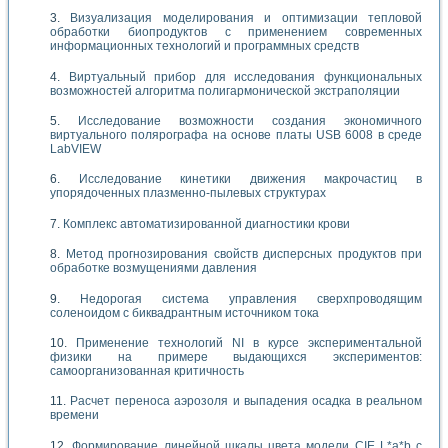
Визуализация моделирования и оптимизации тепловой
обработки биопродуктов с применением современных
информационных технологий и программных средств
Виртуальный прибор для исследования функциональных
возможностей алгоритма полигармонической экстраполяции
Исследование возможности создания экономичного
виртуального полярографа на основе платы USB 6008 в среде
LabVIEW
Исследование кинетики движения макрочастиц в
упорядоченных плазменно-пылевых структурах
Комплекс автоматизированной диагностики крови
Метод прогнозирования свойств дисперсных продуктов при
обработке возмущениями давления
Недорогая система управления сверхпроводящим
соленоидом с биквадрантным источником тока
Применение технологий NI в курсе экспериментальной
физики на примере выдающихся экспериментов:
самоорганизованная критичность
Расчет переноса аэрозоля и выпадения осадка в реальном
времени
Формирование линейной шкалы цвета модели CIE L*a*b с