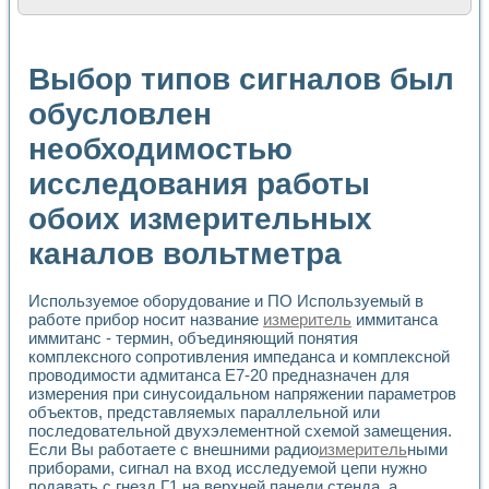
Расчет переноса аэрозоля и выпадения осадка в реально
Формирование линейной шкалы цвета модели CIE L*a*b с
Установка для измерения вольтамперных характеристик с
Выбор типов сигналов был
Применение NI VISION для геометрического анализа в ме
Система температурной стабилизации
обусловлен
Управление движением с помощью программно - аппаратног
необходимостью
Определение параметров всплывающих газовых пузырьков
Система управления асинхронным тиристорным электроп
исследования работы
Лазерный профилометр
Применение средств NATIONAL INSTRUMENTS для автомат
обоих измерительных
Разработка автоматизированного стенда для исследован
Автоматизированный стенд рентгеновской диагностики п
каналов вольтметра
Высокочувствительные оптоэлектронные дифракционные 
Установка для измерения диэлектрических свойств сегне
Используемое оборудование и ПО Используемый в
Исследование кинетики зарождения и развития дефектов 
работе прибор носит название
измеритель
иммитанса
Лабораторный электрический импедансный томограф на б
иммитанс - термин, объединяющий понятия
Микрозондовая система для характеризации механических
комплексного сопротивления импеданса и комплексной
Метод траекторий в исследовании металлообрабатывающ
проводимости адмитанса Е7-20 предназначен для
Промышленная автоматизация
измерения при синусоидальном напряжении параметров
Автоматизация технологических процессов получения дис
объектов, представляемых параллельной или
последовательной двухэлементной схемой замещения.
Использование систем технического зрения для контроля
Если Вы работаете с внешними радио
измеритель
ными
Исследование электромагнитных переходных процессов при
приборами, сигнал на вход исследуемой цепи нужно
Применение LabVIEW при разработке обучающих информа
подавать с гнезд Г1 на верхней панели стенда, а