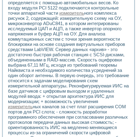
определяется с помощью автомобильных весов. Ко
Применение LabVIEW для исследования течения в расши
входу модуля PCI 5122 подключаются контрольные
Создание виртуальной работы «Изучение магнитных свой
точки аппаратной части
измеритель
ного комплекса
Обратный маятник
рисунок 2, содержащей: измерительную схему на ОУ,
Устройство для изучения основ интерфейсов обмена по п
микроконвертор ADuC841, в котором интегрированы
Лабораторный практикум: изучение адиабатического расш
исследуемый ЦАП и АЦП, а также инвертор опорного
Стенд для исследования электрических переходных харак
напряжения и буфер АЦП на ОУ. Для анализа
Система статистической обработки результатов измерите
коммутационных систем с точки зрения вероятности
блокировки на основе создания виртуальных приборов
Автоматизация лазерно-плазменных измерений с помощ
средствами LabVIEW. Сервер данных «архив» - это
Модельно-измерительный комплекс. Назначение. Состав.
достаточно быстрая рабочая станция с SCSI-дисками,
Использование технологий NATIONAL INSTRUMENTS для с
объединенными в RAID-массив. Скорость оцифровки
Учебный практикум "Спектральный и корреляционный ана
выбрана 67,11 МГц, исходя из требований теоремы
Учебный стенд для исследования принципа действия унив
Найквиста и необходимого количества усреднений за
Оборудование и программное обеспечение учебных лабор
один оборот антенны. В первую очередь, это требование
Виртуальный лабораторный практикум для изучения техн
относится к задачам моделирования схем
Управление роботом ТУР-10 средствами LabVIEW
измерительной аппаратуры. Реконфигурируемая ИИС на
Аппаратно-программный комплекс для исследования АЧХ 
базе датчиков с цифровым выходом и удаленных
модулей ввода: + открытая архитектура ИИС для
Автоматизированный дистанционный лабораторный практи
модернизации; + возможность увеличения
Исследование возможности реставрации одномерных сигн
измеритель
ных каналов за счет плат расширения СОМ
Использование технологий NATIONAL INSTRUMENTS в оп
портов для PCI слота; - сложность разработки
Разработка модификаций алгоритма полигармонической э
программного обеспечения при согласовании различных
Учебный стенд для исследования принципа действия унив
протоколов передачи данных высокая стоимость; -
Виртуальная система поддержки принимаемых решений в
ориентированность ИИС на медленно меняющиеся
Преемственность дисциплин «Моделирование систем» и «
процессы из-за ограничений скорости цифровой