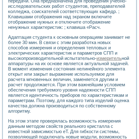
Универсальный стенд для исследования электрических ха
передачи. Она предназначена для проведения учебно-
исследовательских работ студентов, преподавателей
Лабораторные практикумы по информационно-измерител
колледжа, соискателей соответствующих кафедр. ;
Виртуальный измеритель частотных характеристик на осн
Клавишами отображения над экраном включите
Лабораторный практикум по основам теории Коммутации
отображение нужных и отключите отображение
Разработка виртуальной лабораторной работы «Имитаци
ненужных характеристик: ; клавиша «Расч.
Виртуальные практикумы по электротехнике в среде LabV
Из опыта внедрения в рамках национального проекта «Об
Адаптация студента к основным операциям занимает не
Исследование эффективности решателей обыкновенных 
более 30 мин. В связи с этим разработка новых
Опыт разработки LabVIEW лабораторных практикумов н
способов измерения и определения тепловых и
электрических характеристик и параметров СПП и
Проблемы повышения качества образования и подготовки
высокопроизводительной испытательно-
измеритель
ной
Развитие LabVIEW лабораторного практикума по электр
аппаратуры на их основе является актуальной задачей.
Разработка виртуальной лаборатории по электротехнике 
В момент изменения состояния нелинейного элемента
Усовершенствованные алгоритмы частотного анализа для
открыт или закрыт выражение используемое для
Об опыте работы учебного центра «Технологии NATIONAL
расчета мгновенных величин, заменяется другим и
Технологии NI в магистерской программе «Прикладная фи
расчет продолжается. При этом важнейшим условием
Система диагностики двигателей постоянного тока
обеспечения требуемого уровня надежности СПП
Автоматизированный стенд формирования электромагнитн
является идентичность приборов по характеристикам и
параметрам. Поэтому, для каждого типа изделий оценка
Лабораторный практикум по курсу ИИС на базе оборудов
качества должна производиться по собственному
Партнеры
алгоритму.
Академические и отраслевые институты
Учебные заведения
На этом этапе проверялась возможность измерения
Бизнес
данным методом свойств реального кристалла с
Контакты
известной зависимостью еТ. Для гибкости системы,
позволяющей подключать новые модули, возможность