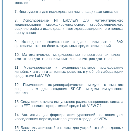
каналов
Инструменты для исследования компенсации эхо-сигналов
Использование NI LabVIEW для математического
моделирования сверхширокополосного стробоскопического
осциллографа и исследования методов расширения его полосы
пропускания
Исследовние возможности создания измерителя ВАХ
фотоэлементов на базе виртуальных средств измерений
Математическое моделирование генератора сигналов -
имитатора джиттера и измерителя параметров джиттера
Моделирование и экспериментальное исследование
линейных антенн и антенных решеток в учебной лаборатории
средствами LabVIEW
Применение осциллографического модуля с высоким
разрешением для создания SPICE- модели импульсного
сигнала
Симуляция отклика импульсного радиолокационного сигнала
и его FFT анализ в программной среде Lab VIEW 7.1
Автоматизация формирования уравнений состояния для
исследования переходных процессов в среде LabVIEW
Блок гальванической развязки для устройства сбора данных