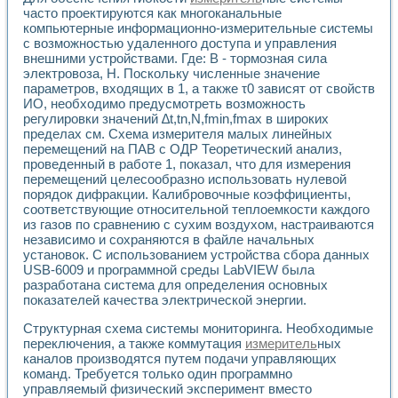
часто проектируются как многоканальные
компьютерные информационно-измерительные системы
с возможностью удаленного доступа и управления
внешними устройствами. Где: В - тормозная сила
электровоза, Н. Поскольку численные значение
параметров, входящих в 1, а также τ0 зависят от свойств
ИО, необходимо предусмотреть возможность
регулировки значений ∆t,tn,N,fmin,fmax в широких
пределах см. Схема измерителя малых линейных
перемещений на ПАВ с ОДР Теоретический анализ,
проведенный в работе 1, показал, что для измерения
перемещений целесообразно использовать нулевой
порядок дифракции. Калибровочные коэффициенты,
соответствующие относительной теплоемкости каждого
из газов по сравнению с сухим воздухом, настраиваются
независимо и сохраняются в файле начальных
установок. С использованием устройства сбора данных
USB-6009 и программной среды LabVIEW была
разработана система для определения основных
показателей качества электрической энергии.
Структурная схема системы мониторинга. Необходимые
переключения, а также коммутация
измеритель
ных
каналов производятся путем подачи управляющих
команд. Требуется только один программно
управляемый физический эксперимент вместо