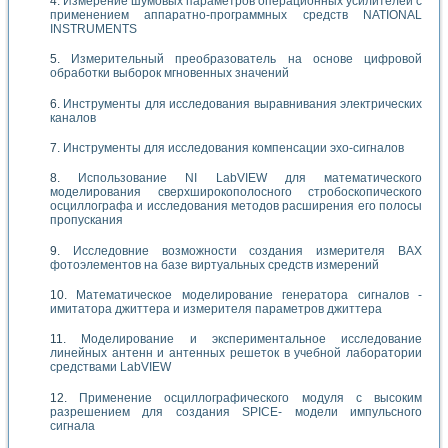
Измерение шумовых параметров операционных усилителей с
применением аппаратно-программных средств NATIONAL
INSTRUMENTS
Измерительный преобразователь на основе цифровой
обработки выборок мгновенных значений
Инструменты для исследования выравнивания электрических
каналов
Инструменты для исследования компенсации эхо-сигналов
Использование NI LabVIEW для математического
моделирования сверхширокополосного стробоскопического
осциллографа и исследования методов расширения его полосы
пропускания
Исследовние возможности создания измерителя ВАХ
фотоэлементов на базе виртуальных средств измерений
Математическое моделирование генератора сигналов -
имитатора джиттера и измерителя параметров джиттера
Моделирование и экспериментальное исследование
линейных антенн и антенных решеток в учебной лаборатории
средствами LabVIEW
Применение осциллографического модуля с высоким
разрешением для создания SPICE- модели импульсного
сигнала