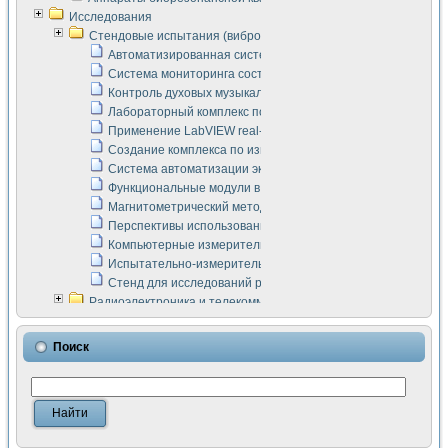
Исследования
Стендовые испытания (виброакустика, тензометрия и т.п.)
Автоматизированная система измерения параметров дизе
Система мониторинга состояния тяговых электродвигателей
Контроль духовых музыкальных инструментов
Лабораторный комплекс по исследованию элементной ба
Применение LabVIEW real-time module для моделирования
Создание комплекса по измерению скорости подвижного с
Система автоматизации экспериментальных исследований 
Функциональные модули в стандарте Nl SCXI для ультраз
Магнитометрический метод в дефектоскопии сварных шво
Перспективы использования машинного зрения в составе
Компьютерные измерительные системы для лабораторных
Испытательно-измерительный комплекс аппаратуры для о
Стенд для исследований рабочих процессов ДВС в динам
Радиоэлектроника и телекоммуникации
LabVIEW в расчетах радиолиний систем передачи данных
Аппаратно-программный комплекс для исследования АЧХ 
Поиск
Виртуальный лабораторный стенд для исследования пар
Измерение шумовых параметров операционных усилител
Измерительный преобразователь на основе цифровой обр
Инструменты для исследования выравнивания электричес
Инструменты для исследования компенсации эхо-сигнало