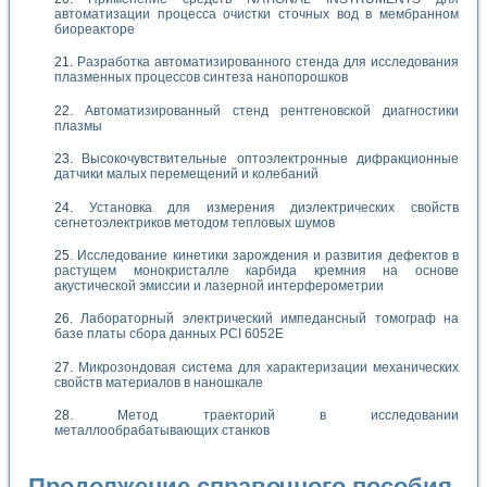
автоматизации процесса очистки сточных вод в мембранном
биореакторе
Разработка автоматизированного стенда для исследования
плазменных процессов синтеза нанопорошков
Автоматизированный стенд рентгеновской диагностики
плазмы
Высокочувствительные оптоэлектронные дифракционные
датчики малых перемещений и колебаний
Установка для измерения диэлектрических свойств
сегнетоэлектриков методом тепловых шумов
Исследование кинетики зарождения и развития дефектов в
растущем монокристалле карбида кремния на основе
акустической эмиссии и лазерной интерферометрии
Лабораторный электрический импедансный томограф на
базе платы сбора данных PCI 6052E
Микрозондовая система для характеризации механических
свойств материалов в наношкале
Метод траекторий в исследовании
металлообрабатывающих станков
Продолжение справочного пособия