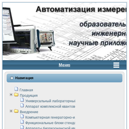
Меню
Навигация
Главная
Продукция
Универсальный лабораторный стенд "Сигнал-USB"
Аппарат комплексной квантовой терапии Интроскан
Внедрение
Компьютерная генераторно-измерительная система
Функциональные блоки стенда "Сигнал-USB"
Аппараты биорезонансной квантовой терапии серии СКАН