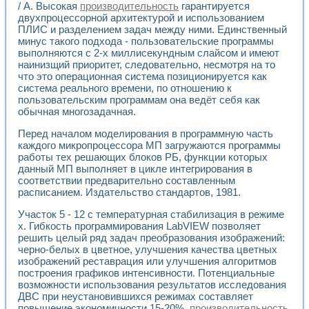
/ А. Высокая
производительность
гарантируется
Применение LabVIEW для исследования течения в расши
двухпроцессорной архитектурой и использованием
Создание виртуальной работы «Изучение магнитных свой
ПЛИС и разделением задач между ними. Единственный
Обратный маятник
минус такого подхода - пользовательские программы
Устройство для изучения основ интерфейсов обмена по п
выполняются с 2-х миллисекундным слайсом и имеют
Лабораторный практикум: изучение адиабатического расш
наинизщий приоритет, следовательно, несмотря на то
Стенд для исследования электрических переходных харак
что это операционная система позиционируется как
Система статистической обработки результатов измерите
система реального времени, по отношению к
пользовательским программам она ведёт себя как
Автоматизация лазерно-плазменных измерений с помощ
обычная многозадачная.
Модельно-измерительный комплекс. Назначение. Состав.
Использование технологий NATIONAL INSTRUMENTS для с
Перед началом моделирования в программную часть
Учебный практикум "Спектральный и корреляционный ана
каждого микропроцессора МП загружаются программы
Учебный стенд для исследования принципа действия унив
работы тех решающих блоков РБ, функции которых
Оборудование и программное обеспечение учебных лабор
данный МП выполняет в цикле интегрирования в
Виртуальный лабораторный практикум для изучения техн
соответствии предварительно составленным
Управление роботом ТУР-10 средствами LabVIEW
расписанием. Издательство стандартов, 1981.
Аппаратно-программный комплекс для исследования АЧХ 
Участок 5 - 12 с температурная стабилизация в режиме
Автоматизированный дистанционный лабораторный практи
х. Гибкость программирования LabVIEW позволяет
Исследование возможности реставрации одномерных сигн
решить целый ряд задач преобразования изображений:
Использование технологий NATIONAL INSTRUMENTS в оп
черно-белых в цветное, улучшения качества цветных
Разработка модификаций алгоритма полигармонической э
изображений реставрация или улучшения алгоритмов
Учебный стенд для исследования принципа действия унив
построения графиков интенсивности. Потенциальные
Виртуальная система поддержки принимаемых решений в
возможности использования результатов исследования
ДВС при неустановившихся режимах составляет
Преемственность дисциплин «Моделирование систем» и «
повышение экономичности 15-20%,
производительность