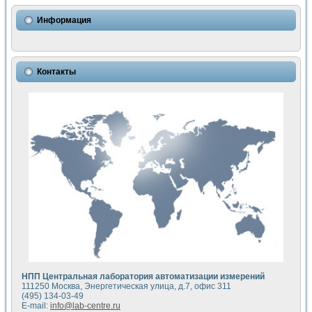
Использование NI LabVIEW для математического моделир
Исследовние возможности создания измерителя ВАХ фото
Информация
Математическое моделирование генератора сигналов - и
Моделирование и экспериментальное исследование линей
Применение осциллографического модуля с высоким разр
Симуляция отклика импульсного радиолокационного сигнал
Контакты
Автоматизация формирования уравнений состояния для и
Блок гальванической развязки для устройства сбора данн
Разработка автоматизированного стенда для измерения о
Применение среды LabVIEW для построения картины возб
Портативная система для определения показателей качес
Использование LabVIEW для управления источником пит
Устройство для снятия вольт-амперных характеристик со
Передовые научные технологии: нано-, фемто-, биотехнологи
Автоматизированная установка по измерению временных 
Автоматизированный лабораторный комплекс на базе Lab
Визуализация моделирования и оптимизации тепловой об
Виртуальный прибор для исследования функциональных в
Исследование возможности создания экономичного виртуа
Исследование кинетики движения макрочастиц в упорядо
Комплекс автоматизированной диагностики крови
НПП Центральная лаборатория автоматизации измерений
Метод прогнозирования свойств дисперсных продуктов п
111250 Москва, Энергетическая улица, д.7, офис 311
Недорогая система управления сверхпроводящим соленои
(495) 134-03-49
E-mail:
info@lab-centre.ru
Применение технологий NI в курсе экспериментальной фи