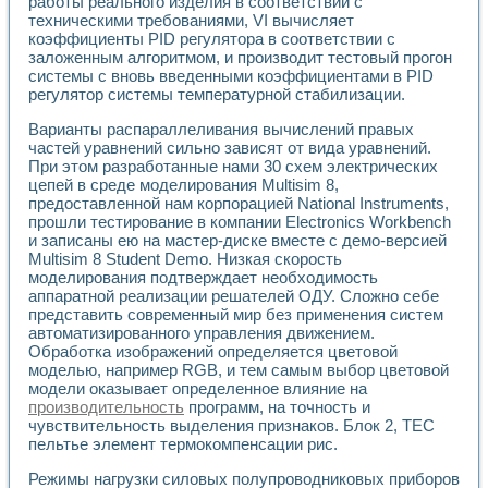
работы реального изделия в соответствии с
Разработка виртуальных тренажеров путем моделировани
техническими требованиями, VI вычисляет
Система блокировок, сигнализации и защиты ускорителя 
коэффициенты PID регулятора в соответствии с
Система сбора данных и управления процессом цементир
заложенным алгоритмом, и производит тестовый прогон
Управление температурой газовой среды специальной ба
системы с вновь введенными коэффициентами в PID
Разработка программного обеспечения с использованием
регулятор системы температурной стабилизации.
Использование технологий NATIONAL INSTRUMENTS при ра
Оборудование для промышленной термотрансферной мар
Варианты распараллеливания вычислений правых
частей уравнений сильно зависят от вида уравнений.
Автоматизация реометрических исследований на базе La
При этом разработанные нами 30 схем электрических
Применение измерителя иммитанса для исследова¬ния эле
цепей в среде моделирования Multisim 8,
Исследование электромагнитных переходных процессов при
предоставленной нам корпорацией National Instruments,
Стенд для исследования электрических переходных харак
прошли тестирование в компании Electronics Workbench
Автоматизация контроля сварных швов на базе техноло
и записаны ею на мастер-диске вместе с демо-версией
Измерительный контроль с применением неиндустриальны
Multisim 8 Student Demo. Низкая скорость
Моделирование надежности и эффективности систем упра
моделирования подтверждает необходимость
Лабораторные практикумы и учебные стенды
аппаратной реализации решателей ОДУ. Сложно себе
представить современный мир без применения систем
Автоматизация лабораторного стенда по измерению проф
автоматизированного управления движением.
Автоматизированные лабораторные комплексы для вузов,
Обработка изображений определяется цветовой
Виртуальный прибор для исследования нелинейных рези
моделью, например RGB, и тем самым выбор цветовой
Использование виртуальных приборов в процесе изучения
модели оказывает определенное влияние на
Использование программ ELECTRONICS WORKBENCH-MULTI
производительность
программ, на точность и
Лабораторный практикум по дисциплине «Цифровые вычис
чувствительность выделения признаков. Блок 2, ТЕС
Лабораторный практикум по ИНС на основе LabVIEW
пельтье элемент термокомпенсации рис.
Лабораторный практикум по основам теории коммутации
Режимы нагрузки силовых полупроводниковых приборов
Опыт использования NI LabVIEW для создания лабораторн