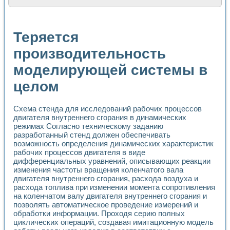
Расчет переноса аэрозоля и выпадения осадка в реально
Формирование линейной шкалы цвета модели CIE L*a*b с
Установка для измерения вольтамперных характеристик с
Теряется
Применение NI VISION для геометрического анализа в ме
Система температурной стабилизации
производительность
Управление движением с помощью программно - аппаратног
моделирующей системы в
Определение параметров всплывающих газовых пузырьков
Система управления асинхронным тиристорным электроп
целом
Лазерный профилометр
Применение средств NATIONAL INSTRUMENTS для автомат
Разработка автоматизированного стенда для исследован
Схема стенда для исследований рабочих процессов
Автоматизированный стенд рентгеновской диагностики п
двигателя внутреннего сгорания в динамических
Высокочувствительные оптоэлектронные дифракционные 
режимах Согласно техническому заданию
Установка для измерения диэлектрических свойств сегне
разработанный стенд должен обеспечивать
возможность определения динамических характеристик
Исследование кинетики зарождения и развития дефектов 
рабочих процессов двигателя в виде
Лабораторный электрический импедансный томограф на б
дифференциальных уравнений, описывающих реакции
Микрозондовая система для характеризации механических
изменения частоты вращения коленчатого вала
Метод траекторий в исследовании металлообрабатывающ
двигателя внутреннего сгорания, расхода воздуха и
Промышленная автоматизация
расхода топлива при изменении момента сопротивления
Автоматизация технологических процессов получения дис
на коленчатом валу двигателя внутреннего сгорания и
Использование систем технического зрения для контроля
позволять автоматическое проведение измерений и
Исследование электромагнитных переходных процессов при
обработки информации. Проходя серию полных
циклических операций, создавая имитационную модель
Применение LabVIEW при разработке обучающих информа