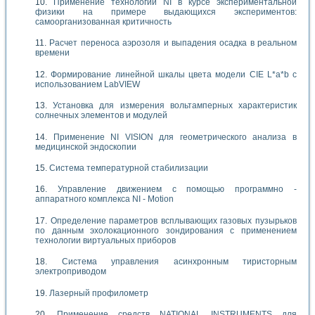
Применение технологий NI в курсе экспериментальной
физики на примере выдающихся экспериментов:
самоорганизованная критичность
Расчет переноса аэрозоля и выпадения осадка в реальном
времени
Формирование линейной шкалы цвета модели CIE L*a*b с
использованием LabVIEW
Установка для измерения вольтамперных характеристик
солнечных элементов и модулей
Применение NI VISION для геометрического анализа в
медицинской эндоскопии
Система температурной стабилизации
Управление движением с помощью программно -
аппаратного комплекса NI - Motion
Определение параметров всплывающих газовых пузырьков
по данным эхолокационного зондирования с применением
технологии виртуальных приборов
Система управления асинхронным тиристорным
электроприводом
Лазерный профилометр
Применение средств NATIONAL INSTRUMENTS для