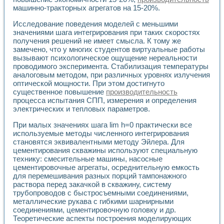
Универсальный стенд для исследования электрических ха
машинно-тракторных агрегатов на 15-20%.
Лабораторные практикумы по информационно-измерител
Виртуальный измеритель частотных характеристик на осн
Исследование поведения моделей с меньшими
Лабораторный практикум по основам теории Коммутации
значениями шага интегрирования при таких скоростях
Разработка виртуальной лабораторной работы «Имитаци
получения решений не имеет смысла. К тому же
Виртуальные практикумы по электротехнике в среде LabV
замечено, что у многих студентов виртуальные работы
Из опыта внедрения в рамках национального проекта «Об
вызывают психологическое ощущение нереальности
проводимого эксперимента. Стабилизация температуры
Исследование эффективности решателей обыкновенных 
аналоговым методом, при различных уровнях излучения
Опыт разработки LabVIEW лабораторных практикумов н
оптической мощности. При этом достигнуто
Проблемы повышения качества образования и подготовки
существенное повышение
производительность
Развитие LabVIEW лабораторного практикума по электр
процесса испытания СПП, измерения и определения
Разработка виртуальной лаборатории по электротехнике 
электрических и тепловых параметров.
Усовершенствованные алгоритмы частотного анализа для
Об опыте работы учебного центра «Технологии NATIONAL
При малых значениях шага lim h=0 практически все
используемые методы численного интегрирования
Технологии NI в магистерской программе «Прикладная фи
становятся эквивалентными методу Эйлера. Для
Система диагностики двигателей постоянного тока
цементирования скважины используют специальную
Автоматизированный стенд формирования электромагнитн
технику: смесительные машины, насосные
Лабораторный практикум по курсу ИИС на базе оборудов
цементировочные агрегаты, осреднительную емкость
Партнеры
для перемешивания разных порций тампонажного
Академические и отраслевые институты
раствора перед закачкой в скважину, систему
Учебные заведения
трубопроводов с быстросъемными соединениями,
Бизнес
металлические рукава с гибкими шарнирными
Контакты
соединениями, цементировочную головку и др.
Теоретические аспекты построения моделирующих