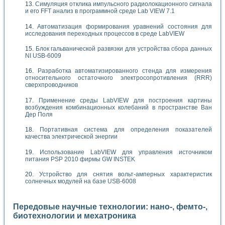
Симуляция отклика импульсного радиолокационного сигнала
и его FFT анализ в программной среде Lab VIEW 7.1
Автоматизация формирования уравнений состояния для
исследования переходных процессов в среде LabVIEW
Блок гальванической развязки для устройства сбора данных
NI USB-6009
Разработка автоматизированного стенда для измерения
относительного остаточного электросопротивления (RRR)
сверхпроводников
Применение среды LabVIEW для построения картины
возбуждения комбинационных колебаний в пространстве Ван
Дер Поля
Портативная система для определения показателей
качества электрической энергии
Использование LabVIEW для управления источником
питания PSP 2010 фирмы GW INSTEK
Устройство для снятия вольт-амперных характеристик
солнечных модулей на базе USB-6008
Передовые научные технологии: нано-, фемто-,
биотехнологии и мехатроника