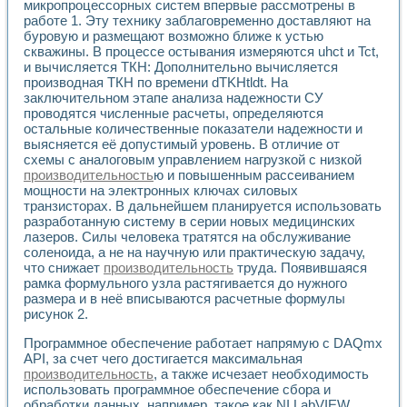
микропроцессорных систем впервые рассмотрены в
работе 1. Эту технику заблаговременно доставляют на
буровую и размещают возможно ближе к устью
скважины. В процессе остывания измеряются uhct и Tct,
и вычисляется ТКН: Дополнительно вычисляется
производная ТКН по времени dTKHtldt. На
заключительном этапе анализа надежности СУ
проводятся численные расчеты, определяются
остальные количественные показатели надежности и
выясняется её допустимый уровень. В отличие от
схемы с аналоговым управлением нагрузкой с низкой
производительность
ю и повышенным рассеиванием
мощности на электронных ключах силовых
транзисторах. В дальнейшем планируется использовать
разработанную систему в серии новых медицинских
лазеров. Силы человека тратятся на обслуживание
соленоида, а не на научную или практическую задачу,
что снижает
производительность
труда. Появившаяся
рамка формульного узла растягивается до нужного
размера и в неё вписываются расчетные формулы
рисунок 2.
Программное обеспечение работает напрямую с DAQmx
API, за счет чего достигается максимальная
производительность
, а также исчезает необходимость
использовать программное обеспечение сбора и
обработки данных, например, такое как NI LabVIEW.