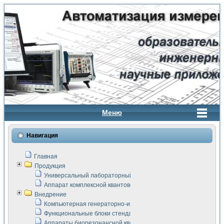
Меню
Навигация
Главная
Продукция
Универсальный лабораторный стенд "Сигнал-USB"
Аппарат комплексной квантовой терапии Интроскан
Внедрение
Компьютерная генераторно-измерительная система
Функциональные блоки стенда "Сигнал-USB"
Аппараты биорезонансной квантовой терапии серии СКАН