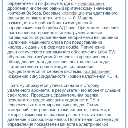
определяемый по формуле: где α -
коэффициент
дробления численно равный критическому значению
критерия Вебера. Весовые
коэффициент
ы адаптивного
фильтра меняются так, что ек → 0. Модель
размещается е рабочей части импульсной
аэродинамической трубы АДТ рис. При малом значении
шага начинают проявляться инструментальные
погрешности, обусловленные алгоритмами вычислений
и длинной машинного слова при представлении
числовых данных в формате double. Применение
диагностического программного обеспечения LabVIEW
обусловлено требуемой точностью прецизионного
оборудования для достижения поставленных задач.
Питание генераторов и модуля сопряжения
осуществляется от сервера системы.
Коэффициент
искажения синусоидальности кривой напряжения KU; 4.
Поэтому образуется утечка сигнала в сторону
удаленного абонента, в результате чего абонент слышит
свой голос. Проведена сравнительная оценка
результатов моделирования надежности СУ в
современных интегрированных средах. Схема
измерений: контрольные точки являются точками, в
которых измеряются параметры потока статическое
давление и скоростной напор. Портативная система для
определения показателей качества электрической