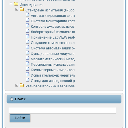
Исследования
Стендовые испытания (виброакустика, тензометрия и т.п.)
Автоматизированная система измерения параметров дизе
Система мониторинга состояния тяговых электродвигателей
Контроль духовых музыкальных инструментов
Лабораторный комплекс по исследованию элементной ба
Применение LabVIEW real-time module для моделирования
Создание комплекса по измерению скорости подвижного с
Система автоматизации экспериментальных исследований 
Функциональные модули в стандарте Nl SCXI для ультраз
Магнитометрический метод в дефектоскопии сварных шво
Перспективы использования машинного зрения в составе
Компьютерные измерительные системы для лабораторных
Испытательно-измерительный комплекс аппаратуры для о
Стенд для исследований рабочих процессов ДВС в динам
Радиоэлектроника и телекоммуникации
LabVIEW в расчетах радиолиний систем передачи данных
Аппаратно-программный комплекс для исследования АЧХ 
Поиск
Виртуальный лабораторный стенд для исследования пар
Измерение шумовых параметров операционных усилител
Измерительный преобразователь на основе цифровой обр
Инструменты для исследования выравнивания электричес
Инструменты для исследования компенсации эхо-сигнало