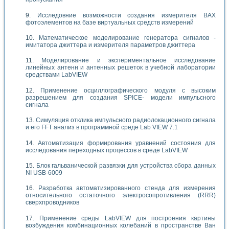
Исследовние возможности создания измерителя ВАХ
фотоэлементов на базе виртуальных средств измерений
Математическое моделирование генератора сигналов -
имитатора джиттера и измерителя параметров джиттера
Моделирование и экспериментальное исследование
линейных антенн и антенных решеток в учебной лаборатории
средствами LabVIEW
Применение осциллографического модуля с высоким
разрешением для создания SPICE- модели импульсного
сигнала
Симуляция отклика импульсного радиолокационного сигнала
и его FFT анализ в программной среде Lab VIEW 7.1
Автоматизация формирования уравнений состояния для
исследования переходных процессов в среде LabVIEW
Блок гальванической развязки для устройства сбора данных
NI USB-6009
Разработка автоматизированного стенда для измерения
относительного остаточного электросопротивления (RRR)
сверхпроводников
Применение среды LabVIEW для построения картины
возбуждения комбинационных колебаний в пространстве Ван