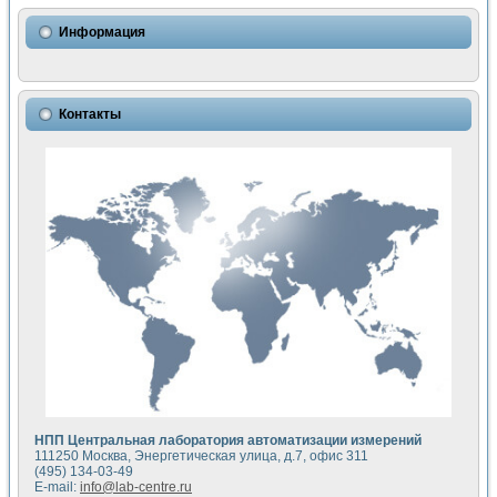
Использование NI LabVIEW для математического моделир
Исследовние возможности создания измерителя ВАХ фото
Информация
Математическое моделирование генератора сигналов - и
Моделирование и экспериментальное исследование линей
Применение осциллографического модуля с высоким разр
Симуляция отклика импульсного радиолокационного сигнал
Контакты
Автоматизация формирования уравнений состояния для и
Блок гальванической развязки для устройства сбора данн
Разработка автоматизированного стенда для измерения о
Применение среды LabVIEW для построения картины возб
Портативная система для определения показателей качес
Использование LabVIEW для управления источником пит
Устройство для снятия вольт-амперных характеристик со
Передовые научные технологии: нано-, фемто-, биотехнологи
Автоматизированная установка по измерению временных 
Автоматизированный лабораторный комплекс на базе Lab
Визуализация моделирования и оптимизации тепловой об
Виртуальный прибор для исследования функциональных в
Исследование возможности создания экономичного виртуа
Исследование кинетики движения макрочастиц в упорядо
Комплекс автоматизированной диагностики крови
НПП Центральная лаборатория автоматизации измерений
Метод прогнозирования свойств дисперсных продуктов п
111250 Москва, Энергетическая улица, д.7, офис 311
Недорогая система управления сверхпроводящим соленои
(495) 134-03-49
E-mail:
info@lab-centre.ru
Применение технологий NI в курсе экспериментальной фи