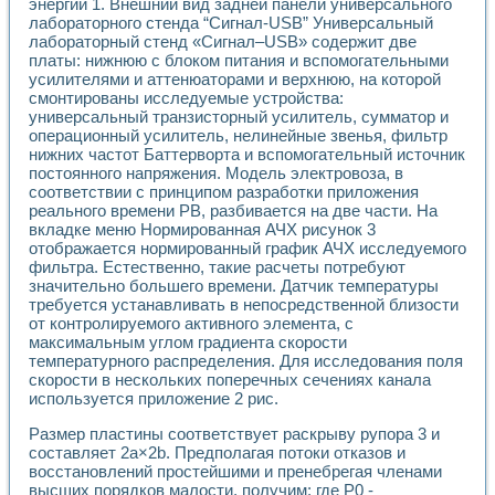
энергии 1. Внешний вид задней панели универсального
лабораторного стенда “Сигнал-USB” Универсальный
лабораторный стенд «Сигнал–USB» содержит две
платы: нижнюю с блоком питания и вспомогательными
усилителями и аттенюаторами и верхнюю, на которой
смонтированы исследуемые устройства:
универсальный транзисторный усилитель, сумматор и
операционный усилитель, нелинейные звенья, фильтр
нижних частот Баттерворта и вспомогательный источник
постоянного напряжения. Модель электровоза, в
соответствии с принципом разработки приложения
реального времени РВ, разбивается на две части. На
вкладке меню Нормированная АЧХ рисунок 3
отображается нормированный график АЧХ исследуемого
фильтра. Естественно, такие расчеты потребуют
значительно большего времени. Датчик температуры
требуется устанавливать в непосредственной близости
от контролируемого активного элемента, с
максимальным углом градиента скорости
температурного распределения. Для исследования поля
скорости в нескольких поперечных сечениях канала
используется приложение 2 рис.
Размер пластины соответствует раскрыву рупора 3 и
составляет 2а×2b. Предполагая потоки отказов и
восстановлений простейшими и пренебрегая членами
высших порядков малости, получим: где Р0 -