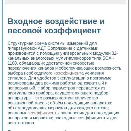
Расчет переноса аэрозоля и выпадения осадка в реально
Формирование линейной шкалы цвета модели CIE L*a*b с
Установка для измерения вольтамперных характеристик с
Входное воздействие и
Применение NI VISION для геометрического анализа в ме
Система температурной стабилизации
весовой коэффициент
Управление движением с помощью программно - аппаратног
Определение параметров всплывающих газовых пузырьков
Структурная схема системы измерений для
Система управления асинхронным тиристорным электроп
гиперзвуковой АДТ Сопряжение с датчиками
Лазерный профилометр
производится с помощью универсальных модулей 32-
Применение средств NATIONAL INSTRUMENTS для автомат
канальных аналоговых мультиплексоров типа SCXI-
Разработка автоматизированного стенда для исследован
1100, обладающих достаточной скоростью
Автоматизированный стенд рентгеновской диагностики п
переключения каналов и обеспечивающих возможность
Высокочувствительные оптоэлектронные дифракционные 
выбора необходимого
коэффициент
а усиления
Установка для измерения диэлектрических свойств сегне
сигналов. Для удобства эксплуатации в программе
Исследование кинетики зарождения и развития дефектов 
реализованы два режима работы: однократный и
Лабораторный электрический импедансный томограф на б
непрерывный. Набор параметров передается из
виртуального прибора, осуществляющего подбор
Микрозондовая система для характеризации механических
аппаратуры - это размер партии; количество
Метод траекторий в исследовании металлообрабатывающ
реакционной массы; объём подходящих аппаратов;
Промышленная автоматизация
объём подходящих мерников для каждого потока;
Автоматизация технологических процессов получения дис
реальные
коэффициент
ы заполнения для подходящих
Использование систем технического зрения для контроля
аппаратов и мерников; расходные коэффициенты для
Исследование электромагнитных переходных процессов при
всех потоков.
Применение LabVIEW при разработке обучающих информа