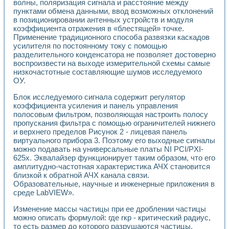
Универсальный стенд для исследования электрических ха
волны, поляризация сигнала и расстояние между
Лабораторные практикумы по информационно-измерител
пунктами обмена данными, ввод возможных отклонений
в позиционировании антенных устройств и модуля
Виртуальный измеритель частотных характеристик на осн
коэффициента отражения в «блестящей» точке.
Лабораторный практикум по основам теории Коммутации
Применение традиционного способа развязки каскадов
Разработка виртуальной лабораторной работы «Имитаци
усилителя по постоянному току с помощью
Виртуальные практикумы по электротехнике в среде LabV
разделительного конденсатора не позволяет достоверно
Из опыта внедрения в рамках национального проекта «Об
воспроизвести на выходе измерительной схемы самые
Исследование эффективности решателей обыкновенных 
низкочастотные составляющие шумов исследуемого
Опыт разработки LabVIEW лабораторных практикумов н
ОУ.
Проблемы повышения качества образования и подготовки
Блок исследуемого сигнала содержит регулятор
Развитие LabVIEW лабораторного практикума по электр
коэффициента усиления и панель управления
Разработка виртуальной лаборатории по электротехнике 
полосовым фильтром, позволяющая настроить полосу
Усовершенствованные алгоритмы частотного анализа для
пропускания фильтра с помощью ограничителей нижнего
Об опыте работы учебного центра «Технологии NATIONAL
и верхнего пределов Рисунок 2 - лицевая панель
Технологии NI в магистерской программе «Прикладная фи
виртуального прибора 3. Поэтому его выходные сигналы
Система диагностики двигателей постоянного тока
можно подавать на универсальные платы NI PCI/PXI-
Автоматизированный стенд формирования электромагнитн
625x. Эквалайзер функционирует таким образом, что его
Лабораторный практикум по курсу ИИС на базе оборудов
амплитудно-частотная характеристика АЧХ становится
близкой к обратной АЧХ канала связи.
Партнеры
Образовательные, научные и инженерные приложения в
Академические и отраслевые институты
среде LabVIEW».
Учебные заведения
Бизнес
Изменение массы частицы при ее дроблении частицы
Контакты
можно описать формулой: где rкр - критический радиус,
то есть размер до которого разрушаются частицы,