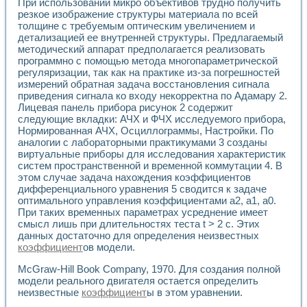
При использовании микро объективов трудно получить
Разработка виртуальных тренажеров путем моделировани
резкое изображение структуры материала по всей
Система блокировок, сигнализации и защиты ускорителя 
толщине с требуемым оптическим увеличением и
Система сбора данных и управления процессом цементир
детализацией ее внутренней структуры. Предлагаемый
Управление температурой газовой среды специальной ба
методический аппарат предполагается реализовать
Разработка программного обеспечения с использованием
программно с помощью метода многопараметрической
Использование технологий NATIONAL INSTRUMENTS при ра
регуляризации, так как на практике из-за погрешностей
Оборудование для промышленной термотрансферной мар
измерений обратная задача восстановления сигнала
Автоматизация реометрических исследований на базе La
приведения сигнала ко входу некорректна по Адамару 2.
Применение измерителя иммитанса для исследова¬ния эле
Лицевая панель прибора рисунок 2 содержит
следующие вкладки: АЧХ и ФЧХ исследуемого прибора,
Исследование электромагнитных переходных процессов при
Нормированная АЧХ, Осциллограммы, Настройки. По
Стенд для исследования электрических переходных харак
аналогии с лабораторными практикумами 3 созданы
Автоматизация контроля сварных швов на базе техноло
виртуальные приборы для исследования характеристик
Измерительный контроль с применением неиндустриальны
систем пространственной и временной коммутации 4. В
Моделирование надежности и эффективности систем упра
этом случае задача нахождения коэффициентов
Лабораторные практикумы и учебные стенды
дифференциального уравнения 5 сводится к задаче
Автоматизация лабораторного стенда по измерению проф
оптимального управления коэффициентами a2, a1, a0.
Автоматизированные лабораторные комплексы для вузов,
При таких временных параметрах усреднение имеет
смысл лишь при длительностях теста t > 2 с. Этих
Виртуальный прибор для исследования нелинейных рези
данных достаточно для определения неизвестных
Использование виртуальных приборов в процесе изучения
коэффициент
ов модели.
Использование программ ELECTRONICS WORKBENCH-MULTI
Лабораторный практикум по дисциплине «Цифровые вычис
McGraw-Hill Book Company, 1970. Для создания полной
Лабораторный практикум по ИНС на основе LabVIEW
модели реального двигателя остается определить
Лабораторный практикум по основам теории коммутации
неизвестные
коэффициент
ы в этом уравнении.
Опыт использования NI LabVIEW для создания лабораторн