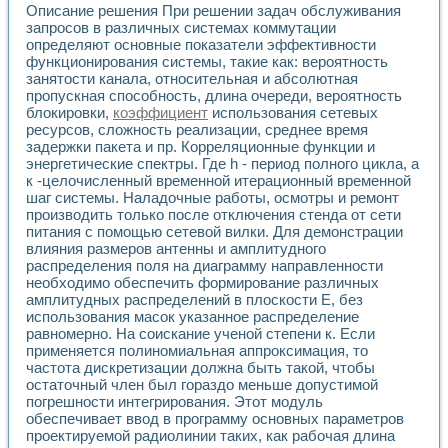
Описание решения При решении задач обслуживания
Применение LabVIEW для исследования течения в расши
запросов в различных системах коммутации
Создание виртуальной работы «Изучение магнитных свой
определяют основные показатели эффективности
Обратный маятник
функционирования системы, такие как: вероятность
Устройство для изучения основ интерфейсов обмена по п
занятости канала, относительная и абсолютная
Лабораторный практикум: изучение адиабатического расш
пропускная способность, длина очереди, вероятность
Стенд для исследования электрических переходных харак
блокировки,
коэффициент
использования сетевых
Система статистической обработки результатов измерите
ресурсов, сложность реализации, среднее время
Автоматизация лазерно-плазменных измерений с помощ
задержки пакета и пр. Корреляционные функции и
энергетические спектры. Где h - период полного цикла, а
Модельно-измерительный комплекс. Назначение. Состав.
к -целочисленный временной итерационный временной
Использование технологий NATIONAL INSTRUMENTS для с
шаг системы. Наладочные работы, осмотры и ремонт
Учебный практикум "Спектральный и корреляционный ана
производить только после отключения стенда от сети
Учебный стенд для исследования принципа действия унив
питания с помощью сетевой вилки. Для демонстрации
Оборудование и программное обеспечение учебных лабор
влияния размеров антенны и амплитудного
Виртуальный лабораторный практикум для изучения техн
распределения поля на диаграмму направленности
Управление роботом ТУР-10 средствами LabVIEW
необходимо обеспечить формирование различных
Аппаратно-программный комплекс для исследования АЧХ 
амплитудных распределений в плоскости Е, без
Автоматизированный дистанционный лабораторный практи
использования масок указанное распределение
равномерно. На соискание ученой степени к. Если
Исследование возможности реставрации одномерных сигн
применяется полиномиальная аппроксимация, то
Использование технологий NATIONAL INSTRUMENTS в оп
частота дискретизации должна быть такой, чтобы
Разработка модификаций алгоритма полигармонической э
остаточный член был гораздо меньше допустимой
Учебный стенд для исследования принципа действия унив
погрешности интегрирования. Этот модуль
Виртуальная система поддержки принимаемых решений в
обеспечивает ввод в программу основных параметров
Преемственность дисциплин «Моделирование систем» и «
проектируемой радиолинии таких, как рабочая длина