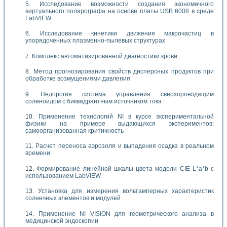
Исследование возможности создания экономичного
виртуального полярографа на основе платы USB 6008 в среде
LabVIEW
Исследование кинетики движения макрочастиц в
упорядоченных плазменно-пылевых структурах
Комплекс автоматизированной диагностики крови
Метод прогнозирования свойств дисперсных продуктов при
обработке возмущениями давления
Недорогая система управления сверхпроводящим
соленоидом с биквадрантным источником тока
Применение технологий NI в курсе экспериментальной
физики на примере выдающихся экспериментов:
самоорганизованная критичность
Расчет переноса аэрозоля и выпадения осадка в реальном
времени
Формирование линейной шкалы цвета модели CIE L*a*b с
использованием LabVIEW
Установка для измерения вольтамперных характеристик
солнечных элементов и модулей
Применение NI VISION для геометрического анализа в
медицинской эндоскопии