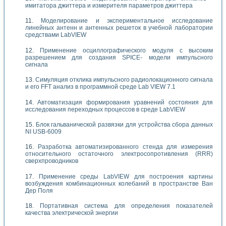
имитатора джиттера и измерителя параметров джиттера
Моделирование и экспериментальное исследование
линейных антенн и антенных решеток в учебной лаборатории
средствами LabVIEW
Применение осциллографического модуля с высоким
разрешением для создания SPICE- модели импульсного
сигнала
Симуляция отклика импульсного радиолокационного сигнала
и его FFT анализ в программной среде Lab VIEW 7.1
Автоматизация формирования уравнений состояния для
исследования переходных процессов в среде LabVIEW
Блок гальванической развязки для устройства сбора данных
NI USB-6009
Разработка автоматизированного стенда для измерения
относительного остаточного электросопротивления (RRR)
сверхпроводников
Применение среды LabVIEW для построения картины
возбуждения комбинационных колебаний в пространстве Ван
Дер Поля
Портативная система для определения показателей
качества электрической энергии