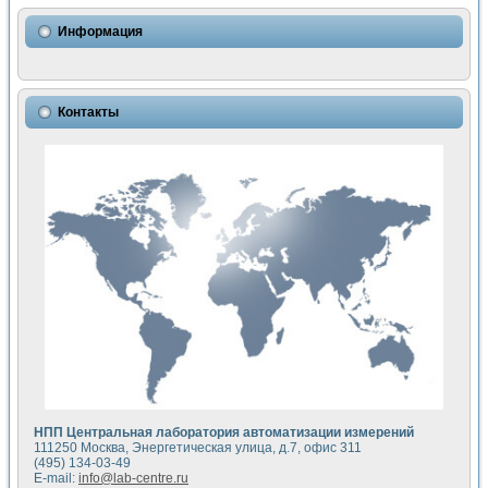
Использование NI LabVIEW для математического моделир
Исследовние возможности создания измерителя ВАХ фото
Информация
Математическое моделирование генератора сигналов - и
Моделирование и экспериментальное исследование линей
Применение осциллографического модуля с высоким разр
Симуляция отклика импульсного радиолокационного сигнал
Контакты
Автоматизация формирования уравнений состояния для и
Блок гальванической развязки для устройства сбора данн
Разработка автоматизированного стенда для измерения о
Применение среды LabVIEW для построения картины возб
Портативная система для определения показателей качес
Использование LabVIEW для управления источником пит
Устройство для снятия вольт-амперных характеристик со
Передовые научные технологии: нано-, фемто-, биотехнологи
Автоматизированная установка по измерению временных 
Автоматизированный лабораторный комплекс на базе Lab
Визуализация моделирования и оптимизации тепловой об
Виртуальный прибор для исследования функциональных в
Исследование возможности создания экономичного виртуа
Исследование кинетики движения макрочастиц в упорядо
Комплекс автоматизированной диагностики крови
НПП Центральная лаборатория автоматизации измерений
Метод прогнозирования свойств дисперсных продуктов п
111250 Москва, Энергетическая улица, д.7, офис 311
Недорогая система управления сверхпроводящим соленои
(495) 134-03-49
E-mail:
info@lab-centre.ru
Применение технологий NI в курсе экспериментальной фи