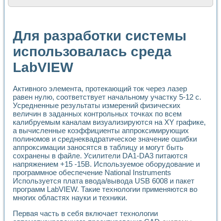
Расчет переноса аэрозоля и выпадения осадка в реально
Формирование линейной шкалы цвета модели CIE L*a*b с
Установка для измерения вольтамперных характеристик с
Для разработки системы
Применение NI VISION для геометрического анализа в ме
Система температурной стабилизации
использовалась среда
Управление движением с помощью программно - аппаратног
LabVIEW
Определение параметров всплывающих газовых пузырьков
Система управления асинхронным тиристорным электроп
Лазерный профилометр
Активного элемента, протекающий ток через лазер
Применение средств NATIONAL INSTRUMENTS для автомат
равен нулю, соответствует начальному участку 5-12 с.
Разработка автоматизированного стенда для исследован
Усредненные результаты измерений физических
Автоматизированный стенд рентгеновской диагностики п
величин в заданных контрольных точках по всем
Высокочувствительные оптоэлектронные дифракционные 
калибруемым каналам визуализируются на XY графике,
Установка для измерения диэлектрических свойств сегне
а вычисленные коэффициенты аппроксимирующих
Исследование кинетики зарождения и развития дефектов 
полиномов и среднеквадратическое значение ошибки
аппроксимации заносятся в таблицу и могут быть
Лабораторный электрический импедансный томограф на б
сохранены в файле. Усилители DA1-DA3 питаются
Микрозондовая система для характеризации механических
напряжением +15 -15В. Используемое оборудование и
Метод траекторий в исследовании металлообрабатывающ
программное обеспечение National Instruments
Промышленная автоматизация
Используется плата ввода/вывода USB 6008 и пакет
Автоматизация технологических процессов получения дис
программ LabVIEW. Такие технологии применяются во
Использование систем технического зрения для контроля
многих областях науки и техники.
Исследование электромагнитных переходных процессов при
Первая часть в себя включает технологии
Применение LabVIEW при разработке обучающих информа