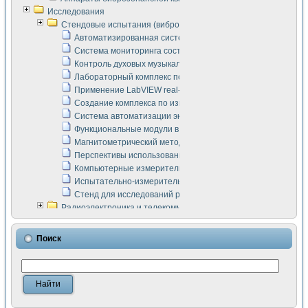
Исследования
Стендовые испытания (виброакустика, тензометрия и т.п.)
Автоматизированная система измерения параметров дизе
Система мониторинга состояния тяговых электродвигателей
Контроль духовых музыкальных инструментов
Лабораторный комплекс по исследованию элементной ба
Применение LabVIEW real-time module для моделирования
Создание комплекса по измерению скорости подвижного с
Система автоматизации экспериментальных исследований 
Функциональные модули в стандарте Nl SCXI для ультраз
Магнитометрический метод в дефектоскопии сварных шво
Перспективы использования машинного зрения в составе
Компьютерные измерительные системы для лабораторных
Испытательно-измерительный комплекс аппаратуры для о
Стенд для исследований рабочих процессов ДВС в динам
Радиоэлектроника и телекоммуникации
LabVIEW в расчетах радиолиний систем передачи данных
Аппаратно-программный комплекс для исследования АЧХ 
Поиск
Виртуальный лабораторный стенд для исследования пар
Измерение шумовых параметров операционных усилител
Измерительный преобразователь на основе цифровой обр
Инструменты для исследования выравнивания электричес
Инструменты для исследования компенсации эхо-сигнало