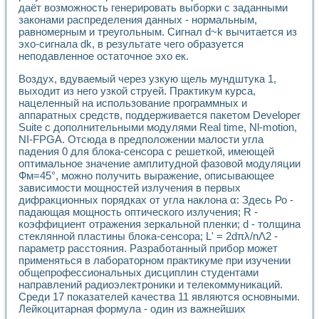
даёт возможность генерировать выборки с заданными
Применение LabVIEW для исследования течения в расши
законами распределения данных - нормальным,
Создание виртуальной работы «Изучение магнитных свой
равномерным и треугольным. Сигнал d~k вычитается из
Обратный маятник
эхо-сигнала dk, в результате чего образуется
Устройство для изучения основ интерфейсов обмена по п
неподавленное остаточное эхо ек.
Лабораторный практикум: изучение адиабатического расш
Стенд для исследования электрических переходных харак
Воздух, вдуваемый через узкую щель мундштука 1,
Система статистической обработки результатов измерите
выходит из него узкой струей. Практикум курса,
нацеленный на использование программных и
Автоматизация лазерно-плазменных измерений с помощ
аппаратных средств, поддерживается пакетом Developer
Модельно-измерительный комплекс. Назначение. Состав.
Suite с дополнительными модулями Real time, Nl-motion,
Использование технологий NATIONAL INSTRUMENTS для с
NI-FPGA. Отсюда в предположении малости угла
Учебный практикум "Спектральный и корреляционный ана
падения 0 для блока-сенсора с решеткой, имеющей
Учебный стенд для исследования принципа действия унив
оптимальное значение амплитудной фазовой модуляции
Оборудование и программное обеспечение учебных лабор
Фм=45°, можно получить выражение, описывающее
Виртуальный лабораторный практикум для изучения техн
зависимости мощностей излучения в первых
Управление роботом ТУР-10 средствами LabVIEW
дифракционных порядках от угла наклона α: Здесь Ро -
Аппаратно-программный комплекс для исследования АЧХ 
падающая мощность оптического излучения; R -
коэффициент отражения зеркальной пленки; d - толщина
Автоматизированный дистанционный лабораторный практи
стеклянной пластины блока-сенсора; L' = 2dπλ/nΛ2 -
Исследование возможности реставрации одномерных сигн
параметр расстояния. Разработанный прибор может
Использование технологий NATIONAL INSTRUMENTS в оп
применяться в лабораторном практикуме при изучении
Разработка модификаций алгоритма полигармонической э
общепрофессиональных дисциплин студентами
Учебный стенд для исследования принципа действия унив
направлений радиоэлектроники и телекоммуникаций.
Виртуальная система поддержки принимаемых решений в
Среди 17 показателей качества 11 являются основными.
Преемственность дисциплин «Моделирование систем» и «
Лейкоцитарная формула - один из важнейших