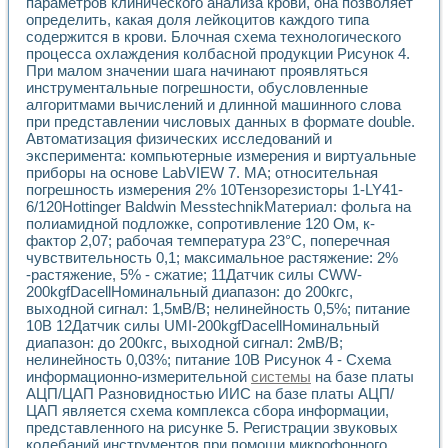
Универсальный стенд для исследования электрических ха
параметров клинического анализа крови, она позволяет
определить, какая доля лейкоцитов каждого типа
Лабораторные практикумы по информационно-измерител
содержится в крови. Блочная схема технологического
Виртуальный измеритель частотных характеристик на осн
процесса охлаждения колбасной продукции Рисунок 4.
Лабораторный практикум по основам теории Коммутации
При малом значении шага начинают проявляться
Разработка виртуальной лабораторной работы «Имитаци
инструментальные погрешности, обусловленные
Виртуальные практикумы по электротехнике в среде LabV
алгоритмами вычислений и длинной машинного слова
Из опыта внедрения в рамках национального проекта «Об
при представлении числовых данных в формате double.
Исследование эффективности решателей обыкновенных 
Автоматизация физических исследований и
Опыт разработки LabVIEW лабораторных практикумов н
эксперимента: компьютерные измерения и виртуальные
Проблемы повышения качества образования и подготовки
приборы на основе LabVIEW 7. МА; относительная
погрешность измерения 2% 10Тензорезисторы 1-LY41-
Развитие LabVIEW лабораторного практикума по электр
6/120Hottinger Baldwin MesstechnikМатериал: фольга на
Разработка виртуальной лаборатории по электротехнике 
полиамидной подложке, сопротивление 120 Ом, к-
Усовершенствованные алгоритмы частотного анализа для
фактор 2,07; рабочая температура 23°С, поперечная
Об опыте работы учебного центра «Технологии NATIONAL
чувствительность 0,1; максимальное растяжение: 2%
Технологии NI в магистерской программе «Прикладная фи
-растяжение, 5% - сжатие; 11Датчик силы CWW-
Система диагностики двигателей постоянного тока
200kgfDacellНоминальный диапазон: до 200кгс,
Автоматизированный стенд формирования электромагнитн
выходной сигнал: 1,5мВ/В; нелинейность 0,5%; питание
Лабораторный практикум по курсу ИИС на базе оборудов
10В 12Датчик силы UMI-200kgfDacellНоминальный
диапазон: до 200кгс, выходной сигнал: 2мВ/В;
Партнеры
нелинейность 0,03%; питание 10В Рисунок 4 - Схема
Академические и отраслевые институты
информационно-измерительной
системы
на базе платы
Учебные заведения
АЦП/ЦАП Разновидностью ИИС на базе платы АЦП/
Бизнес
ЦАП является схема комплекса сбора информации,
Контакты
представленного на рисунке 5. Регистрации звуковых
колебаний инструментов при помощи микрофонного