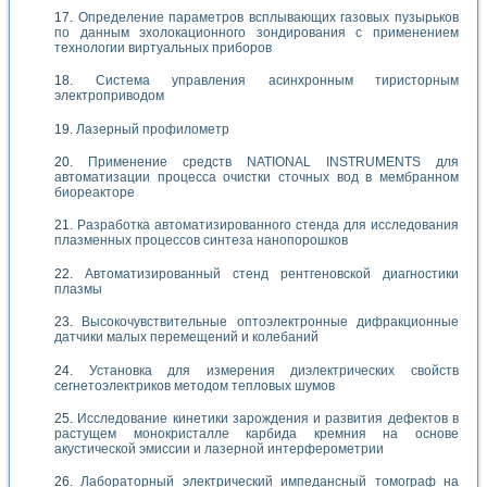
Определение параметров всплывающих газовых пузырьков
по данным эхолокационного зондирования с применением
технологии виртуальных приборов
Система управления асинхронным тиристорным
электроприводом
Лазерный профилометр
Применение средств NATIONAL INSTRUMENTS для
автоматизации процесса очистки сточных вод в мембранном
биореакторе
Разработка автоматизированного стенда для исследования
плазменных процессов синтеза нанопорошков
Автоматизированный стенд рентгеновской диагностики
плазмы
Высокочувствительные оптоэлектронные дифракционные
датчики малых перемещений и колебаний
Установка для измерения диэлектрических свойств
сегнетоэлектриков методом тепловых шумов
Исследование кинетики зарождения и развития дефектов в
растущем монокристалле карбида кремния на основе
акустической эмиссии и лазерной интерферометрии
Лабораторный электрический импедансный томограф на