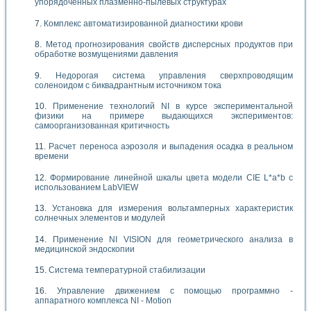
упорядоченных плазменно-пылевых структурах
Комплекс автоматизированной диагностики крови
Метод прогнозирования свойств дисперсных продуктов при
обработке возмущениями давления
Недорогая система управления сверхпроводящим
соленоидом с биквадрантным источником тока
Применение технологий NI в курсе экспериментальной
физики на примере выдающихся экспериментов:
самоорганизованная критичность
Расчет переноса аэрозоля и выпадения осадка в реальном
времени
Формирование линейной шкалы цвета модели CIE L*a*b с
использованием LabVIEW
Установка для измерения вольтамперных характеристик
солнечных элементов и модулей
Применение NI VISION для геометрического анализа в
медицинской эндоскопии
Система температурной стабилизации
Управление движением с помощью программно -
аппаратного комплекса NI - Motion