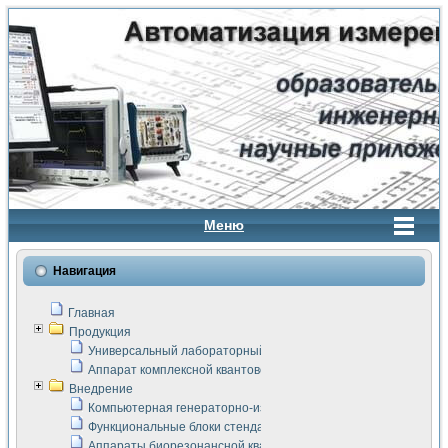
Меню
Навигация
Главная
Продукция
Универсальный лабораторный стенд "Сигнал-USB"
Аппарат комплексной квантовой терапии Интроскан
Внедрение
Компьютерная генераторно-измерительная система
Функциональные блоки стенда "Сигнал-USB"
Аппараты биорезонансной квантовой терапии серии СКАН