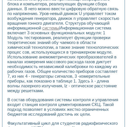
блока и компьютера, реализующих функции сбора
данных. В него можно ввести цифровую обратную связь
по напряжению. Уров-невый движок U управляет током
возбуждения генератора, движок n управляет скоростью
вращения гонного двигателя. Структура обучающей
информационной
системы
Информационная система
включает 3 основных функциональных модуля: 1
Модуль тестирования, реализует функции проверки
теоретических знаний обу чаемого в области
химической технологии, а также знание технологических
процес сов, использующихся в тренажерном модуле.
Использование анемометрических преобразователей в
каналах измерения массового расхода газов диктует
необходимость независимой калибровки по каждому из
рабочих газов. Общее количество приборов составляет
7, из них 4 - генераторы сигналов, 3 -измерительные
приборы, как показано в таблице 1. Здесь λ - длина
волны лазерного излучения, lz - оптическое расстояние
между решетками.
В состав оборудования системы контроля и управления
входит станция контроля цементирования СКЦ. Такой
подход позволяет в условиях жестко ограниченных
бюджетов исследований достичь их цели.
Факультативный цикл для студентов радиофизического