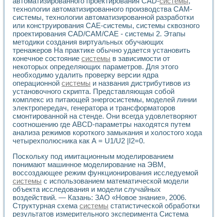
автоматизированного проектирования CAD-
системы
,
Разработка виртуальных тренажеров путем моделировани
технологии автоматизированного производства САМ-
Система блокировок, сигнализации и защиты ускорителя 
системы, технологии автоматизированной разработки
Система сбора данных и управления процессом цементир
или конструирования САЕ-системы, системы сквозного
Управление температурой газовой среды специальной ба
проектирования CAD/CAM/CAE - системы 2. Этапы
Разработка программного обеспечения с использованием
методики создания виртуальных обучающих
Использование технологий NATIONAL INSTRUMENTS при ра
тренажеров На практике обычно удается установить
Оборудование для промышленной термотрансферной мар
конечное состояние
системы
в зависимости от
Автоматизация реометрических исследований на базе La
некоторых определяющих параметров. Для этого
необходимо удалить проверку версии ядра
Применение измерителя иммитанса для исследова¬ния эле
операционной
системы
и названия дистрибутивов из
Исследование электромагнитных переходных процессов при
установочного скрипта. Представляющая собой
Стенд для исследования электрических переходных харак
комплекс из питающей энергосистемы, моделей линии
Автоматизация контроля сварных швов на базе техноло
электропередач, генератора и трансформаторов
Измерительный контроль с применением неиндустриальны
смонтированной на стенде. Они всегда удовлетворяют
Моделирование надежности и эффективности систем упра
соотношению где ABCD-параметры находятся путем
Лабораторные практикумы и учебные стенды
анализа режимов короткого замыкания и холостого хода
Автоматизация лабораторного стенда по измерению проф
четырехполюсника как А = U1/U2 |I2=0.
Автоматизированные лабораторные комплексы для вузов,
Поскольку под имитационным моделированием
Виртуальный прибор для исследования нелинейных рези
понимают машинное моделирование на ЭВМ,
Использование виртуальных приборов в процесе изучения
воссоздающее режим функционирования исследуемой
Использование программ ELECTRONICS WORKBENCH-MULTI
системы
с использованием математической модели
Лабораторный практикум по дисциплине «Цифровые вычис
объекта исследования и модели случайных
Лабораторный практикум по ИНС на основе LabVIEW
воздействий. — Казань: ЗАО «Новое знание», 2006.
Лабораторный практикум по основам теории коммутации
Структурная схема
системы
статистической обработки
Опыт использования NI LabVIEW для создания лабораторн
результатов измерительного эксперимента Система