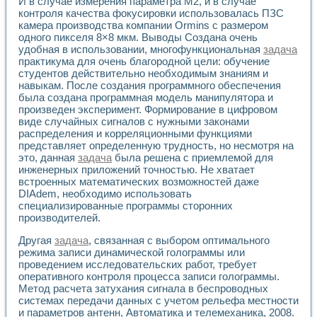
И в случае измерения параметра М2, и в случае
Разработка виртуальных тренажеров путем моделировани
контроля качества фокусировки использовалась ПЗС
Система блокировок, сигнализации и защиты ускорителя 
камера производства компании Ormins с размером
Система сбора данных и управления процессом цементир
одного пикселя 8×8 мкм. Выводы Создана очень
Управление температурой газовой среды специальной ба
удобная в использовании, многофункциональная
задача
Разработка программного обеспечения с использованием
практикума для очень благородной цели: обучение
Использование технологий NATIONAL INSTRUMENTS при ра
студентов действительно необходимым знаниям и
Оборудование для промышленной термотрансферной мар
навыкам. После создания программного обеспечения
Автоматизация реометрических исследований на базе La
была создана программная модель манипулятора и
произведен эксперимент. Формирование в цифровом
Применение измерителя иммитанса для исследова¬ния эле
виде случайных сигналов с нужными законами
Исследование электромагнитных переходных процессов при
распределения и корреляционными функциями
Стенд для исследования электрических переходных харак
представляет определенную трудность, но несмотря на
Автоматизация контроля сварных швов на базе техноло
это, данная
задача
была решена с приемлемой для
Измерительный контроль с применением неиндустриальны
инженерных приложений точностью. Не хватает
Моделирование надежности и эффективности систем упра
встроенных математических возможностей даже
Лабораторные практикумы и учебные стенды
DIAdem, необходимо использовать
Автоматизация лабораторного стенда по измерению проф
специализированные программы сторонних
производителей.
Автоматизированные лабораторные комплексы для вузов,
Виртуальный прибор для исследования нелинейных рези
Другая
задача
, связанная с выбором оптимального
Использование виртуальных приборов в процесе изучения
режима записи динамической голограммы или
Использование программ ELECTRONICS WORKBENCH-MULTI
проведением исследовательских работ, требует
Лабораторный практикум по дисциплине «Цифровые вычис
оперативного контроля процесса записи голограммы.
Лабораторный практикум по ИНС на основе LabVIEW
Метод расчета затухания сигнала в беспроводных
Лабораторный практикум по основам теории коммутации
системах передачи данных с учетом рельефа местности
Опыт использования NI LabVIEW для создания лабораторн
и параметров антенн, Автоматика и телемеханика, 2008.