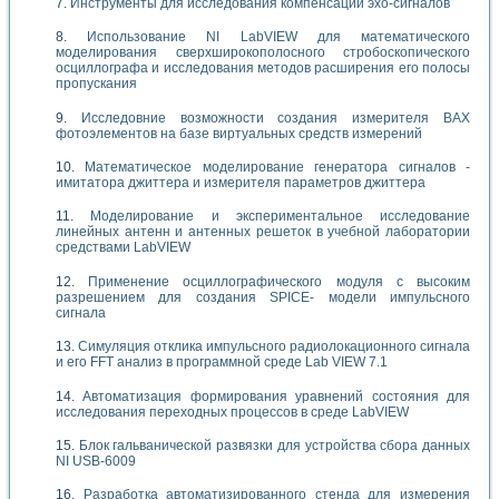
Инструменты для исследования компенсации эхо-сигналов
Использование NI LabVIEW для математического
моделирования сверхширокополосного стробоскопического
осциллографа и исследования методов расширения его полосы
пропускания
Исследовние возможности создания измерителя ВАХ
фотоэлементов на базе виртуальных средств измерений
Математическое моделирование генератора сигналов -
имитатора джиттера и измерителя параметров джиттера
Моделирование и экспериментальное исследование
линейных антенн и антенных решеток в учебной лаборатории
средствами LabVIEW
Применение осциллографического модуля с высоким
разрешением для создания SPICE- модели импульсного
сигнала
Симуляция отклика импульсного радиолокационного сигнала
и его FFT анализ в программной среде Lab VIEW 7.1
Автоматизация формирования уравнений состояния для
исследования переходных процессов в среде LabVIEW
Блок гальванической развязки для устройства сбора данных
NI USB-6009
Разработка автоматизированного стенда для измерения