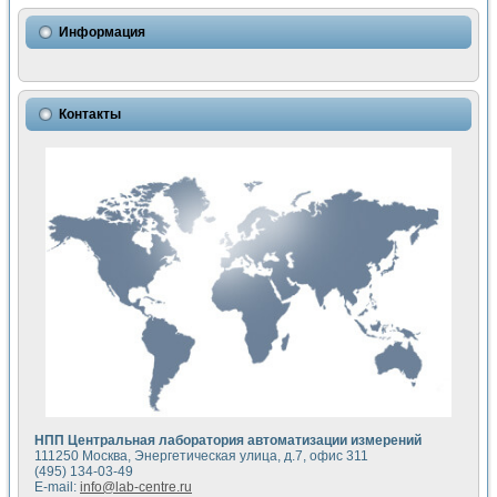
Использование NI LabVIEW для математического моделир
Исследовние возможности создания измерителя ВАХ фото
Информация
Математическое моделирование генератора сигналов - и
Моделирование и экспериментальное исследование линей
Применение осциллографического модуля с высоким разр
Симуляция отклика импульсного радиолокационного сигнал
Контакты
Автоматизация формирования уравнений состояния для и
Блок гальванической развязки для устройства сбора данн
Разработка автоматизированного стенда для измерения о
Применение среды LabVIEW для построения картины возб
Портативная система для определения показателей качес
Использование LabVIEW для управления источником пит
Устройство для снятия вольт-амперных характеристик со
Передовые научные технологии: нано-, фемто-, биотехнологи
Автоматизированная установка по измерению временных 
Автоматизированный лабораторный комплекс на базе Lab
Визуализация моделирования и оптимизации тепловой об
Виртуальный прибор для исследования функциональных в
Исследование возможности создания экономичного виртуа
Исследование кинетики движения макрочастиц в упорядо
Комплекс автоматизированной диагностики крови
НПП Центральная лаборатория автоматизации измерений
Метод прогнозирования свойств дисперсных продуктов п
111250 Москва, Энергетическая улица, д.7, офис 311
Недорогая система управления сверхпроводящим соленои
(495) 134-03-49
E-mail:
info@lab-centre.ru
Применение технологий NI в курсе экспериментальной фи