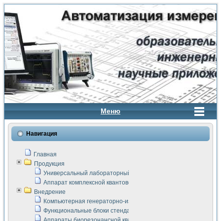
Меню
Навигация
Главная
Продукция
Универсальный лабораторный стенд "Сигнал-USB"
Аппарат комплексной квантовой терапии Интроскан
Внедрение
Компьютерная генераторно-измерительная система
Функциональные блоки стенда "Сигнал-USB"
Аппараты биорезонансной квантовой терапии серии СКАН