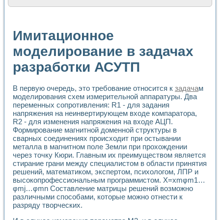
Расчет переноса аэрозоля и выпадения осадка в реально
Формирование линейной шкалы цвета модели CIE L*a*b с
Установка для измерения вольтамперных характеристик с
Имитационное
Применение NI VISION для геометрического анализа в ме
Система температурной стабилизации
моделирование в задачах
Управление движением с помощью программно - аппаратног
разработки АСУТП
Определение параметров всплывающих газовых пузырьков
Система управления асинхронным тиристорным электроп
Лазерный профилометр
В первую очередь, это требование относится к
задача
м
Применение средств NATIONAL INSTRUMENTS для автомат
моделирования схем измерительной аппаратуры. Два
Разработка автоматизированного стенда для исследован
переменных сопротивления: R1 - для задания
Автоматизированный стенд рентгеновской диагностики п
напряжения на неинвертирующем входе компаратора,
Высокочувствительные оптоэлектронные дифракционные 
R2 - для изменения напряжения на входе АЦП.
Установка для измерения диэлектрических свойств сегне
Формирование магнитной доменной структуры в
Исследование кинетики зарождения и развития дефектов 
сварных соединениях происходит при остывании
металла в магнитном поле Земли при прохождении
Лабораторный электрический импедансный томограф на б
через точку Кюри. Главным их преимуществом является
Микрозондовая система для характеризации механических
стирание грани между специалистом в области принятия
Метод траекторий в исследовании металлообрабатывающ
решений, математиком, экспертом, психологом, ЛПР и
Промышленная автоматизация
высокопрофессиональным программистом. Х=xmφm1…
Автоматизация технологических процессов получения дис
φmj…φmn Составление матрицы решений возможно
Использование систем технического зрения для контроля
различными способами, которые можно отнести к
Исследование электромагнитных переходных процессов при
разряду творческих.
Применение LabVIEW при разработке обучающих информа