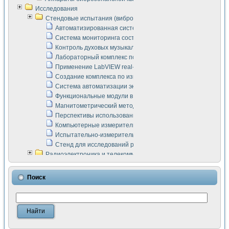
Исследования
Стендовые испытания (виброакустика, тензометрия и т.п.)
Автоматизированная система измерения параметров дизе
Система мониторинга состояния тяговых электродвигателей
Контроль духовых музыкальных инструментов
Лабораторный комплекс по исследованию элементной ба
Применение LabVIEW real-time module для моделирования
Создание комплекса по измерению скорости подвижного с
Система автоматизации экспериментальных исследований 
Функциональные модули в стандарте Nl SCXI для ультраз
Магнитометрический метод в дефектоскопии сварных шво
Перспективы использования машинного зрения в составе
Компьютерные измерительные системы для лабораторных
Испытательно-измерительный комплекс аппаратуры для о
Стенд для исследований рабочих процессов ДВС в динам
Радиоэлектроника и телекоммуникации
LabVIEW в расчетах радиолиний систем передачи данных
Аппаратно-программный комплекс для исследования АЧХ 
Поиск
Виртуальный лабораторный стенд для исследования пар
Измерение шумовых параметров операционных усилител
Измерительный преобразователь на основе цифровой обр
Инструменты для исследования выравнивания электричес
Инструменты для исследования компенсации эхо-сигнало