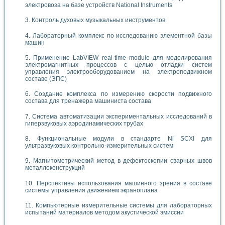
электровоза на базе устройств National Instruments
Контроль духовых музыкальных инструментов
Лабораторный комплекс по исследованию элементной базы
машин
Применение LabVIEW real-time module для моделирования
электромагнитных процессов с целью отладки систем
управления электрооборудованием на электроподвижном
составе (ЭПС)
Создание комплекса по измерению скорости подвижного
состава для тренажера машиниста состава
Система автоматизации экспериментальных исследований в
гиперзвуковых аэродинамических трубах
Функциональные модули в стандарте Nl SCXI для
ультразвуковых контрольно-измерительных систем
Магнитометрический метод в дефектоскопии сварных швов
металлоконструкций
Перспективы использования машинного зрения в составе
системы управления движением экраноплана
Компьютерные измерительные системы для лабораторных
испытаний материалов методом акустической эмиссии