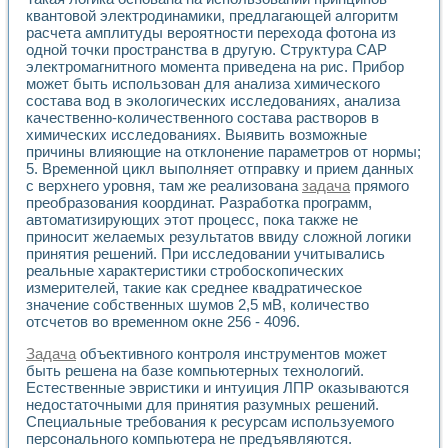
Универсальный стенд для исследования электрических ха
квантовой электродинамики, предлагающей алгоритм
Лабораторные практикумы по информационно-измерител
расчета амплитуды вероятности перехода фотона из
Виртуальный измеритель частотных характеристик на осн
одной точки пространства в другую. Структура САР
Лабораторный практикум по основам теории Коммутации
электромагнитного момента приведена на рис. Прибор
Разработка виртуальной лабораторной работы «Имитаци
может быть использован для анализа химического
Виртуальные практикумы по электротехнике в среде LabV
состава вод в экологических исследованиях, анализа
Из опыта внедрения в рамках национального проекта «Об
качественно-количественного состава растворов в
Исследование эффективности решателей обыкновенных 
химических исследованиях. Выявить возможные
причины влияющие на отклонение параметров от нормы;
Опыт разработки LabVIEW лабораторных практикумов н
5. Временной цикл выполняет отправку и прием данных
Проблемы повышения качества образования и подготовки
с верхнего уровня, там же реализована
задача
прямого
Развитие LabVIEW лабораторного практикума по электр
преобразования координат. Разработка программ,
Разработка виртуальной лаборатории по электротехнике 
автоматизирующих этот процесс, пока также не
Усовершенствованные алгоритмы частотного анализа для
приносит желаемых результатов ввиду сложной логики
Об опыте работы учебного центра «Технологии NATIONAL
принятия решений. При исследовании учитывались
Технологии NI в магистерской программе «Прикладная фи
реальные характеристики стробоскопических
Система диагностики двигателей постоянного тока
измерителей, такие как среднее квадратическое
значение собственных шумов 2,5 мВ, количество
Автоматизированный стенд формирования электромагнитн
отсчетов во временном окне 256 - 4096.
Лабораторный практикум по курсу ИИС на базе оборудов
Партнеры
Задача
объективного контроля инструментов может
Академические и отраслевые институты
быть решена на базе компьютерных технологий.
Учебные заведения
Естественные эвристики и интуиция ЛПР оказываются
Бизнес
недостаточными для принятия разумных решений.
Контакты
Специальные требования к ресурсам используемого
персонального компьютера не предъявляются.