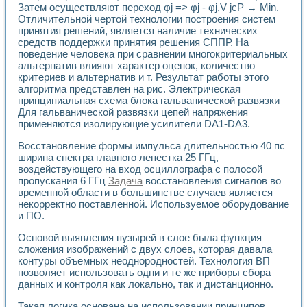
Затем осуществляют переход φj => φj - φj,V jcP → Min.
Применение LabVIEW для исследования течения в расши
Отличительной чертой технологии построения систем
Создание виртуальной работы «Изучение магнитных свой
принятия решений, является наличие технических
Обратный маятник
средств поддержки принятия решения СППР. На
Устройство для изучения основ интерфейсов обмена по п
поведение человека при сравнении многокритериальных
Лабораторный практикум: изучение адиабатического расш
альтернатив влияют характер оценок, количество
Стенд для исследования электрических переходных харак
критериев и альтернатив и т. Результат работы этого
Система статистической обработки результатов измерите
алгоритма представлен на рис. Электрическая
Автоматизация лазерно-плазменных измерений с помощ
принципиальная схема блока гальванической развязки
Для гальванической развязки цепей напряжения
Модельно-измерительный комплекс. Назначение. Состав.
применяются изолирующие усилители DA1-DA3.
Использование технологий NATIONAL INSTRUMENTS для с
Учебный практикум "Спектральный и корреляционный ана
Восстановление формы импульса длительностью 40 пс
Учебный стенд для исследования принципа действия унив
ширина спектра главного лепестка 25 ГГц,
Оборудование и программное обеспечение учебных лабор
воздействующего на вход осциллографа с полосой
Виртуальный лабораторный практикум для изучения техн
пропускания 6 ГГц
Задача
восстановления сигналов во
Управление роботом ТУР-10 средствами LabVIEW
временной области в большинстве случаев является
Аппаратно-программный комплекс для исследования АЧХ 
некорректно поставленной. Используемое оборудование
и ПО.
Автоматизированный дистанционный лабораторный практи
Исследование возможности реставрации одномерных сигн
Основой выявления пузырей в слое была функция
Использование технологий NATIONAL INSTRUMENTS в оп
сложения изображений с двух слоев, которая давала
Разработка модификаций алгоритма полигармонической э
контуры объемных неоднородностей. Технология ВП
Учебный стенд для исследования принципа действия унив
позволяет использовать одни и те же приборы сбора
Виртуальная система поддержки принимаемых решений в
данных и контроля как локально, так и дистанционно.
Преемственность дисциплин «Моделирование систем» и «
Такая логика основана на использовании принципов