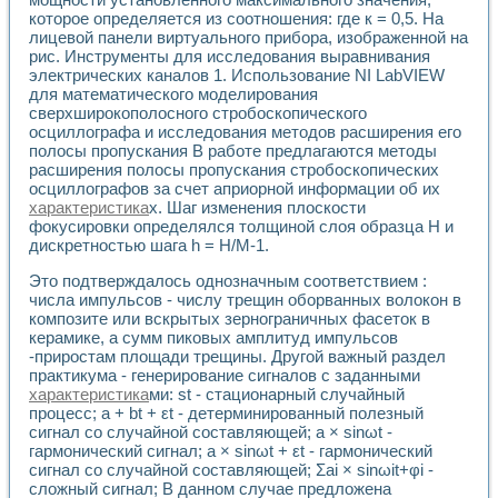
которое определяется из соотношения: где к = 0,5. На
лицевой панели виртуального прибора, изображенной на
рис. Инструменты для исследования выравнивания
электрических каналов 1. Использование NI LabVIEW
для математического моделирования
сверхширокополосного стробоскопического
осциллографа и исследования методов расширения его
полосы пропускания В работе предлагаются методы
расширения полосы пропускания стробоскопических
осциллографов за счет априорной информации об их
характеристика
х. Шаг изменения плоскости
фокусировки определялся толщиной слоя образца Н и
дискретностью шага h = H/M-1.
Это подтверждалось однозначным соответствием :
числа импульсов - числу трещин оборванных волокон в
композите или вскрытых зернограничных фасеток в
керамике, а сумм пиковых амплитуд импульсов
-приростам площади трещины. Другой важный раздел
практикума - генерирование сигналов с заданными
характеристика
ми: st - стационарный случайный
процесс; а + bt + εt - детерминированный полезный
сигнал со случайной составляющей; а × sinωt -
гармонический сигнал; а × sinωt + εt - гармонический
сигнал со случайной составляющей; Σаi × sinωit+φi -
сложный сигнал; В данном случае предложена