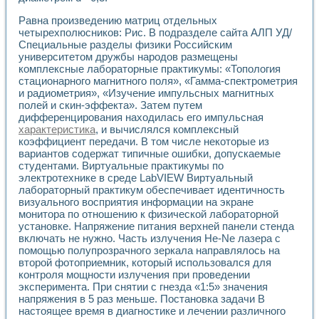
Универсальный стенд для исследования электрических ха
Лабораторные практикумы по информационно-измерител
Равна произведению матриц отдельных
Виртуальный измеритель частотных характеристик на осн
четырехполюсников: Рис. В подразделе сайта АЛП УД/
Лабораторный практикум по основам теории Коммутации
Специальные разделы физики Российским
Разработка виртуальной лабораторной работы «Имитаци
университетом дружбы народов размещены
Виртуальные практикумы по электротехнике в среде LabV
комплексные лабораторные практикумы: «Топология
стационарного магнитного поля», «Гамма-спектрометрия
Из опыта внедрения в рамках национального проекта «Об
и радиометрия», «Изучение импульсных магнитных
Исследование эффективности решателей обыкновенных 
полей и скин-эффекта». Затем путем
Опыт разработки LabVIEW лабораторных практикумов н
дифференцирования находилась его импульсная
Проблемы повышения качества образования и подготовки
характеристика
, и вычислялся комплексный
Развитие LabVIEW лабораторного практикума по электр
коэффициент передачи. В том числе некоторые из
Разработка виртуальной лаборатории по электротехнике 
вариантов содержат типичные ошибки, допускаемые
Усовершенствованные алгоритмы частотного анализа для
студентами. Виртуальные практикумы по
Об опыте работы учебного центра «Технологии NATIONAL
электротехнике в среде LabVIEW Виртуальный
лабораторный практикум обеспечивает идентичность
Технологии NI в магистерской программе «Прикладная фи
визуального восприятия информации на экране
Система диагностики двигателей постоянного тока
монитора по отношению к физической лабораторной
Автоматизированный стенд формирования электромагнитн
установке. Напряжение питания верхней панели стенда
Лабораторный практикум по курсу ИИС на базе оборудов
включать не нужно. Часть излучения He-Ne лазера с
Партнеры
помощью полупрозрачного зеркала направлялось на
Академические и отраслевые институты
второй фотоприемник, который использовался для
Учебные заведения
контроля мощности излучения при проведении
Бизнес
эксперимента. При снятии с гнезда «1:5» значения
Контакты
напряжения в 5 раз меньше. Постановка задачи В
настоящее время в диагностике и лечении различного