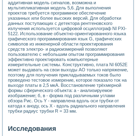
аддитивная модель сигналов, возможна и
мультипликативная модель 5,6. Для выполнения
проектов требуется программное обеспечение
указанных или более высоких версий. Для обработки
данных поступающих с детектора рентгеновского
излучения используется цифровой осциллограф Nl PXI-
5122. Использование объектно-ориентированного языка
графического программирования язык G, графических
символов из инженерной области проектирования
средств электро- и радиоизмерений позволяют
пользователю с небольшим опытом программирования
эффективно проектировать компьютерные
измерительные системы. Конструктивно, плата Nl 6052E
может выдавать на свои выходы АО только напряжение,
поэтому для получения прикладываемых токов было
проведено тестовое измерение, которое показало ток на
выходе платы в 2,5 мкА. Восстановление трёхмерной
формы сферического объекта: а - анализируемое
изображение; б, в - форма под различными углами
обзора Рис. Ось Y - направлена вдоль оси трубки от
катода к аноду, ось X - вдоль радиального направления
трубки радиус трубки R = 33 мм.
Исследования