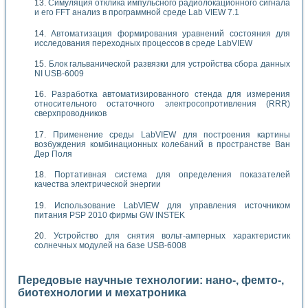
Симуляция отклика импульсного радиолокационного сигнала
и его FFT анализ в программной среде Lab VIEW 7.1
Автоматизация формирования уравнений состояния для
исследования переходных процессов в среде LabVIEW
Блок гальванической развязки для устройства сбора данных
NI USB-6009
Разработка автоматизированного стенда для измерения
относительного остаточного электросопротивления (RRR)
сверхпроводников
Применение среды LabVIEW для построения картины
возбуждения комбинационных колебаний в пространстве Ван
Дер Поля
Портативная система для определения показателей
качества электрической энергии
Использование LabVIEW для управления источником
питания PSP 2010 фирмы GW INSTEK
Устройство для снятия вольт-амперных характеристик
солнечных модулей на базе USB-6008
Передовые научные технологии: нано-, фемто-,
биотехнологии и мехатроника