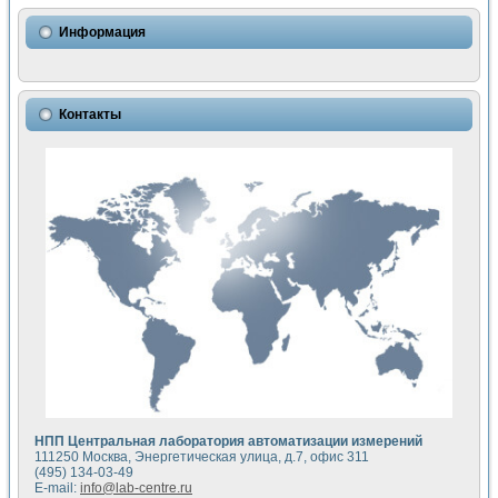
Использование NI LabVIEW для математического моделир
Исследовние возможности создания измерителя ВАХ фото
Информация
Математическое моделирование генератора сигналов - и
Моделирование и экспериментальное исследование линей
Применение осциллографического модуля с высоким разр
Симуляция отклика импульсного радиолокационного сигнал
Контакты
Автоматизация формирования уравнений состояния для и
Блок гальванической развязки для устройства сбора данн
Разработка автоматизированного стенда для измерения о
Применение среды LabVIEW для построения картины возб
Портативная система для определения показателей качес
Использование LabVIEW для управления источником пит
Устройство для снятия вольт-амперных характеристик со
Передовые научные технологии: нано-, фемто-, биотехнологи
Автоматизированная установка по измерению временных 
Автоматизированный лабораторный комплекс на базе Lab
Визуализация моделирования и оптимизации тепловой об
Виртуальный прибор для исследования функциональных в
Исследование возможности создания экономичного виртуа
Исследование кинетики движения макрочастиц в упорядо
Комплекс автоматизированной диагностики крови
НПП Центральная лаборатория автоматизации измерений
Метод прогнозирования свойств дисперсных продуктов п
111250 Москва, Энергетическая улица, д.7, офис 311
Недорогая система управления сверхпроводящим соленои
(495) 134-03-49
E-mail:
info@lab-centre.ru
Применение технологий NI в курсе экспериментальной фи