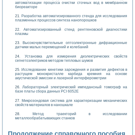
автоматизации процесса очистки сточных вод в мембранном
биореакторе
Разработка автоматизированного стенда для исследования
плазменных процессов синтеза нанопорошков
Автоматизированный стенд рентгеновской диагностики
плазмы
Высокочувствительные оптоэлектронные дифракционные
датчики малых перемещений и колебаний
Установка для измерения диэлектрических свойств
сегнетоэлектриков методом тепловых шумов
Исследование кинетики зарождения и развития дефектов в
растущем монокристалле карбида кремния на основе
акустической эмиссии и лазерной интерферометрии
Лабораторный электрический импедансный томограф на
базе платы сбора данных PCI 6052E
Микрозондовая система для характеризации механических
свойств материалов в наношкале
Метод траекторий в исследовании
металлообрабатывающих станков
Продолжение справочного пособия