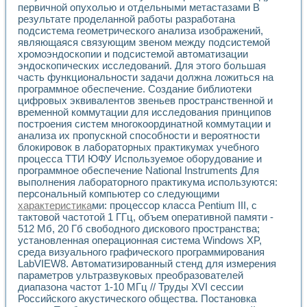
Разработка виртуальных тренажеров путем моделировани
первичной опухолью и отдельными метастазами В
Система блокировок, сигнализации и защиты ускорителя 
результате проделанной работы разработана
Система сбора данных и управления процессом цементир
подсистема геометрического анализа изображений,
Управление температурой газовой среды специальной ба
являющаяся связующим звеном между подсистемой
хромоэндоскопии и подсистемой автоматизации
Разработка программного обеспечения с использованием
эндоскопических исследований. Для этого большая
Использование технологий NATIONAL INSTRUMENTS при ра
часть функциональности задачи должна ложиться на
Оборудование для промышленной термотрансферной мар
программное обеспечение. Создание библиотеки
Автоматизация реометрических исследований на базе La
цифровых эквивалентов звеньев пространственной и
Применение измерителя иммитанса для исследова¬ния эле
временной коммутации для исследования принципов
Исследование электромагнитных переходных процессов при
построения систем многокоординатной коммутации и
Стенд для исследования электрических переходных харак
анализа их пропускной способности и вероятности
Автоматизация контроля сварных швов на базе техноло
блокировок в лабораторных практикумах учебного
процесса ТТИ ЮФУ Используемое оборудование и
Измерительный контроль с применением неиндустриальны
программное обеспечение National Instruments Для
Моделирование надежности и эффективности систем упра
выполнения лабораторного практикума используются:
Лабораторные практикумы и учебные стенды
персональный компьютер со следующими
Автоматизация лабораторного стенда по измерению проф
характеристика
ми: процессор класса Pentium III, с
Автоматизированные лабораторные комплексы для вузов,
тактовой частотой 1 ГГц, объем оперативной памяти -
Виртуальный прибор для исследования нелинейных рези
512 Мб, 20 Гб свободного дискового пространства;
Использование виртуальных приборов в процесе изучения
установленная операционная система Windows XP,
Использование программ ELECTRONICS WORKBENCH-MULTI
среда визуального графического программирования
Лабораторный практикум по дисциплине «Цифровые вычис
LabVIEW8. Автоматизированный стенд для измерения
параметров ультразвуковых преобразователей
Лабораторный практикум по ИНС на основе LabVIEW
диапазона частот 1-10 МГц // Труды XVI сессии
Лабораторный практикум по основам теории коммутации
Российского акустического общества. Постановка
Опыт использования NI LabVIEW для создания лабораторн