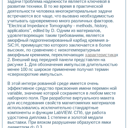
задачи Проблема надежности является ключевой в
Применение LabVIEW для исследования течения в расши
развитии техники. В то же время в практической
Создание виртуальной работы «Изучение магнитных свой
деятельности человека многокритериальные задачи
Обратный маятник
встречаются все чаще, что вызвано необходимостью
Устройство для изучения основ интерфейсов обмена по п
учитывать одновременно много различных факторов.
Лабораторный практикум: изучение адиабатического расш
"Electrical Impedance Tomography - methods, history,
applications", edited by D. Одним из материалов,
Стенд для исследования электрических переходных харак
удовлетворяющих таким требованиям, является
Система статистической обработки результатов измерите
аморфный гидрогенизированный карбид кремния a-
Автоматизация лазерно-плазменных измерений с помощ
SiC:H, преимущество которого заключается в более
Модельно-измерительный комплекс. Назначение. Состав.
высоких, по сравнению с низкотемпературным
Использование технологий NATIONAL INSTRUMENTS для с
аморфным кремнием, переключающих
характеристика
х
Учебный практикум "Спектральный и корреляционный ана
2. Внешний вид передней панели представлен на
Учебный стенд для исследования принципа действия унив
рисунке 1. Для обозначения импульсов длительностью
Оборудование и программное обеспечение учебных лабор
менее 100 пс широкое применение получил термин
Виртуальный лабораторный практикум для изучения техн
«сверхкороткие импульсы».
Управление роботом ТУР-10 средствами LabVIEW
В этой интегри рованной среде имеется очень
Аппаратно-программный комплекс для исследования АЧХ 
эффективное средство присвоения имени перемен ной
Автоматизированный дистанционный лабораторный практи
variable, значение которой сохраняется в любом месте
Исследование возможности реставрации одномерных сигн
наборного поля. При разработке виртуального макета
Использование технологий NATIONAL INSTRUMENTS в оп
для исследования свойств магнитомягких материалов
Разработка модификаций алгоритма полигармонической э
использовались исключительно стандартные
Учебный стенд для исследования принципа действия унив
компоненты и функции LabVIEW. СПб, где работа
удостоена диплома 1 степени и золотой медали
Виртуальная система поддержки принимаемых решений в
выставки. При вязком разрушении образуются ямки
Преемственность дисциплин «Моделирование систем» и «
диаметром d~ 0,3.