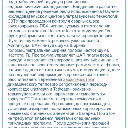
рода заболеваний ведущую роль играют
эндоскопические исследования. Внедрение и развитие
решения Данное решение было использовано в Научно-
исследовательском центре ультразвуковых технологий
СЗТУ при проведении контроля сварных швов
высокопрочных ПВХ, используемых в изготовлении
натяжных потолков. ЧастотаЧастота модуляции Тип
функцииГармоническая, треугольник, прямоугольник
Шум Тип шумаБелый, розовый, узкополосный
Амплитуда, ВАмплитуда шума Ширина
полосыСпектральная ширина полосы частот шума
Частота, Гц Программа управляет ЦАП платы ввода
вывода и позволяет генерировать различные сигналы с
заданным пользователем параметрами: частота, форма,
наличие одного из трех типов шума, и модуляции. Далее
по полученной информации в процессе испытания
рассчитывается временная
характеристика
динамического теплового сопротивления переход-
корпус: где uhctheatn и Тсtheatn - значение
термочувствительного параметра и температуры
корпуса СПП в конце n-го периода измерения в
процессе нагревания. Управляющая программа для
установки измерения вольтамперных характеристик
кремневых солнечных элементов и батарей. При этом
не требуется владения пакетами специальных
прикладных программ. После достижения греющей
мощности установленного максимального значения,