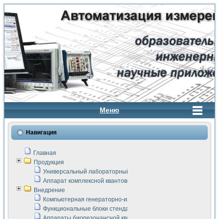
Меню
Навигация
Главная
Продукция
Универсальный лабораторный стенд "Сигнал-USB"
Аппарат комплексной квантовой терапии Интроскан
Внедрение
Компьютерная генераторно-измерительная система
Функциональные блоки стенда "Сигнал-USB"
Аппараты биорезонансной квантовой терапии серии СКАН