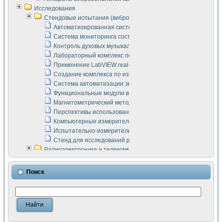
Исследования
Стендовые испытания (виброакустика, тензометрия и т.п.)
Автоматизированная система измерения параметров дизе
Система мониторинга состояния тяговых электродвигателей
Контроль духовых музыкальных инструментов
Лабораторный комплекс по исследованию элементной ба
Применение LabVIEW real-time module для моделирования
Создание комплекса по измерению скорости подвижного с
Система автоматизации экспериментальных исследований 
Функциональные модули в стандарте Nl SCXI для ультраз
Магнитометрический метод в дефектоскопии сварных шво
Перспективы использования машинного зрения в составе
Компьютерные измерительные системы для лабораторных
Испытательно-измерительный комплекс аппаратуры для о
Стенд для исследований рабочих процессов ДВС в динам
Радиоэлектроника и телекоммуникации
LabVIEW в расчетах радиолиний систем передачи данных
Аппаратно-программный комплекс для исследования АЧХ 
Поиск
Виртуальный лабораторный стенд для исследования пар
Измерение шумовых параметров операционных усилител
Измерительный преобразователь на основе цифровой обр
Инструменты для исследования выравнивания электричес
Инструменты для исследования компенсации эхо-сигнало