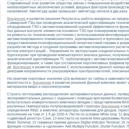
для математического моделирования сверхширокополосного стробоскопическ
Современный этап развития общества связан с повышенным воздействи
неблагоприятных экологических условий, вредных факторов производств
оздания измерителя ВАХ фотоэлементов на базе виртуальных средств изме
напряжения. Амплитуда шума превышает амплитуду сигнала в два раза.
ие генератора сигналов - имитатора джиттера и измерителя параметров д
нтальное исследование линейных антенн и антенных решеток в учебной ла
Внедрение
и развитие решения Результаты работы внедрены на предпри
Сакмарской ТЭЦ при проведении аналитической идентификации техничес
ского модуля с высоким разрешением для создания SPICE- модели импульсн
оборудования ТЭО с автоматизированной оценкой эффективности функц
ого радиолокационного сигнала и его FFT анализ в программной среде Lab V
баз данных контроля элементов основного ТЭО при планируемом перех
на ремонты по техническому состоянию с использованием многофункцио
я уравнений состояния для исследования переходных процессов в среде L
автоматизированного покомпонентного, агрегированного и группового р
ки для устройства сбора данных NI USB-6009
предоставлением полнофункциональной гипертекстовой справки и докум
ного стенда для измерения относительного остаточного электросопротивле
разработке метода и создании программы автоматизированного расчета
котлов электростанций; - Управление по эксплуатации соединительных
для построения картины возбуждения комбинационных колебаний в простра
бурггазпром» при проведении компьютерного анализа данных, полученн
ределения показателей качества электрической энергии
аналитической идентификации ТС трубопроводов с автоматизированной
 управления источником питания PSP 2010 фирмы GW INSTEK
функционирования, а также при составлении перспективных графиков п
др.
Внедрение
и развитие решения С использованием данного набора м
т-амперных характеристик солнечных модулей на базе USB-6008
диаграмм направленности ультразвуковых преобразователей, описанный
 нано-, фемто-, биотехнологии и мехатроника
На практике пороговые значения χ2гр выбирают из таблиц в зависимости
вка по измерению временных характеристик реверсивных сред
вероятности p.
Внедрение
и развитие решения Данный комплекс может 
торный комплекс на базе LabVIEW для исследования наноструктур
материалов микро и наноэлектроники.
я и оптимизации тепловой обработки биопродуктов с применением совреме
Строить гистограмму распределения экспериментальных данных; провер
следования функциональных возможностей алгоритма полигармонической эк
экспериментальных данных с заданным с помощью критериев Колмогоров
оздания экономичного виртуального полярографа на основе платы USB 6008
испытательно-измерительного комплексе вкладка с представлением ВАХ
жения макрочастиц в упорядоченных плазменно-пылевых структурах
различных температурах полупроводниковой структуры
Внедрение
и ра
определения RthjC и комплекс аппаратуры применим для диодов, тирист
й диагностики крови
исполнении на токи от 1 А до 3200 А. Петля по условию While loop; 11 ф
йств дисперсных продуктов при обработке возмущениями давления
«сдвиговый регистр» Case; 13 константа на панели блок-диаграммы Nume
Meter Terminal; 15 терминал приема данных Digital Indicator Terminal; 16
ния сверхпроводящим соленоидом с биквадрантным источником тока
функция «сложение» и «деления» Add Multiply Function, Divide Function
 курсе экспериментальной физики на примере выдающихся экспериментов: с