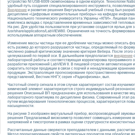
устройство NI USB-6009 скомпонованы в одном корпусе. Технологии Natio
удобный путь создания специализированного инструмента, позволяюще
Внедрение
и развитие решения Виртуальный учебный стенд был разрабо
тика, тензометрия и т.п.)
дисциплине «Цифровые измерительные приборы» на кафедре информа
а измерения параметров дизельных двигателей типа В-46
Национального технического университета Украины «КПИ». Лицевая па
комплекса вкладка с представлением временных зависимостей тепловых
ия тяговых электродвигателей электровоза на базе устройств National Instr
На рис. Для удобства пользователя при установке создается ярлык для 
ных инструментов
/usr/share/applications/LabVIEW80. Ограничения на точность формирова
исследованию элементной базы машин
используемым аппаратным обеспечением.
me module для моделирования электромагнитных процессов с целью отладки
Изменение массы частицы при ее дроблении частицы можно описать форму
рению скорости подвижного состава для тренажера машиниста состава
есть размер до которого разрушаются частицы, определяемый по формул
ериментальных исследований в гиперзвуковых аэродинамических трубах
численно равный критическому значению критерия Вебера. После этого 
целеуказаний по первой оси. В дальнейшем предполагается
внедрение
с
андарте Nl SCXI для ультразвуковых контрольно-измерительных систем
лабораторной работы и соответствующая корректировка программного 
в дефектоскопии сварных швов металлоконструкций
разработки приложений LabVIEW 8. В пищевой отрасли автоматизация 
сократить потери продукции в связи с порчей и ненадлежащим хранением
 машинного зрения в составе системы управления движением экраноплана
продукции. Экстраполяция прогнозирование пространственно-временны
е системы для лабораторных испытаний материалов методом акустической
представлений, Вестник ННГУ, серия «Радиофизика», вып.
й комплекс аппаратуры для определения тепловых и электрических характе
Частотный спектр сигнала в этом случае характеризует состав изучаемог
очих процессов ДВС в динамических режимах
химический элемент характеризуется строго индивидуальной резонансн
никации
решения Описанный ВП предназначен для использования в качестве мод
иний систем передачи данных
лабораторного практикума по дисциплине физика. Современный этап ра
путем моделирования технологических процессов, характеризуется по
плекс для исследования АЧХ и ФЧХ активных фильтров
насыщенности.
стенд для исследования параметров двухполюсников резонансным методом
На рисунке 3 изображен виртуальный прибор, воспроизводящий звуковы
тров операционных усилителей с применением аппаратно-программных ср
решения Предлагаемый вискозиметр позволяет совмещать измерение вяз
тель на основе цифровой обработки выборок мгновенных значений
напряжений и тиксотропии в рамках оценки структурности консистентных
ния выравнивания электрических каналов
Рассчитанные данные сверяются преподавателем с данными, рассчитан
ния компенсации эхо-сигналов
Метод прогнозирования свойств дисперсных продуктов при обработке 