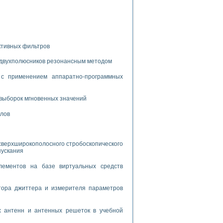
спользованием графической среды программирования LabVIEW
 устройства по интерфейсу RS232
ктивных фильтров
 двухполюсников резонансным методом
с применением аппаратно-программных
орного практикума
выборок мгновенных значений
алов
ческих монокристаллов
сверхширокополосного стробоскопического
пускания
лы»
лементов на базе виртуальных средств
экстраполяции
тора джиттера и измерителя параметров
х антенн и антенных решеток в учебной
тв управления»