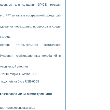
ламп
решением для создания SPICE- модели
его FFT анализ в программной среде Lab
мерения температуры» в среде LabVIEW
едования переходных процессов в среде
в Нижегородском госуниверситете им. Н.И. Лобачевского
ых систем моделирования
SB-6009
й среде
рения относительного остаточного
буждения комбинационных колебаний в
и информатики
го образовательного проекта РУДН
ектрической энергии
SP 2010 фирмы GW INSTEK
х модулей на базе USB-6008
отехнологии и мехатроника
ристик реверсивных сред