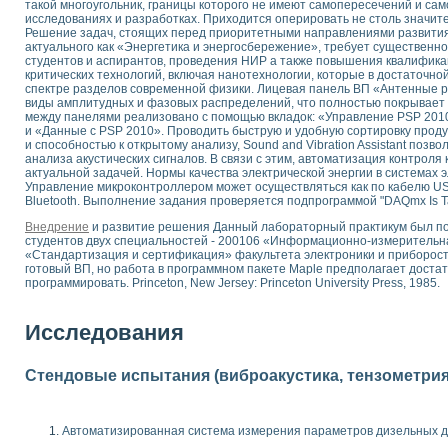
такой многоугольник, границы которого не имеют самопересечений и сам
 выпадения осадка в реальном времени
исследованиях и разработках. Приходится оперировать не столь значи
Решение задач, стоящих перед приоритетными направлениями развития н
лы цвета модели CIE L*a*b с использованием LabVIEW
актуального как «Энергетика и энергосбережение», требует существенно
льтамперных характеристик солнечных элементов и модулей
студентов и аспирантов, проведения НИР а также повышения квалифика
еометрического анализа в медицинской эндоскопии
критических технологий, включая нанотехнологии, которые в достаточн
спектре разделов современной физики. Лицевая панель ВП «Антенные 
билизации
виды амплитудных и фазовых распределений, что полностью покрывает
ощью программно - аппаратного комплекса NI - Motion
между панелями реализовано с помощью вкладок: «Управление PSP 2010»
плывающих газовых пузырьков по данным эхолокационного зондирования с 
и «Данные с PSP 2010». Проводить быструю и удобную сортировку прод
и способностью к открытому анализу, Sound and Vibration Assistant позв
онным тиристорным электроприводом
анализа акустических сигналов. В связи с этим, автоматизация контроля
актуальной задачей. Нормы качества электрической энергии в системах
AL INSTRUMENTS для автоматизации процесса очистки сточных вод в мемб
Управление микроконтроллером может осуществляться как по кабелю USB
Bluetooth. Выполнение задания проверяется подпрограммой "DAQmx Is T
нного стенда для исследования плазменных процессов синтеза нанопорошко
рентгеновской диагностики плазмы
Внедрение
и развитие решения Данный лабораторный практикум был п
студентов двух специальностей - 200106 «Информационно-измерительна
электронные дифракционные датчики малых перемещений и колебаний
«Стандартизация и сертификация» факультета электроники и приборос
электрических свойств сегнетоэлектриков методом тепловых шумов
готовый ВП, но работа в программном пакете Maple предполагает доста
ждения и развития дефектов в растущем монокристалле карбида кремния на
программировать. Princeton, New Jersey: Princeton University Press, 1985.
й импедансный томограф на базе платы сбора данных PCI 6052E
характеризации механических свойств материалов в наношкале
Исследования
овании металлообрабатывающих станков
Стендовые испытания (виброакустика, тензометрия и
ких процессов получения дисперсных продуктов на основе виртуальных при
ческого зрения для контроля образцов
ных переходных процессов при коротких замыканиях в узлах электрических н
Автоматизированная система измерения параметров дизельных д
зработке обучающих информационных систем и тренажеров для персонала 