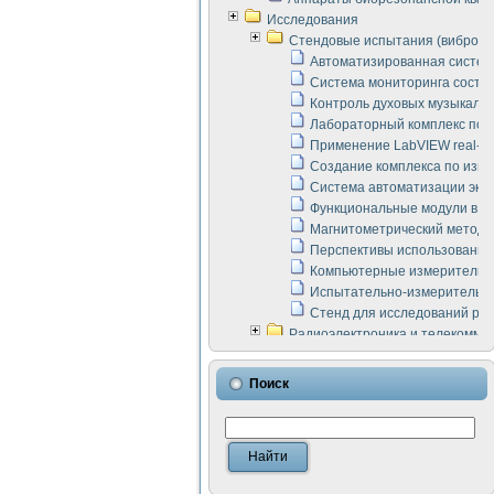
Исследования
Стендовые испытания (виброакус
Автоматизированная систем
Система мониторинга состоян
Контроль духовых музыкаль
Лабораторный комплекс по 
Применение LabVIEW real-ti
Создание комплекса по изме
Система автоматизации эксп
Функциональные модули в ст
Магнитометрический метод 
Перспективы использования
Компьютерные измерительны
Испытательно-измерительны
Стенд для исследований раб
Радиоэлектроника и телекомму
LabVIEW в расчетах радиол
Аппаратно-программный ком
Поиск
Виртуальный лабораторный 
Измерение шумовых параме
Измерительный преобразова
Инструменты для исследова
Инструменты для исследова