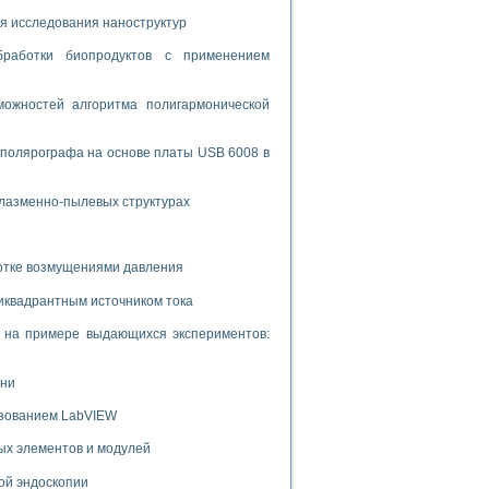
я исследования наноструктур
бработки биопродуктов с применением
ожностей алгоритма полигармонической
 полярографа на основе платы USB 6008 в
плазменно-пылевых структурах
ботке возмущениями давления
иквадрантным источником тока
и на примере выдающихся экспериментов:
ени
ьзованием LabVIEW
ых элементов и модулей
ой эндоскопии