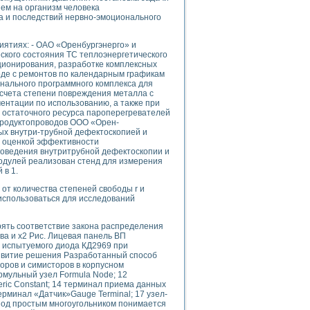
ого осциллографа и исследования методов расширения его полосы пропуска
ем на организм человека
а и последствий нервно-эмоционального
рений
життера
боратории средствами LabVIEW
ятиях: - ОАО «Оренбургэнерго» и
кого состояния ТС теплоэнергетического
ого сигнала
ионирования, разработке комплексных
IEW 7.1
оде с ремонтов по календарным графикам
нального программного комплекса для
abVIEW
асчета степени повреждения металла с
ентации по использованию, а также при
ния (RRR) сверхпроводников
 остаточного ресурса пароперегревателей
 продуктопроводов ООО «Орен-
нстве Ван Дер Поля
ых внутри-трубной дефектоскопией и
 оценкой эффективности
роведения внутритрубной дефектоскопии и
одулей реализован стенд для измерения
 в 1.
 от количества степеней свободы r и
использоваться для исследований
нных информационных технологий и программных средств
ять соответствие закона распределения
страполяции
а и х2 Рис. Лицевая панель ВП
 в среде LabVIEW
 испытуемого диода КД2969 при
звитие решения Разработанный способ
оров и симисторов в корпусном
ормульный узел Formula Node; 12
ric Constant; 14 терминал приема данных
 терминал «Датчик»Gauge Terminal; 17 узел-
. Под простым многоугольником понимается
амоорганизованная критичность