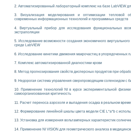
Автоматизированный лабораторный комплекс на базе LabVIEW дл
Визуализация моделирования и оптимизации тепловой о
современных информационных технологий и программных средств
Виртуальный прибор для исследования функциональных возм
экстраполяции
Исследование возможности создания экономичного виртуального
среде LabVIEW
Исследование кинетики движения макрочастиц в упорядоченных 
Комплекс автоматизированной диагностики крови
Метод прогнозирования свойств дисперсных продуктов при обра
Недорогая система управления сверхпроводящим соленоидом с б
Применение технологий NI в курсе экспериментальной физик
самоорганизованная критичность
Расчет переноса аэрозоля и выпадения осадка в реальном врем
Формирование линейной шкалы цвета модели CIE L*a*b с испол
Установка для измерения вольтамперных характеристик солнечн
Применение NI VISION для геометрического анализа в медицинск