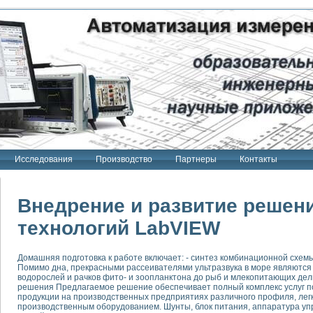
Исследования
Производство
Партнеры
Контакты
Внедрение и развитие решен
технологий LabVIEW
тенд "Сигнал-USB"
Домашняя подготовка к работе включает: - синтез комбинационной схем
 терапии Интроскан
Помимо дна, прекрасными рассеивателями ультразвука в море являются
водорослей и рачков фито- и зоопланктона до рыб и млекопитающих дел
ерительная система
решения Предлагаемое решение обеспечивает полный комплекс услуг п
продукции на производственных предприятиях различного профиля, лег
Сигнал-USB"
производственным оборудованием. Шунты, блок питания, аппаратура упр
товой терапии серии СКАН