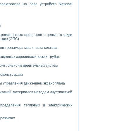
дств с использованием языка программирования LabVIEW
лектровоза на базе устройств National
W для моделирования типовых химико-технологических процессов
н
 исследования средств измерения температуры
тромагнитных процессов с целью отладки
ставе (ЭПС)
ированного карбида кремния (A-SIC:H)
для тренажера машиниста состава
агрузок
звуковых аэродинамических трубах
 контрольно-измерительных систем
локонструкций
мы управления движением экраноплана
ммы направленности
 пищевой инженерии
таний материалов методом акустической
жах
пределения тепловых и электрических
неров-неэлектриков
орных комплексов» на основе Multisim
 режимах
чин