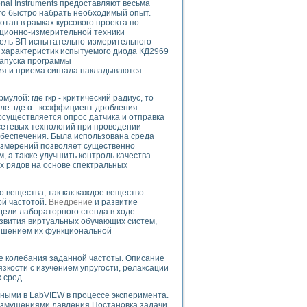
nal Instruments предоставляют весьма
го быстро набрать необходимый опыт.
тан в рамках курсового проекта по
ционно-измерительной техники
нель ВП испытательно-измерительного
 характеристик испытуемого диода КД2969
uments
запуска программы
ния и приема сигнала накладываются
 систем управления электрооборудованием на электроподвижном составе (Э
лой: где rкр - критический радиус, то
е: где α - коэффициент дробления
осуществляется опрос датчика и отправка
етевых технологий при проведении
обеспечения. Была использована среда
измерений позволяет существенно
, а также улучшить контроль качества
х рядов на основе спектральных
 эмиссии
ристик и параметров силовых полупроводниковых приборов
о вещества, так как каждое вещество
ой частотой.
Внедрение
и развитие
ели лабораторного стенда в ходе
звития виртуальных обучающих систем,
вышением их функциональной
е колебания заданной частоты. Описание
едств NATIONAL INSTRUMENTS
кости с изучением упругости, релаксации
 сред.
ными в LabVIEW в процессе эксперимента.
возмущениями давления Постановка задачи