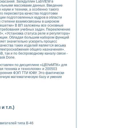
окасаний. Загидуллин LabVIEW в
тельными массивами данных. Введение
ауки и техники, а особенно такого
го пересмотра качества подготовки
ции подготовленных кадров в области
ой степени взаимосвязаны в широком
решетки» В ВП заложены все основные
 требования учебных задач. Переключение
, «Установка статуса реле и регулятора»
применением технологии виртуальных приборов
укции. Обладая большим набором функций
оляет значительно ускорить процесс
 качества таких изделий является весьма
 электроснабжения общего назначения».
ранном биореакторе
, так и по беспроводному каналу связи -
ask Done.
в
оставлен по дисциплине «ЦВУиМПК» для
я техника и технологии» и 200503
троения ФЭП ТТИ ЮФУ. Это фактически
точную математическую базу и умение
 основе акустической эмиссии и лазерной интерферометрии
 т.п.)
боров
агрузок
вигателей типа В-46
химических предприятий