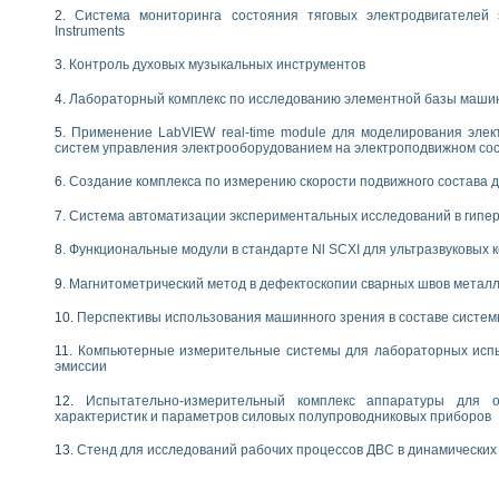
енажеров путем моделирования технологических процессов пищевых произво
Система мониторинга состояния тяговых электродвигателей э
изации и защиты ускорителя ЛУЭ-200
Instruments
равления процессом цементирования нефтегазовых скважин
Контроль духовых музыкальных инструментов
азовой среды специальной барокамеры
еспечения с использованием среды графического программирования LabVIE
Лабораторный комплекс по исследованию элементной базы маши
NATIONAL INSTRUMENTS при разработке автоматизированного комплекса для
енной термотрансферной маркировки изделий
Применение LabVIEW real-time module для моделирования элек
систем управления электрооборудованием на электроподвижном со
ких исследований на базе LabVIEW
танса для исследова¬ния электрофизических свойств аморфного гидрогениз
Создание комплекса по измерению скорости подвижного состава 
ных переходных процессов при коротких замыканиях в узлах электрических н
Система автоматизации экспериментальных исследований в гипер
ктрических переходных характеристик асинхронных двигателей при пуске
арных швов на базе технологий фирмы NATIONAL INSTRUMENTS
Функциональные модули в стандарте Nl SCXI для ультразвуковых
применением неиндустриальных камер в производственных условиях
и эффективности систем управления в интегрированных средах
Магнитометрический метод в дефектоскопии сварных швов метал
ебные стенды
Перспективы использования машинного зрения в составе систе
го стенда по измерению профиля зеркальной антенны и построению диагра
торные комплексы для вузов, осуществляющих подготовку специалистов по
Компьютерные измерительные системы для лабораторных испы
следования нелинейных резистивных цепей
эмиссии
приборов в процесе изучения специальных дисциплин в технических коллед
Испытательно-измерительный комплекс аппаратуры для о
LECTRONICS WORKBENCH-MULTISIM для электротехнической подготовки инже
характеристик и параметров силовых полупроводниковых приборов
 дисциплине «Цифровые вычислительные устройства и микропроцессоры приб
 ИНС на основе LabVIEW
Стенд для исследований рабочих процессов ДВС в динамических
 основам теории коммутации
IEW для создания лабораторного практикума по измерениям магнитных вели