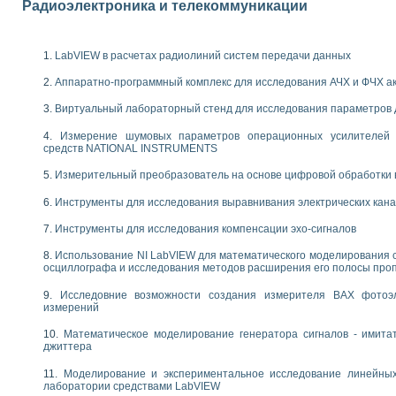
Радиоэлектроника и телекоммуникации
следования течения в расширяющемся канале
ты «Изучение магнитных свойств ферромагнетиков. Петля гистерезиса» с и
LabVIEW в расчетах радиолиний систем передачи данных
нов интерфейсов обмена по протоколам RS232 и GPIB / имитатор оконечного
учение адиабатического расширения газов
Аппаратно-программный комплекс для исследования АЧХ и ФЧХ а
ктрических переходных характеристик асинхронных двигателей при пуске
Виртуальный лабораторный стенд для исследования параметров
аботки результатов измерительного экспримента
азменных измерений с помощью LabVIEW
Измерение шумовых параметров операционных усилителей 
мплекс. Назначение. Состав. Возможности
средств NATIONAL INSTRUMENTS
NATIONAL INSTRUMENTS для создания систем автоматизированного лаборат
Измерительный преобразователь на основе цифровой обработки 
альный и корреляционный анализ"
ания принципа действия универсального цифрового вольтметра
Инструменты для исследования выравнивания электрических кан
е обеспечение учебных лабораторных стендов
Инструменты для исследования компенсации эхо-сигналов
практикум для изучения технологии выращивания полупроводниковых и опти
 средствами LabVIEW
Использование NI LabVIEW для математического моделирования 
плекс для исследования АЧХ и ФЧХ активных фильтров
осциллографа и исследования методов расширения его полосы про
ционный лабораторный практикум по курсу «радиотехнические цепи и сигна
Исследовние возможности создания измерителя ВАХ фотоэ
реставрации одномерных сигналов на основе алгоритма полигармонической 
измерений
NATIONAL INSTRUMENTS в операционной системе LINUX
горитма полигармонической экстраполяции в среде LabVIEW
Математическое моделирование генератора сигналов - имита
ания принципа действия универсального цифрового вольтметра
джиттера
ржки принимаемых решений в среде LabVIEW
Моделирование и экспериментальное исследование линейны
 «Моделирование систем» и «Автоматизация проектирования систем и средс
лаборатории средствами LabVIEW