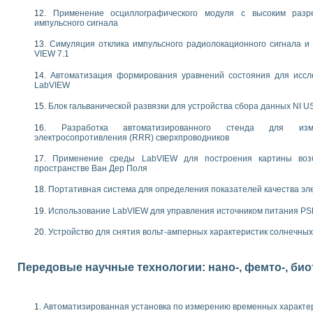
следования электрических характеристик газоразрядных и люминесцентных 
Применение осциллографического модуля с высоким раз
по информационно-измерительным системам (ИИС)
импульсного сигнала
тотных характеристик на основе использования звуковой карты ПК
 основам теории Коммутации
Симуляция отклика импульсного радиолокационного сигнала и 
бораторной работы «Имитационное моделирование погрешностей канала из
VIEW 7.1
электротехнике в среде LabVIEW
Автоматизация формирования уравнений состояния для иссл
х национального проекта «Образование» технологий NATIONAL INSTRUMENTS 
LabVIEW
ти решателей обыкновенных дифференциальных уравнений инструментальн
Блок гальванической развязки для устройства сбора данных NI U
абораторных практикумов на кафедре информационных систем МИРЭА
ва образования и подготовки преподавателей для работы в ИКТ насыщенно
Разработка автоматизированного стенда для изме
рного практикума по электронике кафедры информационных систем МИРЭА
электросопротивления (RRR) сверхпроводников
оратории по электротехнике в среде MULTISIM
Применение среды LabVIEW для построения картины воз
итмы частотного анализа для LabWindows/CVI и LabVIEW
пространстве Ван Дер Поля
центра «Технологии NATIONAL INSTRUMENTS» в ростовском колледже связи 
ой программе «Прикладная физика и физическая информатика» инновационно
Портативная система для определения показателей качества эл
елей постоянного тока
Использование LabVIEW для управления источником питания P
формирования электромагнитного поля для испытаний изделий авионики
 курсу ИИС на базе оборудования NI CompactDAQ
Устройство для снятия вольт-амперных характеристик солнечны
ституты
Передовые научные технологии: нано-, фемто-, би
Автоматизированная установка по измерению временных характе