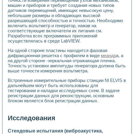
точности измерения перемещений узлов механизмов,
машин и приборов и требует создания новых типов
датчиков перемещений, имеющих невысокую цену,
небольшие размеры и обладающих высокой
разрешающей способностью и точностью. Необходимо
включить вольтметр и генератор, нажав на
соответствующие включатели их питания см.
Разработка всех программных приложений
осуществлялась в среде LabVIEW.
На одной стороне пластины находится фазовая
дифракционная решетка с профилем в виде
меандр
а, а
на другой стороне -зеркальная отражающая пленка.
Точность установки амплитуды генератора должна быть
выше точности измерения вольтметра.
Встроенные измерительные приборы станции Nl ELVIS в
дальнейшем могут быть использованы для
тестировании и наладки исследуемых схем. В задаче
регистрации данных для реконструкции, основным
блоком является блок регистрации данных.
Исследования
Стендовые испытания (виброакустика,