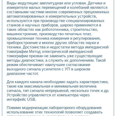
Универсальный стенд для исследования электрических ха
Виды модуляции: амплитудная или угловая. Датчики и
Лабораторные практикумы по информационно-измерител
измерители малых перемещений и колебаний являются
Виртуальный измеритель частотных характеристик на осн
составными частями многих современных прецизионных
Лабораторный практикум по основам теории Коммутации
автоматизированных и измерительных устройств,
Разработка виртуальной лабораторной работы «Имитаци
используются при производстве специализированных
Виртуальные практикумы по электротехнике в среде LabV
станков и научных приборов, широко применяются в
таких областях как робототехника, строительство,
Из опыта внедрения в рамках национального проекта «Об
машиностроение, производство печатных плат,
Исследование эффективности решателей обыкновенных 
промышленная техника измерения и регулирования,
Опыт разработки LabVIEW лабораторных практикумов н
приборостроение и многих других областях науки и
Проблемы повышения качества образования и подготовки
техники. Достоинства и недостатки метода импедансной
Развитие LabVIEW лабораторного практикума по электр
томографии Метод электрической импедансной
Разработка виртуальной лаборатории по электротехнике 
томографии призван не заменить уже существующие
Усовершенствованные алгоритмы частотного анализа для
методы диагностики, а служить их дополнением. Такой
Об опыте работы учебного центра «Технологии NATIONAL
режим обеспечивает наилучшее согласование
выходного сигнала усилителя с УП в широком
Технологии NI в магистерской программе «Прикладная фи
диапазоне частот.
Система диагностики двигателей постоянного тока
Автоматизированный стенд формирования электромагнитн
Для каждого канала необходимо задать характеристики,
Лабораторный практикум по курсу ИИС на базе оборудов
такие как максимальная и минимальная величина
Партнеры
сигнала, тип сигнала непрерывной, несколько точек и др.
Академические и отраслевые институты
Устройство управляется от компьютера через
Учебные заведения
интерфейс USB.
Бизнес
Помимо модернизации лабораторного оборудования
Контакты
использование этих технологий позволяет создавать