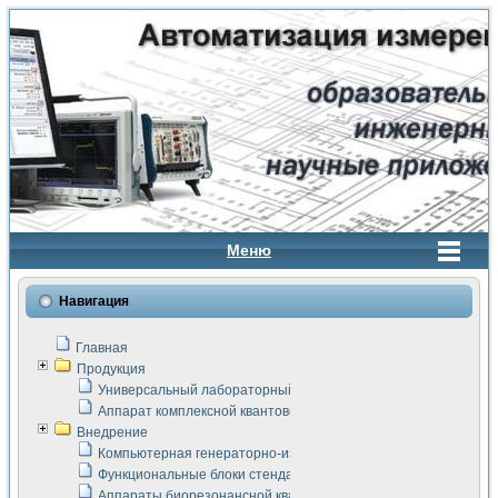
Меню
Навигация
Главная
Продукция
Универсальный лабораторный стенд "Сигнал-USB"
Аппарат комплексной квантовой терапии Интроскан
Внедрение
Компьютерная генераторно-измерительная система
Функциональные блоки стенда "Сигнал-USB"
Аппараты биорезонансной квантовой терапии серии СКАН