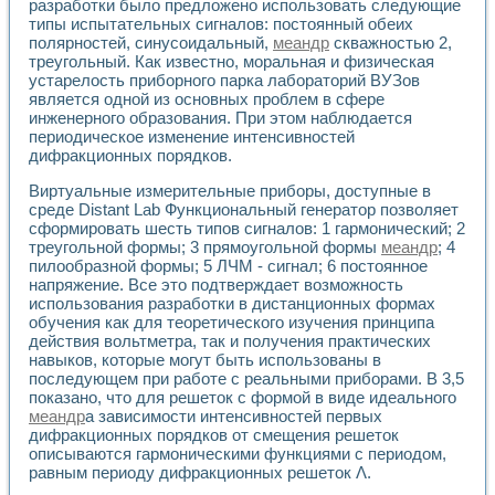
разработки было предложено использовать следующие
Применение LabVIEW для исследования течения в расши
типы испытательных сигналов: постоянный обеих
Создание виртуальной работы «Изучение магнитных свой
полярностей, синусоидальный,
меандр
скважностью 2,
Обратный маятник
треугольный. Как известно, моральная и физическая
Устройство для изучения основ интерфейсов обмена по п
устарелость приборного парка лабораторий ВУЗов
Лабораторный практикум: изучение адиабатического расш
является одной из основных проблем в сфере
инженерного образования. При этом наблюдается
Стенд для исследования электрических переходных харак
периодическое изменение интенсивностей
Система статистической обработки результатов измерите
дифракционных порядков.
Автоматизация лазерно-плазменных измерений с помощ
Модельно-измерительный комплекс. Назначение. Состав.
Виртуальные измерительные приборы, доступные в
Использование технологий NATIONAL INSTRUMENTS для с
среде Distant Lab Функциональный генератор позволяет
Учебный практикум "Спектральный и корреляционный ана
сформировать шесть типов сигналов: 1 гармонический; 2
Учебный стенд для исследования принципа действия унив
треугольной формы; 3 прямоугольной формы
меандр
; 4
Оборудование и программное обеспечение учебных лабор
пилообразной формы; 5 ЛЧМ - сигнал; 6 постоянное
напряжение. Все это подтверждает возможность
Виртуальный лабораторный практикум для изучения техн
использования разработки в дистанционных формах
Управление роботом ТУР-10 средствами LabVIEW
обучения как для теоретического изучения принципа
Аппаратно-программный комплекс для исследования АЧХ 
действия вольтметра, так и получения практических
Автоматизированный дистанционный лабораторный практи
навыков, которые могут быть использованы в
Исследование возможности реставрации одномерных сигн
последующем при работе с реальными приборами. В 3,5
Использование технологий NATIONAL INSTRUMENTS в оп
показано, что для решеток с формой в виде идеального
Разработка модификаций алгоритма полигармонической э
меандр
а зависимости интенсивностей первых
Учебный стенд для исследования принципа действия унив
дифракционных порядков от смещения решеток
описываются гармоническими функциями с периодом,
Виртуальная система поддержки принимаемых решений в
равным периоду дифракционных решеток Λ.
Преемственность дисциплин «Моделирование систем» и «