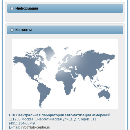
Использование NI LabVIEW для математического моделир
Исследовние возможности создания измерителя ВАХ фото
Информация
Математическое моделирование генератора сигналов - и
Моделирование и экспериментальное исследование линей
Применение осциллографического модуля с высоким разр
Симуляция отклика импульсного радиолокационного сигнал
Контакты
Автоматизация формирования уравнений состояния для и
Блок гальванической развязки для устройства сбора данн
Разработка автоматизированного стенда для измерения о
Применение среды LabVIEW для построения картины возб
Портативная система для определения показателей качес
Использование LabVIEW для управления источником пит
Устройство для снятия вольт-амперных характеристик со
Передовые научные технологии: нано-, фемто-, биотехнологи
Автоматизированная установка по измерению временных 
Автоматизированный лабораторный комплекс на базе Lab
Визуализация моделирования и оптимизации тепловой об
Виртуальный прибор для исследования функциональных в
Исследование возможности создания экономичного виртуа
Исследование кинетики движения макрочастиц в упорядо
Комплекс автоматизированной диагностики крови
НПП Центральная лаборатория автоматизации измерений
Метод прогнозирования свойств дисперсных продуктов п
111250 Москва, Энергетическая улица, д.7, офис 311
Недорогая система управления сверхпроводящим соленои
(495) 134-03-49
E-mail:
info@lab-centre.ru
Применение технологий NI в курсе экспериментальной фи