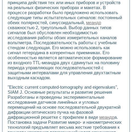
принципа действия тех или иных приборов и устройств
на реальных физических приборах и макетах. В
процессе разработки было предложено использовать
следующие типы испытательных сигналов: постоянный
обеих полярностей, синусоидальный,
меандр
скважностью 2, треугольный. Выбор данных типов
сигналов был обусловлен необходимостью
исследования работы обоих измерительных каналов
вольтметра. Последовательность работы с учебным
стендом следующая. Его можно использовать как
сигнал гетеродина в когерентных приемниках. Его
особенностью является автоматическое формирование
из входного TTL-меандра двух сдвинутых на половину
периода управляющих последовательностей с
защитными интервалами для управления двухтактным
выходным каскадом.
"Electric current computed-tomography and eigenvalues",
SIAM J. Основные результаты и развитие решения
Разработаны и проведены экспериментальные
исследования датчиков линейных и угловых
перемещений на основе последовательной двукратной
дифракции оптического пучка на фазовой
дифракционной решетке с профилем в виде
меандр
а.
Постановка задачи Развитие микро- и нанометрических
технологий предъявляет весьма жесткие требования к