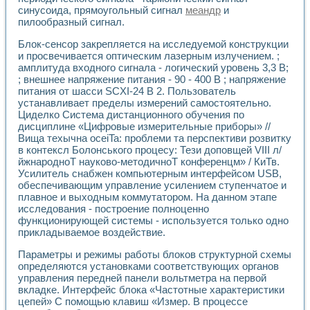
Разработка виртуальных тренажеров путем моделировани
синусоида, прямоугольный сигнал
меандр
и
Система блокировок, сигнализации и защиты ускорителя 
пилообразный сигнал.
Система сбора данных и управления процессом цементир
Управление температурой газовой среды специальной ба
Блок-сенсор закрепляется на исследуемой конструкции
Разработка программного обеспечения с использованием
и просвечивается оптическим лазерным излучением. ;
амплитуда входного сигнала - логический уровень 3,3 В;
Использование технологий NATIONAL INSTRUMENTS при ра
; внешнее напряжение питания - 90 - 400 В ; напряжение
Оборудование для промышленной термотрансферной мар
питания от шасси SCXI-24 В 2. Пользователь
Автоматизация реометрических исследований на базе La
устанавливает пределы измерений самостоятельно.
Применение измерителя иммитанса для исследова¬ния эле
Циделко Система дистанционного обучения по
Исследование электромагнитных переходных процессов при
дисциплине «Цифровые измерительные приборы» //
Стенд для исследования электрических переходных харак
Вища техычна oceiTa: проблеми та перспективи розвитку
Автоматизация контроля сварных швов на базе техноло
в контексл Болонського процесу: Тези доповщей VIII л/
Измерительный контроль с применением неиндустриальны
йжнародноТ науково-методичноТ конференцм» / КиТв.
Усилитель снабжен компьютерным интерфейсом USB,
Моделирование надежности и эффективности систем упра
обеспечивающим управление усилением ступенчатое и
Лабораторные практикумы и учебные стенды
плавное и выходным коммутатором. На данном этапе
Автоматизация лабораторного стенда по измерению проф
исследования - построение полноценно
Автоматизированные лабораторные комплексы для вузов,
функционирующей системы - используется только одно
Виртуальный прибор для исследования нелинейных рези
прикладываемое воздействие.
Использование виртуальных приборов в процесе изучения
Использование программ ELECTRONICS WORKBENCH-MULTI
Параметры и режимы работы блоков структурной схемы
Лабораторный практикум по дисциплине «Цифровые вычис
определяются установками соответствующих органов
управления передней панели вольтметра на первой
Лабораторный практикум по ИНС на основе LabVIEW
вкладке. Интерфейс блока «Частотные характеристики
Лабораторный практикум по основам теории коммутации
цепей» С помощью клавиш «Измер. В процессе
Опыт использования NI LabVIEW для создания лабораторн