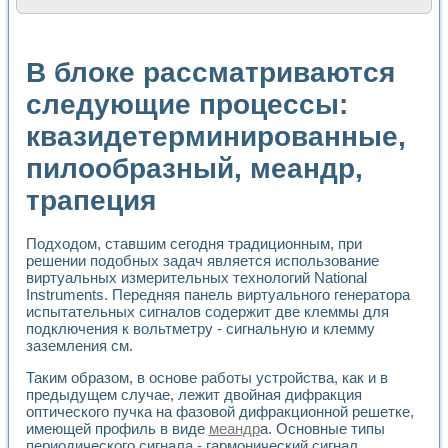
Расчет переноса аэрозоля и выпадения осадка в реально
Формирование линейной шкалы цвета модели CIE L*a*b с
Установка для измерения вольтамперных характеристик с
В блоке рассматриваются
Применение NI VISION для геометрического анализа в ме
Система температурной стабилизации
следующие процессы:
Управление движением с помощью программно - аппаратног
квазидетерминированные,
Определение параметров всплывающих газовых пузырьков
Система управления асинхронным тиристорным электроп
пилообразный, меандр,
Лазерный профилометр
Применение средств NATIONAL INSTRUMENTS для автомат
трапеция
Разработка автоматизированного стенда для исследован
Автоматизированный стенд рентгеновской диагностики п
Высокочувствительные оптоэлектронные дифракционные 
Подходом, ставшим сегодня традиционным, при
решении подобных задач является использование
Установка для измерения диэлектрических свойств сегне
виртуальных измерительных технологий National
Исследование кинетики зарождения и развития дефектов 
Instruments. Передняя панель виртуального генератора
Лабораторный электрический импедансный томограф на б
испытательных сигналов содержит две клеммы для
Микрозондовая система для характеризации механических
подключения к вольтметру - сигнальную и клемму
Метод траекторий в исследовании металлообрабатывающ
заземления см.
Промышленная автоматизация
Автоматизация технологических процессов получения дис
Таким образом, в основе работы устройства, как и в
предыдущем случае, лежит двойная дифракция
Использование систем технического зрения для контроля
оптического пучка на фазовой дифракционной решетке,
Исследование электромагнитных переходных процессов при
имеющей профиль в виде
меандр
а. Основные типы
Применение LabVIEW при разработке обучающих информа
периодического сигнала - гармонический сигнал