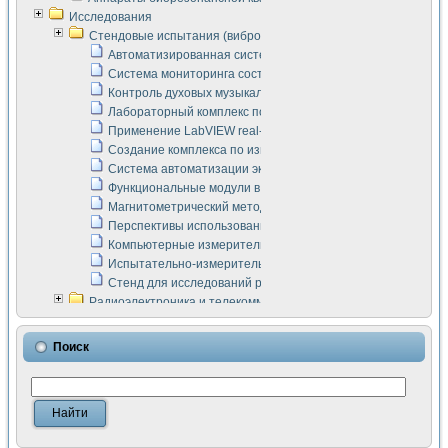
Исследования
Стендовые испытания (виброакустика, тензометрия и т.п.)
Автоматизированная система измерения параметров дизе
Система мониторинга состояния тяговых электродвигателей
Контроль духовых музыкальных инструментов
Лабораторный комплекс по исследованию элементной ба
Применение LabVIEW real-time module для моделирования
Создание комплекса по измерению скорости подвижного с
Система автоматизации экспериментальных исследований 
Функциональные модули в стандарте Nl SCXI для ультраз
Магнитометрический метод в дефектоскопии сварных шво
Перспективы использования машинного зрения в составе
Компьютерные измерительные системы для лабораторных
Испытательно-измерительный комплекс аппаратуры для о
Стенд для исследований рабочих процессов ДВС в динам
Радиоэлектроника и телекоммуникации
LabVIEW в расчетах радиолиний систем передачи данных
Аппаратно-программный комплекс для исследования АЧХ 
Поиск
Виртуальный лабораторный стенд для исследования пар
Измерение шумовых параметров операционных усилител
Измерительный преобразователь на основе цифровой обр
Инструменты для исследования выравнивания электричес
Инструменты для исследования компенсации эхо-сигнало