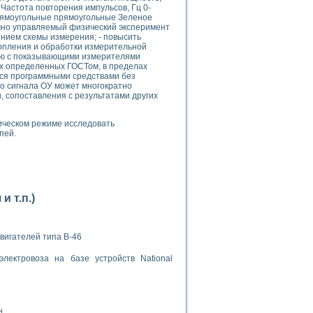
Частота повторения импульсов, Гц 0-
прямоугольные прямоугольные Зеленое
ммно управляемый физический эксперимент
нием схемы измерения; - повысить
опления и обработки измерительной
ию с показывающими измерителями
рх определенных ГОСТом, в пределах
ся программными средствами без
о сигнала ОУ может многократно
применением технологии виртуальных приборов
, сопоставления с результатами других
ическом режиме исследовать
ранном биореакторе
пей.
в
 основе акустической эмиссии и лазерной интерферометрии
 т.п.)
вигателей типа В-46
лектровоза на базе устройств National
боров
агрузок
химических предприятий
н