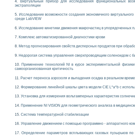
Виртуальный прибор для исследования функциональных возм
экстраполяции
Исследование возможности создания экономичного виртуального
среде LabVIEW
Исследование кинетики движения макрочастиц в упорядоченных 
Комплекс автоматизированной диагностики крови
Метод прогнозирования свойств дисперсных продуктов при обра
Недорогая система управления сверхпроводящим соленоидом с б
Применение технологий NI в курсе экспериментальной физик
самоорганизованная критичность
Расчет переноса аэрозоля и выпадения осадка в реальном врем
Формирование линейной шкалы цвета модели CIE L*a*b с испол
Установка для измерения вольтамперных характеристик солнечн
Применение NI VISION для геометрического анализа в медицинск
Система температурной стабилизации
Управление движением с помощью программно - аппаратного комп
Определение параметров всплывающих газовых пузырьков по 