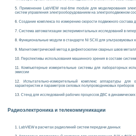
енажеров путем моделирования технологических процессов пищевых произво
изации и защиты ускорителя ЛУЭ-200
Применение LabVIEW real-time module для моделирования элек
систем управления электрооборудованием на электроподвижном со
равления процессом цементирования нефтегазовых скважин
азовой среды специальной барокамеры
Создание комплекса по измерению скорости подвижного состава 
еспечения с использованием среды графического программирования LabVIE
NATIONAL INSTRUMENTS при разработке автоматизированного комплекса для
Система автоматизации экспериментальных исследований в гипер
енной термотрансферной маркировки изделий
Функциональные модули в стандарте Nl SCXI для ультразвуковых
ких исследований на базе LabVIEW
танса для исследова¬ния электрофизических свойств аморфного гидрогениз
Магнитометрический метод в дефектоскопии сварных швов метал
ных переходных процессов при коротких замыканиях в узлах электрических н
Перспективы использования машинного зрения в составе систе
ктрических переходных характеристик асинхронных двигателей при пуске
арных швов на базе технологий фирмы NATIONAL INSTRUMENTS
Компьютерные измерительные системы для лабораторных испы
применением неиндустриальных камер в производственных условиях
эмиссии
и эффективности систем управления в интегрированных средах
Испытательно-измерительный комплекс аппаратуры для о
ебные стенды
характеристик и параметров силовых полупроводниковых приборов
го стенда по измерению профиля зеркальной антенны и построению диагра
торные комплексы для вузов, осуществляющих подготовку специалистов по
Стенд для исследований рабочих процессов ДВС в динамических
следования нелинейных резистивных цепей
приборов в процесе изучения специальных дисциплин в технических коллед
Радиоэлектроника и телекоммуникации
LECTRONICS WORKBENCH-MULTISIM для электротехнической подготовки инже
 дисциплине «Цифровые вычислительные устройства и микропроцессоры приб
 ИНС на основе LabVIEW
LabVIEW в расчетах радиолиний систем передачи данных
 основам теории коммутации
IEW для создания лабораторного практикума по измерениям магнитных вели