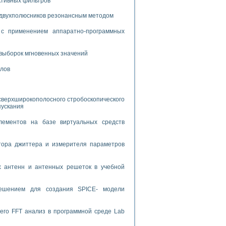
ктивных фильтров
спользованием графической среды программирования LabVIEW
 двухполюсников резонансным методом
с применением аппаратно-программных
 устройства по интерфейсу RS232
выборок мгновенных значений
алов
орного практикума
сверхширокополосного стробоскопического
пускания
лементов на базе виртуальных средств
ческих монокристаллов
тора джиттера и измерителя параметров
лы»
х антенн и антенных решеток в учебной
экстраполяции
решением для создания SPICE- модели
его FFT анализ в программной среде Lab
тв управления»