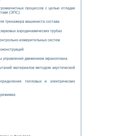
дств с использованием языка программирования LabVIEW
тромагнитных процессов с целью отладки
ставе (ЭПС)
для тренажера машиниста состава
W для моделирования типовых химико-технологических процессов
 исследования средств измерения температуры
звуковых аэродинамических трубах
 контрольно-измерительных систем
ированного карбида кремния (A-SIC:H)
локонструкций
агрузок
мы управления движением экраноплана
таний материалов методом акустической
пределения тепловых и электрических
ммы направленности
 пищевой инженерии
 режимах
жах
неров-неэлектриков
орных комплексов» на основе Multisim
чин