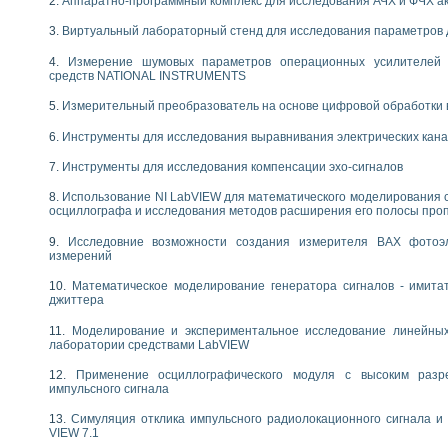
Аппаратно-программный комплекс для исследования АЧХ и ФЧХ а
следования течения в расширяющемся канале
ты «Изучение магнитных свойств ферромагнетиков. Петля гистерезиса» с и
Виртуальный лабораторный стенд для исследования параметров
Измерение шумовых параметров операционных усилителей 
нов интерфейсов обмена по протоколам RS232 и GPIB / имитатор оконечного
средств NATIONAL INSTRUMENTS
учение адиабатического расширения газов
Измерительный преобразователь на основе цифровой обработки 
ктрических переходных характеристик асинхронных двигателей при пуске
аботки результатов измерительного экспримента
Инструменты для исследования выравнивания электрических кан
азменных измерений с помощью LabVIEW
мплекс. Назначение. Состав. Возможности
Инструменты для исследования компенсации эхо-сигналов
NATIONAL INSTRUMENTS для создания систем автоматизированного лаборат
Использование NI LabVIEW для математического моделирования 
альный и корреляционный анализ"
осциллографа и исследования методов расширения его полосы про
ания принципа действия универсального цифрового вольтметра
е обеспечение учебных лабораторных стендов
Исследовние возможности создания измерителя ВАХ фотоэ
измерений
практикум для изучения технологии выращивания полупроводниковых и опти
 средствами LabVIEW
Математическое моделирование генератора сигналов - имита
плекс для исследования АЧХ и ФЧХ активных фильтров
джиттера
ционный лабораторный практикум по курсу «радиотехнические цепи и сигна
Моделирование и экспериментальное исследование линейны
реставрации одномерных сигналов на основе алгоритма полигармонической 
лаборатории средствами LabVIEW
NATIONAL INSTRUMENTS в операционной системе LINUX
горитма полигармонической экстраполяции в среде LabVIEW
Применение осциллографического модуля с высоким раз
импульсного сигнала
ания принципа действия универсального цифрового вольтметра
ржки принимаемых решений в среде LabVIEW
Симуляция отклика импульсного радиолокационного сигнала и 
 «Моделирование систем» и «Автоматизация проектирования систем и средс
VIEW 7.1