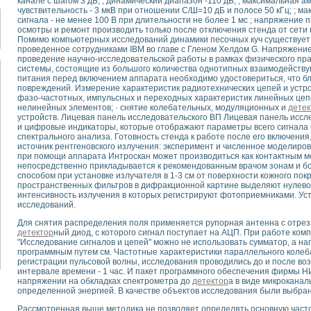
канале с шагом 3 дБ; ; динамический диапазон -110 дБ; ; максимальная ам
для математического моделирования сверхширокополосного стробоскопическ
чувствительность - 3 мкВ при отношении С/Ш=10 дБ и полосе 50 кГц; ; 
оздания измерителя ВАХ фотоэлементов на базе виртуальных средств изме
сигнала - не менее 100 В при длительности не более 1 мс ; напряжение 
осмотры и ремонт производить только после отключения стенда от сети 
ие генератора сигналов - имитатора джиттера и измерителя параметров д
Помимо компьютерных исследований динамики песочных куч существует
нтальное исследование линейных антенн и антенных решеток в учебной ла
проведенное сотрудниками IBM во главе с Гленом Хелдом G. Напряжение 
ского модуля с высоким разрешением для создания SPICE- модели импульсн
проведение научно-исследовательской работы в рамках физического пр
системы, состоящие из большого количества однотипных взаимодейству
ого радиолокационного сигнала и его FFT анализ в программной среде Lab V
питания перед включением аппарата необходимо удостовериться, что бл
я уравнений состояния для исследования переходных процессов в среде L
повреждений. Измерение характеристик радиотехнических цепей и устро
ки для устройства сбора данных NI USB-6009
фазо-частотных, импульсных и переходных характеристик линейных цепе
нелинейных элементов; · снятие колебательных, модуляционных и
детек
ного стенда для измерения относительного остаточного электросопротивле
устройств. Лицевая панель исследовательского ВП Лицевая панель иссл
для построения картины возбуждения комбинационных колебаний в простра
и цифровые индикаторы, которые отображают параметры всего сигнала 
спектрального анализа. Готовность стенда к работе после его включения
ределения показателей качества электрической энергии
источник рентгеновского излучения: эксперимент и численное моделиров
 управления источником питания PSP 2010 фирмы GW INSTEK
при помощи аппарата Интроскан может производиться как контактным м
т-амперных характеристик солнечных модулей на базе USB-6008
непосредственно прикладывается к рекомендованным врачом зонам и бо
способом при установке излучателя в 1-3 см от поверхности кожного пок
 нано-, фемто-, биотехнологии и мехатроника
пространственных фильтров в дифракционной картине выделяют нулево
вка по измерению временных характеристик реверсивных сред
интенсивность излучения в которых регистрируют фотоприемниками. Ус
торный комплекс на базе LabVIEW для исследования наноструктур
исследований.
я и оптимизации тепловой обработки биопродуктов с применением совреме
Для снятия распределения поля применяется рупорная антенна с отрезк
следования функциональных возможностей алгоритма полигармонической эк
детектор
ный диод, с которого сигнал поступает на АЦП. При работе ко
"Исследование сигналов и цепей" можно не использовать сумматор, а 
оздания экономичного виртуального полярографа на основе платы USB 6008
программным путем см. Частотные характеристики параллельного колеба
жения макрочастиц в упорядоченных плазменно-пылевых структурах
регистрации пульсовой волны, исследования проводились до и после воз
й диагностики крови
интервале времени - 1 час. И пакет программного обеспечения фирмы НИ 
напряжении на обкладках спектрометра до
детектор
а в виде микрокана
йств дисперсных продуктов при обработке возмущениями давления
определенной энергией. В качестве объектов исследования были выбран
ния сверхпроводящим соленоидом с биквадрантным источником тока
 курсе экспериментальной физики на примере выдающихся экспериментов: с
Рассмотренная выше методика не позволяет определять основную часто