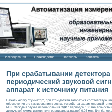
Исследования
Производство
Партнеры
Контакты
При срабатывании детектора
периодический звуковой сиг
аппарат к источнику питания
тенд "Сигнал-USB"
 терапии Интроскан
Нажать кнопку "Сумматор", при этом должен загореться соответствующи
ерительная система
обеспечения его тактирования в состав устройства входит опорный гене
Сигнал-USB"
МГц. Отсюда в случае использования ОДР с периодом 100 мкм точност
двулучевой схемы измерителя оценивалась равной 0,05 мкм. Для более
товой терапии серии СКАН