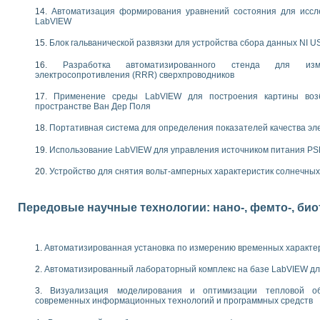
следования электрических характеристик газоразрядных и люминесцентных 
Автоматизация формирования уравнений состояния для иссл
по информационно-измерительным системам (ИИС)
LabVIEW
тотных характеристик на основе использования звуковой карты ПК
 основам теории Коммутации
Блок гальванической развязки для устройства сбора данных NI U
бораторной работы «Имитационное моделирование погрешностей канала из
Разработка автоматизированного стенда для изме
электротехнике в среде LabVIEW
электросопротивления (RRR) сверхпроводников
х национального проекта «Образование» технологий NATIONAL INSTRUMENTS 
ти решателей обыкновенных дифференциальных уравнений инструментальн
Применение среды LabVIEW для построения картины воз
пространстве Ван Дер Поля
абораторных практикумов на кафедре информационных систем МИРЭА
ва образования и подготовки преподавателей для работы в ИКТ насыщенно
Портативная система для определения показателей качества эл
рного практикума по электронике кафедры информационных систем МИРЭА
Использование LabVIEW для управления источником питания P
оратории по электротехнике в среде MULTISIM
итмы частотного анализа для LabWindows/CVI и LabVIEW
Устройство для снятия вольт-амперных характеристик солнечны
центра «Технологии NATIONAL INSTRUMENTS» в ростовском колледже связи 
ой программе «Прикладная физика и физическая информатика» инновационно
елей постоянного тока
Передовые научные технологии: нано-, фемто-, би
формирования электромагнитного поля для испытаний изделий авионики
 курсу ИИС на базе оборудования NI CompactDAQ
Автоматизированная установка по измерению временных характе
ституты
Автоматизированный лабораторный комплекс на базе LabVIEW дл
Визуализация моделирования и оптимизации тепловой о
современных информационных технологий и программных средств