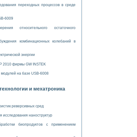
ламп
едования переходных процессов в среде
SB-6009
мерения температуры» в среде LabVIEW
рения относительного остаточного
в Нижегородском госуниверситете им. Н.И. Лобачевского
ых систем моделирования
буждения комбинационных колебаний в
й среде
ектрической энергии
SP 2010 фирмы GW INSTEK
х модулей на базе USB-6008
и информатики
го образовательного проекта РУДН
отехнологии и мехатроника
ристик реверсивных сред
я исследования наноструктур
бработки биопродуктов с применением