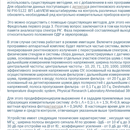
использовать существующие методики, но с добавлением в них програм
Для обработки данных поступающих с
детектор
а рентгеновского излуче
Nl PXI-5122. ВП LabVIEW масштабируемы на контроль различных парамет
тика, тензометрия и т.п.)
обновлять необходимый ряд контрольно-измерительных приборов контр
а измерения параметров дизельных двигателей типа В-46
ия тяговых электродвигателей электровоза на базе устройств National Instr
Это можно осуществить с помощью существующих методов, для этого н
Фредгольма первого рода 3. Поэтому вопрос заключается в том как получ
ных инструментов
памяти анализатора спектра РК’. Фаза переменной составляющей выходн
исследованию элементной базы машин
относительного положения ОДР и звукопровода.
me module для моделирования электромагнитных процессов с целью отладки
В этом случае система работает в режиме имитации. Включите радиои
рению скорости подвижного состава для тренажера машиниста состава
программно-аппаратный комплекс будет являться частью системы, вклю
ериментальных исследований в гиперзвуковых аэродинамических трубах
генерирования рентгеновского излучения с перестраиваемым спектром
физическим стендом и системы сбора данных, регистрируемых с датчико
андарте Nl SCXI для ультразвуковых контрольно-измерительных систем
шума, основанный на выделении отдельных участков спектра шума с по
в дефектоскопии сварных швов металлоконструкций
дальнейшим измерением переменного напряжения; ширина полосы пропу
 машинного зрения в составе системы управления движением экраноплана
центральной частоты; центральные частоты - 10, 20, 71, 120, 1000, 1000
эффективного значения напряжения шума ОУ, основанный на выделении
е системы для лабораторных испытаний материалов методом акустической
осуществляемом широкополосным фильтром с дальнейшим измерением 
й комплекс аппаратуры для определения тепловых и электрических характе
шума, приведенного к входу; полоса пропускания фильтра - от 20 Гц до 2
очих процессов ДВС в динамических режимах
основанный на детектировании шумов двух полярностей с дальнейшим 
напряжений; полоса пропускания фильтра - от 0,1 Гц до 10 Гц. Deshmukh, De
никации
temperature diagnostic system, Physical Research Laboratory Ahmedabad 380
иний систем передачи данных
Для этого продифференцируем выражение 4 и зададим приемлемые зна
плекс для исследования АЧХ и ФЧХ активных фильтров
образующих измерительную систему: d=5i i, Λ = 0,1i i, n = 1,5l, R=0,9, мо
стенд для исследования параметров двухполюсников резонансным методом
ваттная крутизна фото
детектор
а А = 0,ЗА/А0 . В настоящее время для э
тров операционных усилителей с применением аппаратно-программных ср
методики и средств контроля, отвечающих указанным выше требованиям
тель на основе цифровой обработки выборок мгновенных значений
Устройство имеет следующие технические характеристики: ; несущая часто
ния выравнивания электрических каналов
МГц; ; ширина полосы входного сигнала Af по уровню -ЗдБ - от 10 кГц до 3
30 дБ при отстройке на ∆f от f0; ; коэффициент усиления - от 0 дБ до +9
ния компенсации эхо-сигналов