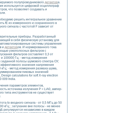
мируемого полупроводникового
детектор
а.
ния используется цифровой осциллограф
ров, что позволяет создавать и
оля.
uments
еобходимо решить интегральное уравнение
ить fE из измеренного и сохраненного в
ого сигнала с частотой F зависит от
 систем управления электрооборудованием на электроподвижном составе (Э
змерительные приборы. Разработанный
чающей в себя физическую установку для
, автоматизированные системы управления
в и
детектор
ов. И нормированного тока
мощью узкополосных фильтров с
скания фильтров составляет 0,3 от
0 и 100000 Гц; - метод измерения
 заданной полосы шумового спектра ОУ,
 эмиссии
эффективного значения напряжения
ристик и параметров силовых полупроводниковых приборов
0 кГц; - метод измерения размаха шума,
суммированием пиковых значений
sign calculations for soft X-ray electron
 009 India.
чения параметров элементов,
щность источника излучения Р = LiA0, ампер-
того типа инструментов не существует
едств NATIONAL INSTRUMENTS
.
та to входного сигнала - от 0,5 МГц до 50
00 кГц; ; затухание вне полосы - не менее
0 дБ регулируется независимо в каждом