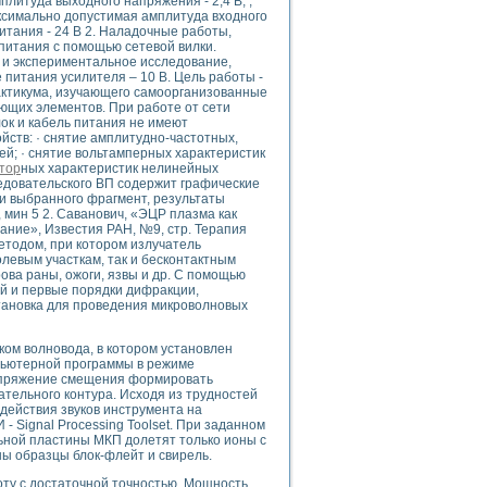
плитуда выходного напряжения - 2,4 В; ;
ого осциллографа и исследования методов расширения его полосы пропуска
максимально допустимая амплитуда входного
рений
питания - 24 В 2. Наладочные работы,
питания с помощью сетевой вилки.
життера
 и экспериментальное исследование,
боратории средствами LabVIEW
питания усилителя – 10 В. Цель работы -
ого сигнала
актикума, изучающего самоорганизованные
ющих элементов. При работе от сети
IEW 7.1
ок и кабель питания не имеют
abVIEW
йств: · снятие амплитудно-частотных,
й; · снятие вольтамперных характеристик
тор
ных характеристик нелинейных
ния (RRR) сверхпроводников
едовательского ВП содержит графические
нстве Ван Дер Поля
и выбранного фрагмент, результаты
, мин 5 2. Саванович, «ЭЦР плазма как
ание», Известия РАН, №9, стр. Терапия
етодом, при котором излучатель
левым участкам, так и бесконтактным
рова раны, ожоги, язвы и др. С помощью
й и первые порядки дифракции,
тановка для проведения микроволновых
нных информационных технологий и программных средств
ом волновода, в котором установлен
страполяции
мпьютерной программы в режиме
напряжение смещения формировать
 в среде LabVIEW
тельного контура. Исходя из трудностей
действия звуков инструмента на
- Signal Processing Toolset. При заданном
льной пластины МКП долетят только ионы с
ы образцы блок-флейт и свирель.
амоорганизованная критичность
ту с достаточной точностью. Мощность,