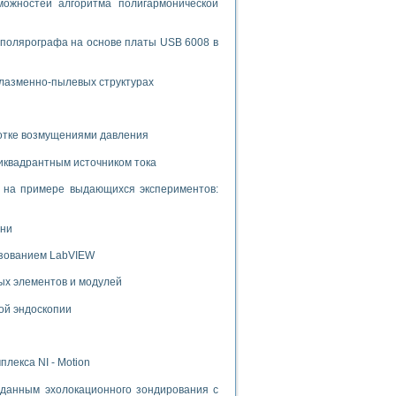
ожностей алгоритма полигармонической
 полярографа на основе платы USB 6008 в
плазменно-пылевых структурах
ботке возмущениями давления
иквадрантным источником тока
и на примере выдающихся экспериментов:
ени
ьзованием LabVIEW
ых элементов и модулей
ой эндоскопии
лекса NI - Motion
данным эхолокационного зондирования с