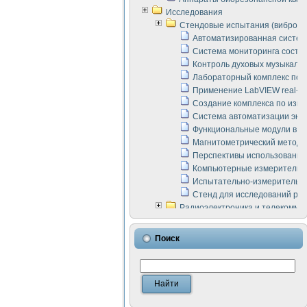
Исследования
Стендовые испытания (виброакус
Автоматизированная систем
Система мониторинга состоян
Контроль духовых музыкаль
Лабораторный комплекс по 
Применение LabVIEW real-ti
Создание комплекса по изме
Система автоматизации эксп
Функциональные модули в ст
Магнитометрический метод 
Перспективы использования
Компьютерные измерительны
Испытательно-измерительны
Стенд для исследований раб
Радиоэлектроника и телекомму
LabVIEW в расчетах радиол
Аппаратно-программный ком
Поиск
Виртуальный лабораторный 
Измерение шумовых параме
Измерительный преобразова
Инструменты для исследова
Инструменты для исследова