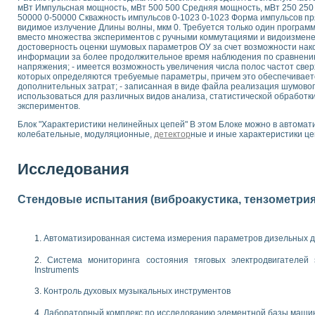
мВт Импульсная мощность, мВт 500 500 Средняя мощность, мВт 250 250 
 выпадения осадка в реальном времени
50000 0-50000 Скважность импульсов 0-1023 0-1023 Форма импульсов 
лы цвета модели CIE L*a*b с использованием LabVIEW
видимое излучение Длины волны, мкм 0. Требуется только один програ
вместо множества экспериментов с ручными коммутациями и видоизмене
льтамперных характеристик солнечных элементов и модулей
достоверность оценки шумовых параметров ОУ за счет возможности нак
еометрического анализа в медицинской эндоскопии
информации за более продолжительное время наблюдения по сравнен
билизации
напряжения; - имеется возможность увеличения числа полос частот све
которых определяются требуемые параметры, причем это обеспечивает
ощью программно - аппаратного комплекса NI - Motion
дополнительных затрат; - записанная в виде файла реализация шумовог
плывающих газовых пузырьков по данным эхолокационного зондирования с 
использоваться для различных видов анализа, статистической обработки
онным тиристорным электроприводом
экспериментов.
Блок "Характеристики нелинейных цепей" В этом Блоке можно в автомат
AL INSTRUMENTS для автоматизации процесса очистки сточных вод в мемб
колебательные, модуляционные,
детектор
ные и иные характеристики це
нного стенда для исследования плазменных процессов синтеза нанопорошко
рентгеновской диагностики плазмы
Исследования
электронные дифракционные датчики малых перемещений и колебаний
электрических свойств сегнетоэлектриков методом тепловых шумов
ждения и развития дефектов в растущем монокристалле карбида кремния на
Стендовые испытания (виброакустика, тензометрия и
й импедансный томограф на базе платы сбора данных PCI 6052E
характеризации механических свойств материалов в наношкале
овании металлообрабатывающих станков
Автоматизированная система измерения параметров дизельных д
Система мониторинга состояния тяговых электродвигателей э
ких процессов получения дисперсных продуктов на основе виртуальных при
Instruments
ческого зрения для контроля образцов
ных переходных процессов при коротких замыканиях в узлах электрических н
Контроль духовых музыкальных инструментов
зработке обучающих информационных систем и тренажеров для персонала 
Лабораторный комплекс по исследованию элементной базы маши