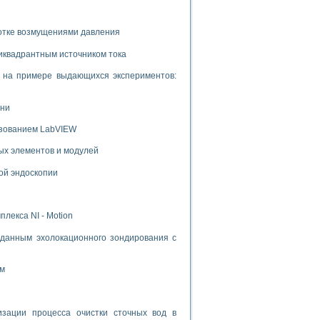
ботке возмущениями давления
иквадрантным источником тока
и на примере выдающихся экспериментов:
ени
ьзованием LabVIEW
ых элементов и модулей
ой эндоскопии
лекса NI - Motion
данным эхолокационного зондирования с
ом
ации процесса очистки сточных вод в