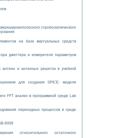
алов
спользованием графической среды программирования LabVIEW
 устройства по интерфейсу RS232
сверхширокополосного стробоскопического
пускания
лементов на базе виртуальных средств
тора джиттера и измерителя параметров
орного практикума
х антенн и антенных решеток в учебной
ческих монокристаллов
решением для создания SPICE- модели
его FFT анализ в программной среде Lab
лы»
экстраполяции
едования переходных процессов в среде
SB-6009
тв управления»
рения относительного остаточного