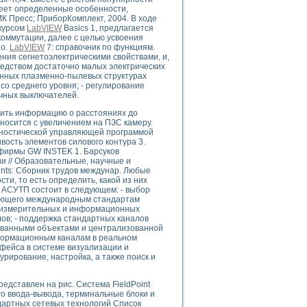
имеет определенные особенности,
К Пресс; ПриборКомплект, 2004. В ходе
 курсом
LabVIEW
Basics 1, предлагается
коммутации, далее с целью усвоения
но.
LabVIEW
7: справочник по функциям.
uments
ния сегнетоэлектрическими свойствами, и,
едством достаточно малых электрических
енных плазменно-пылевых структурах
со среднего уровня; - регулирование
 систем управления электрооборудованием на электроподвижном составе (Э
ечных выключателей.
чить информацию о расстояниях до
носится с увеличением на ПЗС камеру.
агностической управляющей программой
ость элементов силового контура 3.
фирмы GW INSTEK 1. Барсуков
и // Образовательные, научные и
 эмиссии
ents: Сборник трудов междунар. Любые
сти, то есть определить, какой из них
ристик и параметров силовых полупроводниковых приборов
и АСУТП состоит в следующем: - выбор
ряющего международным стандартам
о-измерительных и информационных
ов; - поддержка стандартных каналов
ованными объектами и централизованной
нформационным каналам в реальном
фейса в системе визуализации и
урирование, настройка, а также поиск и
едств NATIONAL INSTRUMENTS
едставлен на рис. Система FieldPoint
о ввода-вывода, терминальные блоки и
дартных сетевых технологий Список