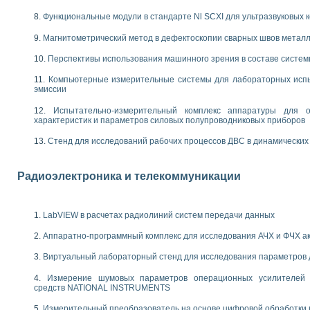
енажеров путем моделирования технологических процессов пищевых произво
изации и защиты ускорителя ЛУЭ-200
Функциональные модули в стандарте Nl SCXI для ультразвуковых
равления процессом цементирования нефтегазовых скважин
Магнитометрический метод в дефектоскопии сварных швов метал
азовой среды специальной барокамеры
еспечения с использованием среды графического программирования LabVIE
Перспективы использования машинного зрения в составе систе
NATIONAL INSTRUMENTS при разработке автоматизированного комплекса для
Компьютерные измерительные системы для лабораторных испы
енной термотрансферной маркировки изделий
эмиссии
ких исследований на базе LabVIEW
танса для исследова¬ния электрофизических свойств аморфного гидрогениз
Испытательно-измерительный комплекс аппаратуры для о
характеристик и параметров силовых полупроводниковых приборов
ных переходных процессов при коротких замыканиях в узлах электрических н
ктрических переходных характеристик асинхронных двигателей при пуске
Стенд для исследований рабочих процессов ДВС в динамических
арных швов на базе технологий фирмы NATIONAL INSTRUMENTS
применением неиндустриальных камер в производственных условиях
и эффективности систем управления в интегрированных средах
Радиоэлектроника и телекоммуникации
ебные стенды
го стенда по измерению профиля зеркальной антенны и построению диагра
торные комплексы для вузов, осуществляющих подготовку специалистов по
LabVIEW в расчетах радиолиний систем передачи данных
следования нелинейных резистивных цепей
Аппаратно-программный комплекс для исследования АЧХ и ФЧХ а
приборов в процесе изучения специальных дисциплин в технических коллед
LECTRONICS WORKBENCH-MULTISIM для электротехнической подготовки инже
Виртуальный лабораторный стенд для исследования параметров
 дисциплине «Цифровые вычислительные устройства и микропроцессоры приб
Измерение шумовых параметров операционных усилителей 
 ИНС на основе LabVIEW
средств NATIONAL INSTRUMENTS
 основам теории коммутации
IEW для создания лабораторного практикума по измерениям магнитных вели
Измерительный преобразователь на основе цифровой обработки 