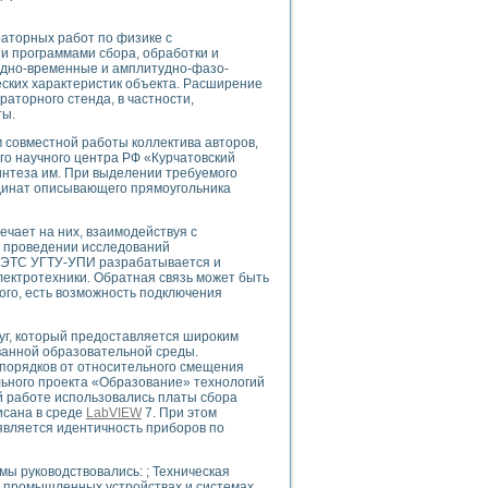
ого осциллографа и исследования методов расширения его полосы пропуска
рений
аторных работ по физике с
життера
и программами сбора, обработки и
удно-временные и амплитудно-фазо-
боратории средствами LabVIEW
ских характеристик объекта. Расширение
ого сигнала
аторного стенда, в частности,
IEW 7.1
ты.
abVIEW
совместной работы коллектива авторов,
о научного центра РФ «Курчатовский
интеза им. При выделении требуемого
ния (RRR) сверхпроводников
рдинат описывающего прямоугольника
нстве Ван Дер Поля
ечает на них, взаимодействуя с
и проведении исследований
ЭЭТС УГТУ-УПИ разрабатывается и
лектротехники. Обратная связь может быть
ого, есть возможность подключения
уг, который предоставляется широким
нных информационных технологий и программных средств
ванной образовательной среды.
страполяции
порядков от относительного смещения
 в среде LabVIEW
ального проекта «Образование» технологий
 работе использовались платы сбора
исана в среде
LabVIEW
7. При этом
вляется идентичность приборов по
ы руководствовались: ; Техническая
амоорганизованная критичность
 промышленных устройствах и системах,