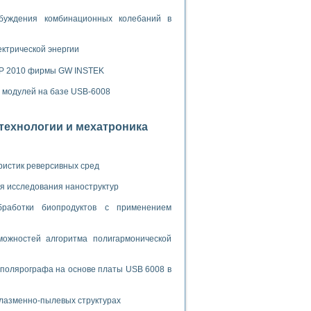
ламп
буждения комбинационных колебаний в
ектрической энергии
мерения температуры» в среде LabVIEW
SP 2010 фирмы GW INSTEK
в Нижегородском госуниверситете им. Н.И. Лобачевского
х модулей на базе USB-6008
ых систем моделирования
й среде
отехнологии и мехатроника
ристик реверсивных сред
и информатики
го образовательного проекта РУДН
я исследования наноструктур
бработки биопродуктов с применением
ожностей алгоритма полигармонической
 полярографа на основе платы USB 6008 в
плазменно-пылевых структурах