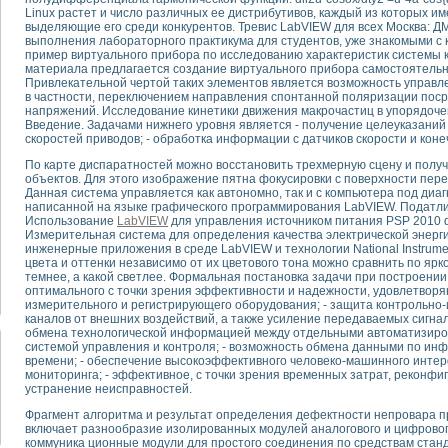
Linux растет и число различных ее дистрибутивов, каждый из которых 
выделяющие его среди конкурентов. Тревис LabVIEW для всех Москва: ДМ
тика, тензометрия и т.п.)
выполнения лабораторного практикума для студентов, уже знакомыми с
пример виртуального прибора по исследованию характеристик системы 
а измерения параметров дизельных двигателей типа В-46
материала предлагается создание виртуального прибора самостоятель
ия тяговых электродвигателей электровоза на базе устройств National Instr
Привлекательной чертой таких элементов является возможность управле
ных инструментов
в частности, переключением направления спонтанной поляризации поср
напряжений. Исследование кинетики движения макрочастиц в упорядоч
исследованию элементной базы машин
Введение. Задачами нижнего уровня является - получение целеуказаний 
me module для моделирования электромагнитных процессов с целью отладки
скоростей приводов; - обработка информации с датчиков скорости и кон
рению скорости подвижного состава для тренажера машиниста состава
По карте диспаратностей можно восстановить трехмерную сцену и полу
ериментальных исследований в гиперзвуковых аэродинамических трубах
объектов. Для этого изображение пятна фокусировки с поверхности пере
андарте Nl SCXI для ультразвуковых контрольно-измерительных систем
Данная система управляется как автономно, так и с компьютера под ди
написанной на языке графического программирования LabVIEW. Податлив
в дефектоскопии сварных швов металлоконструкций
Использование
LabVIEW
для управления источником питания PSP 2010 
 машинного зрения в составе системы управления движением экраноплана
Измерительная система для определения качества электрической энерги
е системы для лабораторных испытаний материалов методом акустической
инженерные приложения в среде LabVIEW и технологии National Instrum
цвета и оттенки независимо от их цветового тона можно сравнить по ярко
й комплекс аппаратуры для определения тепловых и электрических характе
темнее, а какой светлее. Формальная постановка задачи при построени
очих процессов ДВС в динамических режимах
оптимального с точки зрения эффективности и надежности, удовлетво
никации
измерительного и регистрирующего оборудования; - защита контрольн
каналов от внешних воздействий, а также усиление передаваемых сигнал
иний систем передачи данных
обмена технологической информацией между отдельными автоматизир
плекс для исследования АЧХ и ФЧХ активных фильтров
системой управления и контроля; - возможность обмена данными по и
стенд для исследования параметров двухполюсников резонансным методом
времени; - обеспечение высокоэффективного человеко-машинного интер
мониторинга; - эффективное, с точки зрения временных затрат, реконфиг
тров операционных усилителей с применением аппаратно-программных ср
устранение неисправностей.
тель на основе цифровой обработки выборок мгновенных значений
Фрагмент алгоритма и результат определения дефектности непровара пр
ния выравнивания электрических каналов
включает разнообразие изолированных модулей аналогового и цифровог
ния компенсации эхо-сигналов
коммуника ционные модули для простого соединения по средствам стан