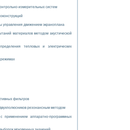
дств с использованием языка программирования LabVIEW
 контрольно-измерительных систем
локонструкций
W для моделирования типовых химико-технологических процессов
мы управления движением экраноплана
 исследования средств измерения температуры
таний материалов методом акустической
ированного карбида кремния (A-SIC:H)
пределения тепловых и электрических
агрузок
 режимах
ммы направленности
 пищевой инженерии
ктивных фильтров
жах
неров-неэлектриков
 двухполюсников резонансным методом
орных комплексов» на основе Multisim
с применением аппаратно-программных
чин
выборок мгновенных значений