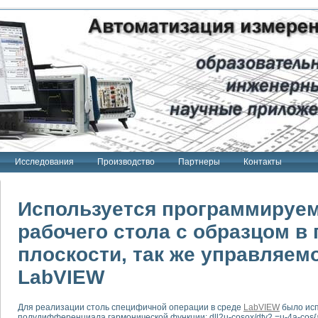
Исследования
Производство
Партнеры
Контакты
Используется программируе
рабочего стола с образцом в
плоскости, так же управляе
тенд "Сигнал-USB"
 терапии Интроскан
LabVIEW
ерительная система
Сигнал-USB"
Для реализации столь специфичной операции в среде
LabVIEW
было исп
полудифференциала гармонической функции: dll2u-cosox/dty2 =u-4a-cos{
товой терапии серии СКАН