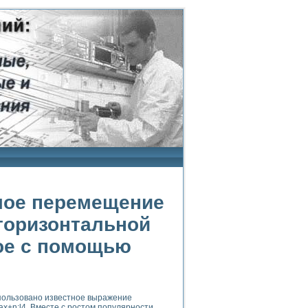
мое перемещение
 горизонтальной
мое с помощью
ользовано известное выражение
ax+n;l4. Вместе с ростом популярности