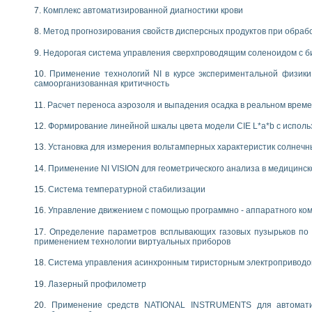
Комплекс автоматизированной диагностики крови
Метод прогнозирования свойств дисперсных продуктов при обра
Недорогая система управления сверхпроводящим соленоидом с б
Применение технологий NI в курсе экспериментальной физик
самоорганизованная критичность
Расчет переноса аэрозоля и выпадения осадка в реальном врем
Формирование линейной шкалы цвета модели CIE L*a*b с испол
Установка для измерения вольтамперных характеристик солнечн
Применение NI VISION для геометрического анализа в медицинск
Система температурной стабилизации
Управление движением с помощью программно - аппаратного комп
Определение параметров всплывающих газовых пузырьков по 
применением технологии виртуальных приборов
Система управления асинхронным тиристорным электропривод
Лазерный профилометр
Применение средств NATIONAL INSTRUMENTS для автоматиз