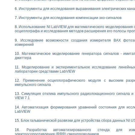
следования течения в расширяющемся канале
Инструменты для исследования выравнивания электрических кан
ты «Изучение магнитных свойств ферромагнетиков. Петля гистерезиса» с и
Инструменты для исследования компенсации эхо-сигналов
нов интерфейсов обмена по протоколам RS232 и GPIB / имитатор оконечного
учение адиабатического расширения газов
Использование NI LabVIEW для математического моделирования 
осциллографа и исследования методов расширения его полосы про
ктрических переходных характеристик асинхронных двигателей при пуске
аботки результатов измерительного экспримента
Исследовние возможности создания измерителя ВАХ фотоэ
азменных измерений с помощью LabVIEW
измерений
мплекс. Назначение. Состав. Возможности
Математическое моделирование генератора сигналов - имита
NATIONAL INSTRUMENTS для создания систем автоматизированного лаборат
джиттера
альный и корреляционный анализ"
ания принципа действия универсального цифрового вольтметра
Моделирование и экспериментальное исследование линейны
лаборатории средствами LabVIEW
е обеспечение учебных лабораторных стендов
практикум для изучения технологии выращивания полупроводниковых и опти
Применение осциллографического модуля с высоким раз
 средствами LabVIEW
импульсного сигнала
плекс для исследования АЧХ и ФЧХ активных фильтров
Симуляция отклика импульсного радиолокационного сигнала и 
ционный лабораторный практикум по курсу «радиотехнические цепи и сигна
VIEW 7.1
реставрации одномерных сигналов на основе алгоритма полигармонической 
NATIONAL INSTRUMENTS в операционной системе LINUX
Автоматизация формирования уравнений состояния для иссл
LabVIEW
горитма полигармонической экстраполяции в среде LabVIEW
ания принципа действия универсального цифрового вольтметра
Блок гальванической развязки для устройства сбора данных NI U
ржки принимаемых решений в среде LabVIEW
 «Моделирование систем» и «Автоматизация проектирования систем и средс
Разработка автоматизированного стенда для изме
электросопротивления (RRR) сверхпроводников