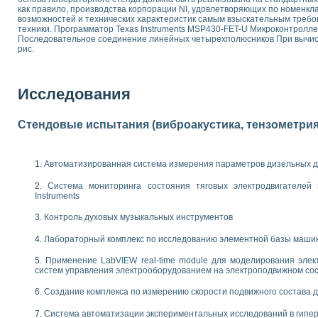
как правило, производства корпорации NI, удовлетворяющих по номенкл
 выпадения осадка в реальном времени
возможностей и технических характеристик самым взыскательным требо
лы цвета модели CIE L*a*b с использованием LabVIEW
техники. Программатор Texas Instruments MSP430-FET-U Микроконтролле
льтамперных характеристик солнечных элементов и модулей
Последовательное соединение линейных четырехполюсников При вычисл
рис.
еометрического анализа в медицинской эндоскопии
билизации
ощью программно - аппаратного комплекса NI - Motion
Исследования
плывающих газовых пузырьков по данным эхолокационного зондирования с 
онным тиристорным электроприводом
Стендовые испытания (виброакустика, тензометрия и
AL INSTRUMENTS для автоматизации процесса очистки сточных вод в мемб
нного стенда для исследования плазменных процессов синтеза нанопорошко
рентгеновской диагностики плазмы
Автоматизированная система измерения параметров дизельных д
электронные дифракционные датчики малых перемещений и колебаний
Система мониторинга состояния тяговых электродвигателей э
электрических свойств сегнетоэлектриков методом тепловых шумов
Instruments
ждения и развития дефектов в растущем монокристалле карбида кремния на
й импедансный томограф на базе платы сбора данных PCI 6052E
Контроль духовых музыкальных инструментов
характеризации механических свойств материалов в наношкале
Лабораторный комплекс по исследованию элементной базы маши
овании металлообрабатывающих станков
Применение LabVIEW real-time module для моделирования элек
ких процессов получения дисперсных продуктов на основе виртуальных при
систем управления электрооборудованием на электроподвижном со
ческого зрения для контроля образцов
Создание комплекса по измерению скорости подвижного состава 
ных переходных процессов при коротких замыканиях в узлах электрических н
зработке обучающих информационных систем и тренажеров для персонала 
Система автоматизации экспериментальных исследований в гипер