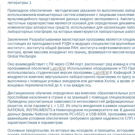
для математического моделирования сверхширокополосного стробоскопическ
литературы 1.
оздания измерителя ВАХ фотоэлементов на базе виртуальных средств изме
Прикладное обеспечение - методические указания по выполнению лабор
ие генератора сигналов - имитатора джиттера и измерителя параметров д
использованием компьютерных систем измерения с лицевыми панелями 
мультимедийного представления данных каждого эксперимента. Амплит
нтальное исследование линейных антенн и антенных решеток в учебной ла
частотные характеристики являются основой для определения динамиче
ского модуля с высоким разрешением для создания SPICE- модели импульсн
номенклатуры аппаратных средств, используемых для организации лабор
ого радиолокационного сигнала и его FFT анализ в программной среде Lab V
лабораторных платформ, на которых макетируются лабораторные рабо
я уравнений состояния для исследования переходных процессов в среде L
Заключение Разрабатываемая магистерская программа является плодом 
ки для устройства сбора данных NI USB-6009
состоящих из преподавателей РУДН и ведущих специалистов крупнейшег
институт», института общей физики РАН, института нефтехимического с
ного стенда для измерения относительного остаточного электросопротивле
контура, кроме массива координат его границ, формируется массив коо
для построения картины возбуждения комбинационных колебаний в простра
Global Rectangle.
ределения показателей качества электрической энергии
Оно взаимодействует с ПК через СОМ-порт, распознает ряд команд и отв
 управления источником питания PSP 2010 фирмы GW INSTEK
программной оболочкой
LabVIEW
. Используемое оборудование и ПО Пр
т-амперных характеристик солнечных модулей на базе USB-6008
использовалась студенческая версия программы
LabVIEW
8. Кафедрой 
 нано-, фемто-, биотехнологии и мехатроника
внедряется комплекс виртуального лабораторного практикума по курсу э
выполнена с помощью угловых энкодеров или датчиков Холла, а кроме эт
вка по измерению временных характеристик реверсивных сред
концевых переключателей до 4 -х на каждую ось.
торный комплекс на базе LabVIEW для исследования наноструктур
Дистанционное обучение определено как комплекс образовательных усл
я и оптимизации тепловой обработки биопродуктов с применением совреме
прослойкам населения в стране и за границей с помощью специализиро
следования функциональных возможностей алгоритма полигармонической эк
Приведены рассчитанные зависимости интенсивностей дифракционных 
оздания экономичного виртуального полярографа на основе платы USB 6008
решеток, если параметр L = 1,02. Из опыта внедрения в рамках национ
NATIONAL INSTRUMENTS в Нижегородском госуниверситете им. В данной
жения макрочастиц в упорядоченных плазменно-пылевых структурах
данных фирмы National Instruments PCI-6521 и USB-6009, программа нап
й диагностики крови
важнейшим условием обеспечения требуемого уровня надежности СПП я
йств дисперсных продуктов при обработке возмущениями давления
характеристикам и параметрам.
ния сверхпроводящим соленоидом с биквадрантным источником тока
Основные предпосылки, из которых мы исходили, и принципы, которыми м
 курсе экспериментальной физики на примере выдающихся экспериментов: с
основа лабораторного стенда должна быть реализована на стандартных