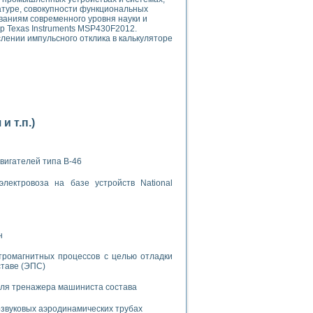
атуре, совокупности функциональных
ваниям современного уровня науки и
р Texas Instruments MSP430F2012.
ении импульсного отклика в калькуляторе
применением технологии виртуальных приборов
 т.п.)
ранном биореакторе
в
вигателей типа В-46
лектровоза на базе устройств National
 основе акустической эмиссии и лазерной интерферометрии
н
тромагнитных процессов с целью отладки
боров
ставе (ЭПС)
для тренажера машиниста состава
агрузок
химических предприятий
звуковых аэродинамических трубах