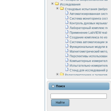
Исследования
Стендовые испытания (виброакус
Автоматизированная систем
Система мониторинга состоян
Контроль духовых музыкаль
Лабораторный комплекс по 
Применение LabVIEW real-ti
Создание комплекса по изме
Система автоматизации эксп
Функциональные модули в ст
Магнитометрический метод 
Перспективы использования
Компьютерные измерительны
Испытательно-измерительны
Стенд для исследований раб
Радиоэлектроника и телекомму
LabVIEW в расчетах радиол
Аппаратно-программный ком
Поиск
Виртуальный лабораторный 
Измерение шумовых параме
Измерительный преобразова
Инструменты для исследова
Инструменты для исследова