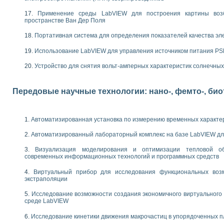
следования электрических характеристик газоразрядных и люминесцентных 
по информационно-измерительным системам (ИИС)
Применение среды LabVIEW для построения картины воз
тотных характеристик на основе использования звуковой карты ПК
пространстве Ван Дер Поля
 основам теории Коммутации
Портативная система для определения показателей качества эл
бораторной работы «Имитационное моделирование погрешностей канала из
электротехнике в среде LabVIEW
Использование LabVIEW для управления источником питания P
х национального проекта «Образование» технологий NATIONAL INSTRUMENTS 
Устройство для снятия вольт-амперных характеристик солнечны
ти решателей обыкновенных дифференциальных уравнений инструментальн
абораторных практикумов на кафедре информационных систем МИРЭА
ва образования и подготовки преподавателей для работы в ИКТ насыщенно
Передовые научные технологии: нано-, фемто-, би
рного практикума по электронике кафедры информационных систем МИРЭА
оратории по электротехнике в среде MULTISIM
итмы частотного анализа для LabWindows/CVI и LabVIEW
Автоматизированная установка по измерению временных характе
центра «Технологии NATIONAL INSTRUMENTS» в ростовском колледже связи 
ой программе «Прикладная физика и физическая информатика» инновационно
Автоматизированный лабораторный комплекс на базе LabVIEW дл
елей постоянного тока
Визуализация моделирования и оптимизации тепловой о
формирования электромагнитного поля для испытаний изделий авионики
современных информационных технологий и программных средств
 курсу ИИС на базе оборудования NI CompactDAQ
Виртуальный прибор для исследования функциональных возм
экстраполяции
ституты
Исследование возможности создания экономичного виртуального
среде LabVIEW
Исследование кинетики движения макрочастиц в упорядоченных 