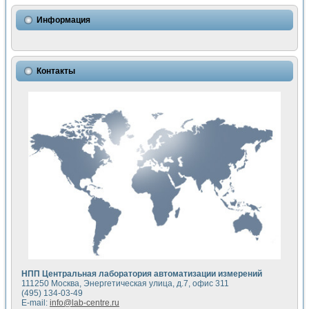
Использование NI LabVIEW для математического моделир
Исследовние возможности создания измерителя ВАХ фото
Информация
Математическое моделирование генератора сигналов - и
Моделирование и экспериментальное исследование линей
Применение осциллографического модуля с высоким разр
Симуляция отклика импульсного радиолокационного сигнал
Контакты
Автоматизация формирования уравнений состояния для и
Блок гальванической развязки для устройства сбора данн
Разработка автоматизированного стенда для измерения о
Применение среды LabVIEW для построения картины возб
Портативная система для определения показателей качес
Использование LabVIEW для управления источником пит
Устройство для снятия вольт-амперных характеристик со
Передовые научные технологии: нано-, фемто-, биотехнологи
Автоматизированная установка по измерению временных 
Автоматизированный лабораторный комплекс на базе Lab
Визуализация моделирования и оптимизации тепловой об
Виртуальный прибор для исследования функциональных в
Исследование возможности создания экономичного виртуа
Исследование кинетики движения макрочастиц в упорядо
Комплекс автоматизированной диагностики крови
НПП Центральная лаборатория автоматизации измерений
Метод прогнозирования свойств дисперсных продуктов п
111250 Москва, Энергетическая улица, д.7, офис 311
Недорогая система управления сверхпроводящим соленои
(495) 134-03-49
E-mail:
info@lab-centre.ru
Применение технологий NI в курсе экспериментальной фи