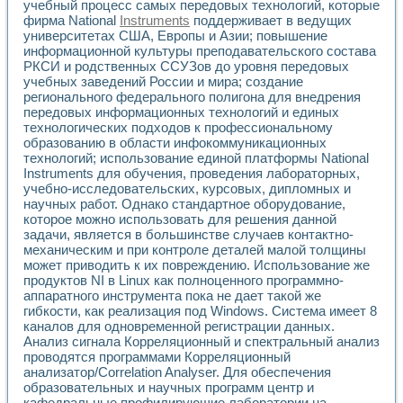
Разработка виртуальных тренажеров путем моделировани
учебный процесс самых передовых технологий, которые
фирма National
Instruments
поддерживает в ведущих
Система блокировок, сигнализации и защиты ускорителя 
университетах США, Европы и Азии; повышение
Система сбора данных и управления процессом цементир
информационной культуры преподавательского состава
Управление температурой газовой среды специальной ба
РКСИ и родственных ССУЗов до уровня передовых
Разработка программного обеспечения с использованием
учебных заведений России и мира; создание
Использование технологий NATIONAL INSTRUMENTS при ра
регионального федерального полигона для внедрения
Оборудование для промышленной термотрансферной мар
передовых информационных технологий и единых
Автоматизация реометрических исследований на базе La
технологических подходов к профессиональному
Применение измерителя иммитанса для исследова¬ния эле
образованию в области инфокоммуникационных
Исследование электромагнитных переходных процессов при
технологий; использование единой платформы National
Instruments для обучения, проведения лабораторных,
Стенд для исследования электрических переходных харак
учебно-исследовательских, курсовых, дипломных и
Автоматизация контроля сварных швов на базе техноло
научных работ. Однако стандартное оборудование,
Измерительный контроль с применением неиндустриальны
которое можно использовать для решения данной
Моделирование надежности и эффективности систем упра
задачи, является в большинстве случаев контактно-
Лабораторные практикумы и учебные стенды
механическим и при контроле деталей малой толщины
Автоматизация лабораторного стенда по измерению проф
может приводить к их повреждению. Использование же
Автоматизированные лабораторные комплексы для вузов,
продуктов NI в Linux как полноценного программно-
Виртуальный прибор для исследования нелинейных рези
аппаратного инструмента пока не дает такой же
гибкости, как реализация под Windows. Система имеет 8
Использование виртуальных приборов в процесе изучения
каналов для одновременной регистрации данных.
Использование программ ELECTRONICS WORKBENCH-MULTI
Анализ сигнала Корреляционный и спектральный анализ
Лабораторный практикум по дисциплине «Цифровые вычис
проводятся программами Корреляционный
Лабораторный практикум по ИНС на основе LabVIEW
анализатор/Correlation Analyser. Для обеспечения
Лабораторный практикум по основам теории коммутации
образовательных и научных программ центр и
Опыт использования NI LabVIEW для создания лабораторн
кафедральные профилирующие лаборатории на