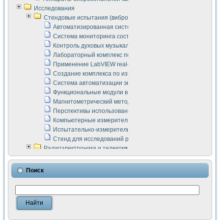
Исследования
Стендовые испытания (виброакустика, тензометрия и т.п.)
Автоматизированная система измерения параметров дизе
Система мониторинга состояния тяговых электродвигателей
Контроль духовых музыкальных инструментов
Лабораторный комплекс по исследованию элементной ба
Применение LabVIEW real-time module для моделирования
Создание комплекса по измерению скорости подвижного с
Система автоматизации экспериментальных исследований 
Функциональные модули в стандарте Nl SCXI для ультраз
Магнитометрический метод в дефектоскопии сварных шво
Перспективы использования машинного зрения в составе
Компьютерные измерительные системы для лабораторных
Испытательно-измерительный комплекс аппаратуры для о
Стенд для исследований рабочих процессов ДВС в динам
Радиоэлектроника и телекоммуникации
LabVIEW в расчетах радиолиний систем передачи данных
Аппаратно-программный комплекс для исследования АЧХ 
Поиск
Виртуальный лабораторный стенд для исследования пар
Измерение шумовых параметров операционных усилител
Измерительный преобразователь на основе цифровой обр
Инструменты для исследования выравнивания электричес
Инструменты для исследования компенсации эхо-сигнало