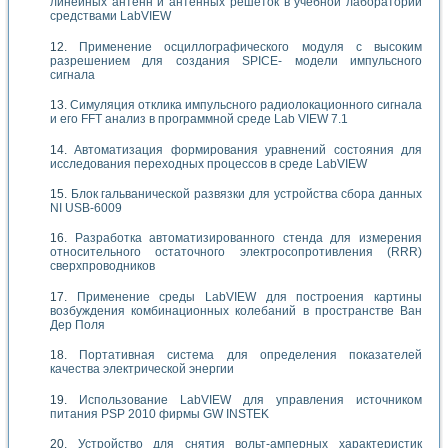
линейных антенн и антенных решеток в учебной лаборатории
средствами LabVIEW
Применение осциллографического модуля с высоким
разрешением для создания SPICE- модели импульсного
сигнала
Симуляция отклика импульсного радиолокационного сигнала
и его FFT анализ в программной среде Lab VIEW 7.1
Автоматизация формирования уравнений состояния для
исследования переходных процессов в среде LabVIEW
Блок гальванической развязки для устройства сбора данных
NI USB-6009
Разработка автоматизированного стенда для измерения
относительного остаточного электросопротивления (RRR)
сверхпроводников
Применение среды LabVIEW для построения картины
возбуждения комбинационных колебаний в пространстве Ван
Дер Поля
Портативная система для определения показателей
качества электрической энергии
Использование LabVIEW для управления источником
питания PSP 2010 фирмы GW INSTEK
Устройство для снятия вольт-амперных характеристик