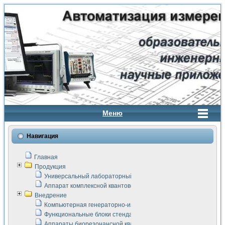
Меню
Навигация
Главная
Продукция
Универсальный лабораторный стенд "Сигнал-USB"
Аппарат комплексной квантовой терапии Интроскан
Внедрение
Компьютерная генераторно-измерительная система
Функциональные блоки стенда "Сигнал-USB"
Аппараты биорезонансной квантовой терапии серии СКАН