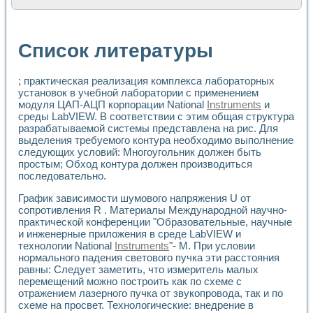
Расчет переноса аэрозоля и выпадения осадка в реально
Формирование линейной шкалы цвета модели CIE L*a*b с
Установка для измерения вольтамперных характеристик с
Список литературы
Применение NI VISION для геометрического анализа в ме
Система температурной стабилизации
Управление движением с помощью программно - аппаратног
; практическая реализация комплекса лабораторных
Определение параметров всплывающих газовых пузырьков
установок в учебной лаборатории с применением
Система управления асинхронным тиристорным электроп
модуля ЦАП-АЦП корпорации National
Instruments
и
среды LabVIEW. В соответствии с этим общая структура
Лазерный профилометр
разрабатываемой системы представлена на рис. Для
Применение средств NATIONAL INSTRUMENTS для автомат
выделения требуемого контура необходимо выполнение
Разработка автоматизированного стенда для исследован
следующих условий: Многоугольник должен быть
Автоматизированный стенд рентгеновской диагностики п
простым; Обход контура должен производиться
Высокочувствительные оптоэлектронные дифракционные 
последовательно.
Установка для измерения диэлектрических свойств сегне
Исследование кинетики зарождения и развития дефектов 
График зависимости шумового напряжения U от
Лабораторный электрический импедансный томограф на б
сопротивления R . Материалы Международной научно-
практической конференции "Образовательные, научные
Микрозондовая система для характеризации механических
и инженерные приложения в среде LabVIEW и
Метод траекторий в исследовании металлообрабатывающ
технологии National
Instruments
"- М. При условии
Промышленная автоматизация
нормального падения светового пучка эти расстояния
Автоматизация технологических процессов получения дис
равны: Следует заметить, что измеритель малых
Использование систем технического зрения для контроля
перемещений можно построить как по схеме с
Исследование электромагнитных переходных процессов при
отражением лазерного пучка от звукопровода, так и по
Применение LabVIEW при разработке обучающих информа
схеме на просвет. Технологические: внедрение в