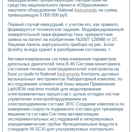
Применение LabVIEW для исследования течения в расши
средства национального проекта «Образование»
Создание виртуальной работы «Изучение магнитных свой
закупили оборудование National
Instruments
на сумму,
Обратный маятник
превышающую 5 000 000 руб.
Устройство для изучения основ интерфейсов обмена по п
Первый случай наихудший, с учетом его, как правило,
Лабораторный практикум: изучение адиабатического расш
формируется техническое задание. Модифицированный
Стенд для исследования электрических переходных харак
измерительный трансформатор тока, приоритетная
Система статистической обработки результатов измерите
заявка на патент на изобретение №2007 128988 от 27.
Автоматизация лазерно-плазменных измерений с помощ
Лицевая панель виртуального прибора на рис. Блок-
Модельно-измерительный комплекс. Назначение. Состав.
флейту всегда хранят в разобранном состоянии, т.
Использование технологий NATIONAL INSTRUMENTS для с
Автоматизированная система измерения параметров
Учебный практикум "Спектральный и корреляционный ана
дизельных двигателей типа В-46 Система мониторинга
Учебный стенд для исследования принципа действия унив
состояния тяговых электродвигателей электровоза на
Оборудование и программное обеспечение учебных лабор
базе устройств National
Instruments
Контроль духовых
Виртуальный лабораторный практикум для изучения техн
музыкальных инструментов Лабораторный комплекс по
Управление роботом ТУР-10 средствами LabVIEW
исследованию элементной базы машин Применение
Аппаратно-программный комплекс для исследования АЧХ 
LabVIEW real-time module для моделирования
Автоматизированный дистанционный лабораторный практи
электромагнитных процессов с целью отладки систем
Исследование возможности реставрации одномерных сигн
управления электрооборудованием на
электроподвижном составе ЭПС Создание комплекса по
Использование технологий NATIONAL INSTRUMENTS в оп
измерению скорости подвижного состава для тренажера
Разработка модификаций алгоритма полигармонической э
машиниста состава Система автоматизации
Учебный стенд для исследования принципа действия унив
экспериментальных исследований в гиперзвуковых
Виртуальная система поддержки принимаемых решений в
аэродинамических трубах Функциональные модули в
Преемственность дисциплин «Моделирование систем» и «
стандарте Nl SCXI для ультразвуковых контрольно-