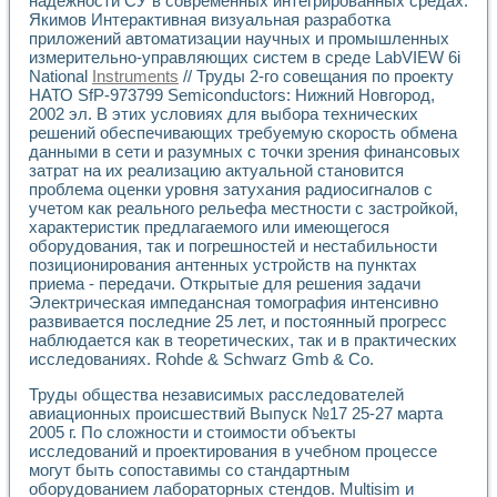
надежности СУ в современных интегрированных средах.
Якимов Интерактивная визуальная разработка
приложений автоматизации научных и промышленных
измерительно-управляющих систем в среде LabVIEW 6i
National
Instruments
// Труды 2-го совещания по проекту
НАТО SfP-973799 Semiconductors: Нижний Новгород,
2002 эл. В этих условиях для выбора технических
решений обеспечивающих требуемую скорость обмена
данными в сети и разумных с точки зрения финансовых
затрат на их реализацию актуальной становится
проблема оценки уровня затухания радиосигналов с
учетом как реального рельефа местности с застройкой,
характеристик предлагаемого или имеющегося
оборудования, так и погрешностей и нестабильности
позиционирования антенных устройств на пунктах
приема - передачи. Открытые для решения задачи
Электрическая импедансная томография интенсивно
развивается последние 25 лет, и постоянный прогресс
наблюдается как в теоретических, так и в практических
исследованиях. Rohde & Schwarz Gmb & Co.
Труды общества независимых расследователей
авиационных происшествий Выпуск №17 25-27 марта
2005 г. По сложности и стоимости объекты
исследований и проектирования в учебном процессе
могут быть сопоставимы со стандартным
оборудованием лабораторных стендов. Multisim и