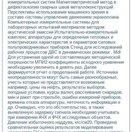
Универсальный стенд для исследования электрических ха
измерительных систем Магнитометрический метод в
Лабораторные практикумы по информационно-измерител
дефектоскопии сварных швов металлоконструкций
Виртуальный измеритель частотных характеристик на осн
Перспективы использования машинного зрения в
составе системы управления движением экраноплана
Лабораторный практикум по основам теории Коммутации
Компьютерные измерительные системы для
Разработка виртуальной лабораторной работы «Имитаци
лабораторных испытаний материалов методом
Виртуальные практикумы по электротехнике в среде LabV
акустической эмиссии Испытательно-измерительный
Из опыта внедрения в рамках национального проекта «Об
комплекс аппаратуры для определения тепловых и
Исследование эффективности решателей обыкновенных 
электрических характеристик и параметров силовых
Опыт разработки LabVIEW лабораторных практикумов н
полупроводниковых приборов Стенд для исследований
Проблемы повышения качества образования и подготовки
рабочих процессов ДВС в динамических режимах . Mdl
Развитие LabVIEW лабораторного практикума по электр
Для устранения одной из составляющих методической
Разработка виртуальной лаборатории по электротехнике 
погрешности МПИ2 коэффициенты исходного уравнения
необходимо увеличить в девять раз. Далее
Усовершенствованные алгоритмы частотного анализа для
формируется отчет о проделанной работе. Источники
Об опыте работы учебного центра «Технологии NATIONAL
неопределенности могут быть самые разнообразные,
Технологии NI в магистерской программе «Прикладная фи
учесть которые не представляется возможным
Система диагностики двигателей постоянного тока
например, цены на нефть, результаты выборов,
Автоматизированный стенд формирования электромагнитн
погодные условия, курсы валют, рассеивание снарядов,
Лабораторный практикум по курсу ИИС на базе оборудов
мин и ракет при стрельбе, ошибки измерений приборов,
Партнеры
времена отказа аппаратуры, неточность информации и
Академические и отраслевые институты
др. Очевидно, что это обстоятельство, а также
выявленную задержку сигнала необходимо учитывать
Учебные заведения
при измерении АЧХ и ФЧХ исследуемых объектов.
Бизнес
Давление избыточного наддува, кгс/см20. Проведена
Контакты
сравнительная оценка результатов моделирования