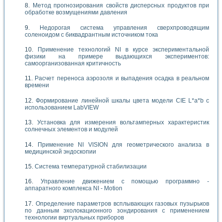
Метод прогнозирования свойств дисперсных продуктов при
обработке возмущениями давления
Недорогая система управления сверхпроводящим
соленоидом с биквадрантным источником тока
Применение технологий NI в курсе экспериментальной
физики на примере выдающихся экспериментов:
самоорганизованная критичность
Расчет переноса аэрозоля и выпадения осадка в реальном
времени
Формирование линейной шкалы цвета модели CIE L*a*b с
использованием LabVIEW
Установка для измерения вольтамперных характеристик
солнечных элементов и модулей
Применение NI VISION для геометрического анализа в
медицинской эндоскопии
Система температурной стабилизации
Управление движением с помощью программно -
аппаратного комплекса NI - Motion
Определение параметров всплывающих газовых пузырьков
по данным эхолокационного зондирования с применением
технологии виртуальных приборов