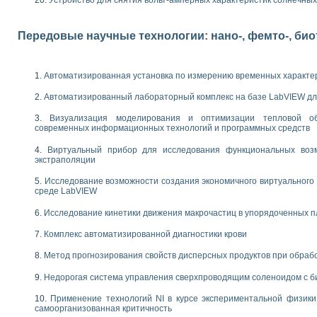
Устройство для снятия вольт-амперных характеристик солнечны
следования электрических характеристик газоразрядных и люминесцентных 
по информационно-измерительным системам (ИИС)
тотных характеристик на основе использования звуковой карты ПК
Передовые научные технологии: нано-, фемто-, би
 основам теории Коммутации
бораторной работы «Имитационное моделирование погрешностей канала из
электротехнике в среде LabVIEW
Автоматизированная установка по измерению временных характе
х национального проекта «Образование» технологий NATIONAL INSTRUMENTS 
ти решателей обыкновенных дифференциальных уравнений инструментальн
Автоматизированный лабораторный комплекс на базе LabVIEW дл
абораторных практикумов на кафедре информационных систем МИРЭА
Визуализация моделирования и оптимизации тепловой о
ва образования и подготовки преподавателей для работы в ИКТ насыщенно
современных информационных технологий и программных средств
рного практикума по электронике кафедры информационных систем МИРЭА
оратории по электротехнике в среде MULTISIM
Виртуальный прибор для исследования функциональных возм
экстраполяции
итмы частотного анализа для LabWindows/CVI и LabVIEW
центра «Технологии NATIONAL INSTRUMENTS» в ростовском колледже связи 
Исследование возможности создания экономичного виртуального
ой программе «Прикладная физика и физическая информатика» инновационно
среде LabVIEW
елей постоянного тока
Исследование кинетики движения макрочастиц в упорядоченных 
формирования электромагнитного поля для испытаний изделий авионики
 курсу ИИС на базе оборудования NI CompactDAQ
Комплекс автоматизированной диагностики крови
Метод прогнозирования свойств дисперсных продуктов при обра
ституты
Недорогая система управления сверхпроводящим соленоидом с б
Применение технологий NI в курсе экспериментальной физик
самоорганизованная критичность