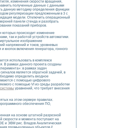
тигля, изменения скорости вращения,
сравнить полученные данные с данными
ть данную методику определения функции
тодом регуляризации предложенным в 3 с
лидация модели. Отключить операционный
верхней панели стенда и разобрать
uments
новании показаний приборов.
и которых происходит изменение
ами, так и работой устройств автоматики.
 систем управления электрооборудованием на электроподвижном составе (Э
 виртуальное изображение
ний напряжений и токов, уровневых
 и кнопок включения генератора, гонного
ется использовать в комплексе
я. В рамках данного проекта созданы
перимента»: в рамках задач
 эмиссии
игналов является обратной задачей, в
ристик и параметров силовых полупроводниковых приборов
обходимо определить входное
маются с помощью цифрового
ляемого с помощью VI из среды разработки
системы
уравнений, что требует внесения
ятых на этом сервере правилах.
программного обеспечения ПО,
едств NATIONAL INSTRUMENTS
ненная на основе штатной разрезной
ой скорости и момента поступают на
40E и ЭВМ рис. Владов Аналитическая
ания промышленных объектов //