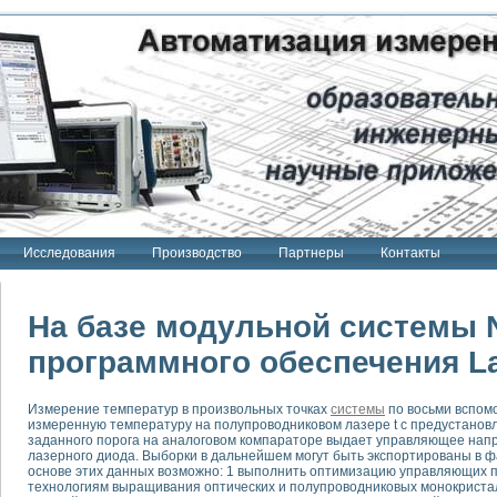
Исследования
Производство
Партнеры
Контакты
На базе модульной системы 
программного обеспечения L
тенд "Сигнал-USB"
Измерение температур в произвольных точках
системы
по восьми вспом
 терапии Интроскан
измеренную температуру на полупроводниковом лазере t с предустановл
заданного порога на аналоговом компараторе выдает управляющее нап
ерительная система
лазерного диода. Выборки в дальнейшем могут быть экспортированы в ф
основе этих данных возможно: 1 выполнить оптимизацию управляющих 
Сигнал-USB"
технологиям выращивания оптических и полупроводниковых монокристал
товой терапии серии СКАН