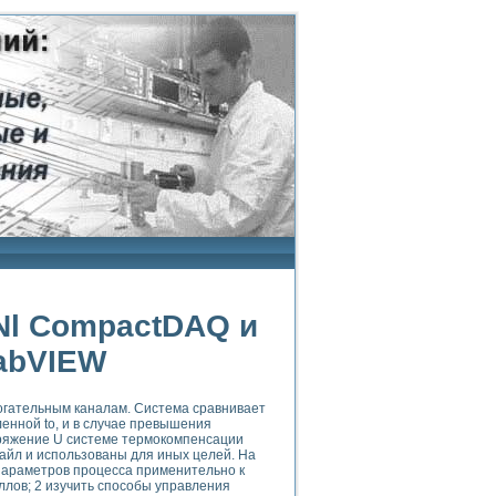
Nl CompactDAQ и
abVIEW
огательным каналам. Система сравнивает
енной to, и в случае превышения
ряжение U системе термокомпенсации
айл и использованы для иных целей. На
параметров процесса применительно к
лов; 2 изучить способы управления