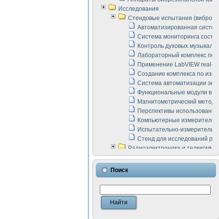
Исследования
Стендовые испытания (виброакус
Автоматизированная систем
Система мониторинга состоян
Контроль духовых музыкаль
Лабораторный комплекс по 
Применение LabVIEW real-ti
Создание комплекса по изме
Система автоматизации эксп
Функциональные модули в ст
Магнитометрический метод 
Перспективы использования
Компьютерные измерительны
Испытательно-измерительны
Стенд для исследований раб
Радиоэлектроника и телекомму
LabVIEW в расчетах радиол
Аппаратно-программный ком
Поиск
Виртуальный лабораторный 
Измерение шумовых параме
Измерительный преобразова
Инструменты для исследова
Инструменты для исследова