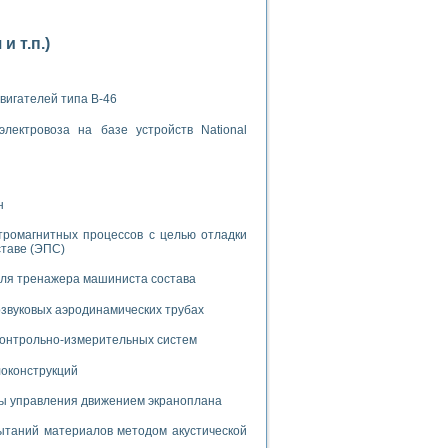
 т.п.)
вигателей типа В-46
применением технологии виртуальных приборов
лектровоза на базе устройств National
ранном биореакторе
н
в
тромагнитных процессов с целью отладки
ставе (ЭПС)
для тренажера машиниста состава
 основе акустической эмиссии и лазерной интерферометрии
звуковых аэродинамических трубах
 контрольно-измерительных систем
локонструкций
боров
мы управления движением экраноплана
агрузок
таний материалов методом акустической
химических предприятий