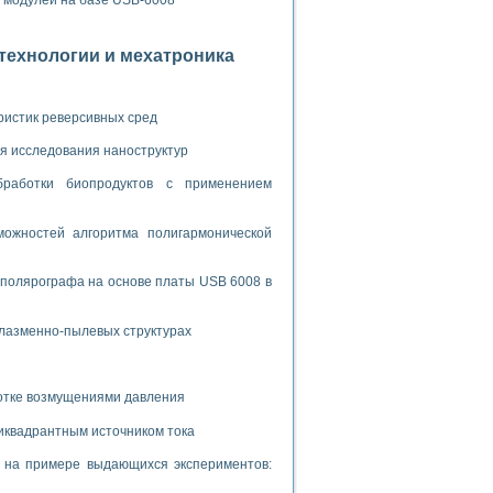
х модулей на базе USB-6008
ламп
отехнологии и мехатроника
мерения температуры» в среде LabVIEW
ристик реверсивных сред
в Нижегородском госуниверситете им. Н.И. Лобачевского
ых систем моделирования
я исследования наноструктур
бработки биопродуктов с применением
й среде
ожностей алгоритма полигармонической
и информатики
 полярографа на основе платы USB 6008 в
го образовательного проекта РУДН
плазменно-пылевых структурах
ботке возмущениями давления
иквадрантным источником тока
и на примере выдающихся экспериментов: