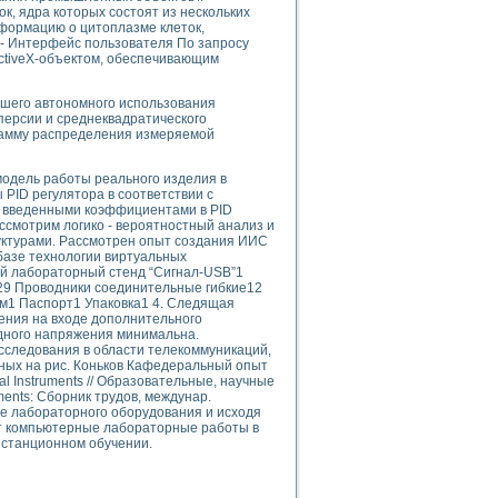
ого осциллографа и исследования методов расширения его полосы пропуска
к, ядра которых состоят из нескольких
нформацию о цитоплазме клеток,
рений
 - Интерфейс пользователя По запросу
життера
ctiveX-объектом, обеспечивающим
боратории средствами LabVIEW
ого сигнала
йшего автономного использования
IEW 7.1
персии и среднеквадратического
рамму распределения измеряемой
abVIEW
ния (RRR) сверхпроводников
одель работы реального изделия в
PID регулятора в соответствии с
нстве Ван Дер Поля
ь введенными коэффициентами в PID
смотрим логико - вероятностный анализ и
уктурами. Рассмотрен опыт создания ИИС
базе технологии виртуальных
ый лабораторный стенд “Сигнал-USB”1
29 Проводники соединительные гибкие12
м1 Паспорт1 Упаковка1 4. Следящая
ения на входе дополнительного
одного напряжения минимальна.
нных информационных технологий и программных средств
сследования в области телекоммуникаций,
ных на рис. Коньков Кафедеральный опыт
страполяции
 Instruments // Образовательные, научные
 в среде LabVIEW
ents: Сборник трудов, междунар.
ие лабораторного оборудования и исходя
ют компьютерные лабораторные работы в
истанционном обучении.
амоорганизованная критичность