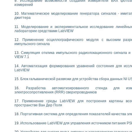
Исследовние возможности создания измерителя ВАХ фотоэ
следования течения в расширяющемся канале
измерений
ты «Изучение магнитных свойств ферромагнетиков. Петля гистерезиса» с и
Математическое моделирование генератора сигналов - имита
джиттера
нов интерфейсов обмена по протоколам RS232 и GPIB / имитатор оконечного
учение адиабатического расширения газов
Моделирование и экспериментальное исследование линейны
лаборатории средствами LabVIEW
ктрических переходных характеристик асинхронных двигателей при пуске
аботки результатов измерительного экспримента
Применение осциллографического модуля с высоким раз
азменных измерений с помощью LabVIEW
импульсного сигнала
мплекс. Назначение. Состав. Возможности
Симуляция отклика импульсного радиолокационного сигнала и 
NATIONAL INSTRUMENTS для создания систем автоматизированного лаборат
VIEW 7.1
альный и корреляционный анализ"
ания принципа действия универсального цифрового вольтметра
Автоматизация формирования уравнений состояния для иссл
LabVIEW
е обеспечение учебных лабораторных стендов
практикум для изучения технологии выращивания полупроводниковых и опти
Блок гальванической развязки для устройства сбора данных NI U
 средствами LabVIEW
плекс для исследования АЧХ и ФЧХ активных фильтров
Разработка автоматизированного стенда для изме
электросопротивления (RRR) сверхпроводников
ционный лабораторный практикум по курсу «радиотехнические цепи и сигна
реставрации одномерных сигналов на основе алгоритма полигармонической 
Применение среды LabVIEW для построения картины воз
NATIONAL INSTRUMENTS в операционной системе LINUX
пространстве Ван Дер Поля
горитма полигармонической экстраполяции в среде LabVIEW
Портативная система для определения показателей качества эл
ания принципа действия универсального цифрового вольтметра
ржки принимаемых решений в среде LabVIEW
Использование LabVIEW для управления источником питания P
 «Моделирование систем» и «Автоматизация проектирования систем и средс