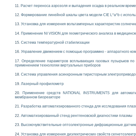
Расчет переноса аэрозоля и выпадения осадка в реальном врем
Формирование линейной шкалы цвета модели CIE L*a*b с испол
Установка для измерения вольтамперных характеристик солнечн
Применение NI VISION для геометрического анализа в медицинск
Система температурной стабилизации
Управление движением с помощью программно - аппаратного комп
Определение параметров всплывающих газовых пузырьков по 
применением технологии виртуальных приборов
Система управления асинхронным тиристорным электропривод
Лазерный профилометр
Применение средств NATIONAL INSTRUMENTS для автоматиз
мембранном биореакторе
Разработка автоматизированного стенда для исследования пла
Автоматизированный стенд рентгеновской диагностики плазмы
Высокочувствительные оптоэлектронные дифракционные датчик
Установка для измерения диэлектрических свойств сегнетоэлект