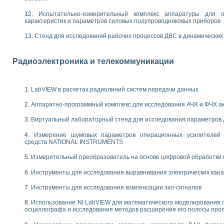
енажеров путем моделирования технологических процессов пищевых произво
изации и защиты ускорителя ЛУЭ-200
Испытательно-измерительный комплекс аппаратуры для о
характеристик и параметров силовых полупроводниковых приборов
равления процессом цементирования нефтегазовых скважин
азовой среды специальной барокамеры
Стенд для исследований рабочих процессов ДВС в динамических
еспечения с использованием среды графического программирования LabVIE
NATIONAL INSTRUMENTS при разработке автоматизированного комплекса для
енной термотрансферной маркировки изделий
Радиоэлектроника и телекоммуникации
ких исследований на базе LabVIEW
танса для исследова¬ния электрофизических свойств аморфного гидрогениз
ных переходных процессов при коротких замыканиях в узлах электрических н
LabVIEW в расчетах радиолиний систем передачи данных
ктрических переходных характеристик асинхронных двигателей при пуске
Аппаратно-программный комплекс для исследования АЧХ и ФЧХ а
арных швов на базе технологий фирмы NATIONAL INSTRUMENTS
применением неиндустриальных камер в производственных условиях
Виртуальный лабораторный стенд для исследования параметров
и эффективности систем управления в интегрированных средах
Измерение шумовых параметров операционных усилителей 
ебные стенды
средств NATIONAL INSTRUMENTS
го стенда по измерению профиля зеркальной антенны и построению диагра
торные комплексы для вузов, осуществляющих подготовку специалистов по
Измерительный преобразователь на основе цифровой обработки 
следования нелинейных резистивных цепей
Инструменты для исследования выравнивания электрических кан
приборов в процесе изучения специальных дисциплин в технических коллед
LECTRONICS WORKBENCH-MULTISIM для электротехнической подготовки инже
Инструменты для исследования компенсации эхо-сигналов
 дисциплине «Цифровые вычислительные устройства и микропроцессоры приб
 ИНС на основе LabVIEW
Использование NI LabVIEW для математического моделирования 
осциллографа и исследования методов расширения его полосы про
 основам теории коммутации
IEW для создания лабораторного практикума по измерениям магнитных вели