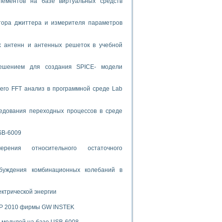
лементов на базе виртуальных средств
спользованием графической среды программирования LabVIEW
тора джиттера и измерителя параметров
 устройства по интерфейсу RS232
х антенн и антенных решеток в учебной
решением для создания SPICE- модели
его FFT анализ в программной среде Lab
орного практикума
едования переходных процессов в среде
ческих монокристаллов
SB-6009
рения относительного остаточного
лы»
экстраполяции
буждения комбинационных колебаний в
ектрической энергии
SP 2010 фирмы GW INSTEK
тв управления»