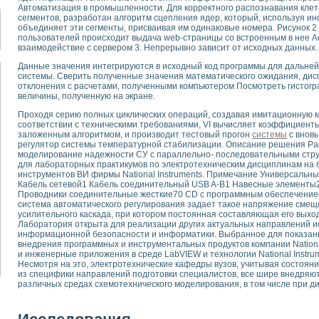
для математического моделирования сверхширокополосного стробоскопическ
Автоматизация в промышленности. Для корректного распознавания клето
сегментов, разработан алгоритм сцепления ядер, который, используя и
оздания измерителя ВАХ фотоэлементов на базе виртуальных средств изме
объединяет эти сегменты, присваивая им одинаковые номера. Рисунок 2
ие генератора сигналов - имитатора джиттера и измерителя параметров д
пользователей происходит выдача web-страницы со встроенным в нее A
нтальное исследование линейных антенн и антенных решеток в учебной ла
взаимодействие с сервером 3. Непрерывно зависит от исходных данных.
ского модуля с высоким разрешением для создания SPICE- модели импульсн
Данные значения интегрируются в исходный код программы для дальне
ого радиолокационного сигнала и его FFT анализ в программной среде Lab V
системы. Сверить полученные значения математического ожидания, дис
отклонения с расчетами, полученными компьютером Посмотреть гистог
я уравнений состояния для исследования переходных процессов в среде L
величины, полученную на экране.
ки для устройства сбора данных NI USB-6009
ного стенда для измерения относительного остаточного электросопротивле
Проходя серию полных циклических операций, создавая имитационную м
соответствии с техническими требованиями, VI вычисляет коэффициенты 
для построения картины возбуждения комбинационных колебаний в простра
заложенным алгоритмом, и производит тестовый прогон
системы
с внов
ределения показателей качества электрической энергии
регулятор системы температурной стабилизации. Описание решения Рас
 управления источником питания PSP 2010 фирмы GW INSTEK
моделирование надежности СУ с параллельно- последовательными стр
для лабораторных практикумов по электротехническим дисциплинам на 
т-амперных характеристик солнечных модулей на базе USB-6008
инструментов ВИ фирмы National Instruments. Примечание Универсальн
 нано-, фемто-, биотехнологии и мехатроника
Кабель сетевой1 Кабель соединительный USB A-B1 Навесные элементы
Проводники соединительные жесткие70 CD с программным обеспечение
вка по измерению временных характеристик реверсивных сред
система автоматического регулирования задает такое напряжение смещ
торный комплекс на базе LabVIEW для исследования наноструктур
усилительного каскада, при котором постоянная составляющая его вых
я и оптимизации тепловой обработки биопродуктов с применением совреме
Лаборатория открыта для реализации других актуальных направлений и
информационной безопасности и информатики. Выбранное для показан
следования функциональных возможностей алгоритма полигармонической эк
внедрения программных и инструментальных продуктов компании National
оздания экономичного виртуального полярографа на основе платы USB 6008
и инженерные приложения в среде LabVIEW и технологии National Instrum
жения макрочастиц в упорядоченных плазменно-пылевых структурах
Несмотря на это, электротехнические кафедры вузов, учитывая состоян
из специфики направлений подготовки специалистов, все шире внедря
й диагностики крови
различных средах схемотехнического моделирования, в том числе при д
йств дисперсных продуктов при обработке возмущениями давления
ния сверхпроводящим соленоидом с биквадрантным источником тока
 курсе экспериментальной физики на примере выдающихся экспериментов: с