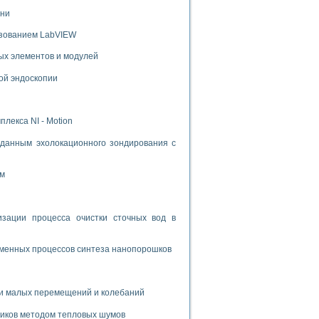
ени
ьзованием LabVIEW
ых элементов и модулей
ой эндоскопии
лекса NI - Motion
данным эхолокационного зондирования с
ом
ации процесса очистки сточных вод в
зменных процессов синтеза нанопорошков
и малых перемещений и колебаний
риков методом тепловых шумов