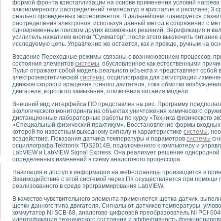
формой фронта кристаллизации на основе применения условий нагрева 
закономерности распределений температур в кристалле и расплаве; 3 
реально проведенных экспериментов. В дальнейшем планируется разви
тика, тензометрия и т.п.)
распределения электронов, используя данный метод в сопряжении с ме
а измерения параметров дизельных двигателей типа В-46
одновременным поиском других возможных решений. Верификация и ва
усилитель нажатием кнопки "Сумматор", после этого выключить питание 
ия тяговых электродвигателей электровоза на базе устройств National Instr
исследуемую цепь. Управление же остается, как и прежде, ручным на ос
ных инструментов
исследованию элементной базы машин
Введение Переходные режимы связаны с возникновением процессов, пр
состояния элементов
системы
, обусловленное как естественными причин
me module для моделирования электромагнитных процессов с целью отладки
Пульт отражает собой модель реального объекта и представляет собой
рению скорости подвижного состава для тренажера машиниста состава
электроэнергетической
системы
, осциллографа для регистрации измене
ериментальных исследований в гиперзвуковых аэродинамических трубах
движков скорости вращения гонного двигателя, тока обмотки возбуждения
двигателя, короткого замыкания, отключения питания модели.
андарте Nl SCXI для ультразвуковых контрольно-измерительных систем
в дефектоскопии сварных швов металлоконструкций
Внешний вид интерфейса ПО представлен на рис. Программу предполага
экологического мониторинга на объектах уничтожения химического оружи
 машинного зрения в составе системы управления движением экраноплана
дистанционные лабораторные работы по курсу «Техника физического экс
е системы для лабораторных испытаний материалов методом акустической
«Специальный физический практикум». Восстановление формы входных с
й комплекс аппаратуры для определения тепловых и электрических характе
которой по известным выходному сигналу и характеристике
системы
, не
воздействие. Показания датчика температуры и параметров
системы
сни
очих процессов ДВС в динамических режимах
осциллографа Tektronix TDS2014B, подключенного к компьютеру и управ
никации
LabVIEW и LabVIEW Signal Express. Она реализует решение однородной
иний систем передачи данных
определенных изменений в схему аналогового процессора.
плекс для исследования АЧХ и ФЧХ активных фильтров
Навигация и доступ к информации на web-страницы производится в прин
стенд для исследования параметров двухполюсников резонансным методом
Взаимодействие с этой системой через ПК осуществляется при помощи 
реализованного в среде программирования LabVIEW.
тров операционных усилителей с применением аппаратно-программных ср
тель на основе цифровой обработки выборок мгновенных значений
В качестве чувствительного элемента применяется щетка-датчик, выпол
щетки данного типа двигателя. Сигналы от датчиков температуры, углов
ния выравнивания электрических каналов
коммутатор NI SCB-68, аналогово-цифровой преобразователь NI PCI-60
ния компенсации эхо-сигналов
идентификация технического состояния и эффективность функциониров