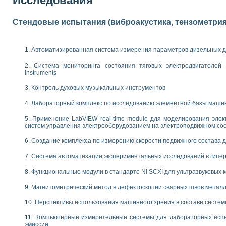
Исследования
 выпадения осадка в реальном времени
лы цвета модели CIE L*a*b с использованием LabVIEW
Стендовые испытания (виброакустика, тензометрия и
льтамперных характеристик солнечных элементов и модулей
еометрического анализа в медицинской эндоскопии
билизации
Автоматизированная система измерения параметров дизельных д
ощью программно - аппаратного комплекса NI - Motion
плывающих газовых пузырьков по данным эхолокационного зондирования с 
Система мониторинга состояния тяговых электродвигателей э
Instruments
онным тиристорным электроприводом
Контроль духовых музыкальных инструментов
AL INSTRUMENTS для автоматизации процесса очистки сточных вод в мемб
Лабораторный комплекс по исследованию элементной базы маши
нного стенда для исследования плазменных процессов синтеза нанопорошко
рентгеновской диагностики плазмы
Применение LabVIEW real-time module для моделирования элек
электронные дифракционные датчики малых перемещений и колебаний
систем управления электрооборудованием на электроподвижном со
электрических свойств сегнетоэлектриков методом тепловых шумов
Создание комплекса по измерению скорости подвижного состава 
ждения и развития дефектов в растущем монокристалле карбида кремния на
й импедансный томограф на базе платы сбора данных PCI 6052E
Система автоматизации экспериментальных исследований в гипер
характеризации механических свойств материалов в наношкале
овании металлообрабатывающих станков
Функциональные модули в стандарте Nl SCXI для ультразвуковых
Магнитометрический метод в дефектоскопии сварных швов метал
ких процессов получения дисперсных продуктов на основе виртуальных при
ческого зрения для контроля образцов
Перспективы использования машинного зрения в составе систе
ных переходных процессов при коротких замыканиях в узлах электрических н
Компьютерные измерительные системы для лабораторных испы
зработке обучающих информационных систем и тренажеров для персонала 
эмиссии