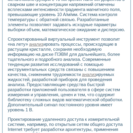
сварном шве и концентрации напряжений отмечены
всплесками интенсивности градиента магнитного поля,
превышающие уровень 10 А/м/мм. Система контроля
температуры с обратной связью. Разработанные
элементы позволяют задавать исходные параметры
выборки объем, математическое ожидание и дисперсию.
Спроектированный виртуальный инструмент позволит
«на лету»
анализ
ировать процессы, происходящие в
растущем кристалле, сохраняя необходимую
информацию на диске ПЭВМ для дальнейшего, более
тщательного и подробного анализа. Современные
тенденции развития исследований с помощью
инструментальных средств связаны с повышением
качества, снижением трудоемкости
анализ
ируемых
жидкостей, разработкой приборов для проведения
анализа. Предоставляющие средства быстрой
разработки приложений пользователя в сфере систем
измерения и управления, ценен и тем, что содержит
библиотеку сложных видов математической обработки.
Дополнительный сигнал постоянного уровня имеет
уровень 1 В.
Проектирование удаленного доступа к измерительной
системе, например, по открытым сетям общего доступа
Internet требует разработки архитектуры, применения