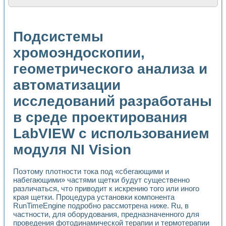
Расчет переноса аэрозоля и выпадения осадка в реально
Формирование линейной шкалы цвета модели CIE L*a*b с
Установка для измерения вольтамперных характеристик с
Подсистемы
Применение NI VISION для геометрического анализа в ме
Система температурной стабилизации
хромоэндоскопии,
Управление движением с помощью программно - аппаратног
геометрического анализа и
Определение параметров всплывающих газовых пузырьков
Система управления асинхронным тиристорным электроп
автоматизации
Лазерный профилометр
Применение средств NATIONAL INSTRUMENTS для автомат
исследований разработаны
Разработка автоматизированного стенда для исследован
Автоматизированный стенд рентгеновской диагностики п
в среде проектирования
Высокочувствительные оптоэлектронные дифракционные 
LabVIEW с использованием
Установка для измерения диэлектрических свойств сегне
Исследование кинетики зарождения и развития дефектов 
модуля NI Vision
Лабораторный электрический импедансный томограф на б
Микрозондовая система для характеризации механических
Метод траекторий в исследовании металлообрабатывающ
Поэтому плотности тока под «сбегающими и
набегающими» частями щетки будут существенно
Промышленная автоматизация
различаться, что приводит к искрению того или иного
Автоматизация технологических процессов получения дис
края щетки. Процедура установки компонента
Использование систем технического зрения для контроля
RunTimeEngine подробно рассмотрена ниже. Ru, в
Исследование электромагнитных переходных процессов при
частности, для оборудования, предназначенного для
Применение LabVIEW при разработке обучающих информа
проведения фотодинамической терапии и термотерапии