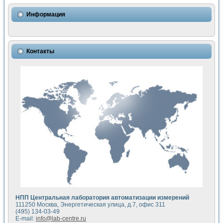
Использование NI LabVIEW для математического моделир
Исследовние возможности создания измерителя ВАХ фото
Информация
Математическое моделирование генератора сигналов - и
Моделирование и экспериментальное исследование линей
Применение осциллографического модуля с высоким разр
Симуляция отклика импульсного радиолокационного сигнал
Контакты
Автоматизация формирования уравнений состояния для и
Блок гальванической развязки для устройства сбора данн
Разработка автоматизированного стенда для измерения о
Применение среды LabVIEW для построения картины возб
Портативная система для определения показателей качес
Использование LabVIEW для управления источником пит
Устройство для снятия вольт-амперных характеристик со
Передовые научные технологии: нано-, фемто-, биотехнологи
Автоматизированная установка по измерению временных 
Автоматизированный лабораторный комплекс на базе Lab
Визуализация моделирования и оптимизации тепловой об
Виртуальный прибор для исследования функциональных в
Исследование возможности создания экономичного виртуа
Исследование кинетики движения макрочастиц в упорядо
Комплекс автоматизированной диагностики крови
НПП Центральная лаборатория автоматизации измерений
Метод прогнозирования свойств дисперсных продуктов п
111250 Москва, Энергетическая улица, д.7, офис 311
Недорогая система управления сверхпроводящим соленои
(495) 134-03-49
E-mail:
info@lab-centre.ru
Применение технологий NI в курсе экспериментальной фи