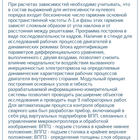
Применение LabVIEW для исследования течения в расши
При расчетах зависимостей необходимо учитывать, что
в состав выражений для интенсивности нулевого
Создание виртуальной работы «Изучение магнитных свой
порядка входит бесконечное число гармоник основной
Обратный маятник
пространственной частоты Λ-1 и фазы этих гармоник
Устройство для изучения основ интерфейсов обмена по п
зависят сложным образом от угла наклона и от
Лабораторный практикум: изучение адиабатического расш
расстояния между решетками. Программа построена в
Стенд для исследования электрических переходных харак
виде последовательности кадров. Наличие в стенде для
Система статистической обработки результатов измерите
исследований рабочих процессов двигателей в
Автоматизация лазерно-плазменных измерений с помощ
динамических режимах блока идентификации
Модельно-измерительный комплекс. Назначение. Состав.
параметров дифференциального уравнения,
Использование технологий NATIONAL INSTRUMENTS для с
выполненного с двумя входами, позволяет снизить
влияние неидеальности воздействия вызванного
Учебный практикум "Спектральный и корреляционный ана
инерционностью электротормоза на определяемые
Учебный стенд для исследования принципа действия унив
динамические характеристики рабочих процессов
Оборудование и программное обеспечение учебных лабор
двигателя внутреннего сгорания. Модульный принцип
Виртуальный лабораторный практикум для изучения техн
построения основных узлов и гибкость
Управление роботом ТУР-10 средствами LabVIEW
разрабатываемой информационно-измерительной
Аппаратно-программный комплекс для исследования АЧХ 
системы позволяет проводить расширение объектов
Автоматизированный дистанционный лабораторный практи
исследования и проводить еще 9 лабораторных работ.
Исследование возможности реставрации одномерных сигн
Для автоматизации процесса контроля образцов
сварного шва был разработан прибор, включающий в
Использование технологий NATIONAL INSTRUMENTS в оп
себя ряд виртуальных подприборов ВПП, связанных с
Разработка модификаций алгоритма полигармонической э
управлением микроконтроллера и обработкой
Учебный стенд для исследования принципа действия унив
изображения: ВПП1 - подъем столика в крайнее нижнее
Виртуальная система поддержки принимаемых решений в
положение; ВПП2 - подъем столика в крайнее верхнее
Преемственность дисциплин «Моделирование систем» и «
положение; ВПП3 - определения толщины слоя образца