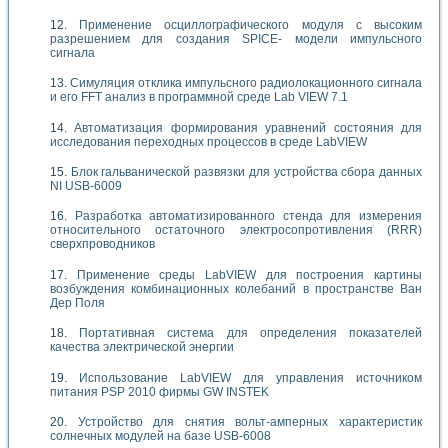
Применение осциллографического модуля с высоким
разрешением для создания SPICE- модели импульсного
сигнала
Симуляция отклика импульсного радиолокационного сигнала
и его FFT анализ в программной среде Lab VIEW 7.1
Автоматизация формирования уравнений состояния для
исследования переходных процессов в среде LabVIEW
Блок гальванической развязки для устройства сбора данных
NI USB-6009
Разработка автоматизированного стенда для измерения
относительного остаточного электросопротивления (RRR)
сверхпроводников
Применение среды LabVIEW для построения картины
возбуждения комбинационных колебаний в пространстве Ван
Дер Поля
Портативная система для определения показателей
качества электрической энергии
Использование LabVIEW для управления источником
питания PSP 2010 фирмы GW INSTEK
Устройство для снятия вольт-амперных характеристик
солнечных модулей на базе USB-6008