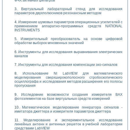
ФЧХ активных фильтров
Виртуальный лабораторный стенд для исследования
параметров двухполюсников резонансным методом
Измерение шумовых параметров операционных усилителей с
применением аппаратно-программных средств NATIONAL
INSTRUMENTS
Измерительный преобразователь на основе цифровой
обработки выборок мгновенных значений
Инструменты для исследования выравнивания электрических
каналов
Инструменты для исследования компенсации эхо-сигналов
Использование NI LabVIEW для математического
моделирования сверхширокополосного стробоскопического
осциллографа и исследования методов расширения его полосы
пропускания
Исследовние возможности создания измерителя ВАХ
фотоэлементов на базе виртуальных средств измерений
Математическое моделирование генератора сигналов -
имитатора джиттера и измерителя параметров джиттера
Моделирование и экспериментальное исследование
линейных антенн и антенных решеток в учебной лаборатории
средствами LabVIEW