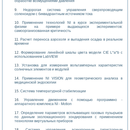
обработке возмущениями давления
Недорогая система управления сверхпроводящим
соленоидом с биквадрантным источником тока
Применение технологий NI в курсе экспериментальной
физики на примере выдающихся экспериментов:
самоорганизованная критичность
Расчет переноса аэрозоля и выпадения осадка в реальном
времени
Формирование линейной шкалы цвета модели CIE L*a*b с
использованием LabVIEW
Установка для измерения вольтамперных характеристик
солнечных элементов и модулей
Применение NI VISION для геометрического анализа в
медицинской эндоскопии
Система температурной стабилизации
Управление движением с помощью программно -
аппаратного комплекса NI - Motion
Определение параметров всплывающих газовых пузырьков
по данным эхолокационного зондирования с применением
технологии виртуальных приборов
Система управления асинхронным тиристорным