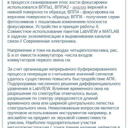
Универсальный стенд для исследования электрических ха
в процессе сканирования плос кости фокусировки
Лабораторные практикумы по информационно-измерител
использовался ВППа1, ВППА2 -
анализ
верхней и
Виртуальный измеритель частотных характеристик на осн
нижней поверхности образца; ВПП4 - фокусировка на
Лабораторный практикум по основам теории Коммутации
верхнюю поверхность образца; ВПП6 - получение серии
фотоснимков с пошаговым изменением плоскости
Разработка виртуальной лабораторной работы «Имитаци
фокусировки. Устройство и принцип работы 4.
Виртуальные практикумы по электротехнике в среде LabV
Совместное использование пакетов LabVIEW и MATLAB
Из опыта внедрения в рамках национального проекта «Об
в задачах эхокомпенсации и выравнивания каналов
Исследование эффективности решателей обыкновенных 
связи // Современная электроника.
Опыт разработки LabVIEW лабораторных практикумов н
Проблемы повышения качества образования и подготовки
Напряжения и токи на выводах четырехполюсника, рис.
Развитие LabVIEW лабораторного практикума по электр
Б и от емкости коммутатора -числа входов
коммутаторов первого звена см.
Разработка виртуальной лаборатории по электротехнике 
Усовершенствованные алгоритмы частотного анализа для
За счет организации непрерывного буферизированного
Об опыте работы учебного центра «Технологии NATIONAL
процесса генерации и считывания значений сигналов
Технологии NI в магистерской программе «Прикладная фи
удалось существенно повысить быстродействие АПК.
Система диагностики двигателей постоянного тока
Подпрограмма численного решения дифференциального
Автоматизированный стенд формирования электромагнитн
уравнения в LabVIEW. Влияние временного окна на
Лабораторный практикум по курсу ИИС на базе оборудов
разрешение по спектруКак отмечалось выше,
Партнеры
разрешение по спектру определяется длиной
временного окна или шириной центрального лепестка
Академические и отраслевые институты
спектрального окна. Немаловажным вопросом является
Учебные заведения
групповое использования инструментов например, в
Бизнес
ансамбле на предмет их звуковой совместимости
Контакты
унисона. Наиболее подозрительные участки
металлоконструкции с точки зрения наличия дефектов в