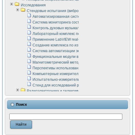
Исследования
Стендовые испытания (виброакустика, тензометрия и т.п.)
Автоматизированная система измерения параметров дизе
Система мониторинга состояния тяговых электродвигателей
Контроль духовых музыкальных инструментов
Лабораторный комплекс по исследованию элементной ба
Применение LabVIEW real-time module для моделирования
Создание комплекса по измерению скорости подвижного с
Система автоматизации экспериментальных исследований 
Функциональные модули в стандарте Nl SCXI для ультраз
Магнитометрический метод в дефектоскопии сварных шво
Перспективы использования машинного зрения в составе
Компьютерные измерительные системы для лабораторных
Испытательно-измерительный комплекс аппаратуры для о
Стенд для исследований рабочих процессов ДВС в динам
Радиоэлектроника и телекоммуникации
LabVIEW в расчетах радиолиний систем передачи данных
Аппаратно-программный комплекс для исследования АЧХ 
Поиск
Виртуальный лабораторный стенд для исследования пар
Измерение шумовых параметров операционных усилител
Измерительный преобразователь на основе цифровой обр
Инструменты для исследования выравнивания электричес
Инструменты для исследования компенсации эхо-сигнало