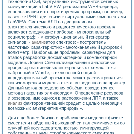
технологии CGI, виртуальных инструментов сетевых
коммуникаций в LabVIEW, реализации WEB-сервера,
использования интерпретируемых программ, например,
на языке PERL для связи с виртуальными компонентами
LabVIEW. Система АЛП по дисциплинам
электротехнического и радиотехнического профиля
включает следующие приборы: - многоканальный
осциллограф; - многофункциональный генератор
сигналов; -
анализ
атор спектров; - построитель
частотных характеристик; - многоканальный цифровой
вольтметр. Наибольшие проблемы характерны для
этапов разработки докомпьютерной и компьютерной
моделей. Лоренц Специализированный аналоговый
процессор на линейных интегральных схемах. Текст,
набранный в Word'e, с включенной опцией
«предварительный просмотр», может рассматриваться
как изоморфная модель текста, выведенного на принтер.
Данный метод определения объёма гораздо точнее
метода накрытия эллипсоидом. Определение ресурсов
и резервов, имеющихся в распоряжении ЛПР, а также
анализ
факторов «внешней среды» с целью генерации
возможных альтернатив «природы».
Для еще более близкого приближения модели к физике
смесителя найденный выходной сигнал суммируется со
случайной последовательностью, имитирующей
собственные шумы стробоскопического смесителя.