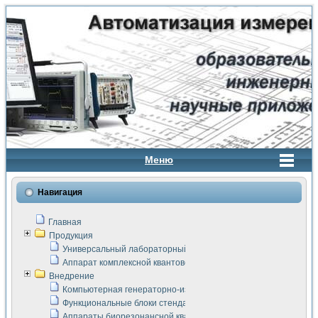
Меню
Навигация
Главная
Продукция
Универсальный лабораторный стенд "Сигнал-USB"
Аппарат комплексной квантовой терапии Интроскан
Внедрение
Компьютерная генераторно-измерительная система
Функциональные блоки стенда "Сигнал-USB"
Аппараты биорезонансной квантовой терапии серии СКАН