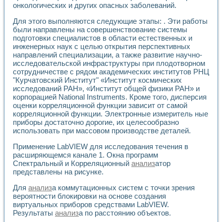
Разработка виртуальных тренажеров путем моделировани
онкологических и других опасных заболеваний.
Система блокировок, сигнализации и защиты ускорителя 
Система сбора данных и управления процессом цементир
Для этого выполняются следующие этапы: . Эти работы
были направлены на совершенствование системы
Управление температурой газовой среды специальной ба
подготовки специалистов в области естественных и
Разработка программного обеспечения с использованием
инженерных наук с целью открытия перспективных
Использование технологий NATIONAL INSTRUMENTS при ра
направлений специализации, а также развитие научно-
Оборудование для промышленной термотрансферной мар
исследовательской инфраструктуры при плодотворном
Автоматизация реометрических исследований на базе La
сотрудничестве с рядом академических институтов РНЦ
Применение измерителя иммитанса для исследова¬ния эле
"Курчатовский Институт" «Институт космических
Исследование электромагнитных переходных процессов при
исследований РАН», «Институт общей физики РАН» и
Стенд для исследования электрических переходных харак
корпорацией National Instruments. Кроме того, дисперсия
оценки корреляционной функции зависит от самой
Автоматизация контроля сварных швов на базе техноло
корреляционной функции. Электронные измеритель ные
Измерительный контроль с применением неиндустриальны
приборы достаточно дорогие, их целесообразно
Моделирование надежности и эффективности систем упра
использовать при массовом производстве деталей.
Лабораторные практикумы и учебные стенды
Автоматизация лабораторного стенда по измерению проф
Применение LabVIEW для исследования течения в
Автоматизированные лабораторные комплексы для вузов,
расширяющемся канале 1. Окна программ
Виртуальный прибор для исследования нелинейных рези
Спектральный и Корреляционный
анализ
атор
Использование виртуальных приборов в процесе изучения
представлены на рисунке.
Использование программ ELECTRONICS WORKBENCH-MULTI
Для
анализ
а коммутационных систем с точки зрения
Лабораторный практикум по дисциплине «Цифровые вычис
вероятности блокировки на основе создания
Лабораторный практикум по ИНС на основе LabVIEW
виртуальных приборов средствами LabVIEW.
Лабораторный практикум по основам теории коммутации
Результаты
анализ
а по расстоянию объектов.
Опыт использования NI LabVIEW для создания лабораторн