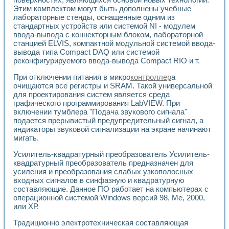
Этим комплектом могут быть дополнены учебные
лабораторные стенды, оснащенные одним из
стандартных устройств или системой NI - модулем
ввода-вывода с коннекторным блоком, лабораторной
станцией ELVIS, компактной модульной системой ввода-
вывода типа Compact DAQ или системой
реконфигурируемого ввода-вывода Compact RIO и т.
При отключении питания в микро
контроллер
а
очищаются все регистры и SRAM. Такой универсальной
для проектирования систем является среда
графического программирования LabVIEW. При
включении тумблера "Подача звукового сигнала"
подается прерывистый предупредительный сигнал, а
индикаторы звуковой сигнализации на экране начинают
мигать.
Усилитель-квадратурный преобразователь Усилитель-
квадратурный преобразователь предназначен для
усиления и преобразования слабых узкополосных
входных сигналов в синфазную и квадратурную
составляющие. Данное ПО работает на компьютерах с
операционной системой Windows версий 98, Me, 2000,
или ХР.
Традиционно электротехническая составляющая