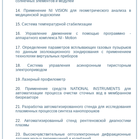
солнечных элементов и модулей
Применение NI VISION для геометрического анализа в
медицинской эндоскопии
Система температурной стабилизации
Управление движением с помощью программно -
аппаратного комплекса NI - Motion
Определение параметров всплывающих газовых пузырьков
по данным эхолокационного зондирования с применением
технологии виртуальных приборов
Система управления асинхронным тиристорным
электроприводом
Лазерный профилометр
Применение средств NATIONAL INSTRUMENTS для
автоматизации процесса очистки сточных вод в мембранном
биореакторе
Разработка автоматизированного стенда для исследования
плазменных процессов синтеза нанопорошков
Автоматизированный стенд рентгеновской диагностики
плазмы
Высокочувствительные оптоэлектронные дифракционные
датчики малых перемещений и колебаний