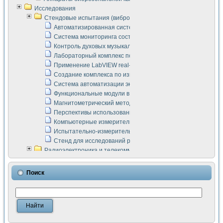
Исследования
Стендовые испытания (виброакустика, тензометрия и т.п.)
Автоматизированная система измерения параметров дизе
Система мониторинга состояния тяговых электродвигателей
Контроль духовых музыкальных инструментов
Лабораторный комплекс по исследованию элементной ба
Применение LabVIEW real-time module для моделирования
Создание комплекса по измерению скорости подвижного с
Система автоматизации экспериментальных исследований 
Функциональные модули в стандарте Nl SCXI для ультраз
Магнитометрический метод в дефектоскопии сварных шво
Перспективы использования машинного зрения в составе
Компьютерные измерительные системы для лабораторных
Испытательно-измерительный комплекс аппаратуры для о
Стенд для исследований рабочих процессов ДВС в динам
Радиоэлектроника и телекоммуникации
LabVIEW в расчетах радиолиний систем передачи данных
Аппаратно-программный комплекс для исследования АЧХ 
Поиск
Виртуальный лабораторный стенд для исследования пар
Измерение шумовых параметров операционных усилител
Измерительный преобразователь на основе цифровой обр
Инструменты для исследования выравнивания электричес
Инструменты для исследования компенсации эхо-сигнало