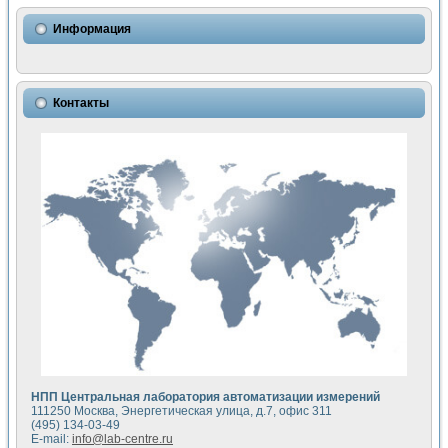
Использование NI LabVIEW для математического моделир
Исследовние возможности создания измерителя ВАХ фото
Информация
Математическое моделирование генератора сигналов - и
Моделирование и экспериментальное исследование линей
Применение осциллографического модуля с высоким разр
Симуляция отклика импульсного радиолокационного сигнал
Контакты
Автоматизация формирования уравнений состояния для и
Блок гальванической развязки для устройства сбора данн
Разработка автоматизированного стенда для измерения о
Применение среды LabVIEW для построения картины возб
Портативная система для определения показателей качес
Использование LabVIEW для управления источником пит
Устройство для снятия вольт-амперных характеристик со
Передовые научные технологии: нано-, фемто-, биотехнологи
Автоматизированная установка по измерению временных 
Автоматизированный лабораторный комплекс на базе Lab
Визуализация моделирования и оптимизации тепловой об
Виртуальный прибор для исследования функциональных в
Исследование возможности создания экономичного виртуа
Исследование кинетики движения макрочастиц в упорядо
Комплекс автоматизированной диагностики крови
НПП Центральная лаборатория автоматизации измерений
Метод прогнозирования свойств дисперсных продуктов п
111250 Москва, Энергетическая улица, д.7, офис 311
Недорогая система управления сверхпроводящим соленои
(495) 134-03-49
E-mail:
info@lab-centre.ru
Применение технологий NI в курсе экспериментальной фи