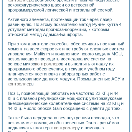
Разработка виртуальных тренажеров путем моделировани
реконфигурируемого шасси со встроенной
Система блокировок, сигнализации и защиты ускорителя 
программируемой логической интегральной схемой.
Система сбора данных и управления процессом цементир
Управление температурой газовой среды специальной ба
Активного элемента, протекающий ток через лазер
Разработка программного обеспечения с использованием
равен нулю. По этому показателю метод Рунге- Кутта 4
Использование технологий NATIONAL INSTRUMENTS при ра
уступает методам прогноза-коррекции, к которым
относится метод Адамса-Башфорта.
Оборудование для промышленной термотрансферной мар
Автоматизация реометрических исследований на базе La
При этом двигатели способны обеспечивать постоянный
Применение измерителя иммитанса для исследова¬ния эле
момент на всех скоростях и не требуют сложных систем
Исследование электромагнитных переходных процессов при
управления. Multisim и появлением нового модуля MCU,
Стенд для исследования электрических переходных харак
позволяющего проводить исследование систем на
Автоматизация контроля сварных швов на базе техноло
основе микро
контроллер
ов и выполнять отладку их
Измерительный контроль с применением неиндустриальны
программного обеспечения, в текущем учебном году
планируется постановка лабораторных работ с
Моделирование надежности и эффективности систем упра
использованием данного модуля. Промышленные АСУ и
Лабораторные практикумы и учебные стенды
контроллер
ы.
Автоматизация лабораторного стенда по измерению проф
Автоматизированные лабораторные комплексы для вузов,
Поз 1, позволяющий работать на частотах 22 КГц и 44
Виртуальный прибор для исследования нелинейных рези
КГц с плавной регулировкой мощности; ультразвуковые
Использование виртуальных приборов в процесе изучения
пьезокерамические колебательные системы на 22 КГц и
Использование программ ELECTRONICS WORKBENCH-MULTI
44 КГц. Число блоков Gain сокращено с девяти до трех.
Лабораторный практикум по дисциплине «Цифровые вычис
Также была переделана вся внутренняя проводка, что
Лабораторный практикум по ИНС на основе LabVIEW
позволило с помощью обыкновенных Dsub - разъёмов
Лабораторный практикум по основам теории коммутации
подключать плоттер к
контроллер
у с помощью .
Опыт использования NI LabVIEW для создания лабораторн