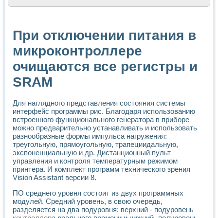
Расчет переноса аэрозоля и выпадения осадка в реально
Формирование линейной шкалы цвета модели CIE L*a*b с
Установка для измерения вольтамперных характеристик с
При отключении питания в
Применение NI VISION для геометрического анализа в ме
Система температурной стабилизации
микроконтроллере
Управление движением с помощью программно - аппаратног
очищаются все регистры и
Определение параметров всплывающих газовых пузырьков
Система управления асинхронным тиристорным электроп
SRAM
Лазерный профилометр
Применение средств NATIONAL INSTRUMENTS для автомат
Разработка автоматизированного стенда для исследован
Для наглядного представления состояния системы
Автоматизированный стенд рентгеновской диагностики п
интерфейс программы рис. Благодаря использованию
Высокочувствительные оптоэлектронные дифракционные 
встроенного функционального генератора в приборе
Установка для измерения диэлектрических свойств сегне
можно предварительно устанавливать и использовать
разнообразные формы импульса нагружения:
Исследование кинетики зарождения и развития дефектов 
треугольную, прямоугольную, трапециидальную,
Лабораторный электрический импедансный томограф на б
экспоненциальную и др. Дистанционный пульт
Микрозондовая система для характеризации механических
управления и контроля температурным режимом
Метод траекторий в исследовании металлообрабатывающ
принтера. И комплект программ технического зрения
Промышленная автоматизация
Vision Assistant версии 8.
Автоматизация технологических процессов получения дис
Использование систем технического зрения для контроля
ПО среднего уровня состоит из двух программных
модулей. Средний уровень, в свою очередь,
Исследование электромагнитных переходных процессов при
разделяется на два подуровня: верхний - подуровень
Применение LabVIEW при разработке обучающих информа
контроллер
а реального времени и нижний -подуровень