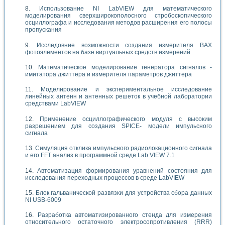
Использование NI LabVIEW для математического
моделирования сверхширокополосного стробоскопического
осциллографа и исследования методов расширения его полосы
пропускания
Исследовние возможности создания измерителя ВАХ
фотоэлементов на базе виртуальных средств измерений
Математическое моделирование генератора сигналов -
имитатора джиттера и измерителя параметров джиттера
Моделирование и экспериментальное исследование
линейных антенн и антенных решеток в учебной лаборатории
средствами LabVIEW
Применение осциллографического модуля с высоким
разрешением для создания SPICE- модели импульсного
сигнала
Симуляция отклика импульсного радиолокационного сигнала
и его FFT анализ в программной среде Lab VIEW 7.1
Автоматизация формирования уравнений состояния для
исследования переходных процессов в среде LabVIEW
Блок гальванической развязки для устройства сбора данных
NI USB-6009
Разработка автоматизированного стенда для измерения
относительного остаточного электросопротивления (RRR)