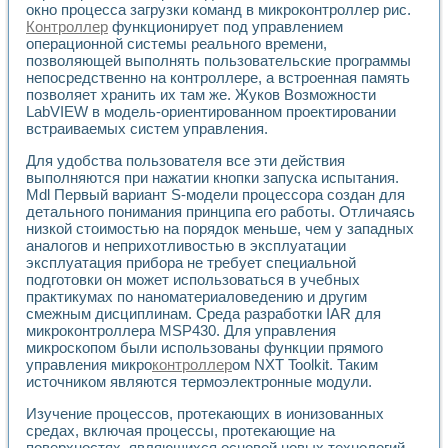
Универсальный стенд для исследования электрических ха
окно процесса загрузки команд в микроконтроллер рис.
Лабораторные практикумы по информационно-измерител
Контроллер
функционирует под управлением
Виртуальный измеритель частотных характеристик на осн
операционной системы реального времени,
Лабораторный практикум по основам теории Коммутации
позволяющей выполнять пользовательские программы
Разработка виртуальной лабораторной работы «Имитаци
непосредственно на контроллере, а встроенная память
позволяет хранить их там же. Жуков Возможности
Виртуальные практикумы по электротехнике в среде LabV
LabVIEW в модель-ориентированном проектировании
Из опыта внедрения в рамках национального проекта «Об
встраиваемых систем управления.
Исследование эффективности решателей обыкновенных 
Опыт разработки LabVIEW лабораторных практикумов н
Для удобства пользователя все эти действия
Проблемы повышения качества образования и подготовки
выполняются при нажатии кнопки запуска испытания.
Развитие LabVIEW лабораторного практикума по электр
Mdl Первый вариант S-модели процессора создан для
Разработка виртуальной лаборатории по электротехнике 
детального понимания принципа его работы. Отличаясь
низкой стоимостью на порядок меньше, чем у западных
Усовершенствованные алгоритмы частотного анализа для
аналогов и неприхотливостью в эксплуатации
Об опыте работы учебного центра «Технологии NATIONAL
эксплуатация прибора не требует специальной
Технологии NI в магистерской программе «Прикладная фи
подготовки он может использоваться в учебных
Система диагностики двигателей постоянного тока
практикумах по наноматериаловедению и другим
Автоматизированный стенд формирования электромагнитн
смежным дисциплинам. Среда разработки IAR для
Лабораторный практикум по курсу ИИС на базе оборудов
микроконтроллера MSP430. Для управления
Партнеры
микроскопом были использованы функции прямого
Академические и отраслевые институты
управления микро
контроллер
ом NXT Toolkit. Таким
Учебные заведения
источником являются термоэлектронные модули.
Бизнес
Изучение процессов, протекающих в ионизованных
Контакты
средах, включая процессы, протекающие на
поверхностях, являющихся основой новых технологий.