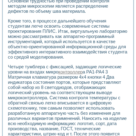
Основной трудностью при проведении контроля
Применение LabVIEW для исследования течения в расши
методом микроскопии является распределение
Создание виртуальной работы «Изучение магнитных свой
дефектов по объему шва материала.
Обратный маятник
Кроме того, в процессе дальнейшего обучения
Устройство для изучения основ интерфейсов обмена по п
студентам легче освоить современные системы
Лабораторный практикум: изучение адиабатического расш
проектирования ПЛИС. Итак, виртуальную лабораторию
Стенд для исследования электрических переходных харак
можно рассматривать как аппаратно-программный
Система статистической обработки результатов измерите
инструментарий, который используется в качестве
Автоматизация лазерно-плазменных измерений с помощ
объектно-ориентированной информационной среды для
Модельно-измерительный комплекс. Назначение. Состав.
эффективного интерактивного взаимодействия студента
Использование технологий NATIONAL INSTRUMENTS для с
со средой моделирования.
Учебный практикум "Спектральный и корреляционный ана
Четыре тумблера с фиксацией, задающие логические
Учебный стенд для исследования принципа действия унив
уровни на входах микро
контроллер
а РА1-РА4 3
Оборудование и программное обеспечение учебных лабор
Матричная клавиатура размером 4x4 кнопки 4 Два
Виртуальный лабораторный практикум для изучения техн
индикатора состояния портов, которые представляют
Управление роботом ТУР-10 средствами LabVIEW
собой набор из 8 светодиодов, отображающих
Аппаратно-программный комплекс для исследования АЧХ 
логический уровень на соответствующем выводе
Автоматизированный дистанционный лабораторный практи
микроконтроллера. Система контроля температуры с
Исследование возможности реставрации одномерных сигн
обратной связью легко вписывается в цифровую
Использование технологий NATIONAL INSTRUMENTS в оп
схемотехнику, тем самым позволяет использовать
разработанную аппаратную часть без изменения для
Разработка модификаций алгоритма полигармонической э
различных вариантов применений. Наносить на изделие
Учебный стенд для исследования принципа действия унив
всю необходимую информацию: логотип, сорт, дата
Виртуальная система поддержки принимаемых решений в
производства, название, ГОСТ, технические
Преемственность дисциплин «Моделирование систем» и «
характеристики, штрих-код и т. После этого появится