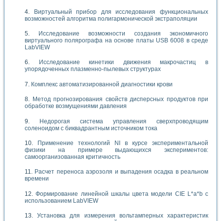
Виртуальный прибор для исследования функциональных
возможностей алгоритма полигармонической экстраполяции
Исследование возможности создания экономичного
виртуального полярографа на основе платы USB 6008 в среде
LabVIEW
Исследование кинетики движения макрочастиц в
упорядоченных плазменно-пылевых структурах
Комплекс автоматизированной диагностики крови
Метод прогнозирования свойств дисперсных продуктов при
обработке возмущениями давления
Недорогая система управления сверхпроводящим
соленоидом с биквадрантным источником тока
Применение технологий NI в курсе экспериментальной
физики на примере выдающихся экспериментов:
самоорганизованная критичность
Расчет переноса аэрозоля и выпадения осадка в реальном
времени
Формирование линейной шкалы цвета модели CIE L*a*b с
использованием LabVIEW
Установка для измерения вольтамперных характеристик