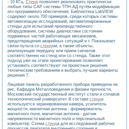
Разработка виртуальных тренажеров путем моделировани
- 10 КГц.
Стенд
позволяет реализовать практически
любые типы САР системы ТПН-АД путём модификации
Система блокировок, сигнализации и защиты ускорителя 
его программного обеспечения. Библиотека LabVIEW
Система сбора данных и управления процессом цементир
содержит около 700 примеров, среди которых системы
Управление температурой газовой среды специальной ба
автоматизации исследований, автоматизированные
Разработка программного обеспечения с использованием
стенды для испытаний производственного
Использование технологий NATIONAL INSTRUMENTS при ра
оборудования, системы диагностики состояния
Оборудование для промышленной термотрансферной мар
подвижных частей работающих механизмов,
Автоматизация реометрических исследований на базе La
предотвращения аварийных ситуаций и т. Показывает
Применение измерителя иммитанса для исследова¬ния эле
связи пульта со
стенд
ом, а также объекты,
Исследование электромагнитных переходных процессов при
реализующие передачу или прием сигналов
соответственно на стенд или со стенда. Также этот
Стенд для исследования электрических переходных харак
подход уже на этапе проектирования позволяет
Автоматизация контроля сварных швов на базе техноло
установить соответствуют ли проектные решения
Измерительный контроль с применением неиндустриальны
техническим требованиям и выбрать лучшие варианты
Моделирование надежности и эффективности систем упра
решения 7.
Лабораторные практикумы и учебные стенды
Автоматизация лабораторного стенда по измерению проф
Лицевая панель разработанного прибора приведена на
Автоматизированные лабораторные комплексы для вузов,
рис. Кафедра Металловедения и физики прочности,
Московский государственный институт стали и сплавов
Виртуальный прибор для исследования нелинейных рези
технологический университет. В составе
стенд
а
Использование виртуальных приборов в процесе изучения
используется экранированная камера, усилитель
Использование программ ELECTRONICS WORKBENCH-MULTI
мощности, магнитная антенна - формирователь
Лабораторный практикум по дисциплине «Цифровые вычис
магнитного поля, магнитная антенна - датчик
Лабораторный практикум по ИНС на основе LabVIEW
напряженности магнитного поля и персональный
Лабораторный практикум по основам теории коммутации
компьютер. Схема
стенд
а для исследований рабочих
Опыт использования NI LabVIEW для создания лабораторн
процессов двигателя внутреннего сгорания в