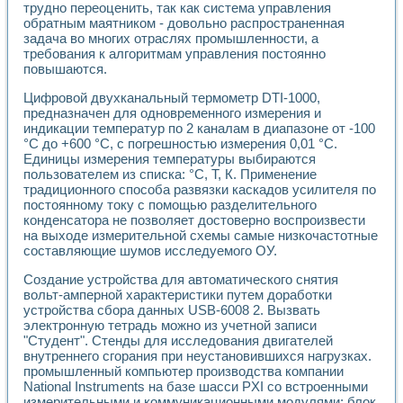
Универсальный стенд для исследования электрических ха
трудно переоценить, так как система управления
Лабораторные практикумы по информационно-измерител
обратным маятником - довольно распространенная
Виртуальный измеритель частотных характеристик на осн
задача во многих отраслях промышленности, а
Лабораторный практикум по основам теории Коммутации
требования к алгоритмам управления постоянно
повышаются.
Разработка виртуальной лабораторной работы «Имитаци
Виртуальные практикумы по электротехнике в среде LabV
Цифровой двухканальный термометр DTI-1000,
Из опыта внедрения в рамках национального проекта «Об
предназначен для одновременного измерения и
Исследование эффективности решателей обыкновенных 
индикации температур по 2 каналам в диапазоне от -100
Опыт разработки LabVIEW лабораторных практикумов н
°С до +600 °С, с погрешностью измерения 0,01 °С.
Проблемы повышения качества образования и подготовки
Единицы измерения температуры выбираются
Развитие LabVIEW лабораторного практикума по электр
пользователем из списка: °С, Т, К. Применение
Разработка виртуальной лаборатории по электротехнике 
традиционного способа развязки каскадов усилителя по
постоянному току с помощью разделительного
Усовершенствованные алгоритмы частотного анализа для
конденсатора не позволяет достоверно воспроизвести
Об опыте работы учебного центра «Технологии NATIONAL
на выходе измерительной схемы самые низкочастотные
Технологии NI в магистерской программе «Прикладная фи
составляющие шумов исследуемого ОУ.
Система диагностики двигателей постоянного тока
Автоматизированный стенд формирования электромагнитн
Создание устройства для автоматического снятия
Лабораторный практикум по курсу ИИС на базе оборудов
вольт-амперной характеристики путем доработки
Партнеры
устройства сбора данных USB-6008 2. Вызвать
электронную тетрадь можно из учетной записи
Академические и отраслевые институты
"Студент". Стенды для исследования двигателей
Учебные заведения
внутреннего сгорания при неустановившихся нагрузках.
Бизнес
промышленный компьютер производства компании
Контакты
National Instruments на базе шасси PXI со встроенными
измерительными и коммуникационными модулями; блок