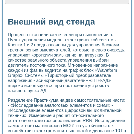
Расчет переноса аэрозоля и выпадения осадка в реально
Формирование линейной шкалы цвета модели CIE L*a*b с
Установка для измерения вольтамперных характеристик с
Внешний вид стенда
Применение NI VISION для геометрического анализа в ме
Система температурной стабилизации
Управление движением с помощью программно - аппаратног
Процесс останавливается если при выполнении п.
Определение параметров всплывающих газовых пузырьков
Пульт управления моделью электрической системы
Система управления асинхронным тиристорным электроп
Кнопки 1 и 2 предназначены для управления блоками
трехполюсных выключателей, которые, в свою очередь,
Лазерный профилометр
управляют короткими замыкание на нагрузках. В
Применение средств NATIONAL INSTRUMENTS для автомат
качестве реального объекта управления выбран
Разработка автоматизированного стенда для исследован
двигатель постоянного тока. Мгновенное напряжение
Автоматизированный стенд рентгеновской диагностики п
каждой из фаз выводится на график блок «Waveform
Высокочувствительные оптоэлектронные дифракционные 
Graph». Системы «Тиристорный преобразователь
Установка для измерения диэлектрических свойств сегне
напряжения - асинхронный двигатель» «ТПН-АД»
Исследование кинетики зарождения и развития дефектов 
широко используются при построении устройств
Лабораторный электрический импедансный томограф на б
плавного пуска АД.
Микрозондовая система для характеризации механических
Разделение Практикума на две самостоятельные части:
Метод траекторий в исследовании металлообрабатывающ
- «Исследование аналоговых элементов и схем»; -
Промышленная автоматизация
«Исследование элементов цифровой вычислительной
Автоматизация технологических процессов получения дис
техники». Измерение и расчет относительного
Использование систем технического зрения для контроля
остаточного электросопротивления RRR. Исследование
Исследование электромагнитных переходных процессов при
самолетного магнитофона МС61 на устойчивость к
Применение LabVIEW при разработке обучающих информа
воздействию электромагнитных полей в диапазоне 10 Гц