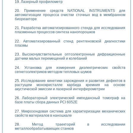
Лазерный профилометр
Применение средств NATIONAL INSTRUMENTS для
автоматизации процесса очистки сточных вод в мембранном
биореакторе
Разработка автоматизированного стенда для исследования
плазменных процессов синтеза нанопорошков
Автоматизированный стенд рентгеновской диагностики
плазмы
Высокочувствительные оптоэлектронные дифракционные
датчики малых перемещений и колебаний
Установка для измерения диэлектрических свойств
сегнетоэлектриков методом тепловых шумов
Исследование кинетики зарождения и развития дефектов в
растущем монокристалле карбида кремния на основе
акустической эмиссии и лазерной интерферометрии
Лабораторный электрический импедансный томограф на
базе платы сбора данных PCI 6052E
Микрозондовая система для характеризации механических
свойств материалов в наношкале
Метод траекторий в исследовании
металлообрабатывающих станков