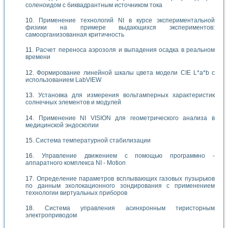
соленоидом с биквадрантным источником тока
Применение технологий NI в курсе экспериментальной
физики на примере выдающихся экспериментов:
самоорганизованная критичность
Расчет переноса аэрозоля и выпадения осадка в реальном
времени
Формирование линейной шкалы цвета модели CIE L*a*b с
использованием LabVIEW
Установка для измерения вольтамперных характеристик
солнечных элементов и модулей
Применение NI VISION для геометрического анализа в
медицинской эндоскопии
Система температурной стабилизации
Управление движением с помощью программно -
аппаратного комплекса NI - Motion
Определение параметров всплывающих газовых пузырьков
по данным эхолокационного зондирования с применением
технологии виртуальных приборов
Система управления асинхронным тиристорным
электроприводом