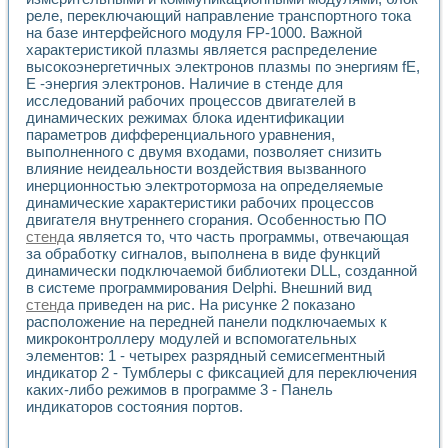
реле, переключающий направление транспортного тока
на базе интерфейсного модуля FP-1000. Важной
характеристикой плазмы является распределение
высокоэнергетичных электронов плазмы по энергиям fE,
E -энергия электронов. Наличие в стенде для
исследований рабочих процессов двигателей в
динамических режимах блока идентификации
параметров дифференциального уравнения,
выполненного с двумя входами, позволяет снизить
влияние неидеальности воздействия вызванного
инерционностью электротормоза на определяемые
динамические характеристики рабочих процессов
двигателя внутреннего сгорания. Особенностью ПО
стенд
а является то, что часть программы, отвечающая
за обработку сигналов, выполнена в виде функций
динамически подключаемой библиотеки DLL, созданной
в системе программирования Delphi. Внешний вид
стенд
а приведен на рис. На рисунке 2 показано
расположение на передней панели подключаемых к
микроконтроллеру модулей и вспомогательных
элементов: 1 - четырех разрядный семисегментный
индикатор 2 - Тумблеры с фиксацией для переключения
каких-либо режимов в программе 3 - Панель
индикаторов состояния портов.