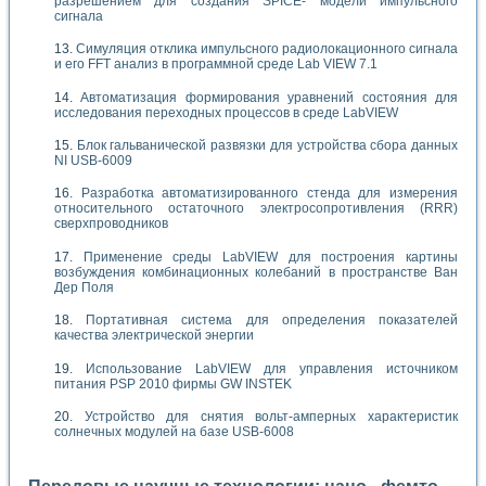
разрешением для создания SPICE- модели импульсного
сигнала
Симуляция отклика импульсного радиолокационного сигнала
и его FFT анализ в программной среде Lab VIEW 7.1
Автоматизация формирования уравнений состояния для
исследования переходных процессов в среде LabVIEW
Блок гальванической развязки для устройства сбора данных
NI USB-6009
Разработка автоматизированного стенда для измерения
относительного остаточного электросопротивления (RRR)
сверхпроводников
Применение среды LabVIEW для построения картины
возбуждения комбинационных колебаний в пространстве Ван
Дер Поля
Портативная система для определения показателей
качества электрической энергии
Использование LabVIEW для управления источником
питания PSP 2010 фирмы GW INSTEK
Устройство для снятия вольт-амперных характеристик
солнечных модулей на базе USB-6008