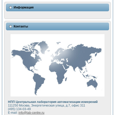
Использование NI LabVIEW для математического моделир
Исследовние возможности создания измерителя ВАХ фото
Информация
Математическое моделирование генератора сигналов - и
Моделирование и экспериментальное исследование линей
Применение осциллографического модуля с высоким разр
Симуляция отклика импульсного радиолокационного сигнал
Контакты
Автоматизация формирования уравнений состояния для и
Блок гальванической развязки для устройства сбора данн
Разработка автоматизированного стенда для измерения о
Применение среды LabVIEW для построения картины возб
Портативная система для определения показателей качес
Использование LabVIEW для управления источником пит
Устройство для снятия вольт-амперных характеристик со
Передовые научные технологии: нано-, фемто-, биотехнологи
Автоматизированная установка по измерению временных 
Автоматизированный лабораторный комплекс на базе Lab
Визуализация моделирования и оптимизации тепловой об
Виртуальный прибор для исследования функциональных в
Исследование возможности создания экономичного виртуа
Исследование кинетики движения макрочастиц в упорядо
Комплекс автоматизированной диагностики крови
НПП Центральная лаборатория автоматизации измерений
Метод прогнозирования свойств дисперсных продуктов п
111250 Москва, Энергетическая улица, д.7, офис 311
Недорогая система управления сверхпроводящим соленои
(495) 134-03-49
E-mail:
info@lab-centre.ru
Применение технологий NI в курсе экспериментальной фи