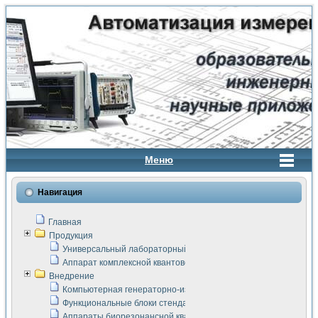
Меню
Навигация
Главная
Продукция
Универсальный лабораторный стенд "Сигнал-USB"
Аппарат комплексной квантовой терапии Интроскан
Внедрение
Компьютерная генераторно-измерительная система
Функциональные блоки стенда "Сигнал-USB"
Аппараты биорезонансной квантовой терапии серии СКАН