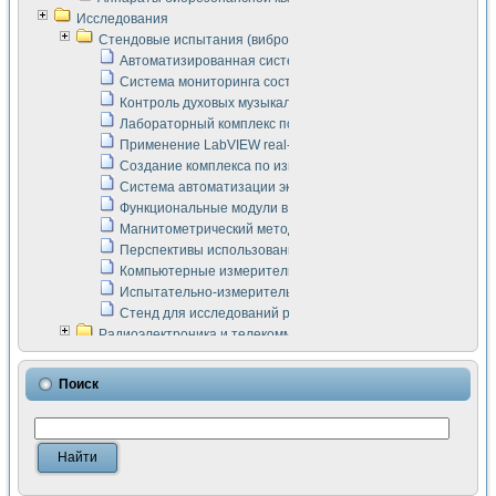
Исследования
Стендовые испытания (виброакустика, тензометрия и т.п.)
Автоматизированная система измерения параметров дизе
Система мониторинга состояния тяговых электродвигателей
Контроль духовых музыкальных инструментов
Лабораторный комплекс по исследованию элементной ба
Применение LabVIEW real-time module для моделирования
Создание комплекса по измерению скорости подвижного с
Система автоматизации экспериментальных исследований 
Функциональные модули в стандарте Nl SCXI для ультраз
Магнитометрический метод в дефектоскопии сварных шво
Перспективы использования машинного зрения в составе
Компьютерные измерительные системы для лабораторных
Испытательно-измерительный комплекс аппаратуры для о
Стенд для исследований рабочих процессов ДВС в динам
Радиоэлектроника и телекоммуникации
LabVIEW в расчетах радиолиний систем передачи данных
Аппаратно-программный комплекс для исследования АЧХ 
Поиск
Виртуальный лабораторный стенд для исследования пар
Измерение шумовых параметров операционных усилител
Измерительный преобразователь на основе цифровой обр
Инструменты для исследования выравнивания электричес
Инструменты для исследования компенсации эхо-сигнало