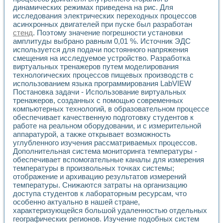
Применение LabVIEW для исследования течения в расши
динамических режимах приведена на рис. Для
Создание виртуальной работы «Изучение магнитных свой
исследования электрических переходных процессов
асинхронных двигателей при пуске был разработан
Обратный маятник
стенд
. Поэтому значение погрешности установки
Устройство для изучения основ интерфейсов обмена по п
амплитуды выбрано равным 0,01 %. Источник ЭДС
Лабораторный практикум: изучение адиабатического расш
используется для подачи постоянного напряжения
Стенд для исследования электрических переходных харак
смещения на исследуемое устройство. Разработка
Система статистической обработки результатов измерите
виртуальных тренажеров путем моделирования
Автоматизация лазерно-плазменных измерений с помощ
технологических процессов пищевых производств с
Модельно-измерительный комплекс. Назначение. Состав.
использованием языка программирования LabVIEW
Использование технологий NATIONAL INSTRUMENTS для с
Постановка задачи - Использование виртуальных
тренажеров, созданных с помощью современных
Учебный практикум "Спектральный и корреляционный ана
компьютерных технологий, в образовательном процессе
Учебный стенд для исследования принципа действия унив
обеспечивает качественную подготовку студентов к
Оборудование и программное обеспечение учебных лабор
работе на реальном оборудовании, и с измерительной
Виртуальный лабораторный практикум для изучения техн
аппаратурой, а также открывает возможность
Управление роботом ТУР-10 средствами LabVIEW
углубленного изучения рассматриваемых процессов.
Аппаратно-программный комплекс для исследования АЧХ 
Дополнительная система мониторинга температуры -
Автоматизированный дистанционный лабораторный практи
обеспечивает вспомогательные каналы для измерения
Исследование возможности реставрации одномерных сигн
температуры в произвольных точках системы;
Использование технологий NATIONAL INSTRUMENTS в оп
отображение и архивацию результатов измерений
температуры. Снижаются затраты на организацию
Разработка модификаций алгоритма полигармонической э
доступа студентов к лабораторным ресурсам, что
Учебный стенд для исследования принципа действия унив
особенно актуально в нашей стране,
Виртуальная система поддержки принимаемых решений в
характеризующейся большой удаленностью отдельных
Преемственность дисциплин «Моделирование систем» и «
географических регионов. Изучение подобных систем