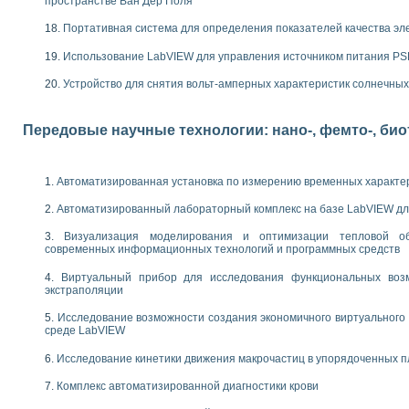
пространстве Ван Дер Поля
следования электрических характеристик газоразрядных и люминесцентных 
по информационно-измерительным системам (ИИС)
Портативная система для определения показателей качества эл
тотных характеристик на основе использования звуковой карты ПК
 основам теории Коммутации
Использование LabVIEW для управления источником питания P
бораторной работы «Имитационное моделирование погрешностей канала из
Устройство для снятия вольт-амперных характеристик солнечны
электротехнике в среде LabVIEW
х национального проекта «Образование» технологий NATIONAL INSTRUMENTS 
ти решателей обыкновенных дифференциальных уравнений инструментальн
Передовые научные технологии: нано-, фемто-, би
абораторных практикумов на кафедре информационных систем МИРЭА
ва образования и подготовки преподавателей для работы в ИКТ насыщенно
рного практикума по электронике кафедры информационных систем МИРЭА
Автоматизированная установка по измерению временных характе
оратории по электротехнике в среде MULTISIM
Автоматизированный лабораторный комплекс на базе LabVIEW дл
итмы частотного анализа для LabWindows/CVI и LabVIEW
центра «Технологии NATIONAL INSTRUMENTS» в ростовском колледже связи 
Визуализация моделирования и оптимизации тепловой о
ой программе «Прикладная физика и физическая информатика» инновационно
современных информационных технологий и программных средств
елей постоянного тока
Виртуальный прибор для исследования функциональных возм
формирования электромагнитного поля для испытаний изделий авионики
экстраполяции
 курсу ИИС на базе оборудования NI CompactDAQ
Исследование возможности создания экономичного виртуального
ституты
среде LabVIEW
Исследование кинетики движения макрочастиц в упорядоченных 
Комплекс автоматизированной диагностики крови