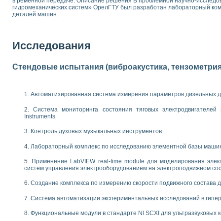
в ременной передаче. Описание решения В проблемной научно-исслед
гидромеханических систем» ОрелГТУ был разработан лабораторный ком
 выпадения осадка в реальном времени
деталей машин.
лы цвета модели CIE L*a*b с использованием LabVIEW
льтамперных характеристик солнечных элементов и модулей
еометрического анализа в медицинской эндоскопии
Исследования
билизации
ощью программно - аппаратного комплекса NI - Motion
плывающих газовых пузырьков по данным эхолокационного зондирования с 
Стендовые испытания (виброакустика, тензометрия и
онным тиристорным электроприводом
AL INSTRUMENTS для автоматизации процесса очистки сточных вод в мемб
Автоматизированная система измерения параметров дизельных д
нного стенда для исследования плазменных процессов синтеза нанопорошко
Система мониторинга состояния тяговых электродвигателей э
рентгеновской диагностики плазмы
Instruments
электронные дифракционные датчики малых перемещений и колебаний
электрических свойств сегнетоэлектриков методом тепловых шумов
Контроль духовых музыкальных инструментов
ждения и развития дефектов в растущем монокристалле карбида кремния на
Лабораторный комплекс по исследованию элементной базы маши
й импедансный томограф на базе платы сбора данных PCI 6052E
характеризации механических свойств материалов в наношкале
Применение LabVIEW real-time module для моделирования элек
овании металлообрабатывающих станков
систем управления электрооборудованием на электроподвижном со
Создание комплекса по измерению скорости подвижного состава 
ких процессов получения дисперсных продуктов на основе виртуальных при
ческого зрения для контроля образцов
Система автоматизации экспериментальных исследований в гипер
ных переходных процессов при коротких замыканиях в узлах электрических н
Функциональные модули в стандарте Nl SCXI для ультразвуковых
зработке обучающих информационных систем и тренажеров для персонала 