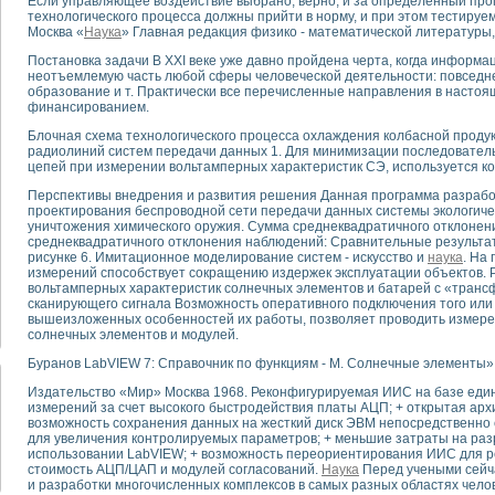
Если управляющее воздействие выбрано, верно, и за определенный про
технологического процесса должны прийти в норму, и при этом тестиру
Москва «
Наука
» Главная редакция физико - математической литературы,
тика, тензометрия и т.п.)
Постановка задачи В XXI веке уже давно пройдена черта, когда информа
а измерения параметров дизельных двигателей типа В-46
неотъемлемую часть любой сферы человеческой деятельности: повседне
ия тяговых электродвигателей электровоза на базе устройств National Instr
образование и т. Практически все перечисленные направления в насто
ных инструментов
финансированием.
исследованию элементной базы машин
Блочная схема технологического процесса охлаждения колбасной продук
me module для моделирования электромагнитных процессов с целью отладки
радиолиний систем передачи данных 1. Для минимизации последовател
цепей при измерении вольтамперных характеристик СЭ, используется ко
рению скорости подвижного состава для тренажера машиниста состава
ериментальных исследований в гиперзвуковых аэродинамических трубах
Перспективы внедрения и развития решения Данная программа разрабо
андарте Nl SCXI для ультразвуковых контрольно-измерительных систем
проектирования беспроводной сети передачи данных системы экологиче
уничтожения химического оружия. Сумма среднеквадратичного отклонен
в дефектоскопии сварных швов металлоконструкций
среднеквадратичного отклонения наблюдений: Сравнительные результа
 машинного зрения в составе системы управления движением экраноплана
рисунке 6. Имитационное моделирование систем - искусство и
наука
. На
е системы для лабораторных испытаний материалов методом акустической
измерений способствует сокращению издержек эксплуатации объектов. Р
вольтамперных характеристик солнечных элементов и батарей с «тра
й комплекс аппаратуры для определения тепловых и электрических характе
сканирующего сигнала Возможность оперативного подключения того или и
очих процессов ДВС в динамических режимах
вышеизложенных особенностей их работы, позволяет проводить измере
солнечных элементов и модулей.
никации
иний систем передачи данных
Буранов LabVIEW 7: Справочник по функциям - М. Солнечные элементы» 
плекс для исследования АЧХ и ФЧХ активных фильтров
Издательство «Мир» Москва 1968. Реконфигурируемая ИИС на базе еди
стенд для исследования параметров двухполюсников резонансным методом
измерений за счет высокого быстродействия платы АЦП; + открытая арх
тров операционных усилителей с применением аппаратно-программных ср
возможность сохранения данных на жесткий диск ЭВМ непосредственно 
для увеличения контролируемых параметров; + меньшие затраты на раз
тель на основе цифровой обработки выборок мгновенных значений
использовании LabVIEW; + возможность переориентирования ИИС для ре
ния выравнивания электрических каналов
стоимость АЦП/ЦАП и модулей согласований.
Наука
Перед учеными сейча
ния компенсации эхо-сигналов
и разработки многочисленных комплексов в самых разных областях чело