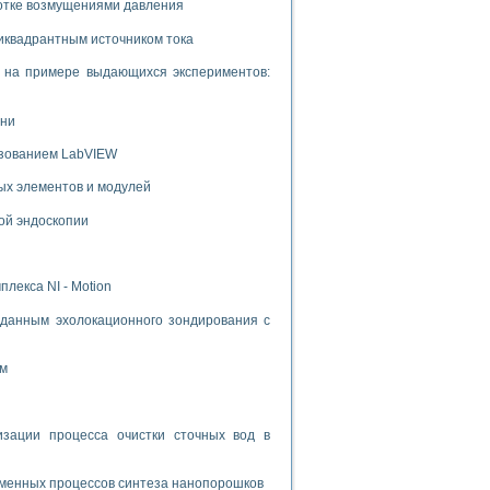
ботке возмущениями давления
иквадрантным источником тока
и на примере выдающихся экспериментов:
ени
ьзованием LabVIEW
ых элементов и модулей
ой эндоскопии
лекса NI - Motion
данным эхолокационного зондирования с
ом
ации процесса очистки сточных вод в
зменных процессов синтеза нанопорошков