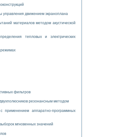
дств с использованием языка программирования LabVIEW
локонструкций
мы управления движением экраноплана
таний материалов методом акустической
W для моделирования типовых химико-технологических процессов
 исследования средств измерения температуры
пределения тепловых и электрических
ированного карбида кремния (A-SIC:H)
 режимах
агрузок
ммы направленности
ктивных фильтров
 пищевой инженерии
 двухполюсников резонансным методом
жах
с применением аппаратно-программных
неров-неэлектриков
орных комплексов» на основе Multisim
выборок мгновенных значений
алов
чин