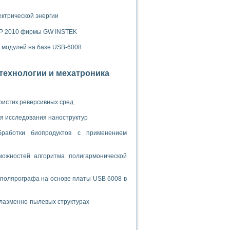
ламп
ектрической энергии
SP 2010 фирмы GW INSTEK
мерения температуры» в среде LabVIEW
х модулей на базе USB-6008
в Нижегородском госуниверситете им. Н.И. Лобачевского
ых систем моделирования
отехнологии и мехатроника
й среде
ристик реверсивных сред
я исследования наноструктур
и информатики
бработки биопродуктов с применением
го образовательного проекта РУДН
ожностей алгоритма полигармонической
 полярографа на основе платы USB 6008 в
плазменно-пылевых структурах