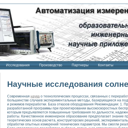
Исследования
Производство
Партнеры
Контакты
Научные исследования солн
Современная
наука
о технологических процессах, связанных с перерабо
большинстве случаев экспериментальные методы, базирующиеся на под
тенд "Сигнал-USB"
и режимов переработки. База отказов оборудования Рекомендации: 1. 
 терапии Интроскан
разработанной программы при проектировании высокоскоростных беспр
которым предъявляются повышенные требования по дальности, надежно
работы. Качественное инженерное образование предполагает знание п
ерительная система
теоретических основ расчета, конструкторских решений, экспериментал
Сигнал-USB"
обработки опытных измерений технических параметров. Мы смогли реали
товой терапии серии СКАН