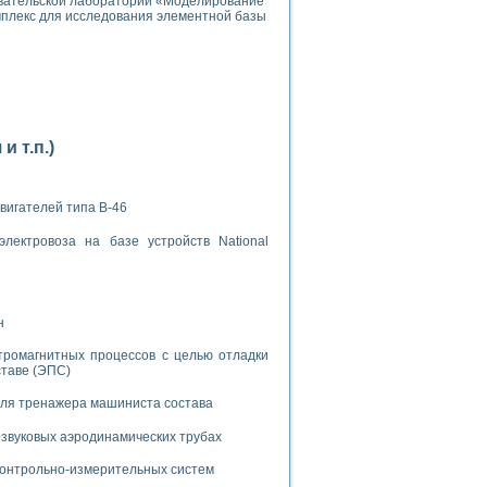
овательской лаборатории «Моделирование
плекс для исследования элементной базы
применением технологии виртуальных приборов
 т.п.)
ранном биореакторе
вигателей типа В-46
в
лектровоза на базе устройств National
 основе акустической эмиссии и лазерной интерферометрии
н
тромагнитных процессов с целью отладки
ставе (ЭПС)
для тренажера машиниста состава
боров
звуковых аэродинамических трубах
агрузок
 контрольно-измерительных систем
химических предприятий