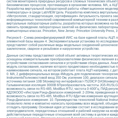
систем мониторинга природных ресурсов и сложных технических объект
для математического моделирования сверхширокополосного стробоскопическ
биохимических процессов, протекающих в организме человека. МА, а АЦ
оздания измерителя ВАХ фотоэлементов на базе виртуальных средств изме
Разработка виртуальной лабораторной работы «Имитационное моделир
ие генератора сигналов - имитатора джиттера и измерителя параметров д
температуры» в среде LabVIEW Цель: Разработка комплекса виртуальн
«Метрология, стандартизация, сертификация» Актуальность проекта за
нтальное исследование линейных антенн и антенных решеток в учебной ла
информационных технологий современной компьютерной техники в разли
ского модуля с высоким разрешением для создания SPICE- модели импульсн
виртуальные лабораторные работы, разработка которых возможна на б
ого радиолокационного сигнала и его FFT анализ в программной среде Lab V
сменить проведение лабораторных занятий на физических лабораторны
компьютерных классах. Princeton, New Jersey: Princeton University Press, 1
я уравнений состояния для исследования переходных процессов в среде L
ки для устройства сбора данных NI USB-6009
Рисунок 6 - Схема реконфигурируемой ИИС на базе единой платы АЦП 
элементной базы машин 4. Экспериментальная установка по исследова
ного стенда для измерения относительного остаточного электросопротивле
представляет собой различные виды модельных соединений шпоночное, 
для построения картины возбуждения комбинационных колебаний в простра
заклепочное, сварное и резьбовое и нагрузочное устройство.
ределения показателей качества электрической энергии
Данные системы представляют собой объект активных теоретических ис
 управления источником питания PSP 2010 фирмы GW INSTEK
оснащены измерительными преобразователями физического явления в и
т-амперных характеристик солнечных модулей на базе USB-6008
устройствами согласования сигналов и устройствами сбора данных. Анал
модуль согласования, наличие которого продиктовано необходимостью пр
 нано-, фемто-, биотехнологии и мехатроника
наименованию сигнала, на котором работает плата АЦП например, с дат
вка по измерению временных характеристик реверсивных сред
0. МА, 2 дифференциальных входа 4Модуль для подключения тензорезис
торный комплекс на базе LabVIEW для исследования наноструктур
InstrumentsПолномостовой вход 350 Ом, усиление 100, диапазон сигнала
источника питания 10В 5Конвертер интерфейсов I-7520ICP DASКонверт
я и оптимизации тепловой обработки биопродуктов с применением совреме
Гальваническая изоляция 3000В 6Преобразователь частоты JG5-RUSLG „
следования функциональных возможностей алгоритма полигармонической эк
возможность связи по RS-485, ModBus-RTU; частота 0-400Гц; ПИД-регу
оздания экономичного виртуального полярографа на основе платы USB 6008
КД20КOOO «Инструм Рэнд»Диапазон измерений: 2-20Нм, приведенная по
возможность связи по RS-485, ModBus-RTU 8Датчик измерения крутящ
жения макрочастиц в упорядоченных плазменно-пылевых структурах
Рэнд»Диапазон измерения: 10. Преимущества технологий National Instr
й диагностики крови
позволило легко и компактно написать программы всех модулей, объедин
йств дисперсных продуктов при обработке возмущениями давления
отладить программу. Основная идея установки состоит в исследовании 
электродвигателя, передаточных отношений и рабочей нагрузки на коэф
ния сверхпроводящим соленоидом с биквадрантным источником тока
действительные передаточные отношения всей системы в целом и каждог
 курсе экспериментальной физики на примере выдающихся экспериментов: с