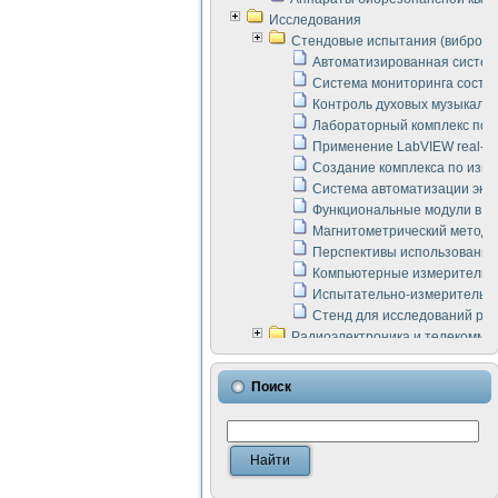
Исследования
Стендовые испытания (виброакус
Автоматизированная систем
Система мониторинга состоян
Контроль духовых музыкаль
Лабораторный комплекс по 
Применение LabVIEW real-ti
Создание комплекса по изме
Система автоматизации эксп
Функциональные модули в ст
Магнитометрический метод 
Перспективы использования
Компьютерные измерительны
Испытательно-измерительны
Стенд для исследований раб
Радиоэлектроника и телекомму
LabVIEW в расчетах радиол
Аппаратно-программный ком
Поиск
Виртуальный лабораторный 
Измерение шумовых параме
Измерительный преобразова
Инструменты для исследова
Инструменты для исследова