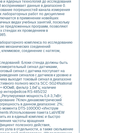
ов и ядерных технологий до исследования
ого осциллографа и исследования методов расширения его полосы пропуска
П воспринимает данные в диапазоне 0.
рений
ование погрешностей канала измерения
життера
ых лабораторных работ по дисциплине
ключается в применении новейших
боратории средствами LabVIEW
чных видах учебных занятий, поскольку
ого сигнала
азе предложенных программ, позволяют
IEW 7.1
х стендах их проведением в
985.
abVIEW
лабораторного комплекса по исследованию
нию механических соединений
ния (RRR) сверхпроводников
клеммовое, соединение с натягом,
нстве Ван Дер Поля
следований. Блоки стенда должны быть
змерительный сигнал датчиками,
оговый сигнал с датчика поступает на
иведения сигналов с датчиков к уровню и
чика выходит токовый сигнал в диапазоне
тивного полного моста SCC-SG24National
 +-ЮОмВ, фильтр 1,6кГц; наличие
ер интерфейсов RS-485/232
нных информационных технологий и программных средств
Регулируемая мощность 0,4-3,7кВт;
страполяции
лирование 7Ключ динамометрический
 в среде LabVIEW
грешность в данном диапазоне: 2%;
его момента DTS-100OOO «Инструм
uments Использование пакета LabVIEW
ить их в единый комплекс и быстро
влияния частоты вращения
фициент полезного действия,
о узла в отдельности, а также скольжение
амоорганизованная критичность