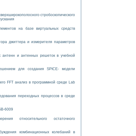
спользованием графической среды программирования LabVIEW
сверхширокополосного стробоскопического
пускания
 устройства по интерфейсу RS232
лементов на базе виртуальных средств
тора джиттера и измерителя параметров
х антенн и антенных решеток в учебной
орного практикума
решением для создания SPICE- модели
ческих монокристаллов
его FFT анализ в программной среде Lab
едования переходных процессов в среде
лы»
экстраполяции
SB-6009
рения относительного остаточного
тв управления»
буждения комбинационных колебаний в