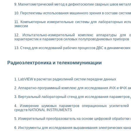
енажеров путем моделирования технологических процессов пищевых произво
Магнитометрический метод в дефектоскопии сварных швов метал
изации и защиты ускорителя ЛУЭ-200
равления процессом цементирования нефтегазовых скважин
Перспективы использования машинного зрения в составе систе
азовой среды специальной барокамеры
Компьютерные измерительные системы для лабораторных испы
еспечения с использованием среды графического программирования LabVIE
эмиссии
NATIONAL INSTRUMENTS при разработке автоматизированного комплекса для
енной термотрансферной маркировки изделий
Испытательно-измерительный комплекс аппаратуры для о
характеристик и параметров силовых полупроводниковых приборов
ких исследований на базе LabVIEW
танса для исследова¬ния электрофизических свойств аморфного гидрогениз
Стенд для исследований рабочих процессов ДВС в динамических
ных переходных процессов при коротких замыканиях в узлах электрических н
ктрических переходных характеристик асинхронных двигателей при пуске
арных швов на базе технологий фирмы NATIONAL INSTRUMENTS
Радиоэлектроника и телекоммуникации
применением неиндустриальных камер в производственных условиях
и эффективности систем управления в интегрированных средах
ебные стенды
LabVIEW в расчетах радиолиний систем передачи данных
го стенда по измерению профиля зеркальной антенны и построению диагра
Аппаратно-программный комплекс для исследования АЧХ и ФЧХ а
торные комплексы для вузов, осуществляющих подготовку специалистов по
следования нелинейных резистивных цепей
Виртуальный лабораторный стенд для исследования параметров
приборов в процесе изучения специальных дисциплин в технических коллед
Измерение шумовых параметров операционных усилителей 
LECTRONICS WORKBENCH-MULTISIM для электротехнической подготовки инже
средств NATIONAL INSTRUMENTS
 дисциплине «Цифровые вычислительные устройства и микропроцессоры приб
 ИНС на основе LabVIEW
Измерительный преобразователь на основе цифровой обработки 
 основам теории коммутации
Инструменты для исследования выравнивания электрических кан
IEW для создания лабораторного практикума по измерениям магнитных вели