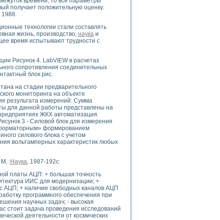
межуток времени, то все параметры
емый получает положительную оценку.
 1988.
ционные технологии стали составлять
вная жизнь, производство,
наука
и
uments
ящее время испытывают трудности с
ции Рисунок 4. LabVIEW в расчетах
 систем управления электрооборудованием на электроподвижном составе (Э
ьного сопротивления соединительных
нтактный блок рис.
тана на стадии предварительного
ского мониторинга на объекте
ия результата измерений: Сумма
ты для данной работы представлены на
 предприятиях ЖКХ автоматизация
 эмиссии
исунок 3 - Силовой блок для измерения
нсформаторным» формированием
ристик и параметров силовых полупроводниковых приборов
ного силового блока с учетом
ния вольтамперных характеристик любых
М, :
Наука
, 1987-192с.
ной платы АЦП: + большая точность
итектура ИИС для модернизации; +
едств NATIONAL INSTRUMENTS
с АЦП; + наличие свободных каналов АЦП
работку программного обеспечения при
шения научных задач; - высокая
с стоит задача проведения исследований
веческой деятельности от космических