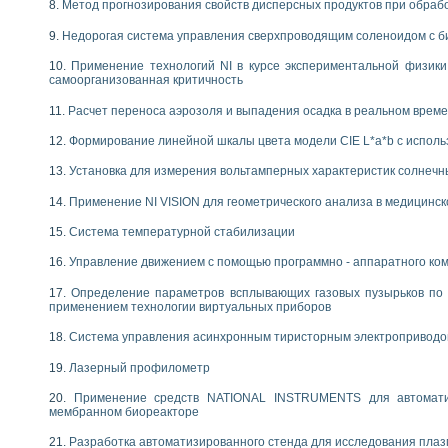
Метод прогнозирования свойств дисперсных продуктов при обра
Недорогая система управления сверхпроводящим соленоидом с б
Применение технологий NI в курсе экспериментальной физик
самоорганизованная критичность
Расчет переноса аэрозоля и выпадения осадка в реальном врем
Формирование линейной шкалы цвета модели CIE L*a*b с испол
Установка для измерения вольтамперных характеристик солнечн
Применение NI VISION для геометрического анализа в медицинск
Система температурной стабилизации
Управление движением с помощью программно - аппаратного комп
Определение параметров всплывающих газовых пузырьков по 
применением технологии виртуальных приборов
Система управления асинхронным тиристорным электропривод
Лазерный профилометр
Применение средств NATIONAL INSTRUMENTS для автоматиз
мембранном биореакторе
Разработка автоматизированного стенда для исследования пла