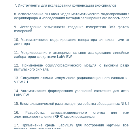
следования течения в расширяющемся канале
Инструменты для исследования компенсации эхо-сигналов
ты «Изучение магнитных свойств ферромагнетиков. Петля гистерезиса» с и
Использование NI LabVIEW для математического моделирования 
осциллографа и исследования методов расширения его полосы про
нов интерфейсов обмена по протоколам RS232 и GPIB / имитатор оконечного
учение адиабатического расширения газов
Исследовние возможности создания измерителя ВАХ фотоэ
ктрических переходных характеристик асинхронных двигателей при пуске
измерений
аботки результатов измерительного экспримента
Математическое моделирование генератора сигналов - имита
азменных измерений с помощью LabVIEW
джиттера
мплекс. Назначение. Состав. Возможности
Моделирование и экспериментальное исследование линейны
NATIONAL INSTRUMENTS для создания систем автоматизированного лаборат
лаборатории средствами LabVIEW
альный и корреляционный анализ"
ания принципа действия универсального цифрового вольтметра
Применение осциллографического модуля с высоким раз
е обеспечение учебных лабораторных стендов
импульсного сигнала
практикум для изучения технологии выращивания полупроводниковых и опти
Симуляция отклика импульсного радиолокационного сигнала и 
 средствами LabVIEW
VIEW 7.1
плекс для исследования АЧХ и ФЧХ активных фильтров
Автоматизация формирования уравнений состояния для иссл
ционный лабораторный практикум по курсу «радиотехнические цепи и сигна
LabVIEW
реставрации одномерных сигналов на основе алгоритма полигармонической 
NATIONAL INSTRUMENTS в операционной системе LINUX
Блок гальванической развязки для устройства сбора данных NI U
горитма полигармонической экстраполяции в среде LabVIEW
Разработка автоматизированного стенда для изме
ания принципа действия универсального цифрового вольтметра
электросопротивления (RRR) сверхпроводников
ржки принимаемых решений в среде LabVIEW
 «Моделирование систем» и «Автоматизация проектирования систем и средс
Применение среды LabVIEW для построения картины воз