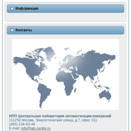
Использование NI LabVIEW для математического моделир
Исследовние возможности создания измерителя ВАХ фото
Информация
Математическое моделирование генератора сигналов - и
Моделирование и экспериментальное исследование линей
Применение осциллографического модуля с высоким разр
Симуляция отклика импульсного радиолокационного сигнал
Контакты
Автоматизация формирования уравнений состояния для и
Блок гальванической развязки для устройства сбора данн
Разработка автоматизированного стенда для измерения о
Применение среды LabVIEW для построения картины возб
Портативная система для определения показателей качес
Использование LabVIEW для управления источником пит
Устройство для снятия вольт-амперных характеристик со
Передовые научные технологии: нано-, фемто-, биотехнологи
Автоматизированная установка по измерению временных 
Автоматизированный лабораторный комплекс на базе Lab
Визуализация моделирования и оптимизации тепловой об
Виртуальный прибор для исследования функциональных в
Исследование возможности создания экономичного виртуа
Исследование кинетики движения макрочастиц в упорядо
Комплекс автоматизированной диагностики крови
НПП Центральная лаборатория автоматизации измерений
Метод прогнозирования свойств дисперсных продуктов п
111250 Москва, Энергетическая улица, д.7, офис 311
Недорогая система управления сверхпроводящим соленои
(495) 134-03-49
E-mail:
info@lab-centre.ru
Применение технологий NI в курсе экспериментальной фи