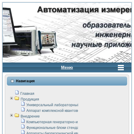
Меню
Навигация
Главная
Продукция
Универсальный лабораторный стенд "Сигнал-USB"
Аппарат комплексной квантовой терапии Интроскан
Внедрение
Компьютерная генераторно-измерительная система
Функциональные блоки стенда "Сигнал-USB"
Аппараты биорезонансной квантовой терапии серии СКАН