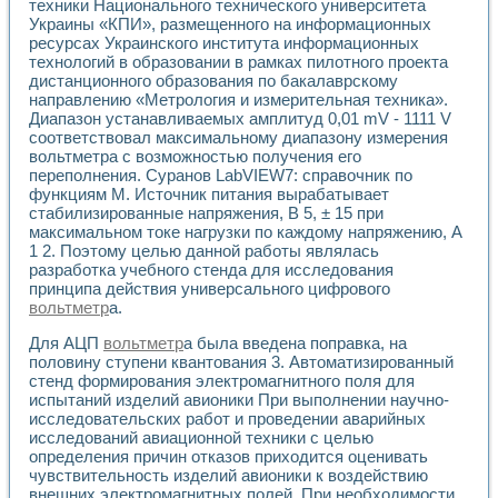
техники Национального технического университета
Применение LabVIEW для исследования течения в расши
Украины «КПИ», размещенного на информационных
Создание виртуальной работы «Изучение магнитных свой
ресурсах Украинского института информационных
Обратный маятник
технологий в образовании в рамках пилотного проекта
Устройство для изучения основ интерфейсов обмена по п
дистанционного образования по бакалаврскому
Лабораторный практикум: изучение адиабатического расш
направлению «Метрология и измерительная техника».
Диапазон устанавливаемых амплитуд 0,01 mV - 1111 V
Стенд для исследования электрических переходных харак
соответствовал максимальному диапазону измерения
Система статистической обработки результатов измерите
вольтметра с возможностью получения его
Автоматизация лазерно-плазменных измерений с помощ
переполнения. Суранов LabVIEW7: справочник по
Модельно-измерительный комплекс. Назначение. Состав.
функциям М. Источник питания вырабатывает
Использование технологий NATIONAL INSTRUMENTS для с
стабилизированные напряжения, В 5, ± 15 при
Учебный практикум "Спектральный и корреляционный ана
максимальном токе нагрузки по каждому напряжению, А
Учебный стенд для исследования принципа действия унив
1 2. Поэтому целью данной работы являлась
Оборудование и программное обеспечение учебных лабор
разработка учебного стенда для исследования
Виртуальный лабораторный практикум для изучения техн
принципа действия универсального цифрового
вольтметр
а.
Управление роботом ТУР-10 средствами LabVIEW
Аппаратно-программный комплекс для исследования АЧХ 
Для АЦП
вольтметр
а была введена поправка, на
Автоматизированный дистанционный лабораторный практи
половину ступени квантования 3. Автоматизированный
Исследование возможности реставрации одномерных сигн
стенд формирования электромагнитного поля для
Использование технологий NATIONAL INSTRUMENTS в оп
испытаний изделий авионики При выполнении научно-
Разработка модификаций алгоритма полигармонической э
исследовательских работ и проведении аварийных
Учебный стенд для исследования принципа действия унив
исследований авиационной техники с целью
определения причин отказов приходится оценивать
Виртуальная система поддержки принимаемых решений в
чувствительность изделий авионики к воздействию
Преемственность дисциплин «Моделирование систем» и «
внешних электромагнитных полей. При необходимости