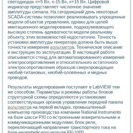
светодиодах «+5 В», «-15 В», «+15 В». Цифровой
индикатор представляет численное значение
амплитуды сигнала. На сегодняшний день некоторые
SCADA-системы позволяют реализовывать упрощенные
модели объектов управления, однако для целей
имитационного моделирования, подразумевающего
высокую степень адекватности модели реальному
объекту, этих возможностей недостаточно. Точность
установки амплитуды генератора должна быть выше
точности измерения
вольтметр
а. Техническое описание
и инструкция по эксплуатации. В настоящей работе
описывается стенд для автоматизированного измерения
электросопротивления и относительного остаточного
электросопротивления образцов сверхпроводящих
ниобий-титановых, ниобий-оловянных и медных
проводов.
Результаты моделирования поступают в LabVIEW тем
же способом. Параметры и режимы работы блоков
структурной схемы определяются установками
соответствующих органов управления передней панели
вольтметр
а на первой вкладке. промышленный
компьютер производства компании National Instruments
на базе шасси PXI со встроенными измерительными и
коммуникационными модулями; блок реле,
переключающий направление транспортного тока на
базе интерфейсного модуля FP-1000.