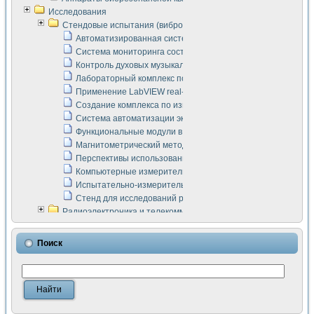
Исследования
Стендовые испытания (виброакустика, тензометрия и т.п.)
Автоматизированная система измерения параметров дизе
Система мониторинга состояния тяговых электродвигателей
Контроль духовых музыкальных инструментов
Лабораторный комплекс по исследованию элементной ба
Применение LabVIEW real-time module для моделирования
Создание комплекса по измерению скорости подвижного с
Система автоматизации экспериментальных исследований 
Функциональные модули в стандарте Nl SCXI для ультраз
Магнитометрический метод в дефектоскопии сварных шво
Перспективы использования машинного зрения в составе
Компьютерные измерительные системы для лабораторных
Испытательно-измерительный комплекс аппаратуры для о
Стенд для исследований рабочих процессов ДВС в динам
Радиоэлектроника и телекоммуникации
LabVIEW в расчетах радиолиний систем передачи данных
Аппаратно-программный комплекс для исследования АЧХ 
Поиск
Виртуальный лабораторный стенд для исследования пар
Измерение шумовых параметров операционных усилител
Измерительный преобразователь на основе цифровой обр
Инструменты для исследования выравнивания электричес
Инструменты для исследования компенсации эхо-сигнало