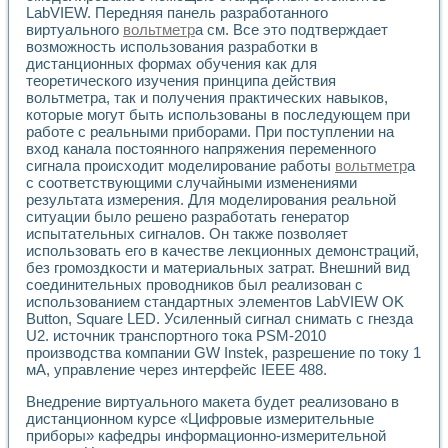
Разработка виртуальных тренажеров путем моделировани
LabVIEW. Передняя панель разработанного
Система блокировок, сигнализации и защиты ускорителя 
виртуального
вольтметр
а см. Все это подтверждает
Система сбора данных и управления процессом цементир
возможность использования разработки в
Управление температурой газовой среды специальной ба
дистанционных формах обучения как для
Разработка программного обеспечения с использованием
теоретического изучения принципа действия
вольтметра, так и получения практических навыков,
Использование технологий NATIONAL INSTRUMENTS при ра
которые могут быть использованы в последующем при
Оборудование для промышленной термотрансферной мар
работе с реальными приборами. При поступлении на
Автоматизация реометрических исследований на базе La
вход канала постоянного напряжения переменного
Применение измерителя иммитанса для исследова¬ния эле
сигнала происходит моделирование работы
вольтметр
а
Исследование электромагнитных переходных процессов при
с соответствующими случайными изменениями
Стенд для исследования электрических переходных харак
результата измерения. Для моделирования реальной
Автоматизация контроля сварных швов на базе техноло
ситуации было решено разработать генератор
Измерительный контроль с применением неиндустриальны
испытательных сигналов. Он также позволяет
использовать его в качестве лекционных демонстраций,
Моделирование надежности и эффективности систем упра
без громоздкости и материальных затрат. Внешний вид
Лабораторные практикумы и учебные стенды
соединительных проводников был реализован с
Автоматизация лабораторного стенда по измерению проф
использованием стандартных элементов LabVIEW OK
Автоматизированные лабораторные комплексы для вузов,
Button, Square LED. Усиленный сигнал снимать с гнезда
Виртуальный прибор для исследования нелинейных рези
U2. источник транспортного тока PSM-2010
Использование виртуальных приборов в процесе изучения
производства компании GW Instek, разрешение по току 1
Использование программ ELECTRONICS WORKBENCH-MULTI
мА, управление через интерфейс IEEE 488.
Лабораторный практикум по дисциплине «Цифровые вычис
Внедрение виртуального макета будет реализовано в
Лабораторный практикум по ИНС на основе LabVIEW
дистанционном курсе «Цифровые измерительные
Лабораторный практикум по основам теории коммутации
приборы» кафедры информационно-измерительной
Опыт использования NI LabVIEW для создания лабораторн