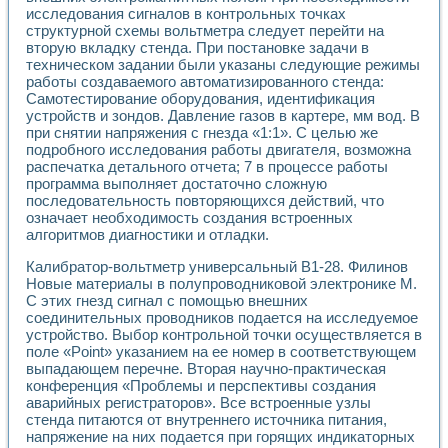
Универсальный стенд для исследования электрических ха
исследования сигналов в контрольных точках
Лабораторные практикумы по информационно-измерител
структурной схемы вольтметра следует перейти на
Виртуальный измеритель частотных характеристик на осн
вторую вкладку стенда. При постановке задачи в
Лабораторный практикум по основам теории Коммутации
техническом задании были указаны следующие режимы
Разработка виртуальной лабораторной работы «Имитаци
работы создаваемого автоматизированного стенда:
Виртуальные практикумы по электротехнике в среде LabV
Самотестирование оборудования, идентификация
Из опыта внедрения в рамках национального проекта «Об
устройств и зондов. Давление газов в картере, мм вод. В
при снятии напряжения с гнезда «1:1». С целью же
Исследование эффективности решателей обыкновенных 
подробного исследования работы двигателя, возможна
Опыт разработки LabVIEW лабораторных практикумов н
распечатка детального отчета; 7 в процессе работы
Проблемы повышения качества образования и подготовки
программа выполняет достаточно сложную
Развитие LabVIEW лабораторного практикума по электр
последовательность повторяющихся действий, что
Разработка виртуальной лаборатории по электротехнике 
означает необходимость создания встроенных
Усовершенствованные алгоритмы частотного анализа для
алгоритмов диагностики и отладки.
Об опыте работы учебного центра «Технологии NATIONAL
Калибратор-вольтметр универсальный В1-28. Филинов
Технологии NI в магистерской программе «Прикладная фи
Новые материалы в полупроводниковой электронике М.
Система диагностики двигателей постоянного тока
С этих гнезд сигнал с помощью внешних
Автоматизированный стенд формирования электромагнитн
соединительных проводников подается на исследуемое
Лабораторный практикум по курсу ИИС на базе оборудов
устройство. Выбор контрольной точки осуществляется в
Партнеры
поле «Point» указанием на ее номер в соответствующем
Академические и отраслевые институты
выпадающем перечне. Вторая научно-практическая
Учебные заведения
конференция «Проблемы и перспективы создания
Бизнес
аварийных регистраторов». Все встроенные узлы
Контакты
стенда питаются от внутреннего источника питания,
напряжение на них подается при горящих индикаторных