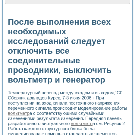
Расчет переноса аэрозоля и выпадения осадка в реально
Формирование линейной шкалы цвета модели CIE L*a*b с
Установка для измерения вольтамперных характеристик с
После выполнения всех
Применение NI VISION для геометрического анализа в ме
Система температурной стабилизации
необходимых
Управление движением с помощью программно - аппаратног
исследований следует
Определение параметров всплывающих газовых пузырьков
Система управления асинхронным тиристорным электроп
отключить все
Лазерный профилометр
Применение средств NATIONAL INSTRUMENTS для автомат
соединительные
Разработка автоматизированного стенда для исследован
Автоматизированный стенд рентгеновской диагностики п
проводники, выключить
Высокочувствительные оптоэлектронные дифракционные 
вольтметр и генератор
Установка для измерения диэлектрических свойств сегне
Исследование кинетики зарождения и развития дефектов 
Лабораторный электрический импедансный томограф на б
Температурный перепад между входом и выходом,°С0.
Микрозондовая система для характеризации механических
Сборник докладов Курск, 7-8 июня 2006 г. При
Метод траекторий в исследовании металлообрабатывающ
поступлении на вход канала постоянного напряжения
Промышленная автоматизация
переменного сигнала происходит моделирование работы
вольтметр
а с соответствующими случайными
Автоматизация технологических процессов получения дис
изменениями результата измерения. Передняя панель
Использование систем технического зрения для контроля
разработанного виртуального
вольтметр
а см. Рисунок 2
Исследование электромагнитных переходных процессов при
Работа каждого структурного блока была
Применение LabVIEW при разработке обучающих информа
смоделирована с помощью стандартных элементов