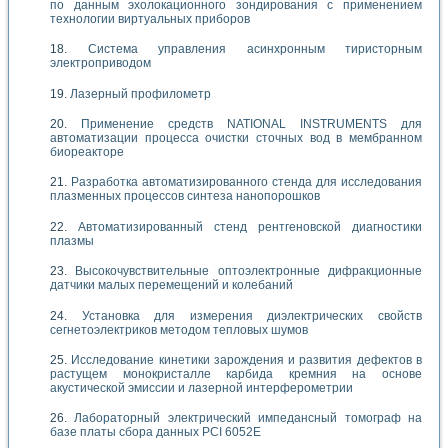
по данным эхолокационного зондирования с применением
технологии виртуальных приборов
Система управления асинхронным тиристорным
электроприводом
Лазерный профилометр
Применение средств NATIONAL INSTRUMENTS для
автоматизации процесса очистки сточных вод в мембранном
биореакторе
Разработка автоматизированного стенда для исследования
плазменных процессов синтеза нанопорошков
Автоматизированный стенд рентгеновской диагностики
плазмы
Высокочувствительные оптоэлектронные дифракционные
датчики малых перемещений и колебаний
Установка для измерения диэлектрических свойств
сегнетоэлектриков методом тепловых шумов
Исследование кинетики зарождения и развития дефектов в
растущем монокристалле карбида кремния на основе
акустической эмиссии и лазерной интерферометрии
Лабораторный электрический импедансный томограф на
базе платы сбора данных PCI 6052E