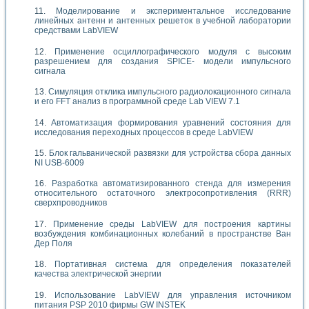
Моделирование и экспериментальное исследование
линейных антенн и антенных решеток в учебной лаборатории
средствами LabVIEW
Применение осциллографического модуля с высоким
разрешением для создания SPICE- модели импульсного
сигнала
Симуляция отклика импульсного радиолокационного сигнала
и его FFT анализ в программной среде Lab VIEW 7.1
Автоматизация формирования уравнений состояния для
исследования переходных процессов в среде LabVIEW
Блок гальванической развязки для устройства сбора данных
NI USB-6009
Разработка автоматизированного стенда для измерения
относительного остаточного электросопротивления (RRR)
сверхпроводников
Применение среды LabVIEW для построения картины
возбуждения комбинационных колебаний в пространстве Ван
Дер Поля
Портативная система для определения показателей
качества электрической энергии
Использование LabVIEW для управления источником
питания PSP 2010 фирмы GW INSTEK