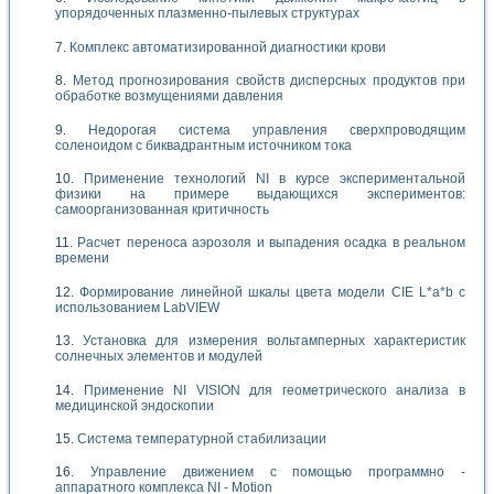
упорядоченных плазменно-пылевых структурах
Комплекс автоматизированной диагностики крови
Метод прогнозирования свойств дисперсных продуктов при
обработке возмущениями давления
Недорогая система управления сверхпроводящим
соленоидом с биквадрантным источником тока
Применение технологий NI в курсе экспериментальной
физики на примере выдающихся экспериментов:
самоорганизованная критичность
Расчет переноса аэрозоля и выпадения осадка в реальном
времени
Формирование линейной шкалы цвета модели CIE L*a*b с
использованием LabVIEW
Установка для измерения вольтамперных характеристик
солнечных элементов и модулей
Применение NI VISION для геометрического анализа в
медицинской эндоскопии
Система температурной стабилизации
Управление движением с помощью программно -
аппаратного комплекса NI - Motion