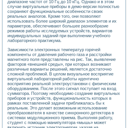
Разработка виртуальных тренажеров путем моделировани
диапазоне частот от 10 Гц до 10 кГц. Однако и в этом
случае виртуальные приборы в демо-версии полностью
Система блокировок, сигнализации и защиты ускорителя 
сохраняют функциональные особенности своих
Система сбора данных и управления процессом цементир
реальных аналогов. Кроме того, они позволяют
Управление температурой газовой среды специальной ба
использовать более широкий диапазон элементов и их
Разработка программного обеспечения с использованием
параметров, обеспечивают большее разнообразие
Использование технологий NATIONAL INSTRUMENTS при ра
режимов работы исследуемых устройств, вариантов
Оборудование для промышленной термотрансферной мар
индивидуальных заданий при выполнении учебного
Автоматизация реометрических исследований на базе La
лабораторного практикума.
Применение измерителя иммитанса для исследова¬ния эле
Зависимости электронных температур горячей
Исследование электромагнитных переходных процессов при
компоненты от давления рабочего газа и расстройки
Стенд для исследования электрических переходных харак
магнитного поля представлены на рис. Так, выявление
Автоматизация контроля сварных швов на базе техноло
факторов «внешней среды», при которых возникают
Измерительный контроль с применением неиндустриальны
различные варианты решений, является достаточно
Моделирование надежности и эффективности систем упра
сложной проблемой. В целом визуальное восприятие
Лабораторные практикумы и учебные стенды
виртуальной лабораторной работы идентично
Автоматизация лабораторного стенда по измерению проф
восприятию реальной электроустановки с физическим
Автоматизированные лабораторные комплексы для вузов,
оборудованием. После этого сигнал поступает на вход
сумматора. Поэтому необходимо создание виртуальных
Виртуальный прибор для исследования нелинейных рези
приборов и устройств, функциональность которых в
Использование виртуальных приборов в процесе изучения
рамках поставленной задачи приближалась бы к
Использование программ ELECTRONICS WORKBENCH-MULTI
реальным. Это делает возможным использование
Лабораторный практикум по дисциплине «Цифровые вычис
преобразователя в качестве синхронного детектора в
Лабораторный практикум по ИНС на основе LabVIEW
системах модуляционного приема. Выполняя работу,
Лабораторный практикум по основам теории коммутации
студент с помощью манипулятора «мышь» может
Опыт использования NI LabVIEW для создания лабораторн
включить источник электроэнергии, указав на