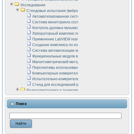
Исследования
Стендовые испытания (виброакустика, тензометрия и т.п.)
Автоматизированная система измерения параметров дизе
Система мониторинга состояния тяговых электродвигателей
Контроль духовых музыкальных инструментов
Лабораторный комплекс по исследованию элементной ба
Применение LabVIEW real-time module для моделирования
Создание комплекса по измерению скорости подвижного с
Система автоматизации экспериментальных исследований 
Функциональные модули в стандарте Nl SCXI для ультраз
Магнитометрический метод в дефектоскопии сварных шво
Перспективы использования машинного зрения в составе
Компьютерные измерительные системы для лабораторных
Испытательно-измерительный комплекс аппаратуры для о
Стенд для исследований рабочих процессов ДВС в динам
Радиоэлектроника и телекоммуникации
LabVIEW в расчетах радиолиний систем передачи данных
Аппаратно-программный комплекс для исследования АЧХ 
Поиск
Виртуальный лабораторный стенд для исследования пар
Измерение шумовых параметров операционных усилител
Измерительный преобразователь на основе цифровой обр
Инструменты для исследования выравнивания электричес
Инструменты для исследования компенсации эхо-сигнало