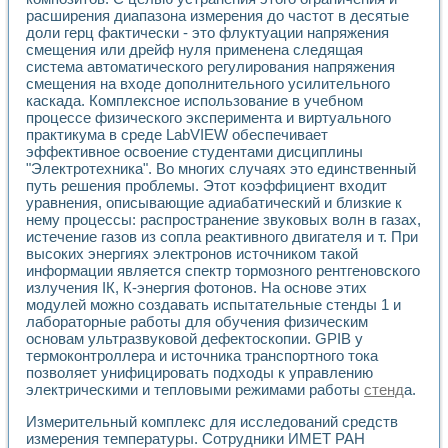
расширения диапазона измерения до частот в десятые
доли герц фактически - это флуктуации напряжения
смещения или дрейф нуля применена следящая
система автоматического регулирования напряжения
смещения на входе дополнительного усилительного
каскада. Комплексное использование в учебном
процессе физического эксперимента и виртуального
практикума в среде LabVIEW обеспечивает
эффективное освоение студентами дисциплины
"Электротехника". Во многих случаях это единственный
путь решения проблемы. Этот коэффициент входит
уравнения, описывающие адиабатический и близкие к
нему процессы: распространение звуковых волн в газах,
истечение газов из сопла реактивного двигателя и т. При
высоких энергиях электронов источником такой
информации является спектр тормозного рентгеновского
излучения IК, К-энергия фотонов. На основе этих
модулей можно создавать испытательные стенды 1 и
лабораторные работы для обучения физическим
основам ультразвуковой дефектоскопии. GPIB у
термоконтроллера и источника транспортного тока
позволяет унифицировать подходы к управлению
электрическими и тепловыми режимами работы
стенд
а.
Измерительный комплекс для исследований средств
измерения температуры. Сотрудники ИМЕТ РАН