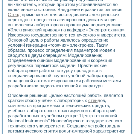
Применение LabVIEW для исследования течения в расши
выключатель, который при этом устанавливается во
Создание виртуальной работы «Изучение магнитных свой
включенное состояние. Внедрение и развитие решения
Стенд
применяется для исследования электрических
Обратный маятник
переходных процессов асинхронного двигателя при
Устройство для изучения основ интерфейсов обмена по п
выполнении лабораторного практикума по дисциплине
Лабораторный практикум: изучение адиабатического расш
«Электрический привод» на кафедре «Электротехника»
Стенд для исследования электрических переходных харак
Ижевского государственного технического университета.
Система статистической обработки результатов измерите
Основной целью работы являлось определение
Автоматизация лазерно-плазменных измерений с помощ
условий генерации «горячих» электронов. Таким
Модельно-измерительный комплекс. Назначение. Состав.
образом, процесс определения параметров модели
Использование технологий NATIONAL INSTRUMENTS для с
сводится к двум операциям: Моделирование;
Определение ошибки моделирования и коррекция
Учебный практикум "Спектральный и корреляционный ана
регулировка параметров модели. Практические
Учебный стенд для исследования принципа действия унив
лабораторные работы по курсу проводятся в
Оборудование и программное обеспечение учебных лабор
специализированной научно-учебной лаборатории,
Виртуальный лабораторный практикум для изучения техн
оснащенной автоматизированными рабочими местами
Управление роботом ТУР-10 средствами LabVIEW
разработчиков радиоэлектронной аппаратуры.
Аппаратно-программный комплекс для исследования АЧХ 
Автоматизированный дистанционный лабораторный практи
Описание решения Целью настоящей работы является
Исследование возможности реставрации одномерных сигн
краткий обзор учебных лабораторных
стенд
ов,
комплектов программных и технических средств,
Использование технологий NATIONAL INSTRUMENTS в оп
учебных лабораторных практикумов и лабораторий,
Разработка модификаций алгоритма полигармонической э
разработанных в учебном центре "Центр технологий
Учебный стенд для исследования принципа действия унив
National Instruments" Новосибирского государственного
Виртуальная система поддержки принимаемых решений в
технического университета. Создание устройства для
Преемственность дисциплин «Моделирование систем» и «
автоматического снятия вольт-амперной характеристики