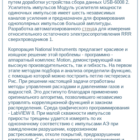
Универсальный стенд для исследования электрических ха
путем доработки устройства сбора данных USB-6008 2.
Лабораторные практикумы по информационно-измерител
Усилитель импульсов Модуль усилителя мощности
Виртуальный измеритель частотных характеристик на осн
одиночных импульсов имеет шесть независимых
каналов усиления и предназначен для формирования
Лабораторный практикум по основам теории Коммутации
однополярных импульсов большой амплитуды.
Разработка виртуальной лабораторной работы «Имитаци
Разработка автоматизированного
стенд
а для измерения
Виртуальные практикумы по электротехнике в среде LabV
относительного остаточного электросопротивления RRR
Из опыта внедрения в рамках национального проекта «Об
сверхпроводников 1.
Исследование эффективности решателей обыкновенных 
Опыт разработки LabVIEW лабораторных практикумов н
Корпорация National Instruments предлагает красивое и
Проблемы повышения качества образования и подготовки
изящное решение этой проблемы - программно -
Развитие LabVIEW лабораторного практикума по электр
аппаратный комплекс Motion, демонстрирующий как
высокую производительность, так и гибкость. На первом
Разработка виртуальной лаборатории по электротехнике 
этапе методом подбора и анализа определили функцию,
Усовершенствованные алгоритмы частотного анализа для
с помощью которой можно построить петлю гистерезиса
Об опыте работы учебного центра «Технологии NATIONAL
Рис. При решении настоящей задачи отработаны
Технологии NI в магистерской программе «Прикладная фи
методы управления расходами и давлениями газов и
Система диагностики двигателей постоянного тока
жидкостей. Это достигнуто благодаря применению
Автоматизированный стенд формирования электромагнитн
оригинального алгоритма, позволившего независимо
Лабораторный практикум по курсу ИИС на базе оборудов
управлять корреляционной функцией и законом
Партнеры
распределения. Среда графического программирования
- LabVIEW 8. При малой скважности импульсов
Академические и отраслевые институты
приросты трещины удается измерять по их
Учебные заведения
однозначному соответствию с импульсами АЭ при
Бизнес
замедленном разрушении, коррозионном
Контакты
растрескивании, отколе покрытий, предразрушении
композитов. С целью устранения этого ограничения и