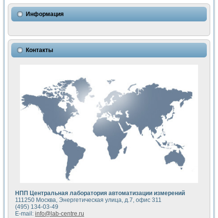
Использование NI LabVIEW для математического моделир
Исследовние возможности создания измерителя ВАХ фото
Информация
Математическое моделирование генератора сигналов - и
Моделирование и экспериментальное исследование линей
Применение осциллографического модуля с высоким разр
Симуляция отклика импульсного радиолокационного сигнал
Контакты
Автоматизация формирования уравнений состояния для и
Блок гальванической развязки для устройства сбора данн
Разработка автоматизированного стенда для измерения о
Применение среды LabVIEW для построения картины возб
Портативная система для определения показателей качес
Использование LabVIEW для управления источником пит
Устройство для снятия вольт-амперных характеристик со
Передовые научные технологии: нано-, фемто-, биотехнологи
Автоматизированная установка по измерению временных 
Автоматизированный лабораторный комплекс на базе Lab
Визуализация моделирования и оптимизации тепловой об
Виртуальный прибор для исследования функциональных в
Исследование возможности создания экономичного виртуа
Исследование кинетики движения макрочастиц в упорядо
Комплекс автоматизированной диагностики крови
НПП Центральная лаборатория автоматизации измерений
Метод прогнозирования свойств дисперсных продуктов п
111250 Москва, Энергетическая улица, д.7, офис 311
Недорогая система управления сверхпроводящим соленои
(495) 134-03-49
E-mail:
info@lab-centre.ru
Применение технологий NI в курсе экспериментальной фи