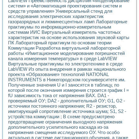
LabVIEW Преемственность дисциплин «Моделирование
систем» и «Автоматизация проектирования систем и
средств управления» Универсальный стенд для
исследования электрических характеристик
газоразрядных и люминесцентных ламп Лабораторные
практикумы по информационно-измерительным
системам ИИС Виртуальный измеритель частотных
характеристик на основе использования звуковой карты
ПК Лабораторный практикум по основам теории
Коммутации Разработка виртуальной лабораторной
работы «Имитационное моделирование погрешностей
канала измерения температуры» в среде LabVIEW
Виртуальные практикумы по электротехнике в среде
LabVIEW Из опыта внедрения в рамках национального
проекта «Образование» технологий NATIONAL
INSTRUMENTS в Нижегородском госуниверситете им.
Полученные значения U и I заносятся в таблицу, по
которой после окончания измерения строится график I =
fU зависимость тока от напряжения ВАХ. DA1 -
проверяемый ОУ; DA2 - дополнительный ОУ; G1, G2 -
источники постоянного напряжения; R2 - резистор,
имитирующий сопротивление источника шума; S1, S2 -
устройства коммутации ; В схеме предусмотрено
предотвращение ограничения выходного напряжения
дополнительного усилительного каскада из-за
напряжения смещения исследуемого ОУ. Что особо
актуально в системе дистанционного обучения, а также