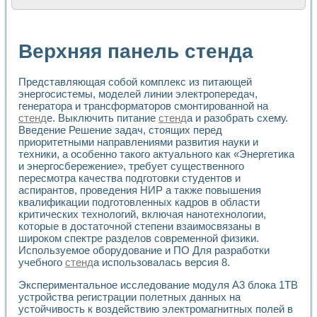
Расчет переноса аэрозоля и выпадения осадка в реально
Формирование линейной шкалы цвета модели CIE L*a*b с
Установка для измерения вольтамперных характеристик с
Верхняя панель стенда
Применение NI VISION для геометрического анализа в ме
Система температурной стабилизации
Управление движением с помощью программно - аппаратног
Представляющая собой комплекс из питающей
Определение параметров всплывающих газовых пузырьков
энергосистемы, моделей линии электропередач,
Система управления асинхронным тиристорным электроп
генератора и трансформаторов смонтированной на
стенд
е. Выключить питание
стенд
а и разобрать схему.
Лазерный профилометр
Введение Решение задач, стоящих перед
Применение средств NATIONAL INSTRUMENTS для автомат
приоритетными направлениями развития науки и
Разработка автоматизированного стенда для исследован
техники, а особенно такого актуального как «Энергетика
Автоматизированный стенд рентгеновской диагностики п
и энергосбережение», требует существенного
Высокочувствительные оптоэлектронные дифракционные 
пересмотра качества подготовки студентов и
Установка для измерения диэлектрических свойств сегне
аспирантов, проведения НИР а также повышения
Исследование кинетики зарождения и развития дефектов 
квалификации подготовленных кадров в области
Лабораторный электрический импедансный томограф на б
критических технологий, включая нанотехнологии,
Микрозондовая система для характеризации механических
которые в достаточной степени взаимосвязаны в
широком спектре разделов современной физики.
Метод траекторий в исследовании металлообрабатывающ
Используемое оборудование и ПО Для разработки
Промышленная автоматизация
учебного
стенд
а использовалась версия 8.
Автоматизация технологических процессов получения дис
Использование систем технического зрения для контроля
Экспериментальное исследование модуля A3 блока 1ТВ
Исследование электромагнитных переходных процессов при
устройства регистрации полетных данных на
Применение LabVIEW при разработке обучающих информа
устойчивость к воздействию электромагнитных полей в