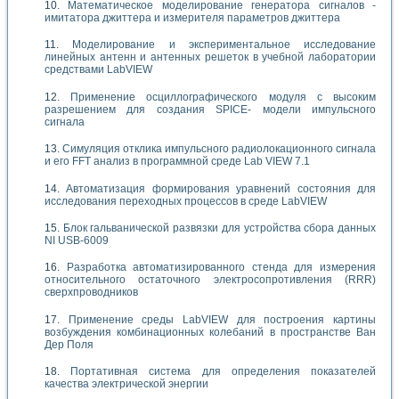
Математическое моделирование генератора сигналов -
имитатора джиттера и измерителя параметров джиттера
Моделирование и экспериментальное исследование
линейных антенн и антенных решеток в учебной лаборатории
средствами LabVIEW
Применение осциллографического модуля с высоким
разрешением для создания SPICE- модели импульсного
сигнала
Симуляция отклика импульсного радиолокационного сигнала
и его FFT анализ в программной среде Lab VIEW 7.1
Автоматизация формирования уравнений состояния для
исследования переходных процессов в среде LabVIEW
Блок гальванической развязки для устройства сбора данных
NI USB-6009
Разработка автоматизированного стенда для измерения
относительного остаточного электросопротивления (RRR)
сверхпроводников
Применение среды LabVIEW для построения картины
возбуждения комбинационных колебаний в пространстве Ван
Дер Поля
Портативная система для определения показателей
качества электрической энергии