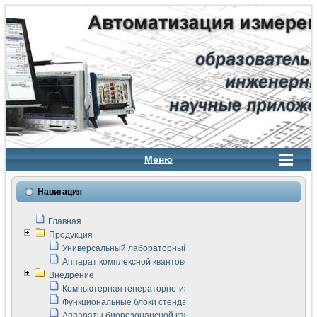
Меню
Навигация
Главная
Продукция
Универсальный лабораторный стенд "Сигнал-USB"
Аппарат комплексной квантовой терапии Интроскан
Внедрение
Компьютерная генераторно-измерительная система
Функциональные блоки стенда "Сигнал-USB"
Аппараты биорезонансной квантовой терапии серии СКАН