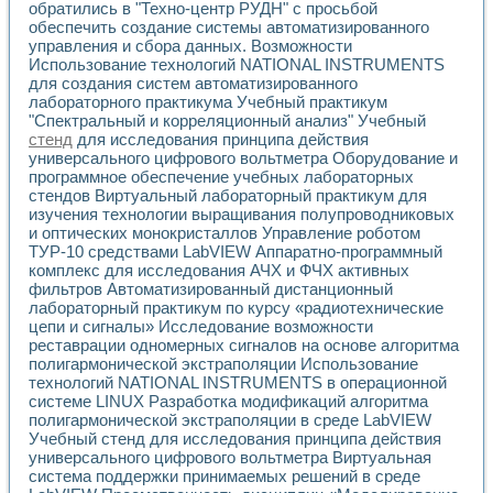
обратились в "Техно-центр РУДН" с просьбой
обеспечить создание системы автоматизированного
управления и сбора данных. Возможности
Использование технологий NATIONAL INSTRUMENTS
для создания систем автоматизированного
лабораторного практикума Учебный практикум
"Спектральный и корреляционный анализ" Учебный
стенд
для исследования принципа действия
универсального цифрового вольтметра Оборудование и
программное обеспечение учебных лабораторных
стендов Виртуальный лабораторный практикум для
изучения технологии выращивания полупроводниковых
и оптических монокристаллов Управление роботом
ТУР-10 средствами LabVIEW Аппаратно-программный
комплекс для исследования АЧХ и ФЧХ активных
фильтров Автоматизированный дистанционный
лабораторный практикум по курсу «радиотехнические
цепи и сигналы» Исследование возможности
реставрации одномерных сигналов на основе алгоритма
полигармонической экстраполяции Использование
технологий NATIONAL INSTRUMENTS в операционной
системе LINUX Разработка модификаций алгоритма
полигармонической экстраполяции в среде LabVIEW
Учебный стенд для исследования принципа действия
универсального цифрового вольтметра Виртуальная
система поддержки принимаемых решений в среде